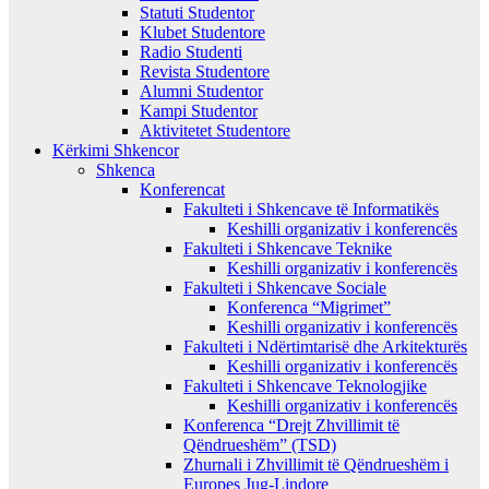
Statuti Studentor
Klubet Studentore
Radio Studenti
Revista Studentore
Alumni Studentor
Kampi Studentor
Aktivitetet Studentore
Kërkimi Shkencor
Shkenca
Konferencat
Fakulteti i Shkencave të Informatikës
Keshilli organizativ i konferencës
Fakulteti i Shkencave Teknike
Keshilli organizativ i konferencës
Fakulteti i Shkencave Sociale
Konferenca “Migrimet”
Keshilli organizativ i konferencës
Fakulteti i Ndërtimtarisë dhe Arkitekturës
Keshilli organizativ i konferencës
Fakulteti i Shkencave Teknologjike
Keshilli organizativ i konferencës
Konferenca “Drejt Zhvillimit të
Qëndrueshëm” (TSD)
Zhurnali i Zhvillimit të Qëndrueshëm i
Europes Jug-Lindore