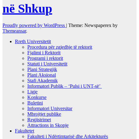
në Shkup
Proudly powered by WordPress
|
Theme: Newspaperex by
Themeansar
.
Rreth Universitetit
Procedura për zgjedhje të rektorit
Fjalimi i Rektorit
Programi i rektorit
Statuti i Universitetit
Plani Strategjik
Plani Aksional
Stafi Akademik
Informatori Publik – ‘Pulsi i UNT-së’
Ligje
Konkurse
Buletini
Informatori Universitar
Mbrojtjet publike
Regjistrimet
Attractions in Skopje
Fakultetet
Fakulteti i Ndërtimtarisë dhe Arkitekturës