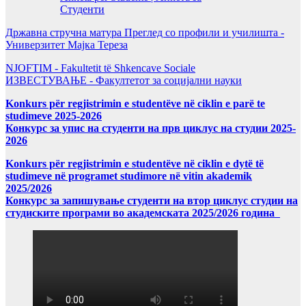
Студенти
Државна стручна матура Преглед со профили и училишта -
Универзитет Мајка Тереза
NJOFTIM - Fakultetit të Shkencave Sociale
ИЗВЕСТУВАЊЕ - Факултетот за социјални науки
Konkurs për regjistrimin e studentëve në ciklin e parë te
studimeve 2025-2026
Конкурс за упис на студенти на прв циклус на студии 2025-
2026
Konkurs për regjistrimin e studentëve në ciklin e dytë të
studimeve në programet studimore në vitin akademik
2025/2026
Конкурс за запишување студенти на втор циклус студии на
студиските програми во академската 2025/2026 година