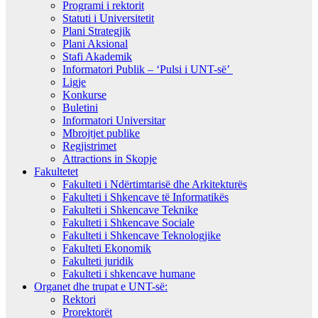
Programi i rektorit
Statuti i Universitetit
Plani Strategjik
Plani Aksional
Stafi Akademik
Informatori Publik – ‘Pulsi i UNT-së’
Ligje
Konkurse
Buletini
Informatori Universitar
Mbrojtjet publike
Regjistrimet
Attractions in Skopje
Fakultetet
Fakulteti i Ndërtimtarisë dhe Arkitekturës
Fakulteti i Shkencave të Informatikës
Fakulteti i Shkencave Teknike
Fakulteti i Shkencave Sociale
Fakulteti i Shkencave Teknologjike
Fakulteti Ekonomik
Fakulteti juridik
Fakulteti i shkencave humane
Organet dhe trupat e UNT-së:
Rektori
Prorektorët