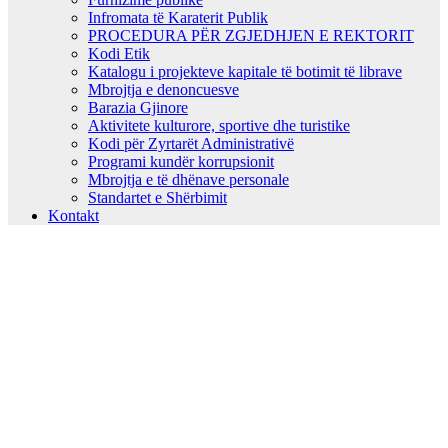
Infromata të Karaterit Publik
PROCEDURA PËR ZGJEDHJEN E REKTORIT
Kodi Etik
Katalogu i projekteve kapitale të botimit të librave
Mbrojtja e denoncuesve
Barazia Gjinore
Aktivitete kulturore, sportive dhe turistike
Kodi për Zyrtarët Administrativë
Programi kundër korrupsionit
Mbrojtja e të dhënave personale
Standartet e Shërbimit
Kontakt