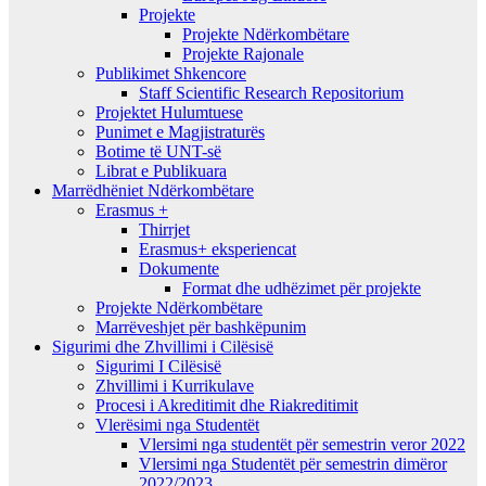
Projekte
Projekte Ndërkombëtare
Projekte Rajonale
Publikimet Shkencore
Staff Scientific Research Repositorium
Projektet Hulumtuese
Punimet e Magjistraturës
Botime të UNT-së
Librat e Publikuara
Marrëdhëniet Ndërkombëtare
Erasmus +
Thirrjet
Erasmus+ eksperiencat
Dokumente
Format dhe udhëzimet për projekte
Projekte Ndërkombëtare
Marrëveshjet për bashkëpunim
Sigurimi dhe Zhvillimi i Cilësisë
Sigurimi I Cilësisë
Zhvillimi i Kurrikulave
Procesi i Akreditimit dhe Riakreditimit
Vlerësimi nga Studentët
Vlersimi nga studentët për semestrin veror 2022
Vlersimi nga Studentët për semestrin dimëror
2022/2023