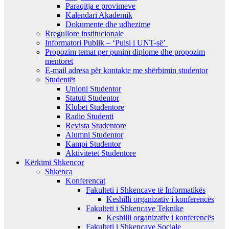
Paraqitja e provimeve
Kalendari Akademik
Dokumente dhe udhezime
Rregullore institucionale
Informatori Publik – ‘Pulsi i UNT-së’
Propozim temat per punim diplome dhe propozim
mentoret
E-mail adresa për kontakte me shërbimin studentor
Studentët
Unioni Studentor
Statuti Studentor
Klubet Studentore
Radio Studenti
Revista Studentore
Alumni Studentor
Kampi Studentor
Aktivitetet Studentore
Kërkimi Shkencor
Shkenca
Konferencat
Fakulteti i Shkencave të Informatikës
Keshilli organizativ i konferencës
Fakulteti i Shkencave Teknike
Keshilli organizativ i konferencës
Fakulteti i Shkencave Sociale