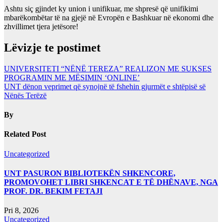
Ashtu siç gjindet ky union i unifikuar, me shpresë që unifikimi
mbarëkombëtar të na gjejë në Evropën e Bashkuar në ekonomi dhe
zhvillimet tjera jetësore!
Lëvizje te postimet
UNIVERSITETI “NËNË TEREZA” REALIZON ME SUKSES
PROGRAMIN ME MËSIMIN ‘ONLINE’
UNT dënon veprimet që synojnë të fshehin gjurmët e shtëpisë së
Nënës Terëzë
By
Related Post
Uncategorized
UNT PASURON BIBLIOTEKËN SHKENCORE,
PROMOVOHET LIBRI SHKENCAT E TË DHËNAVE, NGA
PROF. DR. BEKIM FETAJI
Pri 8, 2026
Uncategorized