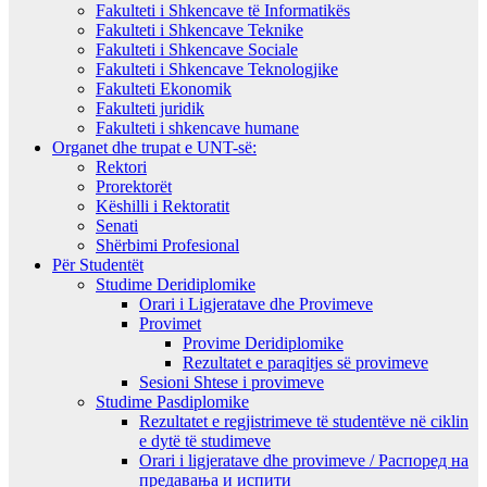
Fakulteti i Shkencave të Informatikës
Fakulteti i Shkencave Teknike
Fakulteti i Shkencave Sociale
Fakulteti i Shkencave Teknologjike
Fakulteti Ekonomik
Fakulteti juridik
Fakulteti i shkencave humane
Organet dhe trupat e UNT-së:
Rektori
Prorektorët
Këshilli i Rektoratit
Senati
Shërbimi Profesional
Për Studentët
Studime Deridiplomike
Orari i Ligjeratave dhe Provimeve
Provimet
Provime Deridiplomike
Rezultatet e paraqitjes së provimeve
Sesioni Shtese i provimeve
Studime Pasdiplomike
Rezultatet e regjistrimeve të studentëve në ciklin
e dytë të studimeve
Orari i ligjeratave dhe provimeve / Распоред на
предавањa и испити