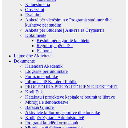
Kalueshmëria
Observimi
Evaluimi
Anketë për vlerësimin e Programit studimor dhe
kushteve për studim
Anketa për Studentë | Анкета за Студенти
Dokumente
Këshilli për siguri të kualitetit
Regullorja për cilësi
Elaborat
Lajme dhe Aktivitete
Dokumente
Kalendari Akademik
Llogaritë përfundimtare
Furnizime publike
Infromata të Karaterit Publik
PROCEDURA PËR ZGJEDHJEN E REKTORIT
Kodi Etik
Katalogu i projekteve kapitale të botimit të librave
Mbrojtja e denoncuesve
Barazia Gjinore
Aktivitete kulturore, sportive dhe turistike
Kodi për Zyrtarët Administrativë
Programi kundër korrupsionit
Mbrojtja e të dhënave personale