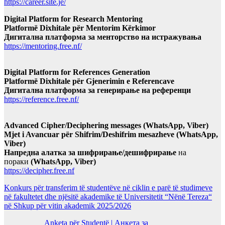
https://career.site.je/
Digital Platform for Research Mentoring
Platformë Dixhitale për Mentorim Kërkimor
Дигитална платформа за менторство на истражувања
https://mentoring.free.nf/
Digital Platform for References Generation
Platformë Dixhitale për Gjenerimin e Referencave
Дигитална платформа за генерирање на референци
https://reference.free.nf/
Advanced Cipher/Deciphering messages (WhatsApp, Viber)
Mjet i Avancuar për Shifrim/Deshifrim mesazheve (WhatsApp,
Viber)
Напредна алатка за шифрирање/дешифрирање
на
пораки
(WhatsApp, Viber)
https://decipher.free.nf
Konkurs për transferim të studentëve në ciklin e parë të studimeve
në fakultetet dhe njësitë akademike të Universitetit “Nënë Tereza“
në Shkup për vitin akademik 2025/2026
Anketa për Studentë | Анкета за