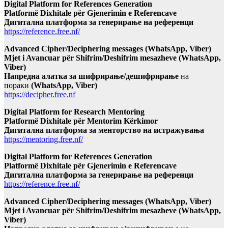
Digital Platform for References Generation
Platformë Dixhitale për Gjenerimin e Referencave
Дигитална платформа за генерирање на референци
https://reference.free.nf/
Advanced Cipher/Deciphering messages (WhatsApp, Viber)
Mjet i Avancuar për Shifrim/Deshifrim mesazheve (WhatsApp,
Viber)
Напредна алатка за шифрирање/дешифрирање
на
пораки
(WhatsApp, Viber)
https://decipher.free.nf
Digital Platform for Research Mentoring
Platformë Dixhitale për Mentorim Kërkimor
Дигитална платформа за менторство на истражувања
https://mentoring.free.nf/
Digital Platform for References Generation
Platformë Dixhitale për Gjenerimin e Referencave
Дигитална платформа за генерирање на референци
https://reference.free.nf/
Advanced Cipher/Deciphering messages (WhatsApp, Viber)
Mjet i Avancuar për Shifrim/Deshifrim mesazheve (WhatsApp,
Viber)