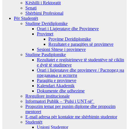
Këshilli i Rektoratit
Senati
Shërbimi Profesional
Për Studentët
Studime Deridiplomike
Orari i Ligjeratave dhe Provimeve
Provimet
Provime Deridiplomike
Rezultatet e paraqitjes së provimeve
Sesioni Shtese i provimeve
Studime Pasdiplomike
Rezultatet e regjistrimeve të studentëve në ciklin
e dytë të studimeve
Orari i ligjeratave dhe provimeve / Распоред на
предавањa и испити
Paraqitja e provimeve
Kalendari Akademik
Dokumente dhe udhezime
Rregullore institucionale
Informatori Publik – ‘Pulsi i UNT-së’
Propozim temat per punim diplome dhe propozim
mentoret
E-mail adresa për kontakte me shërbimin studentor
Studentët
Unioni Studentor