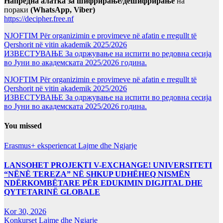
Напредна алатка за шифрирање/дешифрирање
на
пораки
(WhatsApp, Viber)
https://decipher.free.nf
NJOFTIM Për organizimin e provimeve në afatin e rregullt të
Qershorit në vitin akademik 2025/2026
ИЗВЕСТУВАЊЕ За одржување на испити во редовна сесија
во Јуни во академската 2025/2026 година.
NJOFTIM Për organizimin e provimeve në afatin e rregullt të
Qershorit në vitin akademik 2025/2026
ИЗВЕСТУВАЊЕ За одржување на испити во редовна сесија
во Јуни во академската 2025/2026 година.
You missed
Erasmus+ eksperiencat
Lajme dhe Ngjarje
LANSOHET PROJEKTI V-EXCHANGE! UNIVERSITETI
“NËNË TEREZA” NË SHKUP UDHËHEQ NISMËN
NDËRKOMBËTARE PËR EDUKIMIN DIGJITAL DHE
QYTETARINË GLOBALE
Kor 30, 2026
Konkurset
Lajme dhe Ngjarje