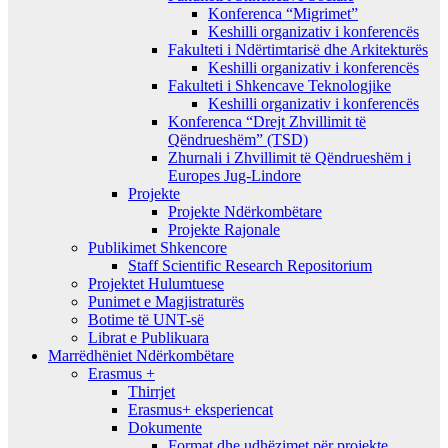
Konferenca “Migrimet”
Keshilli organizativ i konferencës
Fakulteti i Ndërtimtarisë dhe Arkitekturës
Keshilli organizativ i konferencës
Fakulteti i Shkencave Teknologjike
Keshilli organizativ i konferencës
Konferenca “Drejt Zhvillimit të
Qëndrueshëm” (TSD)
Zhurnali i Zhvillimit të Qëndrueshëm i
Europes Jug-Lindore
Projekte
Projekte Ndërkombëtare
Projekte Rajonale
Publikimet Shkencore
Staff Scientific Research Repositorium
Projektet Hulumtuese
Punimet e Magjistraturës
Botime të UNT-së
Librat e Publikuara
Marrëdhëniet Ndërkombëtare
Erasmus +
Thirrjet
Erasmus+ eksperiencat
Dokumente
Format dhe udhëzimet për projekte