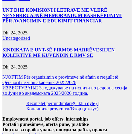
UNT DHE KOMISIONI I LETRAVE ME VLERË
NËNSHKRUAJNË MEMORANDUM BASHKËPUNIMI
PËR AVANCIMIN E EDUKIMIT FINANCIAR
Dhj 24, 2025
Uncategorized
SINDIKATA E UNT-SË FIRMOS MARRËVESHJEN
KOLEKTIVE ME KUVENDIN E RMV-SË
Dhj 24, 2025
NJOFTIM Për organizimin e provimeve në afatin e rregullt të
Qershorit në vitin akademik 2025/2026
ИЗВЕСТУВАЊЕ За одржување на испити во редовна сесија
во Јуни во академската 2025/2026 година.
Rezultatet përfundimtare(Cikli i dytë) ||
Конечните резултати(Втор циклус)
Employment portal, job offers, internships
Portali i punësimeve, oferta pune, praktikë
Портал за вработување, понуди за рабта, пракса