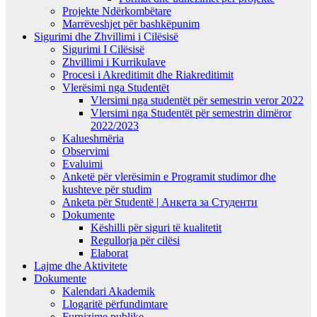
Projekte Ndërkombëtare
Marrëveshjet për bashkëpunim
Sigurimi dhe Zhvillimi i Cilësisë
Sigurimi I Cilësisë
Zhvillimi i Kurrikulave
Procesi i Akreditimit dhe Riakreditimit
Vlerësimi nga Studentët
Vlersimi nga studentët për semestrin veror 2022
Vlersimi nga Studentët për semestrin dimëror
2022/2023
Kalueshmëria
Observimi
Evaluimi
Anketë për vlerësimin e Programit studimor dhe
kushteve për studim
Anketa për Studentë | Анкета за Студенти
Dokumente
Këshilli për siguri të kualitetit
Regullorja për cilësi
Elaborat
Lajme dhe Aktivitete
Dokumente
Kalendari Akademik
Llogaritë përfundimtare
Furnizime publike