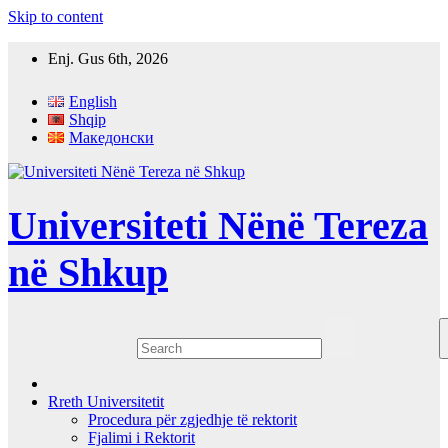
Skip to content
Enj. Gus 6th, 2026
English
Shqip
Македонски
Universiteti Nënë Tereza
në Shkup
Rreth Universitetit
Procedura për zgjedhje të rektorit
Fjalimi i Rektorit