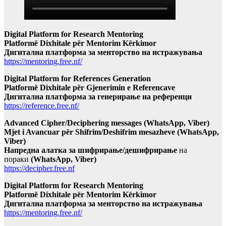
Digital Platform for Research Mentoring
Platformë Dixhitale për Mentorim Kërkimor
Дигитална платформа за менторство на истражувања
https://mentoring.free.nf/
Digital Platform for References Generation
Platformë Dixhitale për Gjenerimin e Referencave
Дигитална платформа за генерирање на референци
https://reference.free.nf/
Advanced Cipher/Deciphering messages (WhatsApp, Viber)
Mjet i Avancuar për Shifrim/Deshifrim mesazheve (WhatsApp,
Viber)
Напредна алатка за шифрирање/дешифрирање
на
пораки
(WhatsApp, Viber)
https://decipher.free.nf
Digital Platform for Research Mentoring
Platformë Dixhitale për Mentorim Kërkimor
Дигитална платформа за менторство на истражувања
https://mentoring.free.nf/