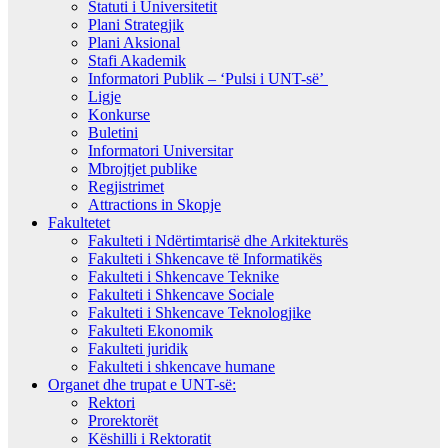
Statuti i Universitetit
Plani Strategjik
Plani Aksional
Stafi Akademik
Informatori Publik – ‘Pulsi i UNT-së’
Ligje
Konkurse
Buletini
Informatori Universitar
Mbrojtjet publike
Regjistrimet
Attractions in Skopje
Fakultetet
Fakulteti i Ndërtimtarisë dhe Arkitekturës
Fakulteti i Shkencave të Informatikës
Fakulteti i Shkencave Teknike
Fakulteti i Shkencave Sociale
Fakulteti i Shkencave Teknologjike
Fakulteti Ekonomik
Fakulteti juridik
Fakulteti i shkencave humane
Organet dhe trupat e UNT-së:
Rektori
Prorektorët
Këshilli i Rektoratit