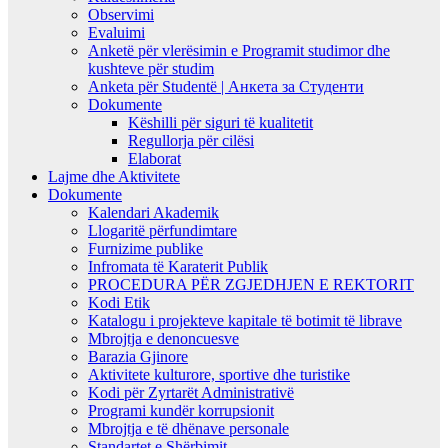
Observimi
Evaluimi
Anketë për vlerësimin e Programit studimor dhe
kushteve për studim
Anketa për Studentë | Анкета за Студенти
Dokumente
Këshilli për siguri të kualitetit
Regullorja për cilësi
Elaborat
Lajme dhe Aktivitete
Dokumente
Kalendari Akademik
Llogaritë përfundimtare
Furnizime publike
Infromata të Karaterit Publik
PROCEDURA PËR ZGJEDHJEN E REKTORIT
Kodi Etik
Katalogu i projekteve kapitale të botimit të librave
Mbrojtja e denoncuesve
Barazia Gjinore
Aktivitete kulturore, sportive dhe turistike
Kodi për Zyrtarët Administrativë
Programi kundër korrupsionit
Mbrojtja e të dhënave personale
Standartet e Shërbimit