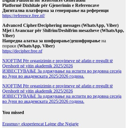
Digital Platform for References Generation
Platformë Dixhitale për Gjenerimin e Referencave
Дигитална платформа за генерирање на референци
https://reference.free.nf/
Advanced Cipher/Deciphering messages (WhatsApp, Viber)
Mjet i Avancuar për Shifrim/Deshifrim mesazheve (WhatsApp,
Viber)
Напредна алатка за шифрирање/дешифрирање
на
пораки
(WhatsApp, Viber)
https://decipher.free.nf
NJOFTIM Për organizimin e provimeve në afatin e rregullt të
Qershorit në vitin akademik 2025/2026
ИЗВЕСТУВАЊЕ За одржување на испити во редовна сесија
во Јуни во академската 2025/2026 година.
NJOFTIM Për organizimin e provimeve në afatin e rregullt të
Qershorit në vitin akademik 2025/2026
ИЗВЕСТУВАЊЕ За одржување на испити во редовна сесија
во Јуни во академската 2025/2026 година.
You missed
Erasmus+ eksperiencat
Lajme dhe Ngjarje