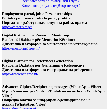
Rezultatet përfundimtare(Cikli i dytë) ||
Конечните резултати(Втор циклус)
Employment portal, job offers, internships
Portali i punësimeve, oferta pune, praktikë
Портал за вработување, понуди за рабта, пракса
https://career.site.je/
Digital Platform for Research Mentoring
Platformë Dixhitale për Mentorim Kërkimor
Дигитална платформа за менторство на истражувања
https://mentoring.free.nf/
Digital Platform for References Generation
Platformë Dixhitale për Gjenerimin e Referencave
Дигитална платформа за генерирање на референци
https://reference.free.nf/
Advanced Cipher/Deciphering messages (WhatsApp, Viber)
Mjet i Avancuar për Shifrim/Deshifrim mesazheve (WhatsApp,
Viber)
Напредна алатка за шифрирање/дешифрирање
на
пораки
(WhatsApp, Viber)
https://decipher.free.nf