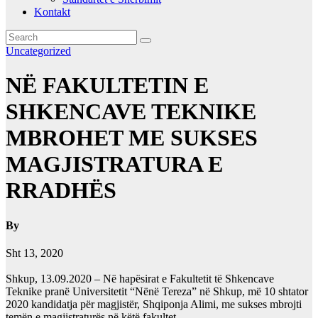
Kontakt
Uncategorized
NË FAKULTETIN E
SHKENCAVE TEKNIKE
MBROHET ME SUKSES
MAGJISTRATURA E
RRADHËS
By
Sht 13, 2020
Shkup, 13.09.2020 – Në hapësirat e Fakultetit të Shkencave
Teknike pranë Universitetit “Nënë Tereza” në Shkup, më 10 shtator
2020 kandidatja për magjistër, Shqiponja Alimi, me sukses mbrojti
temën e magjistraturës në këtë fakultet.