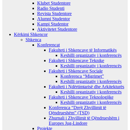
Klubet Studentore
Radio Studenti
Revista Studentore
Alumni Studentor
Kampi Studentor
Aktivitetet Studentore
Kërkimi Shkencor
Shkenca
Konferencat
Fakulteti i Shkencave të Informatikës
Keshilli organizativ i konferencës
Fakulteti i Shkencave Teknike
Keshilli organizativ i konferencës
Fakulteti i Shkencave Sociale
Konferenca “Migrimet”
Keshilli organizativ i konferencës
Fakulteti i Ndërtimtarisë dhe Arkitekturës
Keshilli organizativ i konferencës
Fakulteti i Shkencave Teknologjike
Keshilli organizativ i konferencës
Konferenca “Drejt Zhvillimit të
Qëndrueshëm” (TSD)
Zhurnali i Zhvillimit të Qëndrueshëm i
Europes Jug-Lindore
Projekte