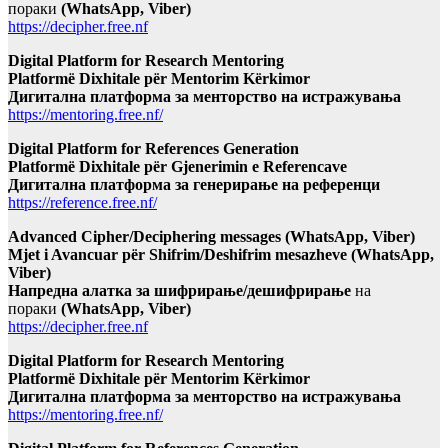
пораки
(WhatsApp, Viber)
https://decipher.free.nf
Digital Platform for Research Mentoring
Platformë Dixhitale për Mentorim Kërkimor
Дигитална платформа за менторство на истражувања
https://mentoring.free.nf/
Digital Platform for References Generation
Platformë Dixhitale për Gjenerimin e Referencave
Дигитална платформа за генерирање на референци
https://reference.free.nf/
Advanced Cipher/Deciphering messages (WhatsApp, Viber)
Mjet i Avancuar për Shifrim/Deshifrim mesazheve (WhatsApp,
Viber)
Напредна алатка за шифрирање/дешифрирање
на
пораки
(WhatsApp, Viber)
https://decipher.free.nf
Digital Platform for Research Mentoring
Platformë Dixhitale për Mentorim Kërkimor
Дигитална платформа за менторство на истражувања
https://mentoring.free.nf/