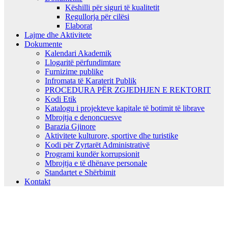
Këshilli për siguri të kualitetit
Regullorja për cilësi
Elaborat
Lajme dhe Aktivitete
Dokumente
Kalendari Akademik
Llogaritë përfundimtare
Furnizime publike
Infromata të Karaterit Publik
PROCEDURA PËR ZGJEDHJEN E REKTORIT
Kodi Etik
Katalogu i projekteve kapitale të botimit të librave
Mbrojtja e denoncuesve
Barazia Gjinore
Aktivitete kulturore, sportive dhe turistike
Kodi për Zyrtarët Administrativë
Programi kundër korrupsionit
Mbrojtja e të dhënave personale
Standartet e Shërbimit
Kontakt