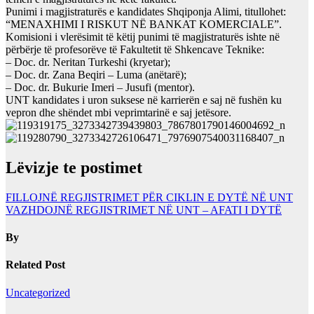
Punimi i magjistraturës e kandidates Shqiponja Alimi, titullohet:
“MENAXHIMI I RISKUT NË BANKAT KOMERCIALE”.
Komisioni i vlerësimit të këtij punimi të magjistraturës ishte në
përbërje të profesorëve të Fakultetit të Shkencave Teknike:
– Doc. dr. Neritan Turkeshi (kryetar);
– Doc. dr. Zana Beqiri – Luma (anëtarë);
– Doc. dr. Bukurie Imeri – Jusufi (mentor).
UNT kandidates i uron suksese në karrierën e saj në fushën ku
vepron dhe shëndet mbi veprimtarinë e saj jetësore.
Lëvizje te postimet
FILLOJNË REGJISTRIMET PËR CIKLIN E DYTË NË UNT
VAZHDOJNË REGJISTRIMET NË UNT – AFATI I DYTË
By
Related Post
Uncategorized