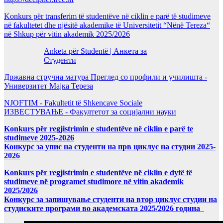
Konkurs për transferim të studentëve në ciklin e parë të studimeve
në fakultetet dhe njësitë akademike të Universitetit “Nënë Tereza“
në Shkup për vitin akademik 2025/2026
Anketa për Studentë | Анкета за
Студенти
Државна стручна матура Преглед со профили и училишта -
Универзитет Мајка Тереза
NJOFTIM - Fakultetit të Shkencave Sociale
ИЗВЕСТУВАЊЕ - Факултетот за социјални науки
Konkurs për regjistrimin e studentëve në ciklin e parë te
studimeve 2025-2026
Конкурс за упис на студенти на прв циклус на студии 2025-
2026
Konkurs për regjistrimin e studentëve në ciklin e dytë të
studimeve në programet studimore në vitin akademik
2025/2026
Конкурс за запишување студенти на втор циклус студии на
студиските програми во академската 2025/2026 година