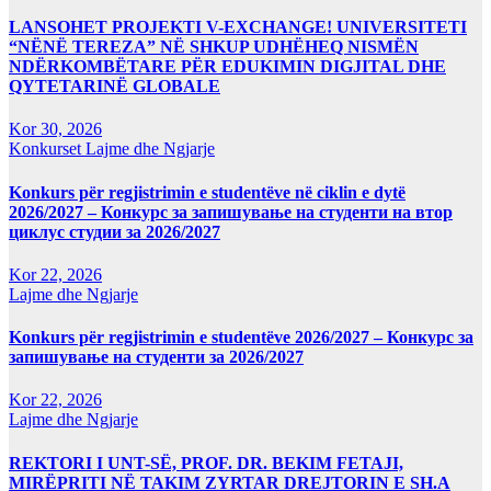
LANSOHET PROJEKTI V-EXCHANGE! UNIVERSITETI
“NËNË TEREZA” NË SHKUP UDHËHEQ NISMËN
NDËRKOMBËTARE PËR EDUKIMIN DIGJITAL DHE
QYTETARINË GLOBALE
Kor 30, 2026
Konkurset
Lajme dhe Ngjarje
Konkurs për regjistrimin e studentëve në ciklin e dytë
2026/2027 – Конкурс за запишување на студенти на втор
циклус студии за 2026/2027
Kor 22, 2026
Lajme dhe Ngjarje
Konkurs për regjistrimin e studentëve 2026/2027 – Конкурс за
запишување на студенти за 2026/2027
Kor 22, 2026
Lajme dhe Ngjarje
REKTORI I UNT-SË, PROF. DR. BEKIM FETAJI,
MIRËPRITI NË TAKIM ZYRTAR DREJTORIN E SH.A