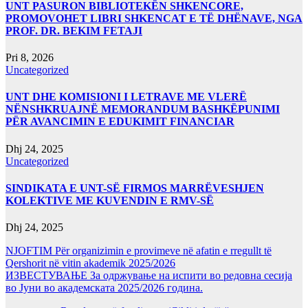
UNT PASURON BIBLIOTEKËN SHKENCORE,
PROMOVOHET LIBRI SHKENCAT E TË DHËNAVE, NGA
PROF. DR. BEKIM FETAJI
Pri 8, 2026
Uncategorized
UNT DHE KOMISIONI I LETRAVE ME VLERË
NËNSHKRUAJNË MEMORANDUM BASHKËPUNIMI
PËR AVANCIMIN E EDUKIMIT FINANCIAR
Dhj 24, 2025
Uncategorized
SINDIKATA E UNT-SË FIRMOS MARRËVESHJEN
KOLEKTIVE ME KUVENDIN E RMV-SË
Dhj 24, 2025
NJOFTIM Për organizimin e provimeve në afatin e rregullt të
Qershorit në vitin akademik 2025/2026
ИЗВЕСТУВАЊЕ За одржување на испити во редовна сесија
во Јуни во академската 2025/2026 година.