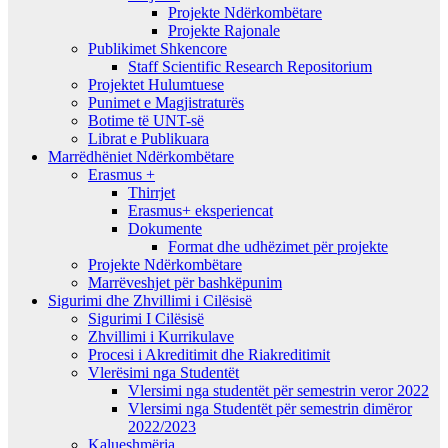
Projekte Ndërkombëtare
Projekte Rajonale
Publikimet Shkencore
Staff Scientific Research Repositorium
Projektet Hulumtuese
Punimet e Magjistraturës
Botime të UNT-së
Librat e Publikuara
Marrëdhëniet Ndërkombëtare
Erasmus +
Thirrjet
Erasmus+ eksperiencat
Dokumente
Format dhe udhëzimet për projekte
Projekte Ndërkombëtare
Marrëveshjet për bashkëpunim
Sigurimi dhe Zhvillimi i Cilësisë
Sigurimi I Cilësisë
Zhvillimi i Kurrikulave
Procesi i Akreditimit dhe Riakreditimit
Vlerësimi nga Studentët
Vlersimi nga studentët për semestrin veror 2022
Vlersimi nga Studentët për semestrin dimëror
2022/2023
Kalueshmëria