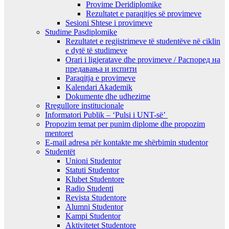
Provime Deridiplomike
Rezultatet e paraqitjes së provimeve
Sesioni Shtese i provimeve
Studime Pasdiplomike
Rezultatet e regjistrimeve të studentëve në ciklin
e dytë të studimeve
Orari i ligjeratave dhe provimeve / Распоред на
предавањa и испити
Paraqitja e provimeve
Kalendari Akademik
Dokumente dhe udhezime
Rregullore institucionale
Informatori Publik – ‘Pulsi i UNT-së’
Propozim temat per punim diplome dhe propozim
mentoret
E-mail adresa për kontakte me shërbimin studentor
Studentët
Unioni Studentor
Statuti Studentor
Klubet Studentore
Radio Studenti
Revista Studentore
Alumni Studentor
Kampi Studentor
Aktivitetet Studentore