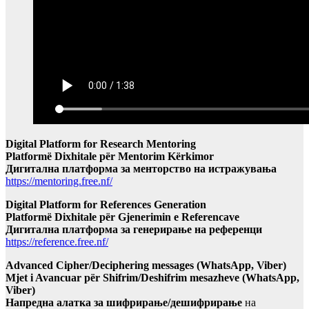
Digital Platform for Research Mentoring
Platformë Dixhitale për Mentorim Kërkimor
Дигитална платформа за менторство на истражувања
https://mentoring.free.nf/
Digital Platform for References Generation
Platformë Dixhitale për Gjenerimin e Referencave
Дигитална платформа за генерирање на референци
https://reference.free.nf/
Advanced Cipher/Deciphering messages (WhatsApp, Viber)
Mjet i Avancuar për Shifrim/Deshifrim mesazheve (WhatsApp,
Viber)
Напредна алатка за шифрирање/дешифрирање
на