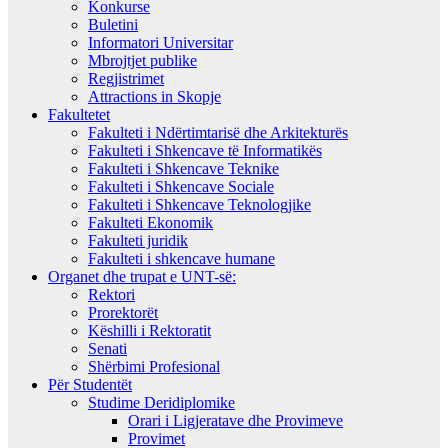
Konkurse
Buletini
Informatori Universitar
Mbrojtjet publike
Regjistrimet
Attractions in Skopje
Fakultetet
Fakulteti i Ndërtimtarisë dhe Arkitekturës
Fakulteti i Shkencave të Informatikës
Fakulteti i Shkencave Teknike
Fakulteti i Shkencave Sociale
Fakulteti i Shkencave Teknologjike
Fakulteti Ekonomik
Fakulteti juridik
Fakulteti i shkencave humane
Organet dhe trupat e UNT-së:
Rektori
Prorektorët
Këshilli i Rektoratit
Senati
Shërbimi Profesional
Për Studentët
Studime Deridiplomike
Orari i Ligjeratave dhe Provimeve
Provimet