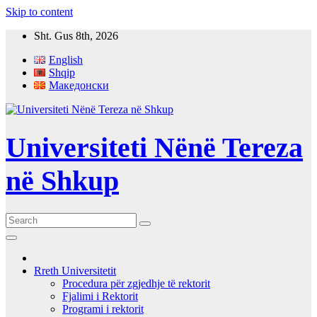
Skip to content
Sht. Gus 8th, 2026
English
Shqip
Македонски
Universiteti Nënë Tereza
në Shkup
Rreth Universitetit
Procedura për zgjedhje të rektorit
Fjalimi i Rektorit
Programi i rektorit