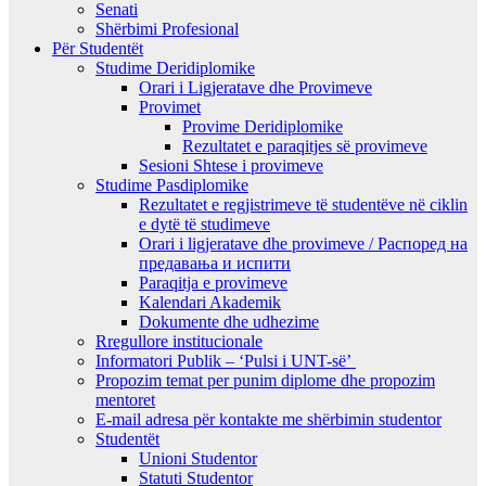
Senati
Shërbimi Profesional
Për Studentët
Studime Deridiplomike
Orari i Ligjeratave dhe Provimeve
Provimet
Provime Deridiplomike
Rezultatet e paraqitjes së provimeve
Sesioni Shtese i provimeve
Studime Pasdiplomike
Rezultatet e regjistrimeve të studentëve në ciklin
e dytë të studimeve
Orari i ligjeratave dhe provimeve / Распоред на
предавањa и испити
Paraqitja e provimeve
Kalendari Akademik
Dokumente dhe udhezime
Rregullore institucionale
Informatori Publik – ‘Pulsi i UNT-së’
Propozim temat per punim diplome dhe propozim
mentoret
E-mail adresa për kontakte me shërbimin studentor
Studentët
Unioni Studentor
Statuti Studentor