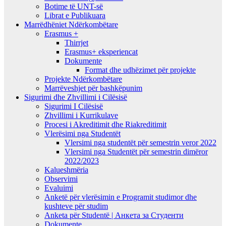
Botime të UNT-së
Librat e Publikuara
Marrëdhëniet Ndërkombëtare
Erasmus +
Thirrjet
Erasmus+ eksperiencat
Dokumente
Format dhe udhëzimet për projekte
Projekte Ndërkombëtare
Marrëveshjet për bashkëpunim
Sigurimi dhe Zhvillimi i Cilësisë
Sigurimi I Cilësisë
Zhvillimi i Kurrikulave
Procesi i Akreditimit dhe Riakreditimit
Vlerësimi nga Studentët
Vlersimi nga studentët për semestrin veror 2022
Vlersimi nga Studentët për semestrin dimëror
2022/2023
Kalueshmëria
Observimi
Evaluimi
Anketë për vlerësimin e Programit studimor dhe
kushteve për studim
Anketa për Studentë | Анкета за Студенти
Dokumente