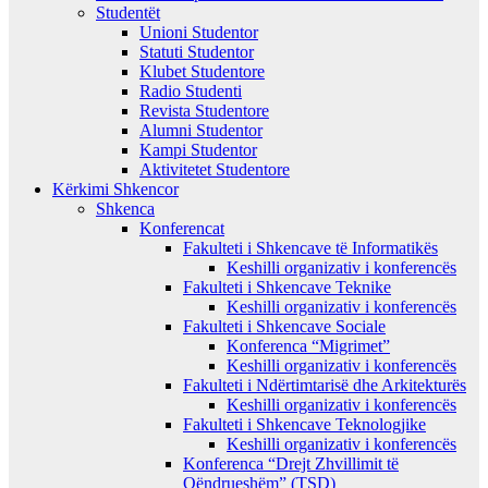
Studentët
Unioni Studentor
Statuti Studentor
Klubet Studentore
Radio Studenti
Revista Studentore
Alumni Studentor
Kampi Studentor
Aktivitetet Studentore
Kërkimi Shkencor
Shkenca
Konferencat
Fakulteti i Shkencave të Informatikës
Keshilli organizativ i konferencës
Fakulteti i Shkencave Teknike
Keshilli organizativ i konferencës
Fakulteti i Shkencave Sociale
Konferenca “Migrimet”
Keshilli organizativ i konferencës
Fakulteti i Ndërtimtarisë dhe Arkitekturës
Keshilli organizativ i konferencës
Fakulteti i Shkencave Teknologjike
Keshilli organizativ i konferencës
Konferenca “Drejt Zhvillimit të
Qëndrueshëm” (TSD)