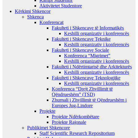
Kampi Studentor
Aktivitetet Studentore
Kërkimi Shkencor
Shkenca
Konferencat
Fakulteti i Shkencave të Informatikës
Keshilli organizativ i konferencës
Fakulteti i Shkencave Teknike
Keshilli organizativ i konferencës
Fakulteti i Shkencave Sociale
Konferenca “Migrimet”
Keshilli organizativ i konferencës
Fakulteti i Ndërtimtarisë dhe Arkitekturës
Keshilli organizativ i konferencës
Fakulteti i Shkencave Teknologjike
Keshilli organizativ i konferencës
Konferenca “Drejt Zhvillimit të
Qëndrueshëm” (TSD)
Zhurnali i Zhvillimit të Qëndrueshëm i
Europes Jug-Lindore
Projekte
Projekte Ndërkombëtare
Projekte Rajonale
Publikimet Shkencore
Staff Scientific Research Repositorium