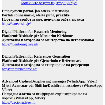
Конечните резултати(Втор циклус)
Employment portal, job offers, internships
Portali i punësimeve, oferta pune, praktikë
Портал за вработување, понуди за рабта, пракса
https://career.site.je/
Digital Platform for Research Mentoring
Platformë Dixhitale për Mentorim Kërkimor
Дигитална платформа за менторство на истражувања
https://mentoring.free.nf/
Digital Platform for References Generation
Platformë Dixhitale për Gjenerimin e Referencave
Дигитална платформа за генерирање на референци
https://reference.free.nf/
Advanced Cipher/Deciphering messages (WhatsApp, Viber)
Mjet i Avancuar për Shifrim/Deshifrim mesazheve (WhatsApp,
Viber)
Напредна алатка за шифрирање/дешифрирање
на
пораки
(WhatsApp, Viber)
https://decipher.free.nf