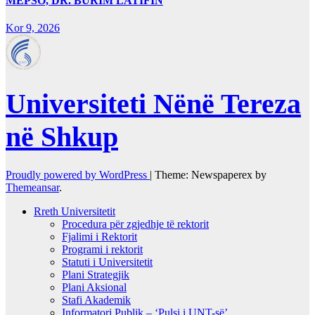
MEPSO, DR. BURIM LATIFIN
Kor 9, 2026
Universiteti Nënë Tereza
në Shkup
Proudly powered by WordPress
|
Theme: Newspaperex by
Themeansar
.
Rreth Universitetit
Procedura për zgjedhje të rektorit
Fjalimi i Rektorit
Programi i rektorit
Statuti i Universitetit
Plani Strategjik
Plani Aksional
Stafi Akademik
Informatori Publik – ‘Pulsi i UNT-së’