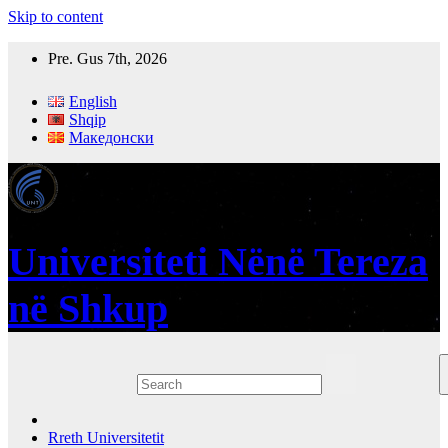
Skip to content
Pre. Gus 7th, 2026
English
Shqip
Македонски
Universiteti Nënë Tereza
në Shkup
Rreth Universitetit