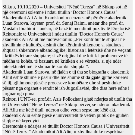
Shkup, 19.10.2020 – Universiteti “Nënë Tereza” në Shkup sot në
një ceremoni solemne i ndau titullin ‘Doctor Honoris Causa’
Akademikut Ali Aliu. Komisioni recenzues në përbërje akademik
Luan Starova, kryetar, prof. dr. Sunaj Raimi, anëtar dhe prof. dr.
Mustafa Ibrahimi – anëtar, në bazë të mendimit pozitiv të Drejtorisë
Rektoriale të Universitetit i ndau titullin ‘Doctor Honoris Causa’
akademik Ali Aliut me motivacionin: ,,Për kontribut të shquar në
zhvillimin e kulturës, arsimit dhe kërkimit shkencor, si studiues i
shquar i shkencave albanologjike; historian i letërsisë dhe në veçanti
i kritikës letrare shqiptare; si zë origjinal dhe kritik i problemeve të
mëdha të kohës, të bazuara në kritikën e së vërtetës, si një ndër
intelektualët më të shquar të kombit shqiptar”.
Akademik Luan Starova, në fjalën e tij tha se biografia e akademik
Aliut është shumë e pasur dhe me shumë sfida gjatë gjithë karierës
së tij, gjithmonë pjesë e proceseve kombëtare dhe shpesh duke
pësuar nga organet e rendit të ish-Jugosllavisë, dhe disa herë edhe i
larguar nga puna.
Rektori i UNT-së, prof.dr. Azis Pollozhani gjatë ndarjes së titullit tha
se Universiteti“Nënë Tereza” në Shkup përveç se nderon akademik
Ali Aliu me këtë titull, nderon edhe veten sepse me këtë akt,
akademik Aliu është pjesë e universitetit të vetëm publik në gjuhën
shqipe në kryeqytet.
Ceremonia e ndarjes së titullit Doctor Honoris Causa i Universitetit
“Nënë Tereza” Akademikut Ali Aliu, u zhvillua duke respektuar