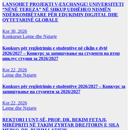
LANSOHET PROJEKTI V-EXCHANGE! UNIVERSITETI
“NËNË TEREZA” NË SHKUP UDHËHEQ NISMËN
NDËRKOMBËTARE PËR EDUKIMIN DIGJITAL DHE
QYTETARINË GLOBALE
Kor 30, 2026
Konkurset
Lajme dhe Ngjarje
Konkurs për regjistrimin e studentëve në ciklin e dytë
2026/2027 – Конкурс за запишување на студенти на втор
циклус студии за 2026/2027
Kor 22, 2026
Lajme dhe Ngjarje
Konkurs për regjistrimin e studentëve 2026/2027 – Конкурс за
запишување на студенти за 2026/2027
Kor 22, 2026
Lajme dhe Ngjarje
REKTORI I UNT-SË, PROF. DR. BEKIM FETAJI,
MIRËPRITI NË TAKIM ZYRTAR DREJTORIN E SH.A