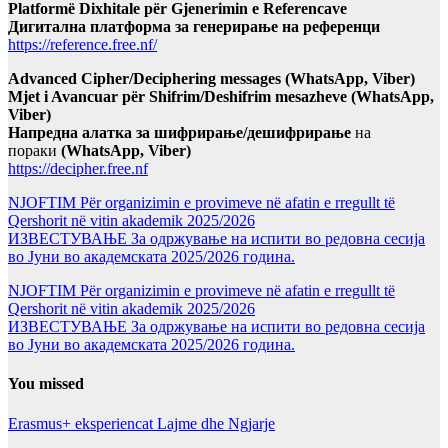
Platformë Dixhitale për Gjenerimin e Referencave
Дигитална платформа за генерирање на референци
https://reference.free.nf/
Advanced Cipher/Deciphering messages (WhatsApp, Viber)
Mjet i Avancuar për Shifrim/Deshifrim mesazheve (WhatsApp,
Viber)
Напредна алатка за шифрирање/дешифрирање
на
пораки
(WhatsApp, Viber)
https://decipher.free.nf
NJOFTIM Për organizimin e provimeve në afatin e rregullt të
Qershorit në vitin akademik 2025/2026
ИЗВЕСТУВАЊЕ За одржување на испити во редовна сесија
во Јуни во академската 2025/2026 година.
NJOFTIM Për organizimin e provimeve në afatin e rregullt të
Qershorit në vitin akademik 2025/2026
ИЗВЕСТУВАЊЕ За одржување на испити во редовна сесија
во Јуни во академската 2025/2026 година.
You missed
Erasmus+ eksperiencat
Lajme dhe Ngjarje