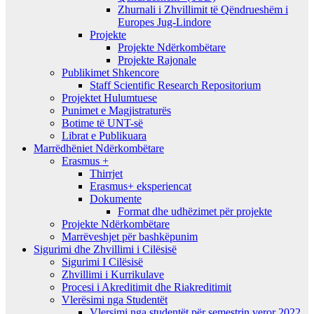
Zhurnali i Zhvillimit të Qëndrueshëm i
Europes Jug-Lindore
Projekte
Projekte Ndërkombëtare
Projekte Rajonale
Publikimet Shkencore
Staff Scientific Research Repositorium
Projektet Hulumtuese
Punimet e Magjistraturës
Botime të UNT-së
Librat e Publikuara
Marrëdhëniet Ndërkombëtare
Erasmus +
Thirrjet
Erasmus+ eksperiencat
Dokumente
Format dhe udhëzimet për projekte
Projekte Ndërkombëtare
Marrëveshjet për bashkëpunim
Sigurimi dhe Zhvillimi i Cilësisë
Sigurimi I Cilësisë
Zhvillimi i Kurrikulave
Procesi i Akreditimit dhe Riakreditimit
Vlerësimi nga Studentët
Vlersimi nga studentët për semestrin veror 2022