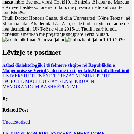
masat mbrojtëse nga virusi Covid19, në mjedis të hapur në Muzeun
e Arteve Bashkëkohore në Shkup, me pjesëmarrje të kufizuar të
pranishmëve.
Titulli Doctor Honoris Causa, të cilin Universiteti “Nënë Tereza” në
Shkup ia ndau Akademikut Ali Aliu, është titulli i dytë me radhë që
nga themelimi i UNT-së në vitin 2015-të. Titulli i parë iu nda
nobelistit amerikan me prejardhje shqiptare Ferid Murad.
Lëvizje te postimet
𝐀𝐭𝐥𝐚𝐬𝐢 𝐝𝐢𝐚𝐥𝐞𝐤𝐭𝐨𝐥𝐨𝐠𝐣𝐢𝐤 𝐢 𝐭ë 𝐟𝐨𝐥𝐦𝐞𝐯𝐞 𝐬𝐡𝐪𝐢𝐩𝐞 𝐧ë 𝐑𝐞𝐩𝐮𝐛𝐥𝐢𝐤ë𝐧 𝐞
𝐌𝐚𝐪𝐞𝐝𝐨𝐧𝐢𝐬ë 𝐬ë 𝐕𝐞𝐫𝐢𝐮𝐭’, 𝐥𝐢𝐛𝐫𝐢 𝐦ë 𝐢 𝐫𝐢 𝐢 𝐩𝐫𝐨𝐟.𝐝𝐫.𝐌𝐮𝐬𝐭𝐚𝐟𝐚 𝐈𝐛𝐫𝐚𝐡𝐢𝐦𝐢t
UNIVERSITETI “NËNË TEREZA” NË SHKUP DHE
“PORCHE MACEDONIA” NËNSHKRUAJNË
MEMORANDUM BASHKËPUNIMI
By
Related Post
Uncategorized
UNT PASURON BIBLIOTEKËN SHKENCORE,