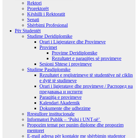
Rektori
Prorektorët
Këshilli i Rektoratit
Senati
Shërbimi Profesional
Për Studentët
Studime Deridiplomike
Orari i Ligjeratave dhe Provimeve
Provimet
Provime Deridiplomike
Rezultatet e paraqitjes së provimeve
Sesioni Shtese i provimeve
Studime Pasdiplomike
Rezultatet e regjistrimeve të studentëve në ciklin
e dytë të studimeve
Orari i ligjeratave dhe provimeve / Распоред на
предавањa и испити
Paraqitja e provimeve
Kalendari Akademik
Dokumente dhe udhezime
Rregullore institucionale
Informatori Publik – ‘Pulsi i UNT-së’
Propozim temat per punim diplome dhe propozim
mentoret
E-mail adresa për kontakte me shërbimin studentor