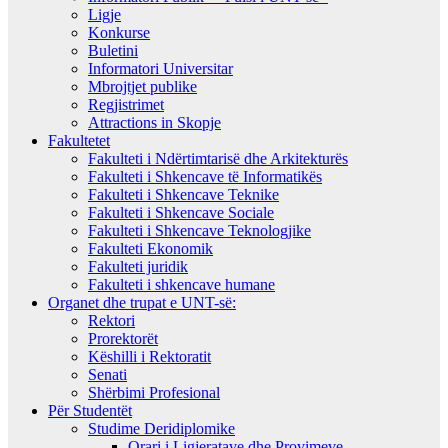
Ligje
Konkurse
Buletini
Informatori Universitar
Mbrojtjet publike
Regjistrimet
Attractions in Skopje
Fakultetet
Fakulteti i Ndërtimtarisë dhe Arkitekturës
Fakulteti i Shkencave të Informatikës
Fakulteti i Shkencave Teknike
Fakulteti i Shkencave Sociale
Fakulteti i Shkencave Teknologjike
Fakulteti Ekonomik
Fakulteti juridik
Fakulteti i shkencave humane
Organet dhe trupat e UNT-së:
Rektori
Prorektorët
Këshilli i Rektoratit
Senati
Shërbimi Profesional
Për Studentët
Studime Deridiplomike
Orari i Ligjeratave dhe Provimeve