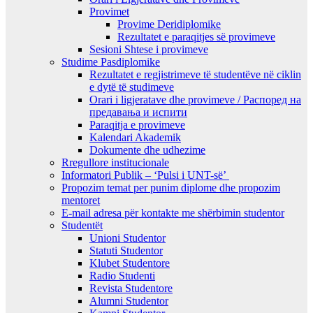
Provimet
Provime Deridiplomike
Rezultatet e paraqitjes së provimeve
Sesioni Shtese i provimeve
Studime Pasdiplomike
Rezultatet e regjistrimeve të studentëve në ciklin
e dytë të studimeve
Orari i ligjeratave dhe provimeve / Распоред на
предавањa и испити
Paraqitja e provimeve
Kalendari Akademik
Dokumente dhe udhezime
Rregullore institucionale
Informatori Publik – ‘Pulsi i UNT-së’
Propozim temat per punim diplome dhe propozim
mentoret
E-mail adresa për kontakte me shërbimin studentor
Studentët
Unioni Studentor
Statuti Studentor
Klubet Studentore
Radio Studenti
Revista Studentore
Alumni Studentor