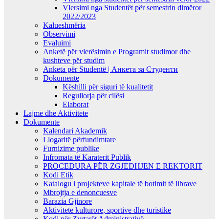
Vlersimi nga Studentët për semestrin dimëror
2022/2023
Kalueshmëria
Observimi
Evaluimi
Anketë për vlerësimin e Programit studimor dhe
kushteve për studim
Anketa për Studentë | Анкета за Студенти
Dokumente
Këshilli për siguri të kualitetit
Regullorja për cilësi
Elaborat
Lajme dhe Aktivitete
Dokumente
Kalendari Akademik
Llogaritë përfundimtare
Furnizime publike
Infromata të Karaterit Publik
PROCEDURA PËR ZGJEDHJEN E REKTORIT
Kodi Etik
Katalogu i projekteve kapitale të botimit të librave
Mbrojtja e denoncuesve
Barazia Gjinore
Aktivitete kulturore, sportive dhe turistike
Kodi për Zyrtarët Administrativë