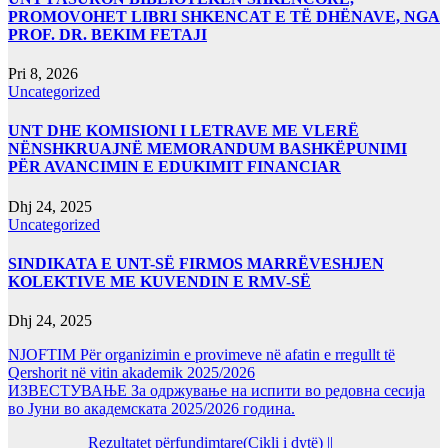
PROMOVOHET LIBRI SHKENCAT E TË DHËNAVE, NGA
PROF. DR. BEKIM FETAJI
Pri 8, 2026
Uncategorized
UNT DHE KOMISIONI I LETRAVE ME VLERË
NËNSHKRUAJNË MEMORANDUM BASHKËPUNIMI
PËR AVANCIMIN E EDUKIMIT FINANCIAR
Dhj 24, 2025
Uncategorized
SINDIKATA E UNT-SË FIRMOS MARRËVESHJEN
KOLEKTIVE ME KUVENDIN E RMV-SË
Dhj 24, 2025
NJOFTIM Për organizimin e provimeve në afatin e rregullt të
Qershorit në vitin akademik 2025/2026
ИЗВЕСТУВАЊЕ За одржување на испити во редовна сесија
во Јуни во академската 2025/2026 година.
Rezultatet përfundimtare(Cikli i dytë) ||