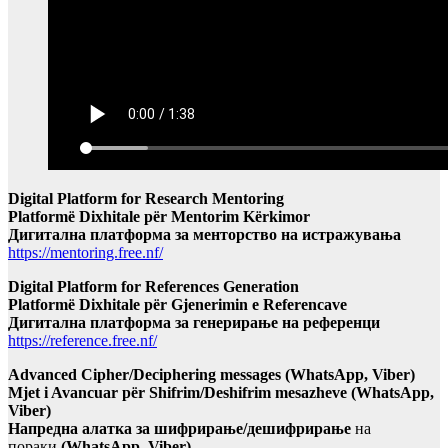
Digital Platform for Research Mentoring
Platformë Dixhitale për Mentorim Kërkimor
Дигитална платформа за менторство на истражувања
https://mentoring.free.nf/
Digital Platform for References Generation
Platformë Dixhitale për Gjenerimin e Referencave
Дигитална платформа за генерирање на референци
https://reference.free.nf/
Advanced Cipher/Deciphering messages (WhatsApp, Viber)
Mjet i Avancuar për Shifrim/Deshifrim mesazheve (WhatsApp,
Viber)
Напредна алатка за шифрирање/дешифрирање
на
пораки
(WhatsApp, Viber)