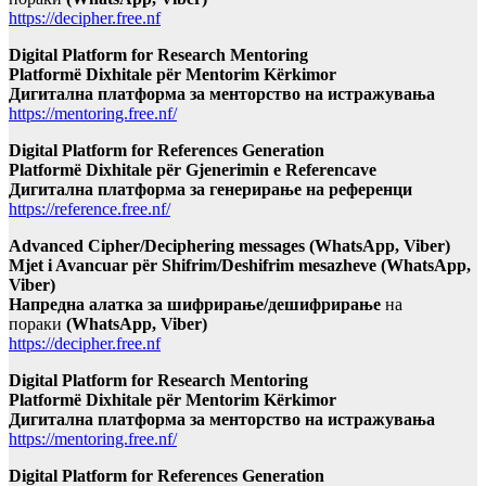
https://decipher.free.nf
Digital Platform for Research Mentoring
Platformë Dixhitale për Mentorim Kërkimor
Дигитална платформа за менторство на истражувања
https://mentoring.free.nf/
Digital Platform for References Generation
Platformë Dixhitale për Gjenerimin e Referencave
Дигитална платформа за генерирање на референци
https://reference.free.nf/
Advanced Cipher/Deciphering messages (WhatsApp, Viber)
Mjet i Avancuar për Shifrim/Deshifrim mesazheve (WhatsApp,
Viber)
Напредна алатка за шифрирање/дешифрирање
на
пораки
(WhatsApp, Viber)
https://decipher.free.nf
Digital Platform for Research Mentoring
Platformë Dixhitale për Mentorim Kërkimor
Дигитална платформа за менторство на истражувања
https://mentoring.free.nf/
Digital Platform for References Generation