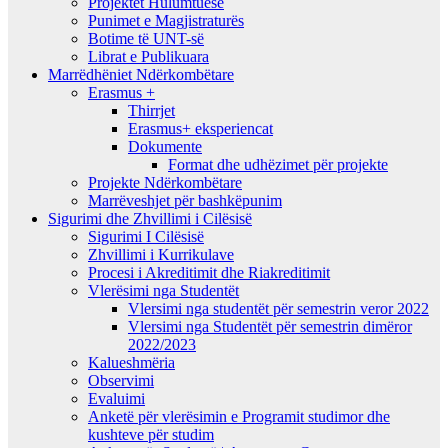
Projektet Hulumtuese
Punimet e Magjistraturës
Botime të UNT-së
Librat e Publikuara
Marrëdhëniet Ndërkombëtare
Erasmus +
Thirrjet
Erasmus+ eksperiencat
Dokumente
Format dhe udhëzimet për projekte
Projekte Ndërkombëtare
Marrëveshjet për bashkëpunim
Sigurimi dhe Zhvillimi i Cilësisë
Sigurimi I Cilësisë
Zhvillimi i Kurrikulave
Procesi i Akreditimit dhe Riakreditimit
Vlerësimi nga Studentët
Vlersimi nga studentët për semestrin veror 2022
Vlersimi nga Studentët për semestrin dimëror
2022/2023
Kalueshmëria
Observimi
Evaluimi
Anketë për vlerësimin e Programit studimor dhe
kushteve për studim