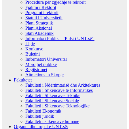
Procedura për zgjedhje të rektorit
Fjalimi i Rektorit
Programi i rektorit
Statuti i Universitetit
Plani Strategjik
Plani Aksional
Stafi Akademik
Informatori Publik – ‘Pulsi i UNT-së’
Ligje
Konkurse
Buletini
Informatori Universitar
Mbrojtjet publike
Regjistrimet
Attractions in Skopje
Fakultetet
Fakulteti i Ndërtimtarisë dhe Arkitekturës
Fakulteti i Shkencave të Informatikës
Fakulteti i Shkencave Teknike
Fakulteti i Shkencave Sociale
Fakulteti i Shkencave Teknologjike
Fakulteti Ekonomik
Fakulteti juridik
Fakulteti i shkencave humane
Organet dhe trupat e UNT-së: