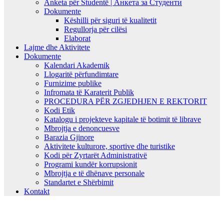
Anketa për Studentë | Анкета за Студенти
Dokumente
Këshilli për siguri të kualitetit
Regullorja për cilësi
Elaborat
Lajme dhe Aktivitete
Dokumente
Kalendari Akademik
Llogaritë përfundimtare
Furnizime publike
Infromata të Karaterit Publik
PROCEDURA PËR ZGJEDHJEN E REKTORIT
Kodi Etik
Katalogu i projekteve kapitale të botimit të librave
Mbrojtja e denoncuesve
Barazia Gjinore
Aktivitete kulturore, sportive dhe turistike
Kodi për Zyrtarët Administrativë
Programi kundër korrupsionit
Mbrojtja e të dhënave personale
Standartet e Shërbimit
Kontakt