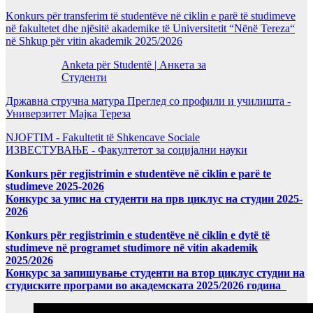
Konkurs për transferim të studentëve në ciklin e parë të studimeve
në fakultetet dhe njësitë akademike të Universitetit “Nënë Tereza“
në Shkup për vitin akademik 2025/2026
Anketa për Studentë | Анкета за
Студенти
Државна стручна матура Преглед со профили и училишта -
Универзитет Мајка Тереза
NJOFTIM - Fakultetit të Shkencave Sociale
ИЗВЕСТУВАЊЕ - Факултетот за социјални науки
Konkurs për regjistrimin e studentëve në ciklin e parë te
studimeve 2025-2026
Конкурс за упис на студенти на прв циклус на студии 2025-
2026
Konkurs për regjistrimin e studentëve në ciklin e dytë të
studimeve në programet studimore në vitin akademik
2025/2026
Конкурс за запишување студенти на втор циклус студии на
студиските програми во академската 2025/2026 година