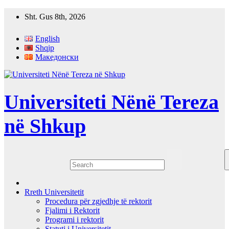
Skip
Sht. Gus 8th, 2026
to
content
English
Shqip
Македонски
Universiteti Nënë Tereza
në Shkup
Rreth Universitetit
Procedura për zgjedhje të rektorit
Fjalimi i Rektorit
Programi i rektorit
Statuti i Universitetit