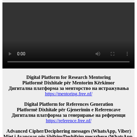
Digital Platform for Research Mentoring
Platformë Dixhitale për Mentorim Kërkimor
Дигитална платформа за менторство на истражувања
https://mentoring.free.nf/
Digital Platform for References Generation
Platformë Dixhitale për Gjenerimin e Referencave
Дигитална платформа за генерирање на референци
https://reference.free.nf/
Advanced Cipher/Deciphering messages (WhatsApp, Viber)
Mjet i Avancuar për Shifrim/Deshifrim mesazheve (WhatsApp,