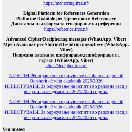
https://mentoring.free.nf/
Digital Platform for References Generation
Platformë Dixhitale për Gjenerimin e Referencave
Дигитална платформа за генерирање на референци
https://reference.free.nf/
Advanced Cipher/Deciphering messages (WhatsApp, Viber)
Mjet i Avancuar për Shifrim/Deshifrim mesazheve (WhatsApp,
Viber)
Напредна алатка за шифрирање/дешифрирање
на
пораки
(WhatsApp, Viber)
https://decipher.free.nf
NJOFTIM Për organizimin e provimeve në afatin e rregullt të
Qershorit në vitin akademik 2025/2026
ИЗВЕСТУВАЊЕ За одржување на испити во редовна сесија
во Јуни во академската 2025/2026 година.
NJOFTIM Për organizimin e provimeve në afatin e rregullt të
Qershorit në vitin akademik 2025/2026
ИЗВЕСТУВАЊЕ За одржување на испити во редовна сесија
во Јуни во академската 2025/2026 година.
You missed