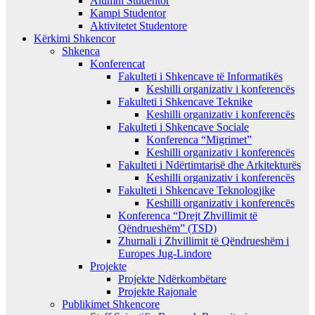
Alumni Studentor
Kampi Studentor
Aktivitetet Studentore
Kërkimi Shkencor
Shkenca
Konferencat
Fakulteti i Shkencave të Informatikës
Keshilli organizativ i konferencës
Fakulteti i Shkencave Teknike
Keshilli organizativ i konferencës
Fakulteti i Shkencave Sociale
Konferenca “Migrimet”
Keshilli organizativ i konferencës
Fakulteti i Ndërtimtarisë dhe Arkitekturës
Keshilli organizativ i konferencës
Fakulteti i Shkencave Teknologjike
Keshilli organizativ i konferencës
Konferenca “Drejt Zhvillimit të
Qëndrueshëm” (TSD)
Zhurnali i Zhvillimit të Qëndrueshëm i
Europes Jug-Lindore
Projekte
Projekte Ndërkombëtare
Projekte Rajonale
Publikimet Shkencore