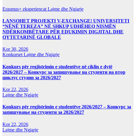
Erasmus+ eksperiencat
Lajme dhe Ngjarje
LANSOHET PROJEKTI V-EXCHANGE! UNIVERSITETI
“NËNË TEREZA” NË SHKUP UDHËHEQ NISMËN
NDËRKOMBËTARE PËR EDUKIMIN DIGJITAL DHE
QYTETARINË GLOBALE
Kor 30, 2026
Konkurset
Lajme dhe Ngjarje
Konkurs për regjistrimin e studentëve në ciklin e dytë
2026/2027 – Конкурс за запишување на студенти на втор
циклус студии за 2026/2027
Kor 22, 2026
Lajme dhe Ngjarje
Konkurs për regjistrimin e studentëve 2026/2027 – Конкурс за
запишување на студенти за 2026/2027
Kor 22, 2026
Lajme dhe Ngjarje