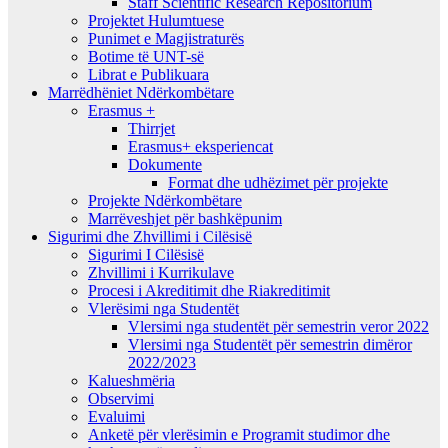
Staff Scientific Research Repositorium
Projektet Hulumtuese
Punimet e Magjistraturës
Botime të UNT-së
Librat e Publikuara
Marrëdhëniet Ndërkombëtare
Erasmus +
Thirrjet
Erasmus+ eksperiencat
Dokumente
Format dhe udhëzimet për projekte
Projekte Ndërkombëtare
Marrëveshjet për bashkëpunim
Sigurimi dhe Zhvillimi i Cilësisë
Sigurimi I Cilësisë
Zhvillimi i Kurrikulave
Procesi i Akreditimit dhe Riakreditimit
Vlerësimi nga Studentët
Vlersimi nga studentët për semestrin veror 2022
Vlersimi nga Studentët për semestrin dimëror
2022/2023
Kalueshmëria
Observimi
Evaluimi
Anketë për vlerësimin e Programit studimor dhe