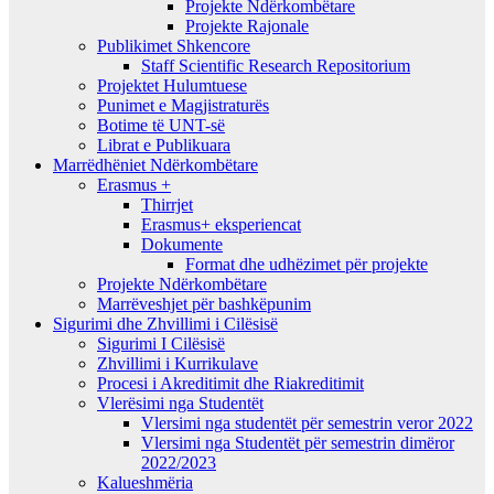
Projekte Ndërkombëtare
Projekte Rajonale
Publikimet Shkencore
Staff Scientific Research Repositorium
Projektet Hulumtuese
Punimet e Magjistraturës
Botime të UNT-së
Librat e Publikuara
Marrëdhëniet Ndërkombëtare
Erasmus +
Thirrjet
Erasmus+ eksperiencat
Dokumente
Format dhe udhëzimet për projekte
Projekte Ndërkombëtare
Marrëveshjet për bashkëpunim
Sigurimi dhe Zhvillimi i Cilësisë
Sigurimi I Cilësisë
Zhvillimi i Kurrikulave
Procesi i Akreditimit dhe Riakreditimit
Vlerësimi nga Studentët
Vlersimi nga studentët për semestrin veror 2022
Vlersimi nga Studentët për semestrin dimëror
2022/2023
Kalueshmëria