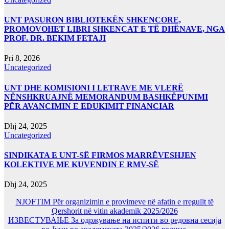
UNT PASURON BIBLIOTEKËN SHKENCORE,
PROMOVOHET LIBRI SHKENCAT E TË DHËNAVE, NGA
PROF. DR. BEKIM FETAJI
Pri 8, 2026
Uncategorized
UNT DHE KOMISIONI I LETRAVE ME VLERË
NËNSHKRUAJNË MEMORANDUM BASHKËPUNIMI
PËR AVANCIMIN E EDUKIMIT FINANCIAR
Dhj 24, 2025
Uncategorized
SINDIKATA E UNT-SË FIRMOS MARRËVESHJEN
KOLEKTIVE ME KUVENDIN E RMV-SË
Dhj 24, 2025
NJOFTIM Për organizimin e provimeve në afatin e rregullt të
Qershorit në vitin akademik 2025/2026
ИЗВЕСТУВАЊЕ За одржување на испити во редовна сесија