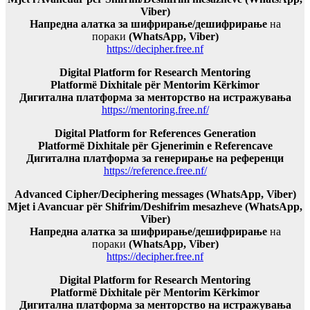
Viber)
Напредна алатка за шифрирање/дешифрирање
на
пораки
(WhatsApp, Viber)
https://decipher.free.nf
Digital Platform for Research Mentoring
Platformë Dixhitale për Mentorim Kërkimor
Дигитална платформа за менторство на истражувања
https://mentoring.free.nf/
Digital Platform for References Generation
Platformë Dixhitale për Gjenerimin e Referencave
Дигитална платформа за генерирање на референци
https://reference.free.nf/
Advanced Cipher/Deciphering messages (WhatsApp, Viber)
Mjet i Avancuar për Shifrim/Deshifrim mesazheve (WhatsApp,
Viber)
Напредна алатка за шифрирање/дешифрирање
на
пораки
(WhatsApp, Viber)
https://decipher.free.nf
Digital Platform for Research Mentoring
Platformë Dixhitale për Mentorim Kërkimor
Дигитална платформа за менторство на истражувања