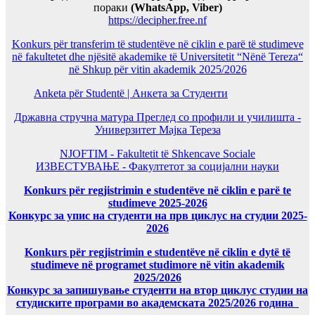
пораки
(WhatsApp, Viber)
https://decipher.free.nf
Konkurs për transferim të studentëve në ciklin e parë të studimeve
në fakultetet dhe njësitë akademike të Universitetit “Nënë Tereza“
në Shkup për vitin akademik 2025/2026
Anketa për Studentë | Анкета за Студенти
Државна стручна матура Преглед со профили и училишта -
Универзитет Мајка Тереза
NJOFTIM - Fakultetit të Shkencave Sociale
ИЗВЕСТУВАЊЕ - Факултетот за социјални науки
Konkurs për regjistrimin e studentëve në ciklin e parë te
studimeve 2025-2026
Конкурс за упис на студенти на прв циклус на студии 2025-
2026
Konkurs për regjistrimin e studentëve në ciklin e dytë të
studimeve në programet studimore në vitin akademik
2025/2026
Конкурс за запишување студенти на втор циклус студии на
студиските програми во академската 2025/2026 година