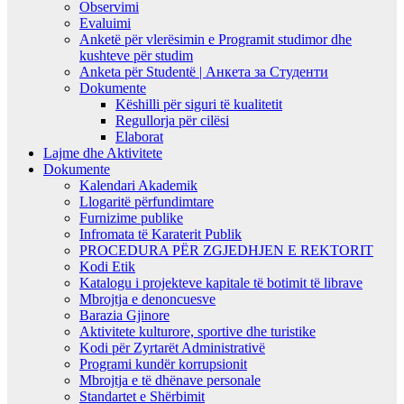
Observimi
Evaluimi
Anketë për vlerësimin e Programit studimor dhe
kushteve për studim
Anketa për Studentë | Анкета за Студенти
Dokumente
Këshilli për siguri të kualitetit
Regullorja për cilësi
Elaborat
Lajme dhe Aktivitete
Dokumente
Kalendari Akademik
Llogaritë përfundimtare
Furnizime publike
Infromata të Karaterit Publik
PROCEDURA PËR ZGJEDHJEN E REKTORIT
Kodi Etik
Katalogu i projekteve kapitale të botimit të librave
Mbrojtja e denoncuesve
Barazia Gjinore
Aktivitete kulturore, sportive dhe turistike
Kodi për Zyrtarët Administrativë
Programi kundër korrupsionit
Mbrojtja e të dhënave personale
Standartet e Shërbimit