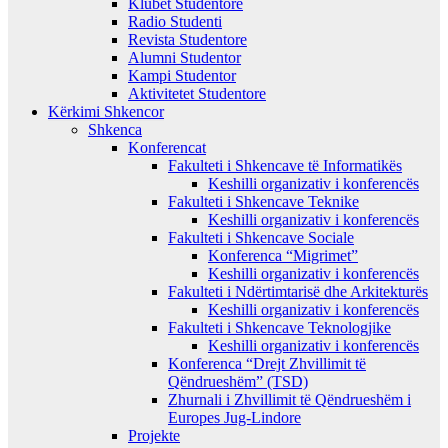
Klubet Studentore
Radio Studenti
Revista Studentore
Alumni Studentor
Kampi Studentor
Aktivitetet Studentore
Kërkimi Shkencor
Shkenca
Konferencat
Fakulteti i Shkencave të Informatikës
Keshilli organizativ i konferencës
Fakulteti i Shkencave Teknike
Keshilli organizativ i konferencës
Fakulteti i Shkencave Sociale
Konferenca “Migrimet”
Keshilli organizativ i konferencës
Fakulteti i Ndërtimtarisë dhe Arkitekturës
Keshilli organizativ i konferencës
Fakulteti i Shkencave Teknologjike
Keshilli organizativ i konferencës
Konferenca “Drejt Zhvillimit të
Qëndrueshëm” (TSD)
Zhurnali i Zhvillimit të Qëndrueshëm i
Europes Jug-Lindore
Projekte