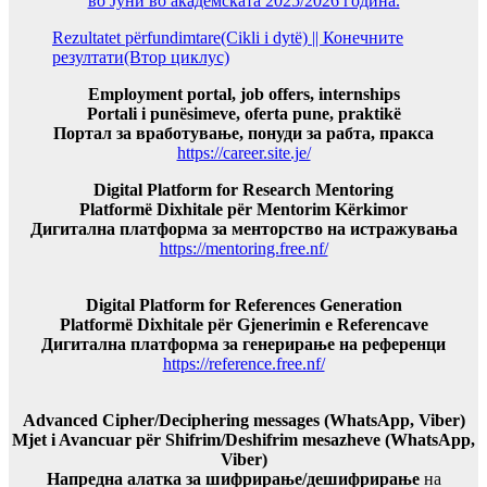
во Јуни во академската 2025/2026 година.
Rezultatet përfundimtare(Cikli i dytë) || Конечните
резултати(Втор циклус)
Employment portal, job offers, internships
Portali i punësimeve, oferta pune, praktikë
Портал за вработување, понуди за рабта, пракса
https://career.site.je/
Digital Platform for Research Mentoring
Platformë Dixhitale për Mentorim Kërkimor
Дигитална платформа за менторство на истражувања
https://mentoring.free.nf/
Digital Platform for References Generation
Platformë Dixhitale për Gjenerimin e Referencave
Дигитална платформа за генерирање на референци
https://reference.free.nf/
Advanced Cipher/Deciphering messages (WhatsApp, Viber)
Mjet i Avancuar për Shifrim/Deshifrim mesazheve (WhatsApp,
Viber)
Напредна алатка за шифрирање/дешифрирање
на