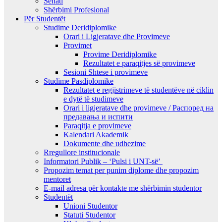
Senati
Shërbimi Profesional
Për Studentët
Studime Deridiplomike
Orari i Ligjeratave dhe Provimeve
Provimet
Provime Deridiplomike
Rezultatet e paraqitjes së provimeve
Sesioni Shtese i provimeve
Studime Pasdiplomike
Rezultatet e regjistrimeve të studentëve në ciklin
e dytë të studimeve
Orari i ligjeratave dhe provimeve / Распоред на
предавањa и испити
Paraqitja e provimeve
Kalendari Akademik
Dokumente dhe udhezime
Rregullore institucionale
Informatori Publik – ‘Pulsi i UNT-së’
Propozim temat per punim diplome dhe propozim
mentoret
E-mail adresa për kontakte me shërbimin studentor
Studentët
Unioni Studentor
Statuti Studentor