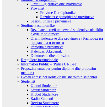
Orari i Ligjeratave dhe Provimeve
Provimet
Provime Deridiplomike
Rezultatet e paraqitjes së provimeve
Sesioni Shtese i provimeve
Studime Pasdiplomike
Rezultatet e regjistrimeve të studentëve në ciklin
e dytë të studimeve
Orari i ligjeratave dhe provimeve / Распоред на
предавањa и испити
Paraqitja e provimeve
Kalendari Akademik
Dokumente dhe udhezime
Rregullore institucionale
Informatori Publik – ‘Pulsi i UNT-së’
Propozim temat per punim diplome dhe propozim
mentoret
E-mail adresa për kontakte me shërbimin studentor
Studentët
Unioni Studentor
Statuti Studentor
Klubet Studentore
Radio Studenti
Revista Studentore