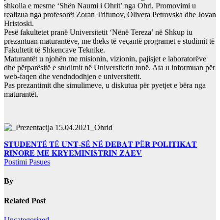
shkolla e mesme ‘Shën Naumi i Ohrit’ nga Ohri. Promovimi u
realizua nga profesorët Zoran Trifunov, Olivera Petrovska dhe Jovan
Hristoski.
Pesë fakultetet pranë Universitetit ‘Nënë Tereza’ në Shkup iu
prezantuan maturantëve, me theks të veçantë programet e studimit të
Fakultetit të Shkencave Teknike.
Maturantët u njohën me misionin, vizionin, pajisjet e laboratorëve
dhe përparësitë e studimit në Universitetin tonë. Ata u informuan për
web-faqen dhe vendndodhjen e universitetit.
Pas prezantimit dhe simulimeve, u diskutua për pyetjet e bëra nga
maturantët.
Lëvizje
𝐒𝐓𝐔𝐃𝐄𝐍𝐓Ë 𝐓Ë 𝐔𝐍𝐓-𝐒Ë 𝐍Ë 𝐃𝐄𝐁𝐀𝐓 𝐏Ë𝐑 𝐏𝐎𝐋𝐈𝐓𝐈𝐊𝐀𝐓
𝐑𝐈𝐍𝐎𝐑𝐄 𝐌𝐄 𝐊𝐑𝐘𝐄𝐌𝐈𝐍𝐈𝐒𝐓𝐑𝐈𝐍 𝐙𝐀𝐄𝐕
te
Postimi Pasues
postimet
By
Related Post
Uncategorized