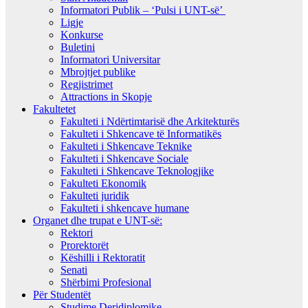
Informatori Publik – ‘Pulsi i UNT-së’
Ligje
Konkurse
Buletini
Informatori Universitar
Mbrojtjet publike
Regjistrimet
Attractions in Skopje
Fakultetet
Fakulteti i Ndërtimtarisë dhe Arkitekturës
Fakulteti i Shkencave të Informatikës
Fakulteti i Shkencave Teknike
Fakulteti i Shkencave Sociale
Fakulteti i Shkencave Teknologjike
Fakulteti Ekonomik
Fakulteti juridik
Fakulteti i shkencave humane
Organet dhe trupat e UNT-së:
Rektori
Prorektorët
Këshilli i Rektoratit
Senati
Shërbimi Profesional
Për Studentët
Studime Deridiplomike