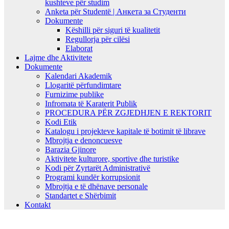
kushteve për studim
Anketa për Studentë | Анкета за Студенти
Dokumente
Këshilli për siguri të kualitetit
Regullorja për cilësi
Elaborat
Lajme dhe Aktivitete
Dokumente
Kalendari Akademik
Llogaritë përfundimtare
Furnizime publike
Infromata të Karaterit Publik
PROCEDURA PËR ZGJEDHJEN E REKTORIT
Kodi Etik
Katalogu i projekteve kapitale të botimit të librave
Mbrojtja e denoncuesve
Barazia Gjinore
Aktivitete kulturore, sportive dhe turistike
Kodi për Zyrtarët Administrativë
Programi kundër korrupsionit
Mbrojtja e të dhënave personale
Standartet e Shërbimit
Kontakt