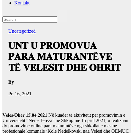
Kontakt
Uncategorized
𝐔𝐍𝐓 𝐔 𝐏𝐑𝐎𝐌𝐎𝐕𝐔𝐀
𝐏𝐀𝐑𝐀 𝐌𝐀𝐓𝐔𝐑𝐀𝐍𝐓Ë𝐕𝐄
𝐓Ë 𝐕𝐄𝐋𝐄𝐒𝐈𝐓 𝐃𝐇𝐄 𝐎𝐇𝐑𝐈𝐓
By
Pri 16, 2021
𝐕𝐞𝐥𝐞𝐬/𝐎𝐡ë𝐫 𝟏𝟓.𝟎𝟒.𝟐𝟎𝟐𝟏 Në kuadër të aktivitetit për promovimin e
Universitetit “Nënë Tereza” në Shkup më 15 prill 2021, u realizuan
dy promovime online para maturantëve nga shkollat e mesme
profesionale komunale ‘Kole Nedelkovski nga Velesi dhe OEMUC