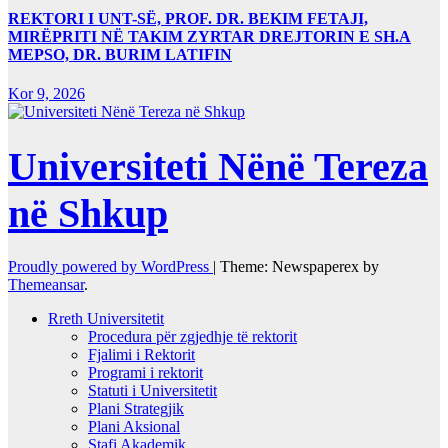
REKTORI I UNT-SË, PROF. DR. BEKIM FETAJI,
MIRËPRITI NË TAKIM ZYRTAR DREJTORIN E SH.A
MEPSO, DR. BURIM LATIFIN
Kor 9, 2026
Universiteti Nënë Tereza
në Shkup
Proudly powered by WordPress
|
Theme: Newspaperex by
Themeansar
.
Rreth Universitetit
Procedura për zgjedhje të rektorit
Fjalimi i Rektorit
Programi i rektorit
Statuti i Universitetit
Plani Strategjik
Plani Aksional
Stafi Akademik