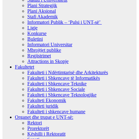
Plani Strategjik
Plani Aksional
Stafi Akademik
Informatori Publik – ‘Pulsi i UNT-së’
Ligje
Konkurse
Buletini
Informatori Universitar
Mbrojtjet publike
Regjistrimet
Attractions in Skopje
Fakultetet
Fakulteti i Ndërtimtarisë dhe Arkitekturës
Fakulteti i Shkencave të Informatikës
Fakulteti i Shkencave Teknike
Fakulteti i Shkencave Sociale
Fakulteti i Shkencave Teknologjike
Fakulteti Ekonomik
Fakulteti juridik
Fakulteti i shkencave humane
Organet dhe trupat e UNT-së:
Rektori
Prorektorët
Këshilli i Rektoratit