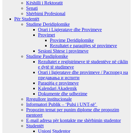
Këshilli i Rektoratit
Senati
Shërbimi Profesional
Për Studentët
Studime Deridiplomike
Orari i Ligjeratave dhe Provimeve
Provimet
Provime Deridiplomike
Rezultatet e paraqitjes së provimeve
Sesioni Shtese i provimeve
Studime Pasdiplomike
Rezultatet e regjistrimeve të studentëve në ciklin
e dytë të studimeve
Orari i ligjeratave dhe provimeve / Распоред на
предавањa и испити
Paraqitja e provimeve
Kalendari Akademik
Dokumente dhe udhezime
Rregullore institucionale
Informatori Publik – ‘Pulsi i UNT-së’
Propozim temat per punim diplome dhe propozim
mentoret
E-mail adresa për kontakte me shërbimin studentor
Studentët
Unioni Studentor