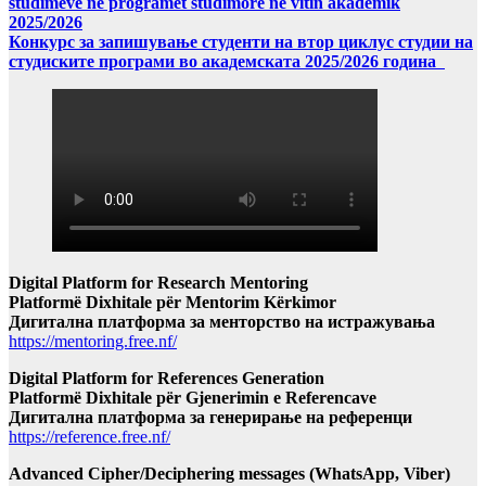
studimeve në programet studimore në vitin akademik
2025/2026
Конкурс за запишување студенти на втор циклус студии на
студиските програми во академската 2025/2026 година
Digital Platform for Research Mentoring
Platformë Dixhitale për Mentorim Kërkimor
Дигитална платформа за менторство на истражувања
https://mentoring.free.nf/
Digital Platform for References Generation
Platformë Dixhitale për Gjenerimin e Referencave
Дигитална платформа за генерирање на референци
https://reference.free.nf/
Advanced Cipher/Deciphering messages (WhatsApp, Viber)