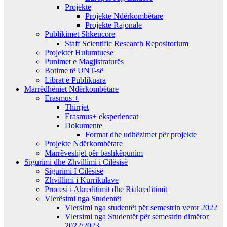
Projekte
Projekte Ndërkombëtare
Projekte Rajonale
Publikimet Shkencore
Staff Scientific Research Repositorium
Projektet Hulumtuese
Punimet e Magjistraturës
Botime të UNT-së
Librat e Publikuara
Marrëdhëniet Ndërkombëtare
Erasmus +
Thirrjet
Erasmus+ eksperiencat
Dokumente
Format dhe udhëzimet për projekte
Projekte Ndërkombëtare
Marrëveshjet për bashkëpunim
Sigurimi dhe Zhvillimi i Cilësisë
Sigurimi I Cilësisë
Zhvillimi i Kurrikulave
Procesi i Akreditimit dhe Riakreditimit
Vlerësimi nga Studentët
Vlersimi nga studentët për semestrin veror 2022
Vlersimi nga Studentët për semestrin dimëror
2022/2023