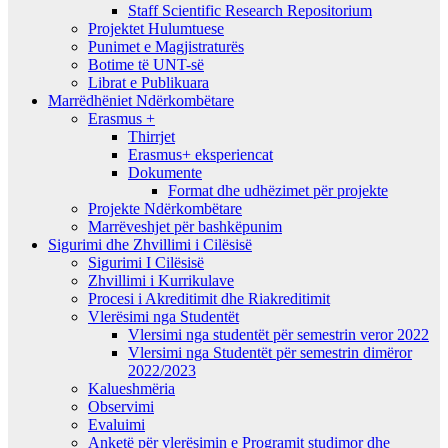
Staff Scientific Research Repositorium
Projektet Hulumtuese
Punimet e Magjistraturës
Botime të UNT-së
Librat e Publikuara
Marrëdhëniet Ndërkombëtare
Erasmus +
Thirrjet
Erasmus+ eksperiencat
Dokumente
Format dhe udhëzimet për projekte
Projekte Ndërkombëtare
Marrëveshjet për bashkëpunim
Sigurimi dhe Zhvillimi i Cilësisë
Sigurimi I Cilësisë
Zhvillimi i Kurrikulave
Procesi i Akreditimit dhe Riakreditimit
Vlerësimi nga Studentët
Vlersimi nga studentët për semestrin veror 2022
Vlersimi nga Studentët për semestrin dimëror
2022/2023
Kalueshmëria
Observimi
Evaluimi
Anketë për vlerësimin e Programit studimor dhe