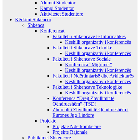
Alumni Studentor
Kampi Studentor
Aktivitetet Studentore
Kërkimi Shkencor
Shkenca
Konferencat
Fakulteti i Shkencave të Informatikës
Keshilli organizativ i konferencës
Fakulteti i Shkencave Teknike
Keshilli organizativ i konferencës
Fakulteti i Shkencave Sociale
Konferenca “Migrimet”
Keshilli organizativ i konferencës
Fakulteti i Ndërtimtarisë dhe Arkitekturës
Keshilli organizativ i konferencës
Fakulteti i Shkencave Teknologjike
Keshilli organizativ i konferencës
Konferenca “Drejt Zhvillimit të
Qëndrueshëm” (TSD)
Zhurnali i Zhvillimit të Qëndrueshëm i
Europes Jug-Lindore
Projekte
Projekte Ndërkombëtare
Projekte Rajonale
Publikimet Shkencore