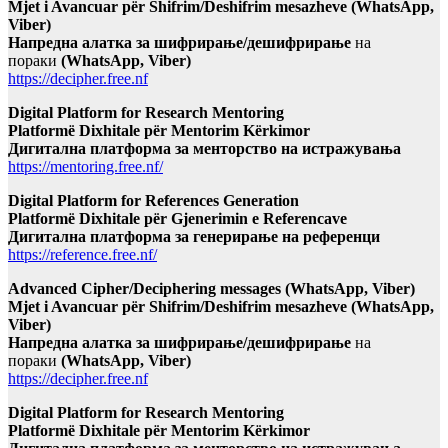
Mjet i Avancuar për Shifrim/Deshifrim mesazheve (WhatsApp,
Viber)
Напредна алатка за шифрирање/дешифрирање
на
пораки
(WhatsApp, Viber)
https://decipher.free.nf
Digital Platform for Research Mentoring
Platformë Dixhitale për Mentorim Kërkimor
Дигитална платформа за менторство на истражувања
https://mentoring.free.nf/
Digital Platform for References Generation
Platformë Dixhitale për Gjenerimin e Referencave
Дигитална платформа за генерирање на референци
https://reference.free.nf/
Advanced Cipher/Deciphering messages (WhatsApp, Viber)
Mjet i Avancuar për Shifrim/Deshifrim mesazheve (WhatsApp,
Viber)
Напредна алатка за шифрирање/дешифрирање
на
пораки
(WhatsApp, Viber)
https://decipher.free.nf
Digital Platform for Research Mentoring
Platformë Dixhitale për Mentorim Kërkimor