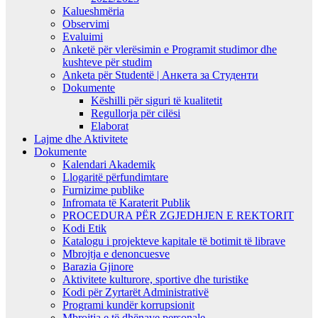
Kalueshmëria
Observimi
Evaluimi
Anketë për vlerësimin e Programit studimor dhe
kushteve për studim
Anketa për Studentë | Анкета за Студенти
Dokumente
Këshilli për siguri të kualitetit
Regullorja për cilësi
Elaborat
Lajme dhe Aktivitete
Dokumente
Kalendari Akademik
Llogaritë përfundimtare
Furnizime publike
Infromata të Karaterit Publik
PROCEDURA PËR ZGJEDHJEN E REKTORIT
Kodi Etik
Katalogu i projekteve kapitale të botimit të librave
Mbrojtja e denoncuesve
Barazia Gjinore
Aktivitete kulturore, sportive dhe turistike
Kodi për Zyrtarët Administrativë
Programi kundër korrupsionit
Mbrojtja e të dhënave personale