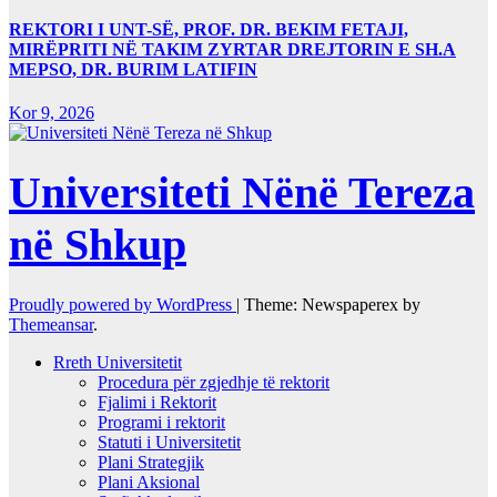
REKTORI I UNT-SË, PROF. DR. BEKIM FETAJI,
MIRËPRITI NË TAKIM ZYRTAR DREJTORIN E SH.A
MEPSO, DR. BURIM LATIFIN
Kor 9, 2026
Universiteti Nënë Tereza
në Shkup
Proudly powered by WordPress
|
Theme: Newspaperex by
Themeansar
.
Rreth Universitetit
Procedura për zgjedhje të rektorit
Fjalimi i Rektorit
Programi i rektorit
Statuti i Universitetit
Plani Strategjik
Plani Aksional