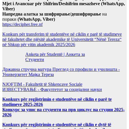
Mjet i Avancuar për Shifrim/Deshifrim mesazheve (WhatsApp,
Viber)
Напредна алатка за шифрирање/дешифрирање
на
пораки
(WhatsApp, Viber)
https://decipher.free.nf
Konkurs për transferim të studentëve në ciklin e parë të studimeve
në fakultetet dhe njësitë akademike të Universitetit “Nënë Tereza“
në Shkup për vitin akademik 2025/2026
Anketa për Studentë | Анкета за
Студенти
Државна стручна матура Преглед со профили и училишта -
Универзитет Мајка Тереза
NJOFTIM - Fakultetit të Shkencave Sociale
ИЗВЕСТУВАЊЕ - Факултетот за социјални науки
Konkurs për regjistrimin e studentëve në ciklin e parë te
studimeve 2025-2026
Конкурс за упис на студенти на прв циклус на студии 2025-
2026
Konkurs për regjistrimin e studentëve në ciklin e dytë të