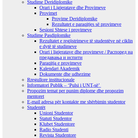
Studime Deridiplomike
Orari i Ligjeratave dhe Provimeve
Provimet
Provime Deridiplomike
Rezultatet e paraqitjes së provimeve
Sesioni Shtese i provimeve
Studime Pasdiplomike
Rezultatet e regjistrimeve të studentëve në ciklin
e dytë të studimeve
Orari i ligjeratave dhe provimeve / Распоред на
предавањa и испити
Paraqitja e provimeve
Kalendari Akademik
Dokumente dhe udhezime
Rregullore institucionale
Informatori Publik – ‘Pulsi i UNT-së’
Propozim temat per punim diplome dhe propozim
mentoret
E-mail adresa për kontakte me shërbimin studentor
Studentët
Unioni Studentor
Statuti Studentor
Klubet Studentore
Radio Studenti
Revista Studentore