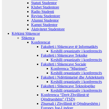
Statuti Studentor
Klubet Studentore
Radio Studenti
Revista Studentore
Alumni Studentor
Kampi Studentor
Aktivitetet Studentore
Kërkimi Shkencor
Shkenca
Konferencat
Fakulteti i Shkencave të Informatikës
Keshilli organizativ i konferencës
Fakulteti i Shkencave Teknike
Keshilli organizativ i konferencës
Fakulteti i Shkencave Sociale
Konferenca “Migrimet”
Keshilli organizativ i konferencës
Fakulteti i Ndërtimtarisë dhe Arkitekturës
Keshilli organizativ i konferencës
Fakulteti i Shkencave Teknologjike
Keshilli organizativ i konferencës
Konferenca “Drejt Zhvillimit të
Qëndrueshëm” (TSD)
Zhurnali i Zhvillimit të Qëndrueshëm i
Europes Jug-Lindore