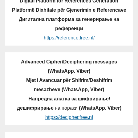
Digital Platform for References Generation
Platformë Dixhitale për Gjenerimin e Referencave
Дигитална платформа за генерирање на
референци
https://reference.free.nf/
Advanced Cipher/Deciphering messages
(WhatsApp, Viber)
Mjet i Avancuar për Shifrim/Deshifrim
mesazheve (WhatsApp, Viber)
Напредна алатка за шифрирање/
дешифрирање
на пораки
(WhatsApp, Viber)
https://decipher.free.nf