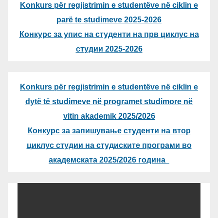
Konkurs për regjistrimin e studentëve në ciklin e
parë te studimeve 2025-2026
Конкурс за упис на студенти на прв циклус на
студии 2025-2026
Konkurs për regjistrimin e studentëve në ciklin e
dytë të studimeve në programet studimore në
vitin akademik 2025/2026
Конкурс за запишување студенти на втор
циклус студии на студиските програми во
академската 2025/2026 година