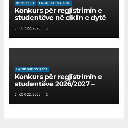
KONKURSET
LAJME DHE NGJARJE
Konkurs për regjistrimin e
studentëve në ciklin e dytë
2026/2027 – Конкурс за
KOR 22, 2026
запишување на студенти
на втор циклус студии за
2026/2027
LAJME DHE NGJARJE
Konkurs për regjistrimin e
studentëve 2026/2027 –
Конкурс за запишување на
KOR 22, 2026
студенти за 2026/2027