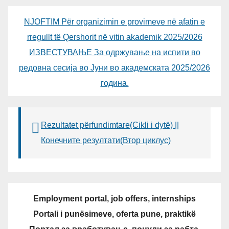
NJOFTIM Për organizimin e provimeve në afatin e
rregullt të Qershorit në vitin akademik 2025/2026
ИЗВЕСТУВАЊЕ За одржување на испити во
редовна сесија во Јуни во академската 2025/2026
година.
Rezultatet përfundimtare(Cikli i dytë) ||
Конечните резултати(Втор циклус)
Employment portal, job offers, internships
Portali i punësimeve, oferta pune, praktikë