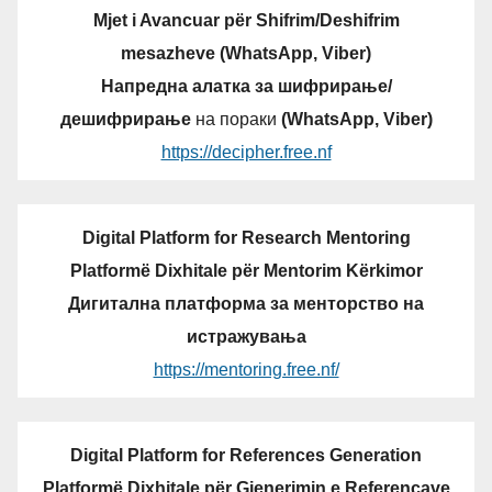
Mjet i Avancuar për Shifrim/Deshifrim
mesazheve (WhatsApp, Viber)
Напредна алатка за шифрирање/
дешифрирање
на пораки
(WhatsApp, Viber)
https://decipher.free.nf
Digital Platform for Research Mentoring
Platformë Dixhitale për Mentorim Kërkimor
Дигитална платформа за менторство на
истражувања
https://mentoring.free.nf/
Digital Platform for References Generation
Platformë Dixhitale për Gjenerimin e Referencave