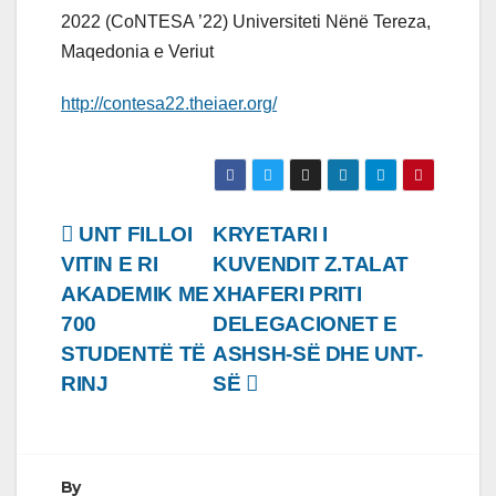
2022 (CoNTESA ’22) Universiteti Nënë Tereza,
Maqedonia e Veriut
http://contesa22.theiaer.org/
Lëvizje
UNT FILLOI
KRYETARI I
VITIN E RI
KUVENDIT Z.TALAT
te
AKADEMIK ME
XHAFERI PRITI
postimet
700
DELEGACIONET E
STUDENTË TË
ASHSH-SË DHE UNT-
RINJ
SË
By