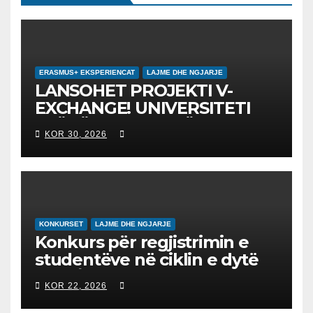
ERASMUS+ EKSPERIENCAT
LAJME DHE NGJARJE
LANSOHET PROJEKTI V-
EXCHANGE! UNIVERSITETI
“NËNË TEREZA” NË SHKUP
KOR 30, 2026
UDHËHEQ NISMËN
NDËRKOMBËTARE PËR
EDUKIMIN DIGJITAL DHE
QYTETARINË GLOBALE
KONKURSET
LAJME DHE NGJARJE
Konkurs për regjistrimin e
studentëve në ciklin e dytë
2026/2027 – Конкурс за
KOR 22, 2026
запишување на студенти
на втор циклус студии за