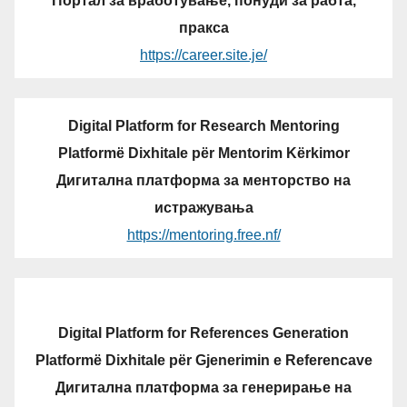
Портал за вработување, понуди за рабта,
пракса
https://career.site.je/
Digital Platform for Research Mentoring
Platformë Dixhitale për Mentorim Kërkimor
Дигитална платформа за менторство на
истражувања
https://mentoring.free.nf/
Digital Platform for References Generation
Platformë Dixhitale për Gjenerimin e Referencave
Дигитална платформа за генерирање на