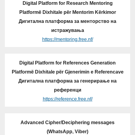
Digital Platform for Research Mentoring
Platformë Dixhitale për Mentorim Kërkimor
Дигитална платформа за менторство на
истражувања
https://mentoring.free.nf/
Digital Platform for References Generation
Platformë Dixhitale për Gjenerimin e Referencave
Дигитална платформа за генерирање на
референци
https://reference.free.nf/
Advanced Cipher/Deciphering messages
(WhatsApp, Viber)