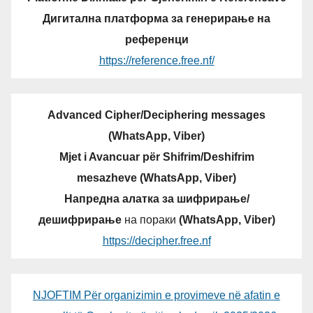
Дигитална платформа за генерирање на
референци
https://reference.free.nf/
Advanced Cipher/Deciphering messages
(WhatsApp, Viber)
Mjet i Avancuar për Shifrim/Deshifrim
mesazheve (WhatsApp, Viber)
Напредна алатка за шифрирање/
дешифрирање
на пораки
(WhatsApp, Viber)
https://decipher.free.nf
NJOFTIM Për organizimin e provimeve në afatin e