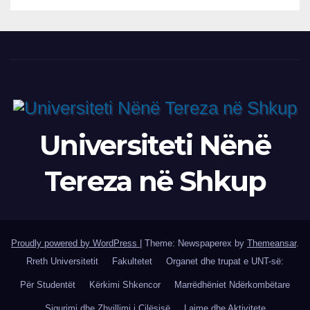
Universiteti Nënë
Tereza në Shkup
Proudly powered by WordPress
|
Theme: Newspaperex by
Themeansar
.
Rreth Universitetit
Fakultetet
Organet dhe trupat e UNT-së:
Për Studentët
Kërkimi Shkencor
Marrëdhëniet Ndërkombëtare
Sigurimi dhe Zhvillimi i Cilësisë
Lajme dhe Aktivitete