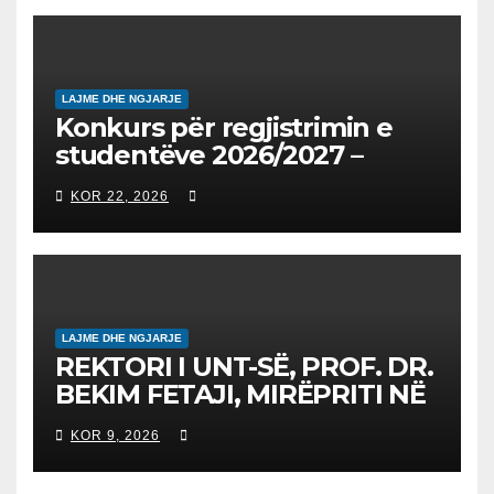
2026/2027
LAJME DHE NGJARJE
Konkurs për regjistrimin e
studentëve 2026/2027 –
Конкурс за запишување на
KOR 22, 2026
студенти за 2026/2027
LAJME DHE NGJARJE
REKTORI I UNT-SË, PROF. DR.
BEKIM FETAJI, MIRËPRITI NË
TAKIM ZYRTAR DREJTORIN E
KOR 9, 2026
SH.A MEPSO, DR. BURIM
LATIFIN