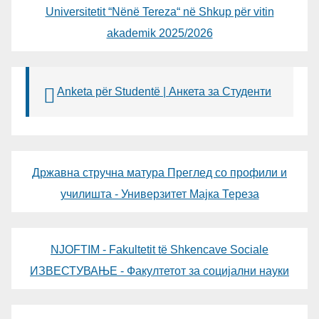
Universitetit “Nënë Tereza“ në Shkup për vitin
akademik 2025/2026
Anketa për Studentë | Анкета за Студенти
Државна стручна матура Преглед со профили и
училишта - Универзитет Мајка Тереза
NJOFTIM - Fakultetit të Shkencave Sociale
ИЗВЕСТУВАЊЕ - Факултетот за социјални науки