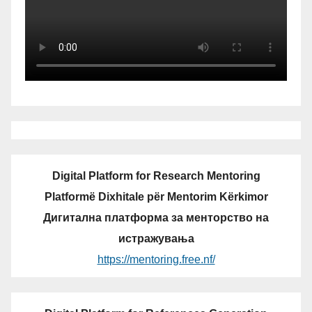
Digital Platform for Research Mentoring
Platformë Dixhitale për Mentorim Kërkimor
Дигитална платформа за менторство на
истражувања
https://mentoring.free.nf/