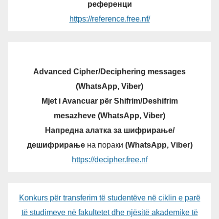
референци
https://reference.free.nf/
Advanced Cipher/Deciphering messages
(WhatsApp, Viber)
Mjet i Avancuar për Shifrim/Deshifrim
mesazheve (WhatsApp, Viber)
Напредна алатка за шифрирање/
дешифрирање
на пораки
(WhatsApp, Viber)
https://decipher.free.nf
Konkurs për transferim të studentëve në ciklin e parë
të studimeve në fakultetet dhe njësitë akademike të