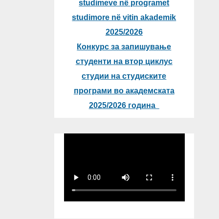
studimeve në programet
studimore në vitin akademik
2025/2026
Конкурс за запишување
студенти на втор циклус
студии на студиските
програми во академската
2025/2026 година