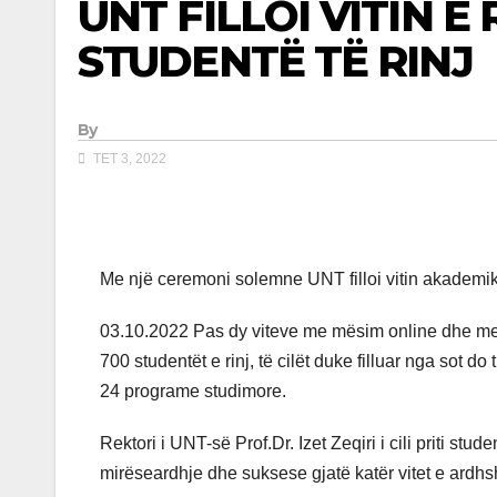
UNT FILLOI VITIN E
STUDENTË TË RINJ
By
TET 3, 2022
Me një ceremoni solemne UNT filloi vitin akademi
03.10.2022 Pas dy viteve me mësim online dhe me 
700 studentët e rinj, të cilët duke filluar nga sot 
24 programe studimore.
Rektori i UNT-së Prof.Dr. Izet Zeqiri i cili priti stude
mirëseardhje dhe suksese gjatë katër vitet e ardh