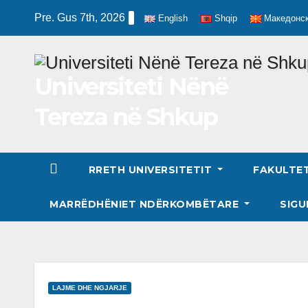
Skip
Pre. Gus 7th, 2026
English
Shqip
Македонс
to
content
Universiteti Nënë
Tereza në Shkup
RRETH UNIVERSITETIT
FAKULTE
MARRËDHËNIET NDËRKOMBËTARE
SIGU
LAJME DHE NGJARJE