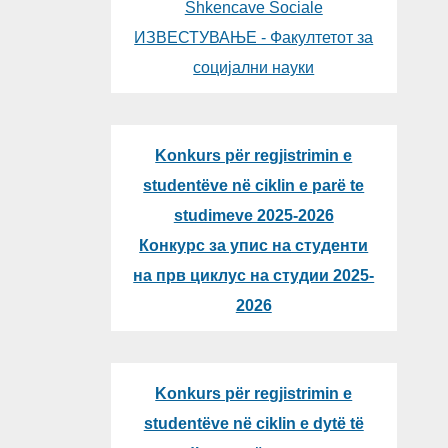
Shkencave Sociale
ИЗВЕСТУВАЊЕ - Факултетот за
социјални науки
Konkurs për regjistrimin e
studentëve në ciklin e parë te
studimeve 2025-2026
Конкурс за упис на студенти
на прв циклус на студии 2025-
2026
Konkurs për regjistrimin e
studentëve në ciklin e dytë të