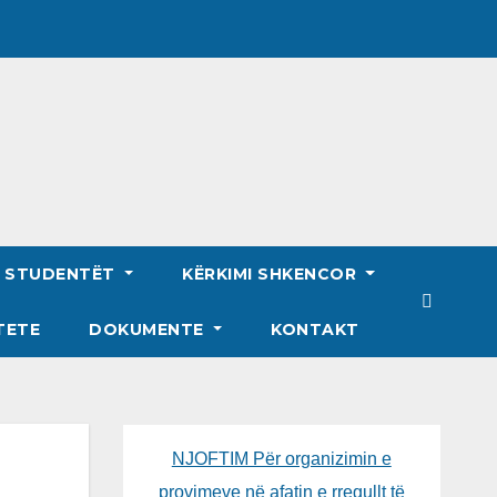
R STUDENTËT
KËRKIMI SHKENCOR
TETE
DOKUMENTE
KONTAKT
NJOFTIM Për organizimin e
provimeve në afatin e rregullt të