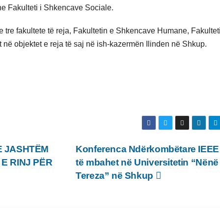
he Fakulteti i Shkencave Sociale.
 tre fakultete të reja, Fakultetin e Shkencave Humane, Fakultet
në objektet e reja të saj në ish-kazermën Ilinden në Shkup.
 E JASHTËM
Konferenca Ndërkombëtare IEEE
E RINJ PËR
të mbahet në Universitetin “Nënë
Tereza” në Shkup