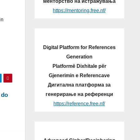
менторство на истражувања
https://mentoring.free.nf/
in
Digital Platform for References
Generation
Platformë Dixhitale për
Gjenerimin e Referencave
Дигитална платформа за
генерирање на референци
 do
https://reference.free.nf/