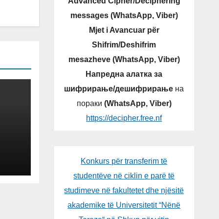
Advanced Cipher/Deciphering
messages (WhatsApp, Viber)
Mjet i Avancuar për
Shifrim/Deshifrim
mesazheve (WhatsApp, Viber)
Напредна алатка за
шифрирање/дешифрирање
на
пораки
(WhatsApp, Viber)
https://decipher.free.nf
Konkurs për transferim të
studentëve në ciklin e parë të
studimeve në fakultetet dhe njësitë
akademike të Universitetit “Nënë