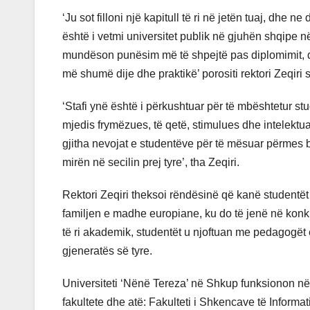
‘Ju sot filloni një kapitull të ri në jetën tuaj, dhe 
është i vetmi universitet publik në gjuhën shqipe në
mundëson punësim më të shpejtë pas diplomimit, dh
më shumë dije dhe praktikë’ porositi rektori Zeqiri s
‘Stafi ynë është i përkushtuar për të mbështetur stu
mjedis frymëzues, të qetë, stimulues dhe intelektu
gjitha nevojat e studentëve për të mësuar përmes 
mirën në secilin prej tyre’, tha Zeqiri.
Rektori Zeqiri theksoi rëndësinë që kanë studentët
familjen e madhe europiane, ku do të jenë në konku
të ri akademik, studentët u njoftuan me pedagogët
gjeneratës së tyre.
Universiteti ‘Nënë Tereza’ në Shkup funksionon në 
fakultete dhe atë: Fakulteti i Shkencave të Informat