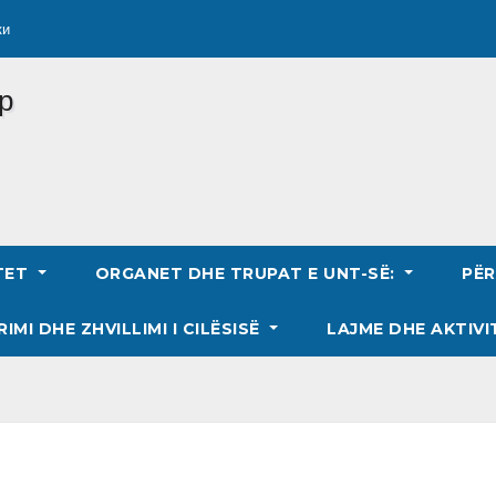
ки
TET
ORGANET DHE TRUPAT E UNT-SË:
PË
RIMI DHE ZHVILLIMI I CILËSISË
LAJME DHE AKTIVI