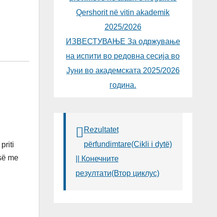
Qershorit në vitin akademik
2025/2026
ИЗВЕСТУВАЊЕ За одржување
на испити во редовна сесија во
Јуни во академската 2025/2026
година.
Rezultatet
përfundimtare(Cikli i dytë)
riti
-së me
|| Конечните
резултати(Втор циклус)