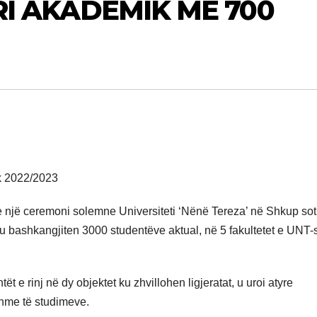
 RI AKADEMIK ME 700
k 2022/2023
një ceremoni solemne Universiteti ‘Nënë Tereza’ në Shkup sot p
do tu bashkangjiten 3000 studentëve aktual, në 5 fakultetet e UNT
ntët e rinj në dy objektet ku zhvillohen ligjeratat, u uroi atyre
shme të studimeve.