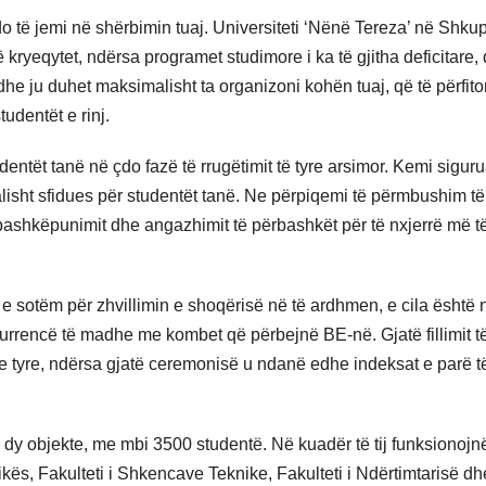
ne do të jemi në shërbimin tuaj. Universiteti ‘Nënë Tereza’ në Shku
 kryeqytet, ndërsa programet studimore i ka të gjitha deficitare, 
e ju duhet maksimalisht ta organizoni kohën tuaj, që të përfito
tudentët e rinj.
dentët tanë në çdo fazë të rrugëtimit të tyre arsimor. Kemi siguru
alisht sfidues për studentët tanë. Ne përpiqemi të përmbushim të
bashkëpunimit dhe angazhimit të përbashkët për të nxjerrë më t
 e sotëm për zhvillimin e shoqërisë në të ardhmen, e cila është 
rrencë të madhe me kombet që përbejnë BE-në. Gjatë fillimit të 
 e tyre, ndërsa gjatë ceremonisë u ndanë edhe indeksat e parë t
dy objekte, me mbi 3500 studentë. Në kuadër të tij funksionojn
ikës, Fakulteti i Shkencave Teknike, Fakulteti i Ndërtimtarisë dh