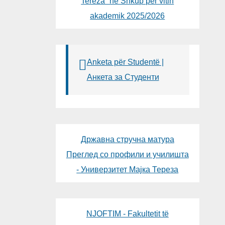
Tereza“ në Shkup për vitin
akademik 2025/2026
Anketa për Studentë |
Анкета за Студенти
Државна стручна матура
Преглед со профили и училишта
- Универзитет Мајка Тереза
NJOFTIM - Fakultetit të