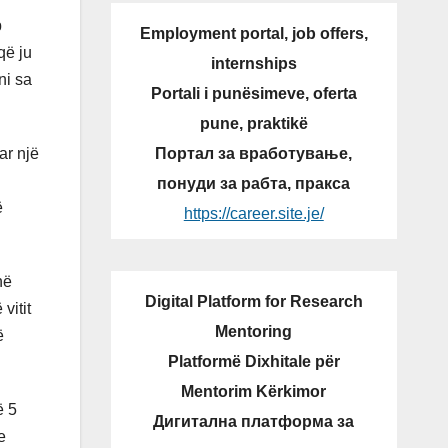
p
Employment portal, job offers,
që ju
internships
ni sa
Portali i punësimeve, oferta
pune, praktikë
Портал за вработување,
ar një
понуди за рабта, пракса
ë
https://career.site.je/
në
Digital Platform for Research
vitit
Mentoring
ë
Platformë Dixhitale për
Mentorim Kërkimor
ë 5
Дигитална платформа за
e