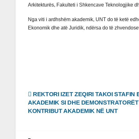
Arkitekturës, Fakulteti i Shkencave Teknologjike d
Nga viti i ardhshëm akademik, UNT do të ketë edhe
Ekonomik dhe atë Juridik, ndërsa do të zhvendoset 
Lëvizje
REKTORI IZET ZEQIRI TAKOI STAFIN
AKADEMIK SI DHE DEMONSTRATORËT 
te
KONTRIBUT AKADEMIK NË UNT
postimet