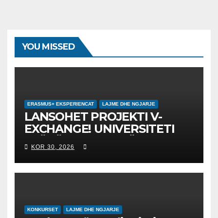
YOU MISSED
ERASMUS+ EKSPERIENCAT
LAJME DHE NGJARJE
LANSOHET PROJEKTI V-
EXCHANGE! UNIVERSITETI
“NËNË TEREZA” NË SHKUP
KOR 30, 2026
UDHËHEQ NISMËN
NDËRKOMBËTARE PËR
EDUKIMIN DIGJITAL DHE
QYTETARINË GLOBALE
KONKURSET
LAJME DHE NGJARJE