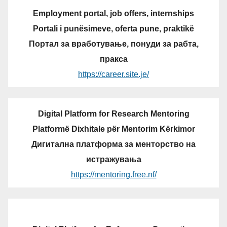
Employment portal, job offers, internships
Portali i punësimeve, oferta pune, praktikë
Портал за вработување, понуди за рабта,
пракса
https://career.site.je/
Digital Platform for Research Mentoring
Platformë Dixhitale për Mentorim Kërkimor
Дигитална платформа за менторство на
истражувања
https://mentoring.free.nf/