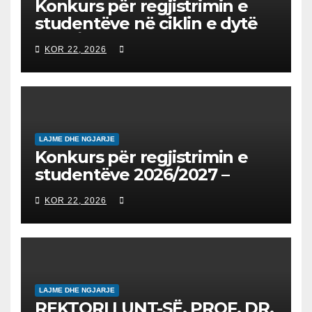
Konkurs për regjistrimin e
studentëve në ciklin e dytë
2026/2027 – Конкурс за
KOR 22, 2026
запишување на студенти
на втор циклус студии за
2026/2027
LAJME DHE NGJARJE
Konkurs për regjistrimin e
studentëve 2026/2027 –
Конкурс за запишување на
KOR 22, 2026
студенти за 2026/2027
LAJME DHE NGJARJE
REKTORI I UNT-SË, PROF. DR.