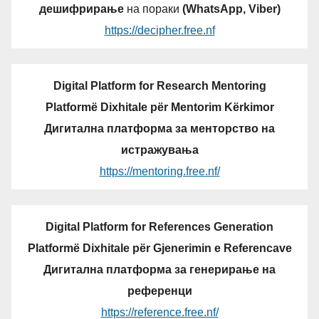
дешифрирање
на пораки
(WhatsApp, Viber)
https://decipher.free.nf
Digital Platform for Research Mentoring
Platformë Dixhitale për Mentorim Kërkimor
Дигитална платформа за менторство на
истражувања
https://mentoring.free.nf/
Digital Platform for References Generation
Platformë Dixhitale për Gjenerimin e Referencave
Дигитална платформа за генерирање на
референци
https://reference.free.nf/