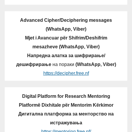
Advanced Cipher/Deciphering messages
(WhatsApp, Viber)
Mjet i Avancuar për Shifrim/Deshifrim
mesazheve (WhatsApp, Viber)
Напредна алатка за шифрирање/
дешифрирање
на пораки
(WhatsApp, Viber)
https://decipher.free.nf
Digital Platform for Research Mentoring
Platformë Dixhitale për Mentorim Kërkimor
Дигитална платформа за менторство на
истражувања
https://mentoring.free.nf/