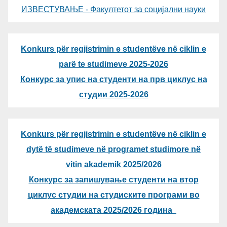
ИЗВЕСТУВАЊЕ - Факултетот за социјални науки
Konkurs për regjistrimin e studentëve në ciklin e
parë te studimeve 2025-2026
Конкурс за упис на студенти на прв циклус на
студии 2025-2026
Konkurs për regjistrimin e studentëve në ciklin e
dytë të studimeve në programet studimore në
vitin akademik 2025/2026
Конкурс за запишување студенти на втор
циклус студии на студиските програми во
академската 2025/2026 година