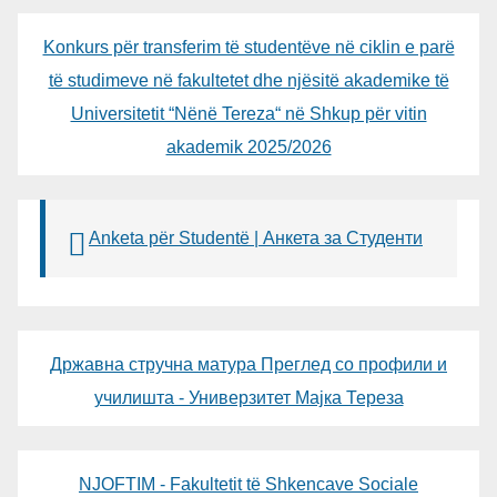
Konkurs për transferim të studentëve në ciklin e parë
të studimeve në fakultetet dhe njësitë akademike të
Universitetit “Nënë Tereza“ në Shkup për vitin
akademik 2025/2026
Anketa për Studentë | Анкета за Студенти
Државна стручна матура Преглед со профили и
училишта - Универзитет Мајка Тереза
NJOFTIM - Fakultetit të Shkencave Sociale