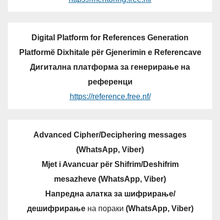
Digital Platform for References Generation
Platformë Dixhitale për Gjenerimin e Referencave
Дигитална платформа за генерирање на
референци
https://reference.free.nf/
Advanced Cipher/Deciphering messages
(WhatsApp, Viber)
Mjet i Avancuar për Shifrim/Deshifrim
mesazheve (WhatsApp, Viber)
Напредна алатка за шифрирање/
дешифрирање
на пораки
(WhatsApp, Viber)