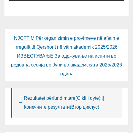
NJOFTIM Për organizimin e provimeve në afatin e
rregullt të Qershorit në vitin akademik 2025/2026
ИЗВЕСТУВАЊЕ За одржување на испити во
редовна сесија во Јуни во академската 2025/2026
година.
Rezultatet përfundimtare(Cikli i dytë) ||
Конечните резултати(Втор циклус)