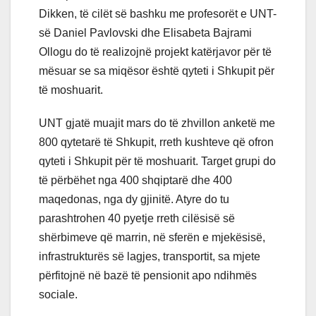
Dikken, të cilët së bashku me profesorët e UNT-
së Daniel Pavlovski dhe Elisabeta Bajrami
Ollogu do të realizojnë projekt katërjavor për të
mësuar se sa miqësor është qyteti i Shkupit për
të moshuarit.
UNT gjatë muajit mars do të zhvillon anketë me
800 qytetarë të Shkupit, rreth kushteve që ofron
qyteti i Shkupit për të moshuarit. Target grupi do
të përbëhet nga 400 shqiptarë dhe 400
maqedonas, nga dy gjinitë. Atyre do tu
parashtrohen 40 pyetje rreth cilësisë së
shërbimeve që marrin, në sferën e mjekësisë,
infrastrukturës së lagjes, transportit, sa mjete
përfitojnë në bazë të pensionit apo ndihmës
sociale.