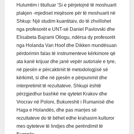
Hulumtim i titulluar ‘Si e përjetojnë të moshuarit
plakjen -mjediset miqësore për të moshuarit në
Shkup: Një studim kuantitaiv, do të zhvillohet
nga profesorët e UNT-së Daniel Pavlovski dhe
Elisabeta Bajrami Ollogu, ndërsa dy profesorët
nga Holanda Van Hoof dhe Dikken mundësuan
përdorimin falas të instrumenteve kërkimore që
ata kanë krijuar dhe janë vepër autoriale e tyre,
në pjesën e përcaktimit të metodologjisë së
kërkimit, si dhe në pjesën e përpunimit dhe
interpretimit të rezultateve. Shkupi është
përzgjedhur bashkë me qytetet Krakov dhe
Vrocrav në Poloni, Bukureshti i Rumanisë dhe
Haga e Holandës, dhe pas marrjes së
rezultateve do të bëhet edhe krahasim kulturor
mes qyteteve të lindjes dhe perëndimit të