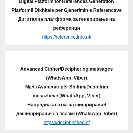
Digital Platform for References Generation
Platformë Dixhitale për Gjenerimin e Referencave
Дигитална платформа за генерирање на
референци
https://reference.free.nf/
Advanced Cipher/Deciphering messages
(WhatsApp, Viber)
Mjet i Avancuar për Shifrim/Deshifrim
mesazheve (WhatsApp, Viber)
Напредна алатка за шифрирање/
дешифрирање
на пораки
(WhatsApp, Viber)
https://decipher.free.nf