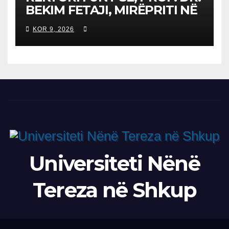
BEKIM FETAJI, MIRËPRITI NË
TAKIM ZYRTAR DREJTORIN E
KOR 9, 2026
SH.A MEPSO, DR. BURIM
LATIFIN
Universiteti Nënë
Tereza në Shkup