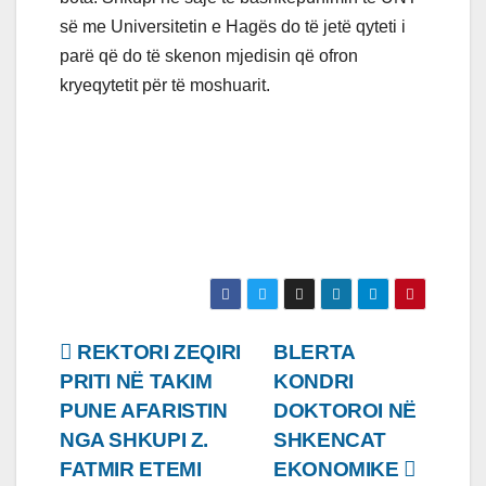
së me Universitetin e Hagës do të jetë qyteti i
parë që do të skenon mjedisin që ofron
kryeqytetit për të moshuarit.
Lëvizje
REKTORI ZEQIRI
BLERTA
PRITI NË TAKIM
KONDRI
te
PUNE AFARISTIN
DOKTOROI NË
postimet
NGA SHKUPI Z.
SHKENCAT
FATMIR ETEMI
EKONOMIKE