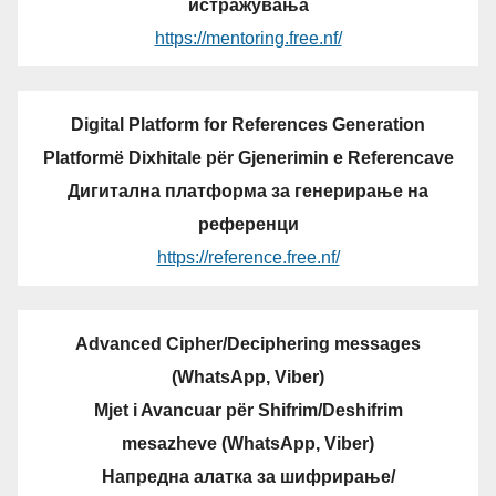
истражувања
https://mentoring.free.nf/
Digital Platform for References Generation
Platformë Dixhitale për Gjenerimin e Referencave
Дигитална платформа за генерирање на
референци
https://reference.free.nf/
Advanced Cipher/Deciphering messages
(WhatsApp, Viber)
Mjet i Avancuar për Shifrim/Deshifrim
mesazheve (WhatsApp, Viber)
Напредна алатка за шифрирање/