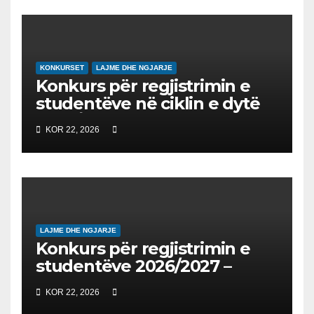
EDUKIMIN DIGJITAL DHE
QYTETARINË GLOBALE
KONKURSET
LAJME DHE NGJARJE
Konkurs për regjistrimin e
studentëve në ciklin e dytë
2026/2027 – Конкурс за
KOR 22, 2026
запишување на студенти
на втор циклус студии за
2026/2027
LAJME DHE NGJARJE
Konkurs për regjistrimin e
studentëve 2026/2027 –
Конкурс за запишување на
KOR 22, 2026
студенти за 2026/2027