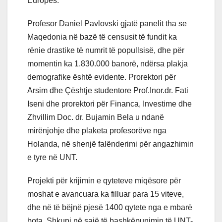
Europës.
Profesor Daniel Pavlovski gjatë panelit tha se
Maqedonia në bazë të censusit të fundit ka
rënie drastike të numrit të popullsisë, dhe për
momentin ka 1.830.000 banorë, ndërsa plakja
demografike është evidente. Prorektori për
Arsim dhe Çështje studentore Prof.Inor.dr. Fati
Iseni dhe prorektori për Financa, Investime dhe
Zhvillim Doc. dr. Bujamin Bela u ndanë
mirënjohje dhe plaketa profesorëve nga
Holanda, në shenjë falënderimi për angazhimin
e tyre në UNT.
Projekti për krijimin e qyteteve miqësore për
moshat e avancuara ka filluar para 15 viteve,
dhe në të bëjnë pjesë 1400 qytete nga e mbarë
bota. Shkupi në sajë të bashkëpunimin të UNT-