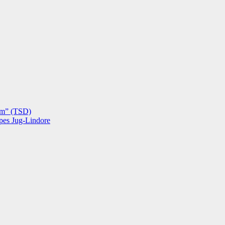
hëm” (TSD)
opes Jug-Lindore