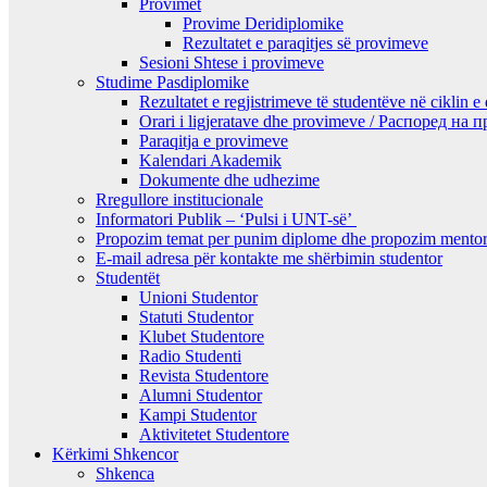
Provimet
Provime Deridiplomike
Rezultatet e paraqitjes së provimeve
Sesioni Shtese i provimeve
Studime Pasdiplomike
Rezultatet e regjistrimeve të studentëve në ciklin e
Orari i ligjeratave dhe provimeve / Распоред на
Paraqitja e provimeve
Kalendari Akademik
Dokumente dhe udhezime
Rregullore institucionale
Informatori Publik – ‘Pulsi i UNT-së’
Propozim temat per punim diplome dhe propozim mentor
E-mail adresa për kontakte me shërbimin studentor
Studentët
Unioni Studentor
Statuti Studentor
Klubet Studentore
Radio Studenti
Revista Studentore
Alumni Studentor
Kampi Studentor
Aktivitetet Studentore
Kërkimi Shkencor
Shkenca