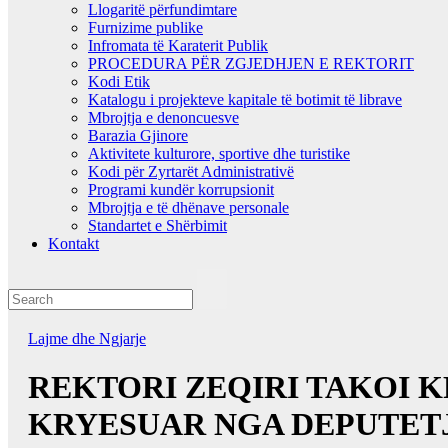
Llogaritë përfundimtare
Furnizime publike
Infromata të Karaterit Publik
PROCEDURA PËR ZGJEDHJEN E REKTORIT
Kodi Etik
Katalogu i projekteve kapitale të botimit të librave
Mbrojtja e denoncuesve
Barazia Gjinore
Aktivitete kulturore, sportive dhe turistike
Kodi për Zyrtarët Administrativë
Programi kundër korrupsionit
Mbrojtja e të dhënave personale
Standartet e Shërbimit
Kontakt
Lajme dhe Ngjarje
REKTORI ZEQIRI TAKOI K
KRYESUAR NGA DEPUTET