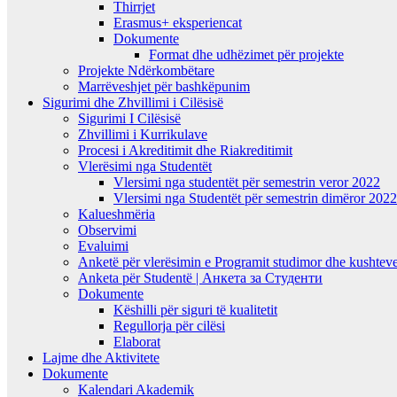
Thirrjet
Erasmus+ eksperiencat
Dokumente
Format dhe udhëzimet për projekte
Projekte Ndërkombëtare
Marrëveshjet për bashkëpunim
Sigurimi dhe Zhvillimi i Cilësisë
Sigurimi I Cilësisë
Zhvillimi i Kurrikulave
Procesi i Akreditimit dhe Riakreditimit
Vlerësimi nga Studentët
Vlersimi nga studentët për semestrin veror 2022
Vlersimi nga Studentët për semestrin dimëror 202
Kalueshmëria
Observimi
Evaluimi
Anketë për vlerësimin e Programit studimor dhe kushteve
Anketa për Studentë | Анкета за Студенти
Dokumente
Këshilli për siguri të kualitetit
Regullorja për cilësi
Elaborat
Lajme dhe Aktivitete
Dokumente
Kalendari Akademik