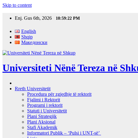
Skip to content
Enj. Gus 6th, 2026
10:59:23 PM
English
Shqip
Македонски
Universiteti Nënë Tereza në Sh
Rreth Universitetit
Procedura për zgjedhje të rektorit
Fjalimi i Rektorit
Programi i rektorit
Statuti i Universitetit
Plani Strategjik
Plani Aksional
Stafi Akademik
Informatori Publik – ‘Pulsi i UNT-së’