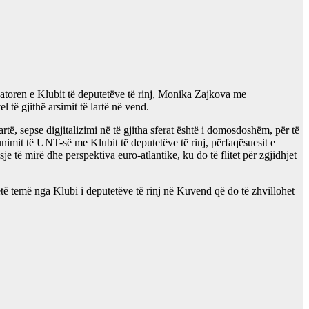
rdinatoren e Klubit të deputetëve të rinj, Monika Zajkova me
 të gjithë arsimit të lartë në vend.
rtë, sepse digjitalizimi në të gjitha sferat është i domosdoshëm, për të
unimit të UNT-së me Klubit të deputetëve të rinj, përfaqësuesit e
 të mirë dhe perspektiva euro-atlantike, ku do të flitet për zgjidhjet
 këtë temë nga Klubi i deputetëve të rinj në Kuvend që do të zhvillohet