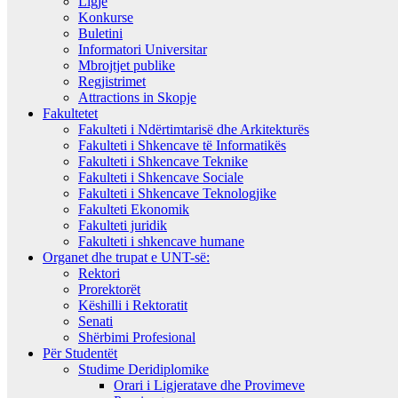
Ligje
Konkurse
Buletini
Informatori Universitar
Mbrojtjet publike
Regjistrimet
Attractions in Skopje
Fakultetet
Fakulteti i Ndërtimtarisë dhe Arkitekturës
Fakulteti i Shkencave të Informatikës
Fakulteti i Shkencave Teknike
Fakulteti i Shkencave Sociale
Fakulteti i Shkencave Teknologjike
Fakulteti Ekonomik
Fakulteti juridik
Fakulteti i shkencave humane
Organet dhe trupat e UNT-së:
Rektori
Prorektorët
Këshilli i Rektoratit
Senati
Shërbimi Profesional
Për Studentët
Studime Deridiplomike
Orari i Ligjeratave dhe Provimeve