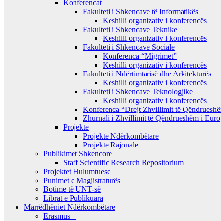
Konferencat
Fakulteti i Shkencave të Informatikës
Keshilli organizativ i konferencës
Fakulteti i Shkencave Teknike
Keshilli organizativ i konferencës
Fakulteti i Shkencave Sociale
Konferenca “Migrimet”
Keshilli organizativ i konferencës
Fakulteti i Ndërtimtarisë dhe Arkitekturës
Keshilli organizativ i konferencës
Fakulteti i Shkencave Teknologjike
Keshilli organizativ i konferencës
Konferenca “Drejt Zhvillimit të Qëndrues
Zhurnali i Zhvillimit të Qëndrueshëm i Eur
Projekte
Projekte Ndërkombëtare
Projekte Rajonale
Publikimet Shkencore
Staff Scientific Research Repositorium
Projektet Hulumtuese
Punimet e Magjistraturës
Botime të UNT-së
Librat e Publikuara
Marrëdhëniet Ndërkombëtare
Erasmus +