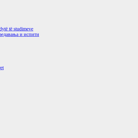
 dytë të studimeve
 предавањa и испити
et