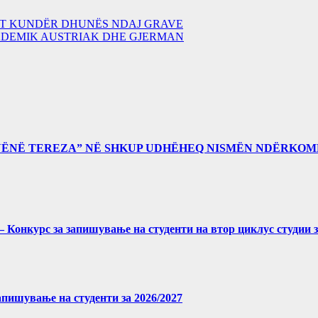
ZMIT KUNDËR DHUNËS NDAJ GRAVE
ADEMIK AUSTRIAK DHE GJERMAN
“NËNË TEREZA” NË SHKUP UDHËHEQ NISMËN NDËRKOM
027 – Конкурс за запишување на студенти на втор циклус студии 
 запишување на студенти за 2026/2027