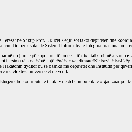
tit ‘Nënë Tereza’ në Shkup Prof. Dr. Izet Zeqiri sot takoi deputeten dhe koo
imit të përbashkët të Sistemit Informativ të Integruar nacional në nivel
në drejtim të përshpejtimit të procesit të dixhitalizimit në arsimin e la
imi i arsimit të lartë është i një rëndësie vendimtare!Në bazë të bashkëp
Hakatonin dyditor ku së bashku me deputetët dhe Institutin për qeverisje
rë më efektive universitetet në vend.
rfshirjen dhe kontributin e tij aktiv në debatin publik të organizuar për