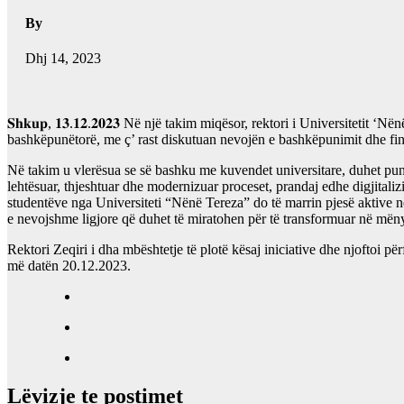
By
Dhj 14, 2023
𝐒𝐡𝐤𝐮𝐩, 𝟏𝟑.𝟏𝟐.𝟐𝟎𝟐𝟑 Në një takim miqësor, rektori i Universite
bashkëpunëtorë, me ç’ rast diskutuan nevojën e bashkëpunimit dhe financ
Në takim u vlerësua se së bashku me kuvendet universitare, duhet punuar 
lehtësuar, thjeshtuar dhe modernizuar proceset, prandaj edhe digjitaliz
studentëve nga Universiteti “Nënë Tereza” do të marrin pjesë aktive në 
e nevojshme ligjore që duhet të miratohen për të transformuar në mëny
Rektori Zeqiri i dha mbështetje të plotë kësaj iniciative dhe njoftoi pë
më datën 20.12.2023.
Lëvizje te postimet