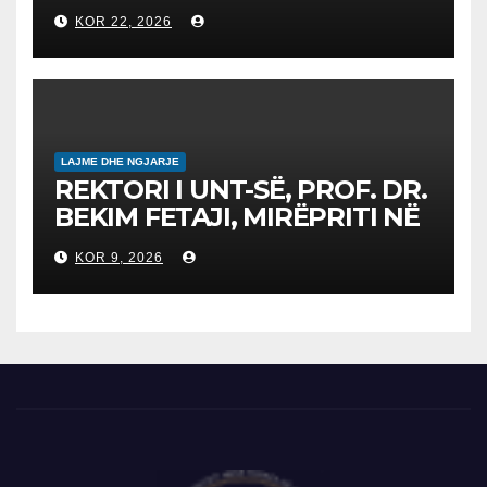
Конкурс за запишување на
KOR 22, 2026
студенти за 2026/2027
LAJME DHE NGJARJE
REKTORI I UNT-SË, PROF. DR.
BEKIM FETAJI, MIRËPRITI NË
TAKIM ZYRTAR DREJTORIN E
KOR 9, 2026
SH.A MEPSO, DR. BURIM
LATIFIN