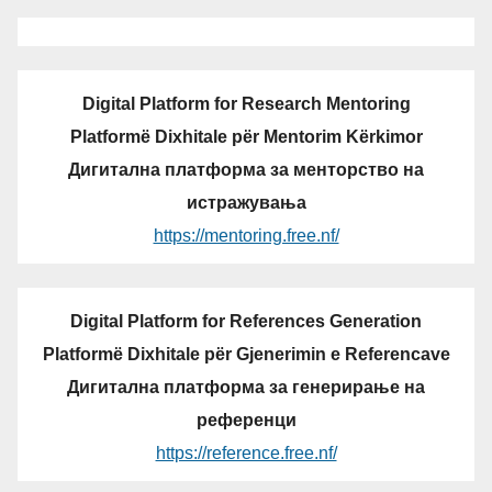
Digital Platform for Research Mentoring
Platformë Dixhitale për Mentorim Kërkimor
Дигитална платформа за менторство на
истражувања
https://mentoring.free.nf/
Digital Platform for References Generation
Platformë Dixhitale për Gjenerimin e Referencave
Дигитална платформа за генерирање на
референци
https://reference.free.nf/