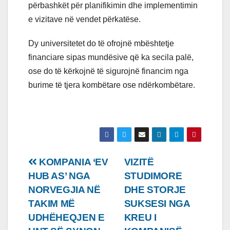
përbashkët për planifikimin dhe implementimin
e vizitave në vendet përkatëse.
Dy universitetet do të ofrojnë mbështetje
financiare sipas mundësive që ka secila palë,
ose do të kërkojnë të sigurojnë financim nga
burime të tjera kombëtare ose ndërkombëtare.
Lëvizje
KOMPANIA ‘EV
VIZITË
HUB AS’ NGA
STUDIMORE
te
NORVEGJIA NË
DHE STORJE
postimet
TAKIM MË
SUKSESI NGA
UDHËHEQJEN E
KREU I