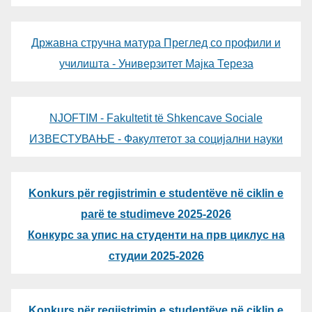
Државна стручна матура Преглед со профили и
училишта - Универзитет Мајка Тереза
NJOFTIM - Fakultetit të Shkencave Sociale
ИЗВЕСТУВАЊЕ - Факултетот за социјални науки
Konkurs për regjistrimin e studentëve në ciklin e
parë te studimeve 2025-2026
Конкурс за упис на студенти на прв циклус на
студии 2025-2026
Konkurs për regjistrimin e studentëve në ciklin e