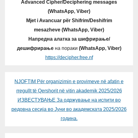
Advanced Cipher/Deciphering messages
(WhatsApp, Viber)
Mjet i Avancuar për Shifrim/Deshifrim
mesazheve (WhatsApp, Viber)
Напредна алатка за шифрирање/
дешифрирање
на пораки
(WhatsApp, Viber)
https://decipher.free.nf
NJOFTIM Për organizimin e provimeve në afatin e
rregullt të Qershorit në vitin akademik 2025/2026
ИЗВЕСТУВАЊЕ За одржување на испити во
редовна сесија во Јуни во академската 2025/2026
година.