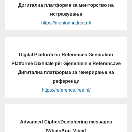
Дигитална платформа за менторство на
истражувања
https://mentoring.free.nf/
Digital Platform for References Generation
Platformë Dixhitale për Gjenerimin e Referencave
Дигитална платформа за генерирање на
референци
https://reference.free.nf/
Advanced Cipher/Deciphering messages
(WhatsApp, Viber)