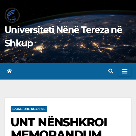
Skip
to
content
Universiteti Nënë Tereza në
Shkup
LAJME DHE NGJARJE
UNT NËNSHKROI
MEMORANDUM