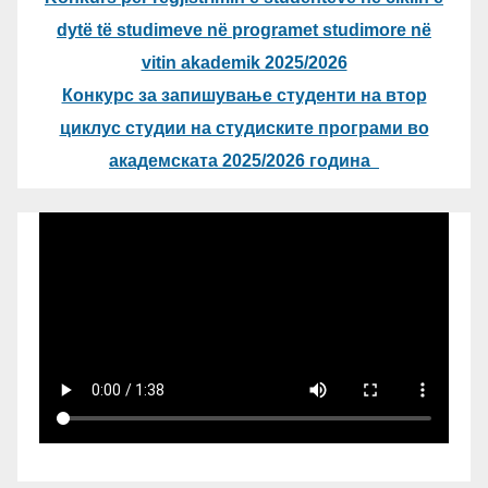
dytë të studimeve në programet studimore në
vitin akademik 2025/2026
Конкурс за запишување студенти на втор
циклус студии на студиските програми во
академската 2025/2026 година