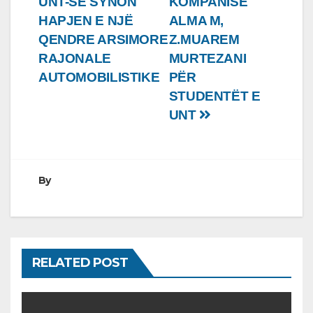
UNT-SË SYNON
KOMPANISË
HAPJEN E NJË
ALMA M,
QENDRE ARSIMORE
Z.MUAREM
RAJONALE
MURTEZANI
AUTOMOBILISTIKE
PËR
STUDENTËT E
UNT
By
RELATED POST