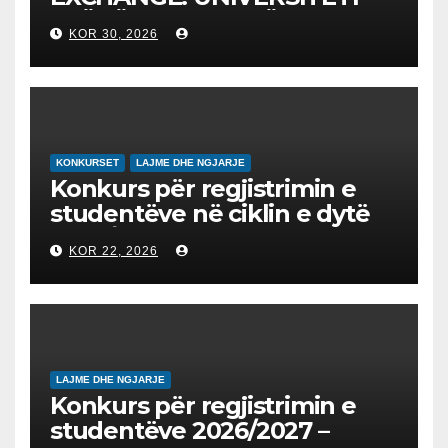
“NËNË TEREZA” NË SHKUP
KOR 30, 2026
UDHËHEQ NISMËN
NDËRKOMBËTARE PËR
EDUKIMIN DIGJITAL DHE
QYTETARINË GLOBALE
KONKURSET
LAJME DHE NGJARJE
Konkurs për regjistrimin e
studentëve në ciklin e dytë
2026/2027 – Конкурс за
KOR 22, 2026
запишување на студенти
на втор циклус студии за
2026/2027
LAJME DHE NGJARJE
Konkurs për regjistrimin e
studentëve 2026/2027 –