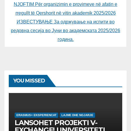
NJOFTIM Për organizimin e provimeve në afatin e
rregullt të Qershorit në vitin akademik 2025/2026
ИЗВЕСТУВАЊЕ За одржување на испити во
редовна сесија во Јуни во академската 2025/2026
година.
YOU MISSED
ERASMUS+ EKSPERIENCAT
LAJME DHE NGJARJE
LANSOHET PROJEKTI V-
EXCHANGE! UNIVERSITETI