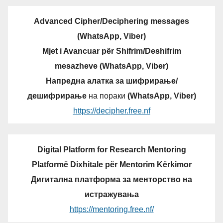
Advanced Cipher/Deciphering messages
(WhatsApp, Viber)
Mjet i Avancuar për Shifrim/Deshifrim
mesazheve (WhatsApp, Viber)
Напредна алатка за шифрирање/
дешифрирање
на пораки
(WhatsApp, Viber)
https://decipher.free.nf
Digital Platform for Research Mentoring
Platformë Dixhitale për Mentorim Kërkimor
Дигитална платформа за менторство на
истражувања
https://mentoring.free.nf/