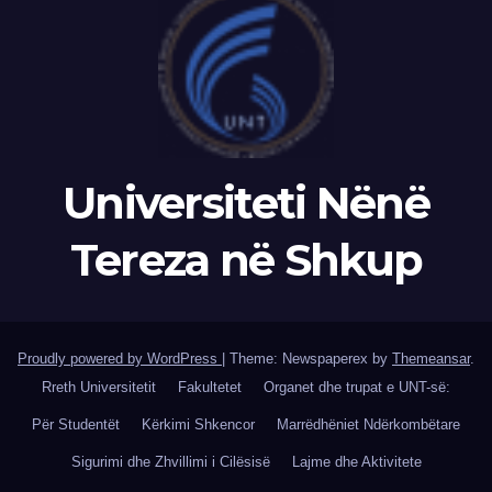
Universiteti Nënë
Tereza në Shkup
Proudly powered by WordPress
|
Theme: Newspaperex by
Themeansar
.
Rreth Universitetit
Fakultetet
Organet dhe trupat e UNT-së:
Për Studentët
Kërkimi Shkencor
Marrëdhëniet Ndërkombëtare
Sigurimi dhe Zhvillimi i Cilësisë
Lajme dhe Aktivitete