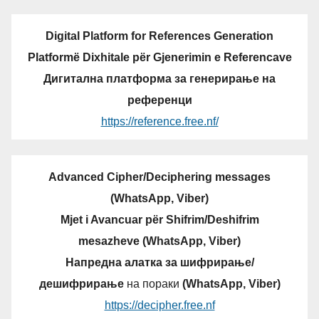
Digital Platform for References Generation
Platformë Dixhitale për Gjenerimin e Referencave
Дигитална платформа за генерирање на
референци
https://reference.free.nf/
Advanced Cipher/Deciphering messages
(WhatsApp, Viber)
Mjet i Avancuar për Shifrim/Deshifrim
mesazheve (WhatsApp, Viber)
Напредна алатка за шифрирање/
дешифрирање
на пораки
(WhatsApp, Viber)
https://decipher.free.nf