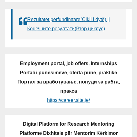
Rezultatet përfundimtare(Cikli i dytë) ||
Конечните резултати(Втор циклус)
Employment portal, job offers, internships
Portali i punësimeve, oferta pune, praktikë
Портал за вработување, понуди за рабта,
пракса
https://career.site.je/
Digital Platform for Research Mentoring
Platformë Dixhitale për Mentorim Kërkimor