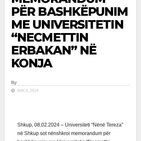
PËR BASHKËPUNIM
ME UNIVERSITETIN
“NECMETTIN
ERBAKAN” NË
KONJA
By
SHK 8, 2024
Shkup, 08.02.2024 – Universiteti “Nënë Tereza”
në Shkup sot nënshkroi memorandum për