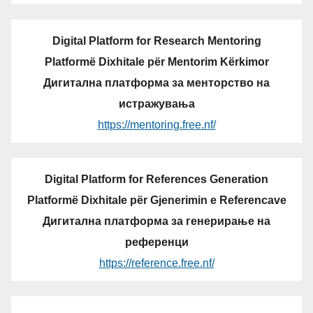
Digital Platform for Research Mentoring
Platformë Dixhitale për Mentorim Kërkimor
Дигитална платформа за менторство на
истражувања
https://mentoring.free.nf/
Digital Platform for References Generation
Platformë Dixhitale për Gjenerimin e Referencave
Дигитална платформа за генерирање на
референци
https://reference.free.nf/