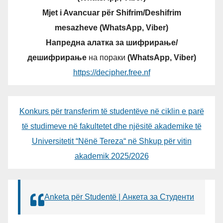
Mjet i Avancuar për Shifrim/Deshifrim
mesazheve (WhatsApp, Viber)
Напредна алатка за шифрирање/
дешифрирање
на пораки
(WhatsApp, Viber)
https://decipher.free.nf
Konkurs për transferim të studentëve në ciklin e parë
të studimeve në fakultetet dhe njësitë akademike të
Universitetit “Nënë Tereza“ në Shkup për vitin
akademik 2025/2026
Anketa për Studentë | Анкета за Студенти