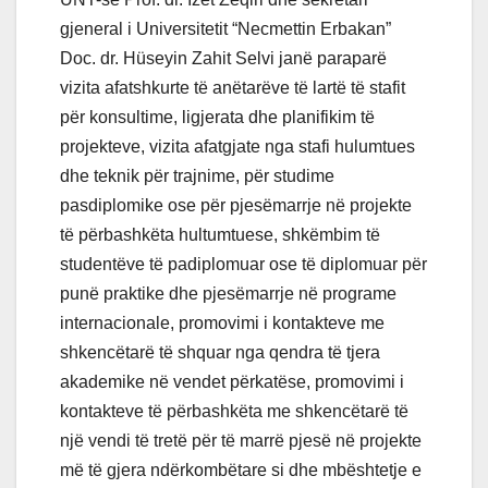
gjeneral i Universitetit “Necmettin Erbakan”
Doc. dr. Hüseyin Zahit Selvi janë paraparë
vizita afatshkurte të anëtarëve të lartë të stafit
për konsultime, ligjerata dhe planifikim të
projekteve, vizita afatgjate nga stafi hulumtues
dhe teknik për trajnime, për studime
pasdiplomike ose për pjesëmarrje në projekte
të përbashkëta hultumtuese, shkëmbim të
studentëve të padiplomuar ose të diplomuar për
punë praktike dhe pjesëmarrje në programe
internacionale, promovimi i kontakteve me
shkencëtarë të shquar nga qendra të tjera
akademike në vendet përkatëse, promovimi i
kontakteve të përbashkëta me shkencëtarë të
një vendi të tretë për të marrë pjesë në projekte
më të gjera ndërkombëtare si dhe mbështetje e