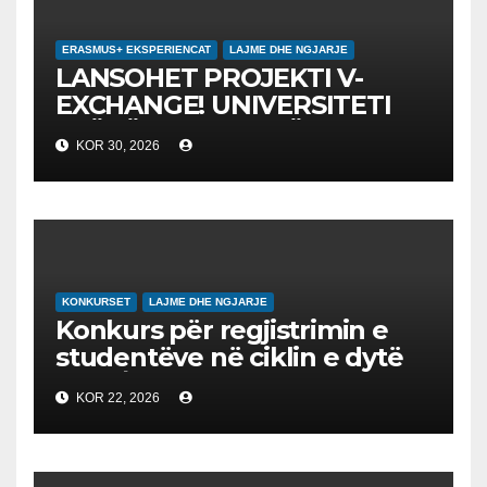
ERASMUS+ EKSPERIENCAT
LAJME DHE NGJARJE
LANSOHET PROJEKTI V-
EXCHANGE! UNIVERSITETI
“NËNË TEREZA” NË SHKUP
KOR 30, 2026
UDHËHEQ NISMËN
NDËRKOMBËTARE PËR
EDUKIMIN DIGJITAL DHE
QYTETARINË GLOBALE
KONKURSET
LAJME DHE NGJARJE
Konkurs për regjistrimin e
studentëve në ciklin e dytë
2026/2027 – Конкурс за
KOR 22, 2026
запишување на студенти
на втор циклус студии за
2026/2027