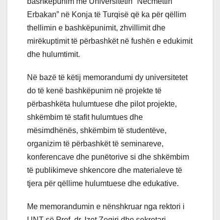
bashkëpunim me Universitetin “Necmettin
Erbakan” në Konja të Turqisë që ka për qëllim
thellimin e bashkëpunimit, zhvillimit dhe
mirëkuptimit të përbashkët në fushën e edukimit
dhe hulumtimit.
Në bazë të këtij memorandumi dy universitetet
do të kenë bashkëpunim në projekte të
përbashkëta hulumtuese dhe pilot projekte,
shkëmbim të stafit hulumtues dhe
mësimdhënës, shkëmbim të studentëve,
organizim të përbashkët të seminareve,
konferencave dhe punëtorive si dhe shkëmbim
të publikimeve shkencore dhe materialeve të
tjera për qëllime hulumtuese dhe edukative.
Me memorandumin e nënshkruar nga rektori i
UNT-së Prof. dr. Izet Zeqiri dhe sekretari