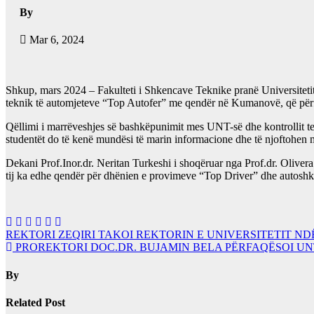
By
Mar 6, 2024
Shkup, mars 2024 – Fakulteti i Shkencave Teknike pranë Universiteti
teknik të automjeteve “Top Autofer” me qendër në Kumanovë, që përf
Qëllimi i marrëveshjes së bashkëpunimit mes UNT-së dhe kontrollit tekn
studentët do të kenë mundësi të marin informacione dhe të njoftohen m
Dekani Prof.Inor.dr. Neritan Turkeshi i shoqëruar nga Prof.dr. Olivera
tij ka edhe qendër për dhënien e provimeve “Top Driver” dhe autoshko
Lëvizje
REKTORI ZEQIRI TAKOI REKTORIN E UNIVERSITETIT N
PROREKTORI DOC.DR. BUJAMIN BELA PËRFAQËSOI U
te
postimet
By
Related Post