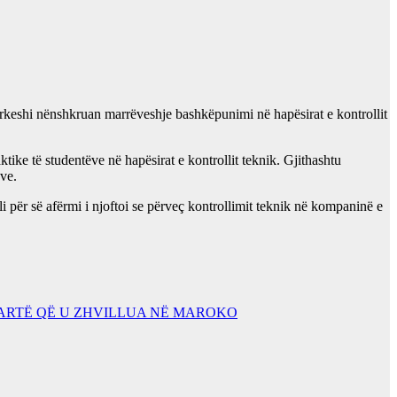
rkeshi nënshkruan marrëveshje bashkëpunimi në hapësirat e kontrollit
ike të studentëve në hapësirat e kontrollit teknik. Gjithashtu
eve.
i për së afërmi i njoftoi se përveç kontrollimit teknik në kompaninë e
ARTË QË U ZHVILLUA NË MAROKO