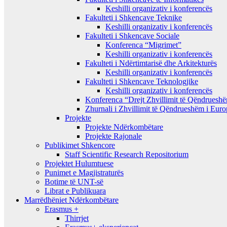
Keshilli organizativ i konferencës
Fakulteti i Shkencave Teknike
Keshilli organizativ i konferencës
Fakulteti i Shkencave Sociale
Konferenca “Migrimet”
Keshilli organizativ i konferencës
Fakulteti i Ndërtimtarisë dhe Arkitekturës
Keshilli organizativ i konferencës
Fakulteti i Shkencave Teknologjike
Keshilli organizativ i konferencës
Konferenca “Drejt Zhvillimit të Qëndrues
Zhurnali i Zhvillimit të Qëndrueshëm i Eur
Projekte
Projekte Ndërkombëtare
Projekte Rajonale
Publikimet Shkencore
Staff Scientific Research Repositorium
Projektet Hulumtuese
Punimet e Magjistraturës
Botime të UNT-së
Librat e Publikuara
Marrëdhëniet Ndërkombëtare
Erasmus +
Thirrjet