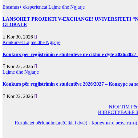
Erasmus+ eksperiencat
Lajme dhe Ngjarje
LANSOHET PROJEKTI V-EXCHANGE! UNIVERSITETI 
GLOBALE
Kor 30, 2026
Konkurset
Lajme dhe Ngjarje
Konkurs për regjistrimin e studentëve në ciklin e dytë 2026/2
Kor 22, 2026
Lajme dhe Ngjarje
Konkurs për regjistrimin e studentëve 2026/2027 – Конкурс за
Kor 22, 2026
NJOFTIM Për or
ИЗВЕСТУВАЊЕ За од
Rezultatet përfundimtare(Cikli i dytë) || Конечните резултат