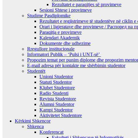
Rezultatet e paraqitjes së provimeve
Sesioni Shtese i provimeve
Studime Pasdiplomike
Rezultatet e regjistrimeve të studentëve në ciklin e
Orari i ligjeratave dhe provimeve / Распоред на
Paraqitja e provimeve
Kalendari Akademik
Dokumente dhe udhezime
Rregullore institucionale
Informatori Publik – ‘Pulsi i UNT-së’
Propozim temat per punim diplome dhe propozim mentor
E-mail adresa për kontakte me shërbimin studentor
Studentët
Unioni Studentor
Statuti Studentor
Klubet Studentore
Radio Studenti
Revista Studentore
Alumni Studentor
Kampi Studentor
Aktivitetet Studentore
Kërkimi Shkencor
Shkenca
Konferencat
Fakulteti i Shkencave të Informatikës