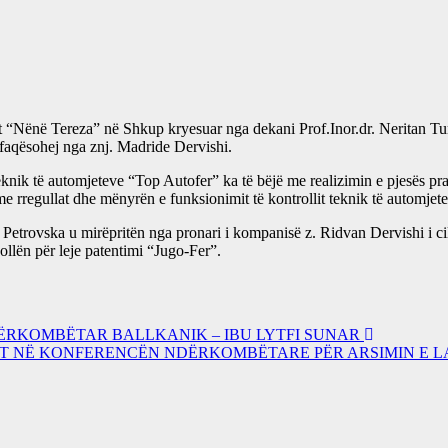
t “Nënë Tereza” në Shkup kryesuar nga dekani Prof.Inor.dr. Neritan Tu
aqësohej nga znj. Madride Dervishi.
ik të automjeteve “Top Autofer” ka të bëjë me realizimin e pjesës prakt
e rregullat dhe mënyrën e funksionimit të kontrollit teknik të automjet
 Petrovska u mirëpritën nga pronari i kompanisë z. Ridvan Dervishi i cil
llën për leje patentimi “Jugo-Fer”.
DËRKOMBËTAR BALLKANIK – IBU LYTFI SUNAR
NT NË KONFERENCËN NDËRKOMBËTARE PËR ARSIMIN E L