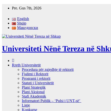
Skip
Pre. Gus 7th, 2026
to
content
English
Shqip
Македонски
Universiteti Nënë Tereza në Sh
Rreth Universitetit
Procedura për zgjedhje të rektorit
Fjalimi i Rektorit
Programi i rektorit
Statuti i Universitetit
Plani Strategjik
Plani Aksional
Stafi Akademik
Informatori Publik – ‘Pulsi i UNT-së’
Ligje
Konkurse