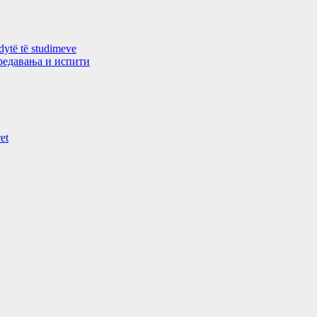
 dytë të studimeve
 предавањa и испити
et