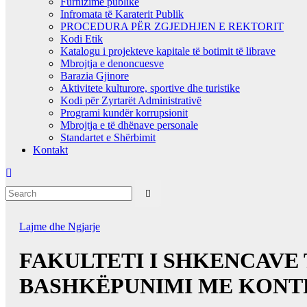
Furnizime publike
Infromata të Karaterit Publik
PROCEDURA PËR ZGJEDHJEN E REKTORIT
Kodi Etik
Katalogu i projekteve kapitale të botimit të librave
Mbrojtja e denoncuesve
Barazia Gjinore
Aktivitete kulturore, sportive dhe turistike
Kodi për Zyrtarët Administrativë
Programi kundër korrupsionit
Mbrojtja e të dhënave personale
Standartet e Shërbimit
Kontakt
Lajme dhe Ngjarje
FAKULTETI I SHKENCAVE
BASHKËPUNIMI ME KONT