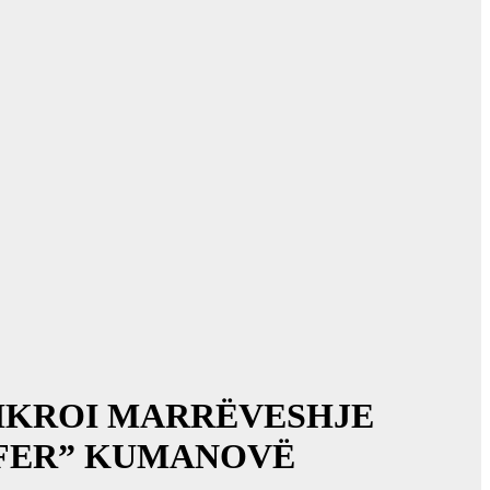
SHKROI MARRËVESHJE
OFER” KUMANOVË