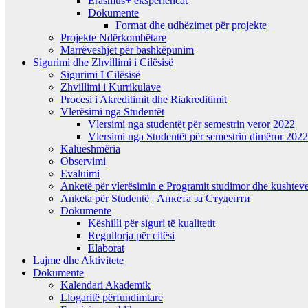
Erasmus+ eksperiencat
Dokumente
Format dhe udhëzimet për projekte
Projekte Ndërkombëtare
Marrëveshjet për bashkëpunim
Sigurimi dhe Zhvillimi i Cilësisë
Sigurimi I Cilësisë
Zhvillimi i Kurrikulave
Procesi i Akreditimit dhe Riakreditimit
Vlerësimi nga Studentët
Vlersimi nga studentët për semestrin veror 2022
Vlersimi nga Studentët për semestrin dimëror 202
Kalueshmëria
Observimi
Evaluimi
Anketë për vlerësimin e Programit studimor dhe kushteve
Anketa për Studentë | Анкета за Студенти
Dokumente
Këshilli për siguri të kualitetit
Regullorja për cilësi
Elaborat
Lajme dhe Aktivitete
Dokumente
Kalendari Akademik
Llogaritë përfundimtare