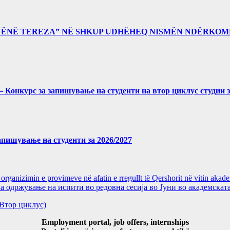
“NËNË TEREZA” NË SHKUP UDHËHEQ NISMËN NDËRKOM
027 – Конкурс за запишување на студенти на втор циклус студии 
 запишување на студенти за 2026/2027
ganizimin e provimeve në afatin e rregullt të Qershorit në vitin aka
ржување на испити во редовна сесија во Јуни во академската
и(Втор циклус)
Employment portal, job offers, internships