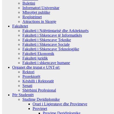
Buletini
Informatori Universitar
Mbrojtjet publike
Regjistrimet
Attractions in Skopje
Fakultetet
Fakulteti i Ndërtimtarisë dhe Arkitekturës
Fakulteti i Shkencave të Informatikës
Fakulteti i Shkencave Teknike
Fakulteti i Shkencave Sociale
Fakulteti i Shkencave Teknologjike
Fakulteti Ekonomik
Fakulteti juridik
Fakulteti i shkencave humane
Organet dhe trupat e UNT-së:
Rektori
Prorektorët
Këshilli i Rektoratit
Senati
Shërbimi Profesional
Për Studentët
Studime Deridiplomike
Orari i Ligjeratave dhe Provimeve
Provimet
Provime Deridiplomike