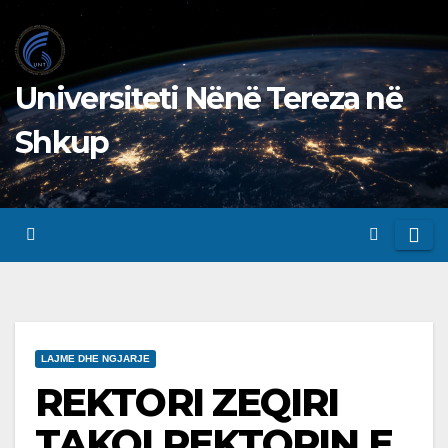
Skip
to
content
Universiteti Nënë Tereza në
Shkup
LAJME DHE NGJARJE
REKTORI ZEQIRI
TAKOI REKTORIN E