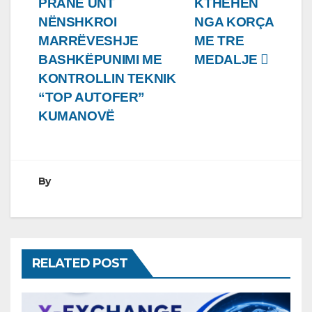
PRANË UNT
KTHEHEN
postimet
NËNSHKROI
NGA KORÇA
MARRËVESHJE
ME TRE
BASHKËPUNIMI ME
MEDALJE
KONTROLLIN TEKNIK
“TOP AUTOFER”
KUMANOVË
By
RELATED POST