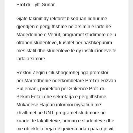
Prof.dr. Lytfi Sunar.
Gjatë takimit dy rektorët biseduan lidhur me
gjendjen e përgjithshme në arsimin e lartë në
Maqedoninë e Veriut, programet studimore që u
ofrohen studentëve, kushtet për bashkëpunim
mes stafit dhe studentëve të dy institucioneve të
larta arsimore.
Rektori Zeqiri i cili shoqërohej nga prorektori
për Marrëdhënie ndërkombëtare Prof.dr. Rizvan
Suljemani, prorektori për Shkencë Prof. dr.
Bekim Fetaji dhe sekretarja e përgjithshme
Mukadese Hajdari informoi mysafirin me
zhvillimet në UNT, programet studimore në
kuadër të fakulteteve, numrin e studentëve dhe
me objektet e reja që qeveria ndau para një viti