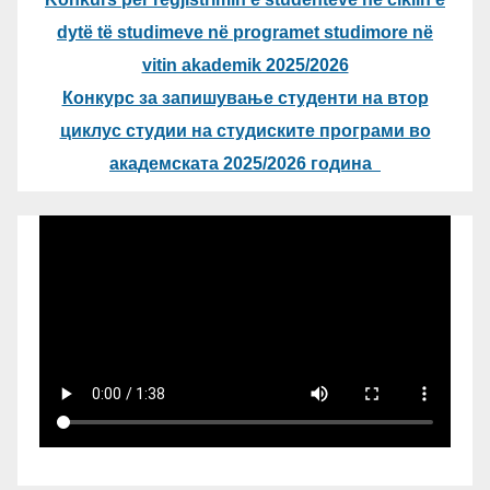
dytë të studimeve në programet studimore në
vitin akademik 2025/2026
Конкурс за запишување студенти на втор
циклус студии на студиските програми во
академската 2025/2026 година