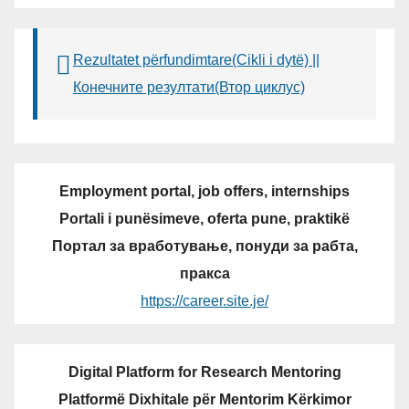
Rezultatet përfundimtare(Cikli i dytë) ||
Конечните резултати(Втор циклус)
Employment portal, job offers, internships
Portali i punësimeve, oferta pune, praktikë
Портал за вработување, понуди за рабта,
пракса
https://career.site.je/
Digital Platform for Research Mentoring
Platformë Dixhitale për Mentorim Kërkimor