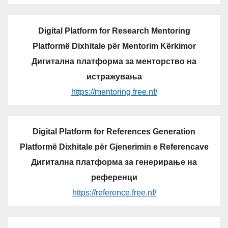
Digital Platform for Research Mentoring
Platformë Dixhitale për Mentorim Kërkimor
Дигитална платформа за менторство на
истражувања
https://mentoring.free.nf/
Digital Platform for References Generation
Platformë Dixhitale për Gjenerimin e Referencave
Дигитална платформа за генерирање на
референци
https://reference.free.nf/