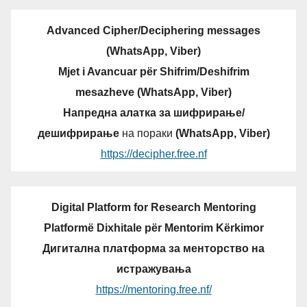
Advanced Cipher/Deciphering messages
(WhatsApp, Viber)
Mjet i Avancuar për Shifrim/Deshifrim
mesazheve (WhatsApp, Viber)
Напредна алатка за шифрирање/
дешифрирање
на пораки
(WhatsApp, Viber)
https://decipher.free.nf
Digital Platform for Research Mentoring
Platformë Dixhitale për Mentorim Kërkimor
Дигитална платформа за менторство на
истражувања
https://mentoring.free.nf/