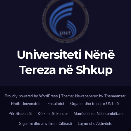
Universiteti Nënë
Tereza në Shkup
Proudly powered by WordPress
|
Theme: Newspaperex by
Themeansar
.
Rreth Universitetit
Fakultetet
Organet dhe trupat e UNT-së:
Për Studentët
Kërkimi Shkencor
Marrëdhëniet Ndërkombëtare
Sigurimi dhe Zhvillimi i Cilësisë
Lajme dhe Aktivitete