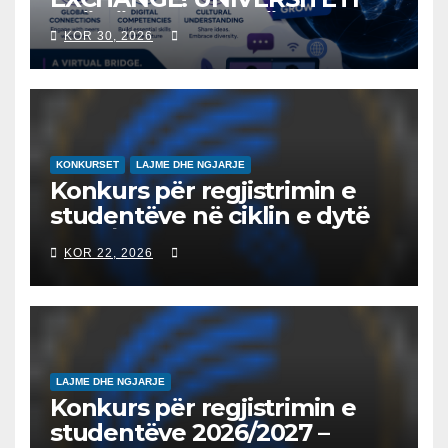
“NËNË TEREZA” NË SHKUP
KOR 30, 2026
UDHËHEQ NISMËN
NDËRKOMBËTARE PËR
EDUKIMIN DIGJITAL DHE
QYTETARINË GLOBALE
KONKURSET
LAJME DHE NGJARJE
Konkurs për regjistrimin e
studentëve në ciklin e dytë
2026/2027 – Конкурс за
KOR 22, 2026
запишување на студенти
на втор циклус студии за
2026/2027
LAJME DHE NGJARJE
Konkurs për regjistrimin e
studentëve 2026/2027 –