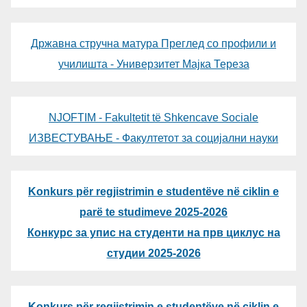
Државна стручна матура Преглед со профили и
училишта - Универзитет Мајка Тереза
NJOFTIM - Fakultetit të Shkencave Sociale
ИЗВЕСТУВАЊЕ - Факултетот за социјални науки
Konkurs për regjistrimin e studentëve në ciklin e
parë te studimeve 2025-2026
Конкурс за упис на студенти на прв циклус на
студии 2025-2026
Konkurs për regjistrimin e studentëve në ciklin e