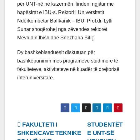
për UNT-në në kazermën Ilinden, ngjitur me
hapësirat e IBU-s. Rektori i Universitetit
Ndërkombetar Ballkanik – IBU, Prof.dr. Lytfi
Sunar shoqërohej nga zëvendës rektorët
Mevludin Ibish dhe Snezhana Biliç.
Dy bashkëbiseduesit diskutuan për
bashkëpunimin mes programeve studimore të
fakulteteve, aktiviteteve në kuadër të drejtorisë
interuniversitare.
Lëvizje
FAKULTETI I
STUDENTËT
SHKENCAVE TEKNIKE
E UNT-SË
te