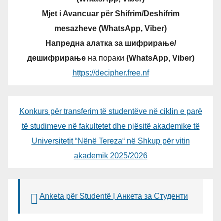
Mjet i Avancuar për Shifrim/Deshifrim
mesazheve (WhatsApp, Viber)
Напредна алатка за шифрирање/
дешифрирање
на пораки
(WhatsApp, Viber)
https://decipher.free.nf
Konkurs për transferim të studentëve në ciklin e parë
të studimeve në fakultetet dhe njësitë akademike të
Universitetit “Nënë Tereza“ në Shkup për vitin
akademik 2025/2026
Anketa për Studentë | Анкета за Студенти