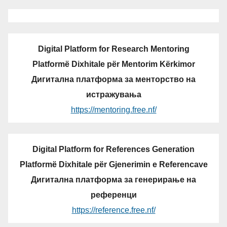
Digital Platform for Research Mentoring
Platformë Dixhitale për Mentorim Kërkimor
Дигитална платформа за менторство на
истражувања
https://mentoring.free.nf/
Digital Platform for References Generation
Platformë Dixhitale për Gjenerimin e Referencave
Дигитална платформа за генерирање на
референци
https://reference.free.nf/