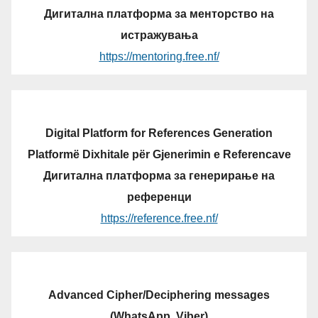
Дигитална платформа за менторство на
истражувања
https://mentoring.free.nf/
Digital Platform for References Generation
Platformë Dixhitale për Gjenerimin e Referencave
Дигитална платформа за генерирање на
референци
https://reference.free.nf/
Advanced Cipher/Deciphering messages
(WhatsApp, Viber)