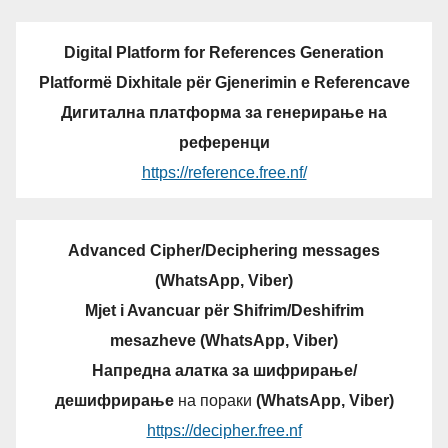
Digital Platform for References Generation
Platformë Dixhitale për Gjenerimin e Referencave
Дигитална платформа за генерирање на
референци
https://reference.free.nf/
Advanced Cipher/Deciphering messages
(WhatsApp, Viber)
Mjet i Avancuar për Shifrim/Deshifrim
mesazheve (WhatsApp, Viber)
Напредна алатка за шифрирање/
дешифрирање
на пораки
(WhatsApp, Viber)
https://decipher.free.nf