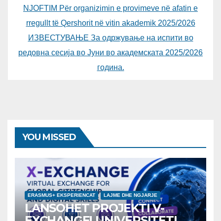
NJOFTIM Për organizimin e provimeve në afatin e
rregullt të Qershorit në vitin akademik 2025/2026
ИЗВЕСТУВАЊЕ За одржување на испити во
редовна сесија во Јуни во академската 2025/2026
година.
YOU MISSED
ERASMUS+ EKSPERIENCAT
LAJME DHE NGJARJE
LANSOHET PROJEKTI V-
EXCHANGE! UNIVERSITETI