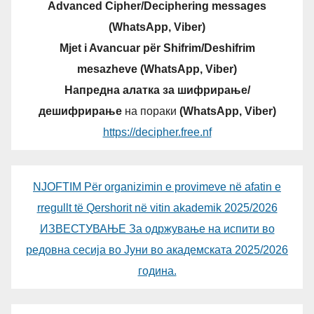
Advanced Cipher/Deciphering messages
(WhatsApp, Viber)
Mjet i Avancuar për Shifrim/Deshifrim
mesazheve (WhatsApp, Viber)
Напредна алатка за шифрирање/
дешифрирање
на пораки
(WhatsApp, Viber)
https://decipher.free.nf
NJOFTIM Për organizimin e provimeve në afatin e
rregullt të Qershorit në vitin akademik 2025/2026
ИЗВЕСТУВАЊЕ За одржување на испити во
редовна сесија во Јуни во академската 2025/2026
година.