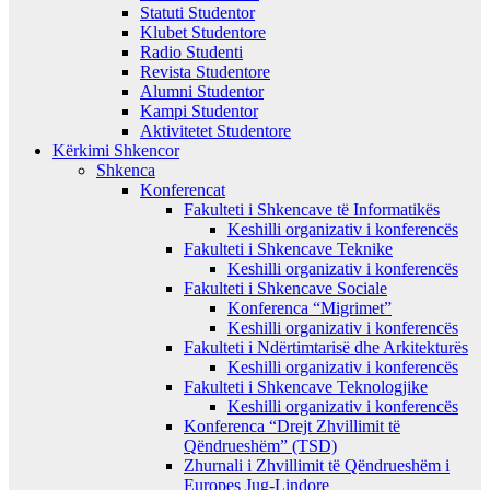
Statuti Studentor
Klubet Studentore
Radio Studenti
Revista Studentore
Alumni Studentor
Kampi Studentor
Aktivitetet Studentore
Kërkimi Shkencor
Shkenca
Konferencat
Fakulteti i Shkencave të Informatikës
Keshilli organizativ i konferencës
Fakulteti i Shkencave Teknike
Keshilli organizativ i konferencës
Fakulteti i Shkencave Sociale
Konferenca “Migrimet”
Keshilli organizativ i konferencës
Fakulteti i Ndërtimtarisë dhe Arkitekturës
Keshilli organizativ i konferencës
Fakulteti i Shkencave Teknologjike
Keshilli organizativ i konferencës
Konferenca “Drejt Zhvillimit të
Qëndrueshëm” (TSD)
Zhurnali i Zhvillimit të Qëndrueshëm i
Europes Jug-Lindore