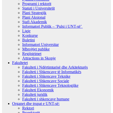
Programi i rektorit
Statuti i Universitetit
Plani Strategjik
Plani Aksional
Stafi Akademik
Informatori Publik – ‘Pulsi i UNT-së’
Ligje
Konkurse
Buletini
Informatori Universitar
Mbrojtjet publike
Regjistrimet
Attractions in Skopje
Fakultetet
Fakulteti i Ndërtimtarisë dhe Arkitekturës
Fakulteti i Shkencave të Informatikës
Fakulteti i Shkencave Teknike
Fakulteti i Shkencave Sociale
Fakulteti i Shkencave Teknologjike
Fakulteti Ekonomik
Fakulteti juridik
Fakulteti i shkencave humane
Organet dhe trupat e UNT-së:
Rektori
Prorektorët