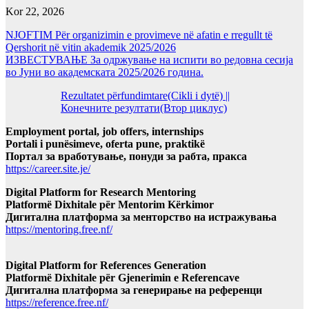
Kor 22, 2026
NJOFTIM Për organizimin e provimeve në afatin e rregullt të
Qershorit në vitin akademik 2025/2026
ИЗВЕСТУВАЊЕ За одржување на испити во редовна сесија
во Јуни во академската 2025/2026 година.
Rezultatet përfundimtare(Cikli i dytë) ||
Конечните резултати(Втор циклус)
Employment portal, job offers, internships
Portali i punësimeve, oferta pune, praktikë
Портал за вработување, понуди за рабта, пракса
https://career.site.je/
Digital Platform for Research Mentoring
Platformë Dixhitale për Mentorim Kërkimor
Дигитална платформа за менторство на истражувања
https://mentoring.free.nf/
Digital Platform for References Generation
Platformë Dixhitale për Gjenerimin e Referencave
Дигитална платформа за генерирање на референци
https://reference.free.nf/