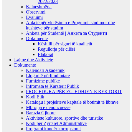
2022/2023
Kalueshmëria
Observimi
Evaluimi
Anketë për vlerësimin e Programit studimor dhe
kushteve për studim
Anketa për Studentë | Анкета за Студенти
Dokumente
Këshilli për siguri të kualitetit
Regullorja për cilësi
Elaborat
Lajme dhe Aktivitete
Dokumente
Kalendari Akademik
Llogaritë përfundimtare
Furnizime publike
Infromata të Karaterit Publik
PROCEDURA PËR ZGJEDHJEN E REKTORIT
Kodi Etik
Katalogu i projekteve kapitale të botimit të librave
Mbrojtja e denoncuesve
Barazia Gjinore
Aktivitete kulturore, sportive dhe turistike
Kodi për Zyrtarët Administrativë
Programi kundër korrupsionit