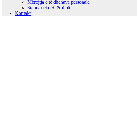
Mbrojtja e të dhënave personale
Standartet e Shërbimit
Kontakt