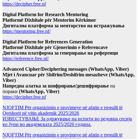
https://decipher.free.nf
Digital Platform for Research Mentoring
Platformë Dixhitale për Mentorim Kërkimor
Дигитална платформа за менторство на истражувања
https://mentoring.free.nf/
Digital Platform for References Generation
Platformë Dixhitale për Gjenerimin e Referencave
Дигитална платформа за генерирање на референци
https://reference.free.nf/
Advanced Cipher/Deciphering messages (WhatsApp, Viber)
Mjet i Avancuar për Shifrim/Deshifrim mesazheve (WhatsApp,
Viber)
Напредна алатка за шифрирање/дешифрирање
на
пораки
(WhatsApp, Viber)
https://decipher.free.nf
NJOFTIM Për organizimin e provimeve në afatin e rregullt të
Qershorit në vitin akademik 2025/2026
ИЗВЕСТУВАЊЕ За одржување на испити во редовна сесија
во Јуни во академската 2025/2026 година.
NJOFTIM Për organizimin e provimeve në afatin e rregullt të