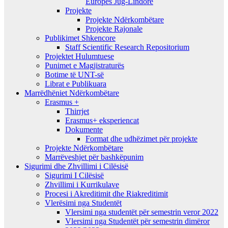
Europes Jug-Lindore
Projekte
Projekte Ndërkombëtare
Projekte Rajonale
Publikimet Shkencore
Staff Scientific Research Repositorium
Projektet Hulumtuese
Punimet e Magjistraturës
Botime të UNT-së
Librat e Publikuara
Marrëdhëniet Ndërkombëtare
Erasmus +
Thirrjet
Erasmus+ eksperiencat
Dokumente
Format dhe udhëzimet për projekte
Projekte Ndërkombëtare
Marrëveshjet për bashkëpunim
Sigurimi dhe Zhvillimi i Cilësisë
Sigurimi I Cilësisë
Zhvillimi i Kurrikulave
Procesi i Akreditimit dhe Riakreditimit
Vlerësimi nga Studentët
Vlersimi nga studentët për semestrin veror 2022
Vlersimi nga Studentët për semestrin dimëror