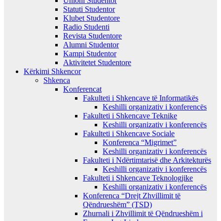
Unioni Studentor
Statuti Studentor
Klubet Studentore
Radio Studenti
Revista Studentore
Alumni Studentor
Kampi Studentor
Aktivitetet Studentore
Kërkimi Shkencor
Shkenca
Konferencat
Fakulteti i Shkencave të Informatikës
Keshilli organizativ i konferencës
Fakulteti i Shkencave Teknike
Keshilli organizativ i konferencës
Fakulteti i Shkencave Sociale
Konferenca “Migrimet”
Keshilli organizativ i konferencës
Fakulteti i Ndërtimtarisë dhe Arkitekturës
Keshilli organizativ i konferencës
Fakulteti i Shkencave Teknologjike
Keshilli organizativ i konferencës
Konferenca “Drejt Zhvillimit të
Qëndrueshëm” (TSD)
Zhurnali i Zhvillimit të Qëndrueshëm i