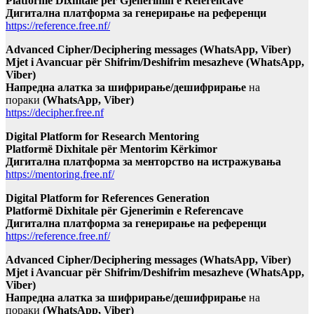
Platformë Dixhitale për Gjenerimin e Referencave
Дигитална платформа за генерирање на референци
https://reference.free.nf/
Advanced Cipher/Deciphering messages (WhatsApp, Viber)
Mjet i Avancuar për Shifrim/Deshifrim mesazheve (WhatsApp,
Viber)
Напредна алатка за шифрирање/дешифрирање
на
пораки
(WhatsApp, Viber)
https://decipher.free.nf
Digital Platform for Research Mentoring
Platformë Dixhitale për Mentorim Kërkimor
Дигитална платформа за менторство на истражувања
https://mentoring.free.nf/
Digital Platform for References Generation
Platformë Dixhitale për Gjenerimin e Referencave
Дигитална платформа за генерирање на референци
https://reference.free.nf/
Advanced Cipher/Deciphering messages (WhatsApp, Viber)
Mjet i Avancuar për Shifrim/Deshifrim mesazheve (WhatsApp,
Viber)
Напредна алатка за шифрирање/дешифрирање
на
пораки
(WhatsApp, Viber)