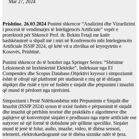
Mar 27, 2024
𝐏𝐫𝐢𝐬𝐡𝐭𝐢𝐧𝐞, 𝟐𝟔.𝟎𝟑.𝟐𝟎𝟐𝟒 Punimi shkencor “Analizimi dhe Vizuelizimi
i procesit të vendimarjes të Inteligjencës Artificiale” vepër e
prorektorit për Shkencë Prof. dr. Bekim Fetaji me katër
bashkëautorë u shpall më i miri në Konferencën mbi Intelegjencën
Artificiale ISSIP 2024, që këtë vit u zhvillua në kryeqytetin e
Kosovës, Prishtinë.
Punimi shkencor do të botohet nga Springer Series: “Shënime
Leksionesh në Inxhinierinë Elektrike”, Indeksuar nga EI
Compendex dhe Scopus Database.Objektivi kryesor i simpoziumit
është të ofrojë një platformë për studiuesit e rinj që të shfaqin
shpikjet dhe risitë e tyre në fushën e sinjalit dhe përpunimi i imazhit
që mund të përdoret nga njerëzimi.
Simpoziumi i Pestë Ndërkombëtar mbi Përpunimin e Sinjalit dhe
Imazhit (ISSIP 2024) synon të nxisë fushën e përpunimit të sinjalit
dhe imazhit që përfshin teorinë dhe praktikën e algoritmeve dhe
pajisjeve që konvertojnë sinjalet e prodhuara nga mjete artificiale ose
natyrore në një formë të dobishme për qëllime specifike. Sinjalet
mund të jenë të folur, audio, imazhe, video, të dhëna sensori,
telemetri, elektrokardiogramë ose të dhëna sizmike ndër të tjera.