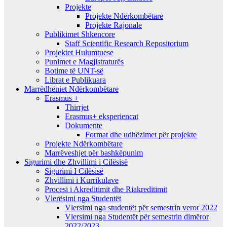
Projekte
Projekte Ndërkombëtare
Projekte Rajonale
Publikimet Shkencore
Staff Scientific Research Repositorium
Projektet Hulumtuese
Punimet e Magjistraturës
Botime të UNT-së
Librat e Publikuara
Marrëdhëniet Ndërkombëtare
Erasmus +
Thirrjet
Erasmus+ eksperiencat
Dokumente
Format dhe udhëzimet për projekte
Projekte Ndërkombëtare
Marrëveshjet për bashkëpunim
Sigurimi dhe Zhvillimi i Cilësisë
Sigurimi I Cilësisë
Zhvillimi i Kurrikulave
Procesi i Akreditimit dhe Riakreditimit
Vlerësimi nga Studentët
Vlersimi nga studentët për semestrin veror 2022
Vlersimi nga Studentët për semestrin dimëror
2022/2023