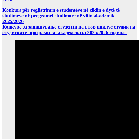
Konkurs për regjistrimin e studentëve në ciklin e dytë të
studimeve në programet studimore në vitin akademik
2025/2026
Конкурс за запишување студенти на втор циклус студии на
студиските програми во академската 2025/2026 година