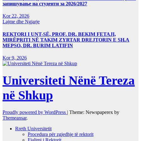
запишување на студенти за 2026/2027
Kor 22, 2026
Lajme dhe Ngjarje
REKTORI I UNT-SË, PROF. DR. BEKIM FETAJI,
MIRËPRITI NË TAKIM ZYRTAR DREJTORIN E SH.A
MEPSO, DR. BURIM LATIFIN
Kor 9, 2026
Universiteti Nënë Tereza
në Shkup
Proudly powered by WordPress
|
Theme: Newspaperex by
Themeansar
.
Rreth Universitetit
Procedura për zgjedhje të rektorit
Fjalimi i Rektorit