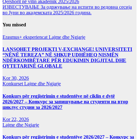
Qershorit në vitin akademik 2025/2026
ИЗВЕСТУВАЊЕ За одржување на испити во редовна сесија
во Јуни во академската 2025/2026 година.
You missed
Erasmus+ eksperiencat
Lajme dhe Ngjarje
LANSOHET PROJEKTI V-EXCHANGE! UNIVERSITETI
“NËNË TEREZA” NË SHKUP UDHËHEQ NISMËN
NDËRKOMBËTARE PËR EDUKIMIN DIGJITAL DHE
QYTETARINË GLOBALE
Kor 30, 2026
Konkurset
Lajme dhe Ngjarje
Konkurs për regjistrimin e studentëve në ciklin e dytë
2026/2027 – Конкурс за запишување на студенти на втор
циклус студии за 2026/2027
Kor 22, 2026
Lajme dhe Ngjarje
Konkurs për regjistrimin e studentëve 2026/2027 – Конкурс за