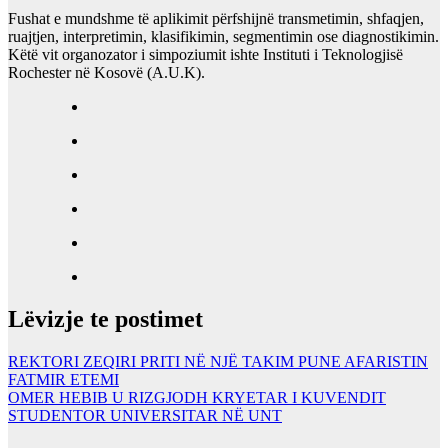
Fushat e mundshme të aplikimit përfshijnë transmetimin, shfaqjen,
ruajtjen, interpretimin, klasifikimin, segmentimin ose diagnostikimin.
Këtë vit organozator i simpoziumit ishte Instituti i Teknologjisë
Rochester në Kosovë (A.U.K).
Lëvizje te postimet
REKTORI ZEQIRI PRITI NË NJË TAKIM PUNE AFARISTIN
FATMIR ETEMI
OMER HEBIB U RIZGJODH KRYETAR I KUVENDIT
STUDENTOR UNIVERSITAR NË UNT