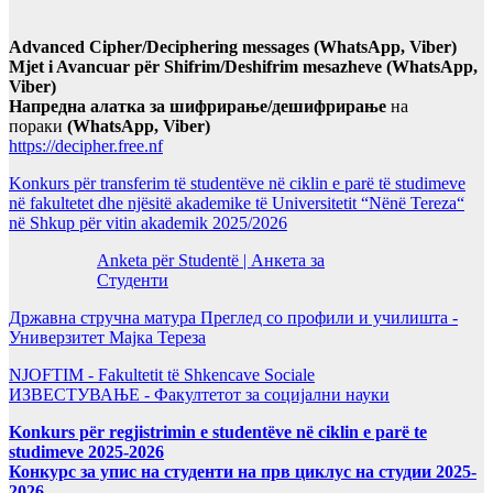
Advanced Cipher/Deciphering messages (WhatsApp, Viber)
Mjet i Avancuar për Shifrim/Deshifrim mesazheve (WhatsApp,
Viber)
Напредна алатка за шифрирање/дешифрирање
на
пораки
(WhatsApp, Viber)
https://decipher.free.nf
Konkurs për transferim të studentëve në ciklin e parë të studimeve
në fakultetet dhe njësitë akademike të Universitetit “Nënë Tereza“
në Shkup për vitin akademik 2025/2026
Anketa për Studentë | Анкета за
Студенти
Државна стручна матура Преглед со профили и училишта -
Универзитет Мајка Тереза
NJOFTIM - Fakultetit të Shkencave Sociale
ИЗВЕСТУВАЊЕ - Факултетот за социјални науки
Konkurs për regjistrimin e studentëve në ciklin e parë te
studimeve 2025-2026
Конкурс за упис на студенти на прв циклус на студии 2025-
2026