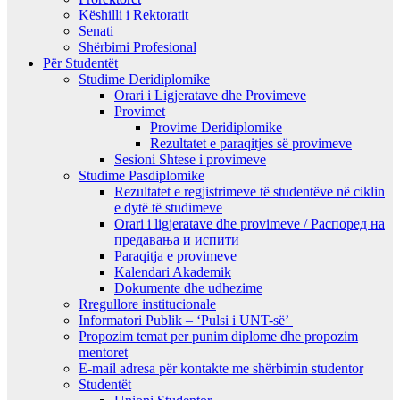
Këshilli i Rektoratit
Senati
Shërbimi Profesional
Për Studentët
Studime Deridiplomike
Orari i Ligjeratave dhe Provimeve
Provimet
Provime Deridiplomike
Rezultatet e paraqitjes së provimeve
Sesioni Shtese i provimeve
Studime Pasdiplomike
Rezultatet e regjistrimeve të studentëve në ciklin
e dytë të studimeve
Orari i ligjeratave dhe provimeve / Распоред на
предавањa и испити
Paraqitja e provimeve
Kalendari Akademik
Dokumente dhe udhezime
Rregullore institucionale
Informatori Publik – ‘Pulsi i UNT-së’
Propozim temat per punim diplome dhe propozim
mentoret
E-mail adresa për kontakte me shërbimin studentor
Studentët