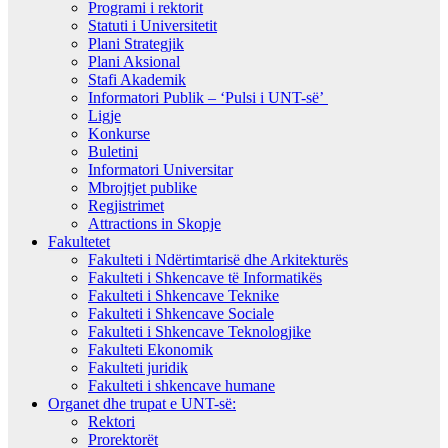
Programi i rektorit
Statuti i Universitetit
Plani Strategjik
Plani Aksional
Stafi Akademik
Informatori Publik – ‘Pulsi i UNT-së’
Ligje
Konkurse
Buletini
Informatori Universitar
Mbrojtjet publike
Regjistrimet
Attractions in Skopje
Fakultetet
Fakulteti i Ndërtimtarisë dhe Arkitekturës
Fakulteti i Shkencave të Informatikës
Fakulteti i Shkencave Teknike
Fakulteti i Shkencave Sociale
Fakulteti i Shkencave Teknologjike
Fakulteti Ekonomik
Fakulteti juridik
Fakulteti i shkencave humane
Organet dhe trupat e UNT-së:
Rektori
Prorektorët