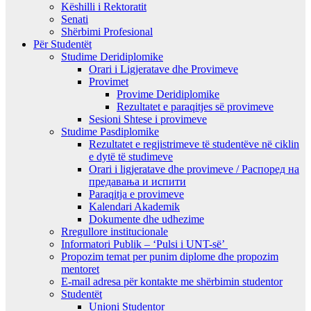
Këshilli i Rektoratit
Senati
Shërbimi Profesional
Për Studentët
Studime Deridiplomike
Orari i Ligjeratave dhe Provimeve
Provimet
Provime Deridiplomike
Rezultatet e paraqitjes së provimeve
Sesioni Shtese i provimeve
Studime Pasdiplomike
Rezultatet e regjistrimeve të studentëve në ciklin
e dytë të studimeve
Orari i ligjeratave dhe provimeve / Распоред на
предавањa и испити
Paraqitja e provimeve
Kalendari Akademik
Dokumente dhe udhezime
Rregullore institucionale
Informatori Publik – ‘Pulsi i UNT-së’
Propozim temat per punim diplome dhe propozim
mentoret
E-mail adresa për kontakte me shërbimin studentor
Studentët
Unioni Studentor