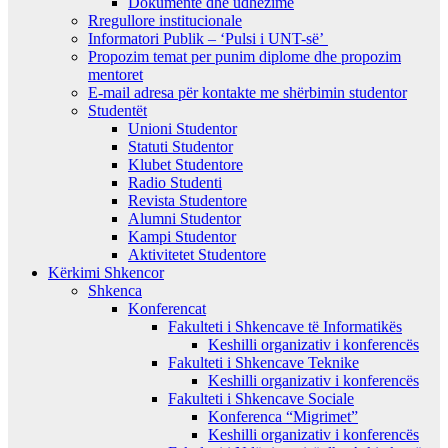
Dokumente dhe udhezime
Rregullore institucionale
Informatori Publik – ‘Pulsi i UNT-së’
Propozim temat per punim diplome dhe propozim
mentoret
E-mail adresa për kontakte me shërbimin studentor
Studentët
Unioni Studentor
Statuti Studentor
Klubet Studentore
Radio Studenti
Revista Studentore
Alumni Studentor
Kampi Studentor
Aktivitetet Studentore
Kërkimi Shkencor
Shkenca
Konferencat
Fakulteti i Shkencave të Informatikës
Keshilli organizativ i konferencës
Fakulteti i Shkencave Teknike
Keshilli organizativ i konferencës
Fakulteti i Shkencave Sociale
Konferenca “Migrimet”
Keshilli organizativ i konferencës