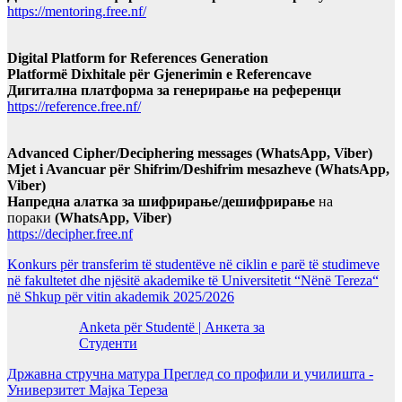
https://mentoring.free.nf/
Digital Platform for References Generation
Platformë Dixhitale për Gjenerimin e Referencave
Дигитална платформа за генерирање на референци
https://reference.free.nf/
Advanced Cipher/Deciphering messages (WhatsApp, Viber)
Mjet i Avancuar për Shifrim/Deshifrim mesazheve (WhatsApp,
Viber)
Напредна алатка за шифрирање/дешифрирање
на
пораки
(WhatsApp, Viber)
https://decipher.free.nf
Konkurs për transferim të studentëve në ciklin e parë të studimeve
në fakultetet dhe njësitë akademike të Universitetit “Nënë Tereza“
në Shkup për vitin akademik 2025/2026
Anketa për Studentë | Анкета за
Студенти
Државна стручна матура Преглед со профили и училишта -
Универзитет Мајка Тереза