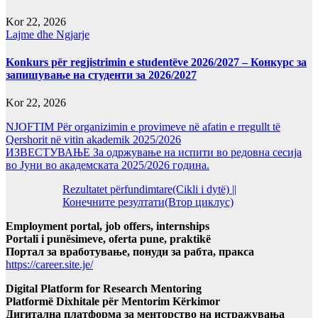
Kor 22, 2026
Lajme dhe Ngjarje
Konkurs për regjistrimin e studentëve 2026/2027 – Конкурс за
запишување на студенти за 2026/2027
Kor 22, 2026
NJOFTIM Për organizimin e provimeve në afatin e rregullt të
Qershorit në vitin akademik 2025/2026
ИЗВЕСТУВАЊЕ За одржување на испити во редовна сесија
во Јуни во академската 2025/2026 година.
Rezultatet përfundimtare(Cikli i dytë) ||
Конечните резултати(Втор циклус)
Employment portal, job offers, internships
Portali i punësimeve, oferta pune, praktikë
Портал за вработување, понуди за рабта, пракса
https://career.site.je/
Digital Platform for Research Mentoring
Platformë Dixhitale për Mentorim Kërkimor
Дигитална платформа за менторство на истражувања