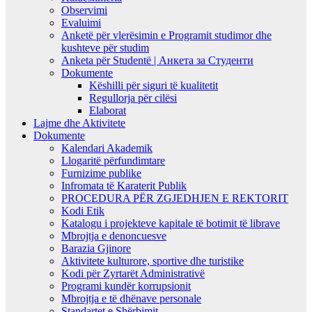
Observimi
Evaluimi
Anketë për vlerësimin e Programit studimor dhe
kushteve për studim
Anketa për Studentë | Анкета за Студенти
Dokumente
Këshilli për siguri të kualitetit
Regullorja për cilësi
Elaborat
Lajme dhe Aktivitete
Dokumente
Kalendari Akademik
Llogaritë përfundimtare
Furnizime publike
Infromata të Karaterit Publik
PROCEDURA PËR ZGJEDHJEN E REKTORIT
Kodi Etik
Katalogu i projekteve kapitale të botimit të librave
Mbrojtja e denoncuesve
Barazia Gjinore
Aktivitete kulturore, sportive dhe turistike
Kodi për Zyrtarët Administrativë
Programi kundër korrupsionit
Mbrojtja e të dhënave personale
Standartet e Shërbimit