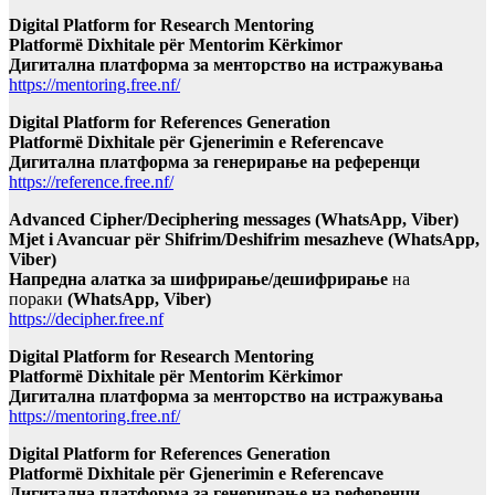
Digital Platform for Research Mentoring
Platformë Dixhitale për Mentorim Kërkimor
Дигитална платформа за менторство на истражувања
https://mentoring.free.nf/
Digital Platform for References Generation
Platformë Dixhitale për Gjenerimin e Referencave
Дигитална платформа за генерирање на референци
https://reference.free.nf/
Advanced Cipher/Deciphering messages (WhatsApp, Viber)
Mjet i Avancuar për Shifrim/Deshifrim mesazheve (WhatsApp,
Viber)
Напредна алатка за шифрирање/дешифрирање
на
пораки
(WhatsApp, Viber)
https://decipher.free.nf
Digital Platform for Research Mentoring
Platformë Dixhitale për Mentorim Kërkimor
Дигитална платформа за менторство на истражувања
https://mentoring.free.nf/
Digital Platform for References Generation
Platformë Dixhitale për Gjenerimin e Referencave
Дигитална платформа за генерирање на референци