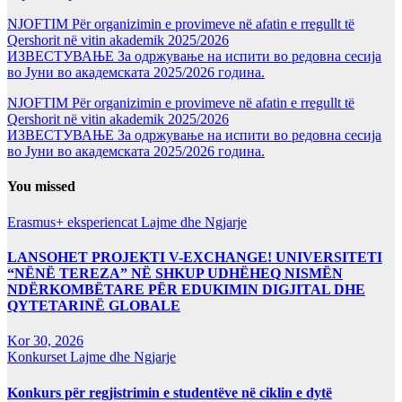
NJOFTIM Për organizimin e provimeve në afatin e rregullt të
Qershorit në vitin akademik 2025/2026
ИЗВЕСТУВАЊЕ За одржување на испити во редовна сесија
во Јуни во академската 2025/2026 година.
NJOFTIM Për organizimin e provimeve në afatin e rregullt të
Qershorit në vitin akademik 2025/2026
ИЗВЕСТУВАЊЕ За одржување на испити во редовна сесија
во Јуни во академската 2025/2026 година.
You missed
Erasmus+ eksperiencat
Lajme dhe Ngjarje
LANSOHET PROJEKTI V-EXCHANGE! UNIVERSITETI
“NËNË TEREZA” NË SHKUP UDHËHEQ NISMËN
NDËRKOMBËTARE PËR EDUKIMIN DIGJITAL DHE
QYTETARINË GLOBALE
Kor 30, 2026
Konkurset
Lajme dhe Ngjarje
Konkurs për regjistrimin e studentëve në ciklin e dytë