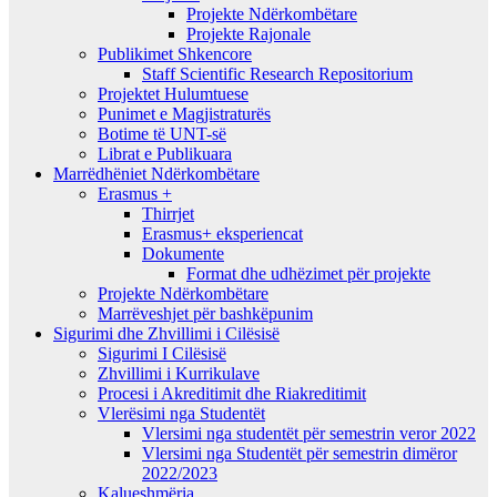
Projekte Ndërkombëtare
Projekte Rajonale
Publikimet Shkencore
Staff Scientific Research Repositorium
Projektet Hulumtuese
Punimet e Magjistraturës
Botime të UNT-së
Librat e Publikuara
Marrëdhëniet Ndërkombëtare
Erasmus +
Thirrjet
Erasmus+ eksperiencat
Dokumente
Format dhe udhëzimet për projekte
Projekte Ndërkombëtare
Marrëveshjet për bashkëpunim
Sigurimi dhe Zhvillimi i Cilësisë
Sigurimi I Cilësisë
Zhvillimi i Kurrikulave
Procesi i Akreditimit dhe Riakreditimit
Vlerësimi nga Studentët
Vlersimi nga studentët për semestrin veror 2022
Vlersimi nga Studentët për semestrin dimëror
2022/2023
Kalueshmëria