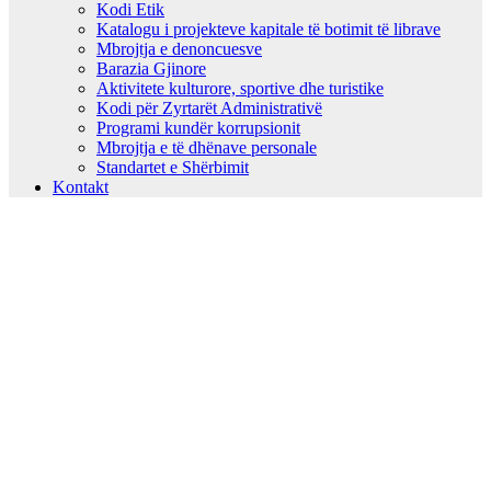
Kodi Etik
Katalogu i projekteve kapitale të botimit të librave
Mbrojtja e denoncuesve
Barazia Gjinore
Aktivitete kulturore, sportive dhe turistike
Kodi për Zyrtarët Administrativë
Programi kundër korrupsionit
Mbrojtja e të dhënave personale
Standartet e Shërbimit
Kontakt