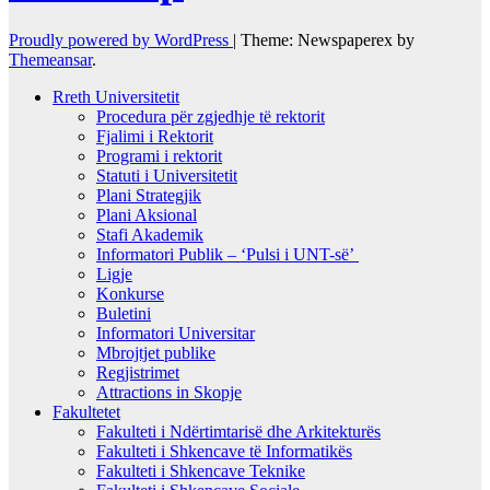
Proudly powered by WordPress
|
Theme: Newspaperex by
Themeansar
.
Rreth Universitetit
Procedura për zgjedhje të rektorit
Fjalimi i Rektorit
Programi i rektorit
Statuti i Universitetit
Plani Strategjik
Plani Aksional
Stafi Akademik
Informatori Publik – ‘Pulsi i UNT-së’
Ligje
Konkurse
Buletini
Informatori Universitar
Mbrojtjet publike
Regjistrimet
Attractions in Skopje
Fakultetet
Fakulteti i Ndërtimtarisë dhe Arkitekturës
Fakulteti i Shkencave të Informatikës
Fakulteti i Shkencave Teknike