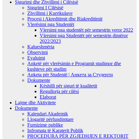
Sigurimi dhe Zhvillimi i Cilësisë
Sigurimi I Cilësisë
Zhvillimi i Kurrikulave
Procesi i Akreditimit dhe Riakreditimit
Vlerësimi nga Studentët
Vlersimi nga studentët për semestrin veror 2022
Vlersimi nga Studentët për semestrin dimëror
2022/2023
Kalueshmëria
Observimi
Evaluimi
Anketë për vlerësimin e Programit studimor dhe
kushteve për studim
Anketa për Studentë | Анкета за Студенти
Dokumente
Këshilli për siguri të kualitetit
Regullorja për cilësi
Elaborat
Lajme dhe Aktivitete
Dokumente
Kalendari Akademik
Llogaritë përfundimtare
Furnizime publike
Infromata të Karaterit Publik
PROCEDURA PËR ZGJEDHJEN E REKTORIT