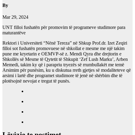
By
Mar 29, 2024
UNT filloi fushatën për promovim të programeve studimore para
maturantëve
Rektori i Universiteti “Nënë Tereza” në Shkup Prof.dr. Izet Zeqiri
filloi sot fushatën promovuese në shkollat e mesme me një takim
pune me kryetarin e OEMVP-së z. Mendi Qyra dhe drejtorin e
Shkollës së Mesme të Qytetit të Shkupit ‘Zef Lush Marku’, Arben
Memedi, takim ky që i parapriu tryezës së rrumbullakët me temë
Arsimim për punësim, ku u diskutua rreth gjetjes së modaliteteve që
arsimi i lartë dhe programet studimore të jenë në shërbim dhe të
plotësojnë nevojat e tregut të punës.
Lëvizje te postimet