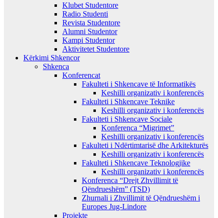
Klubet Studentore
Radio Studenti
Revista Studentore
Alumni Studentor
Kampi Studentor
Aktivitetet Studentore
Kërkimi Shkencor
Shkenca
Konferencat
Fakulteti i Shkencave të Informatikës
Keshilli organizativ i konferencës
Fakulteti i Shkencave Teknike
Keshilli organizativ i konferencës
Fakulteti i Shkencave Sociale
Konferenca “Migrimet”
Keshilli organizativ i konferencës
Fakulteti i Ndërtimtarisë dhe Arkitekturës
Keshilli organizativ i konferencës
Fakulteti i Shkencave Teknologjike
Keshilli organizativ i konferencës
Konferenca “Drejt Zhvillimit të
Qëndrueshëm” (TSD)
Zhurnali i Zhvillimit të Qëndrueshëm i
Europes Jug-Lindore
Projekte