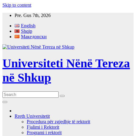
Skip to content
Pre. Gus 7th, 2026
English
Shqip
Македонски
Universiteti Nënë Tereza
në Shkup
Rreth Universitetit
Procedura për zgjedhje të rektorit
Fjalimi i Rektorit
Programi i rektorit