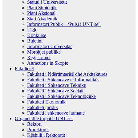
Statuti i Universitetit
Plani Strategjik
Plani Aksional
Stafi Akademik
Informatori Publik – ‘Pulsi i UNT-së’
Ligje
Konkurse
Buletini
Informatori Universitar
Mbrojtjet publike
Regjistrimet
Attractions in Skopje
Fakultetet
Fakulteti i Ndërtimtarisë dhe Arkitekturës
Fakulteti i Shkencave të Informatikës
Fakulteti i Shkencave Teknike
Fakulteti i Shkencave Sociale
Fakulteti i Shkencave Teknologjike
Fakulteti Ekonomik
Fakulteti juridik
Fakulteti i shkencave humane
Organet dhe trupat e UNT-së:
Rektori
Prorektorët
Këshilli i Rektoratit