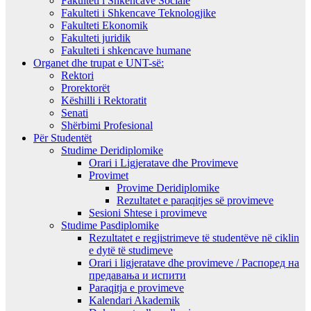
Fakulteti i Shkencave Sociale
Fakulteti i Shkencave Teknologjike
Fakulteti Ekonomik
Fakulteti juridik
Fakulteti i shkencave humane
Organet dhe trupat e UNT-së:
Rektori
Prorektorët
Këshilli i Rektoratit
Senati
Shërbimi Profesional
Për Studentët
Studime Deridiplomike
Orari i Ligjeratave dhe Provimeve
Provimet
Provime Deridiplomike
Rezultatet e paraqitjes së provimeve
Sesioni Shtese i provimeve
Studime Pasdiplomike
Rezultatet e regjistrimeve të studentëve në ciklin
e dytë të studimeve
Orari i ligjeratave dhe provimeve / Распоред на
предавањa и испити
Paraqitja e provimeve
Kalendari Akademik