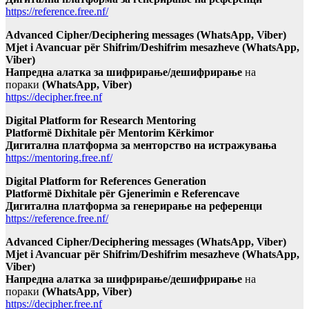
https://reference.free.nf/
Advanced Cipher/Deciphering messages (WhatsApp, Viber)
Mjet i Avancuar për Shifrim/Deshifrim mesazheve (WhatsApp,
Viber)
Напредна алатка за шифрирање/дешифрирање
на
пораки
(WhatsApp, Viber)
https://decipher.free.nf
Digital Platform for Research Mentoring
Platformë Dixhitale për Mentorim Kërkimor
Дигитална платформа за менторство на истражувања
https://mentoring.free.nf/
Digital Platform for References Generation
Platformë Dixhitale për Gjenerimin e Referencave
Дигитална платформа за генерирање на референци
https://reference.free.nf/
Advanced Cipher/Deciphering messages (WhatsApp, Viber)
Mjet i Avancuar për Shifrim/Deshifrim mesazheve (WhatsApp,
Viber)
Напредна алатка за шифрирање/дешифрирање
на
пораки
(WhatsApp, Viber)
https://decipher.free.nf