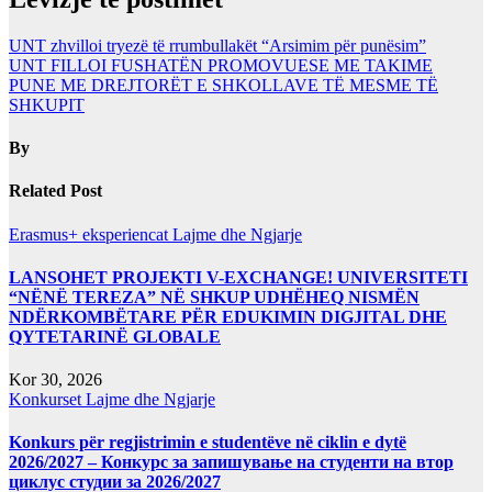
UNT zhvilloi tryezë të rrumbullakët “Arsimim për punësim”
UNT FILLOI FUSHATËN PROMOVUESE ME TAKIME
PUNE ME DREJTORËT E SHKOLLAVE TË MESME TË
SHKUPIT
By
Related Post
Erasmus+ eksperiencat
Lajme dhe Ngjarje
LANSOHET PROJEKTI V-EXCHANGE! UNIVERSITETI
“NËNË TEREZA” NË SHKUP UDHËHEQ NISMËN
NDËRKOMBËTARE PËR EDUKIMIN DIGJITAL DHE
QYTETARINË GLOBALE
Kor 30, 2026
Konkurset
Lajme dhe Ngjarje
Konkurs për regjistrimin e studentëve në ciklin e dytë
2026/2027 – Конкурс за запишување на студенти на втор
циклус студии за 2026/2027