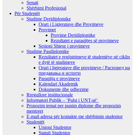
Senati
Shërbimi Profesional
Për Studentët
Studime Deridiplomike
Orari i Ligjeratave dhe Provimeve
Provimet
Provime Deridiplomike
Rezultatet e paraqitjes së provimeve
Sesioni Shtese i provimeve
Studime Pasdiplomike
Rezultatet e regjistrimeve të studentëve në ciklin
e dytë të studimeve
Orari i ligjeratave dhe provimeve / Распоред на
предавањa и испити
Paraqitja e provimeve
Kalendari Akademik
Dokumente dhe udhezime
Rregullore institucionale
Informatori Publik – ‘Pulsi i UNT-së’
Propozim temat per punim diplome dhe propozim
mentoret
E-mail adresa për kontakte me shërbimin studentor
Studentët
Unioni Studentor
Statuti Studentor