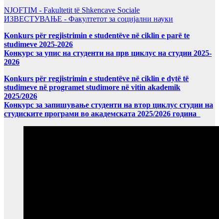
NJOFTIM - Fakultetit të Shkencave Sociale
ИЗВЕСТУВАЊЕ - Факултетот за социјални науки
Konkurs për regjistrimin e studentëve në ciklin e parë te
studimeve 2025-2026
Конкурс за упис на студенти на прв циклус на студии 2025-
2026
Konkurs për regjistrimin e studentëve në ciklin e dytë të
studimeve në programet studimore në vitin akademik
2025/2026
Конкурс за запишување студенти на втор циклус студии на
студиските програми во академската 2025/2026 година