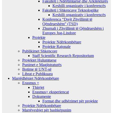
Fakulteti i Ndërtimtarisë dhe Arkitekturës
Keshilli organizativ i konferencës
Fakulteti i Shkencave Teknologjike
Keshilli organizativ i konferencës
Konferenca “Drejt Zhvillimit të
Qëndrueshëm” (TSD)
Zhurnali i Zhvillimit të Qëndrueshëm i
Europes Jug-Lindore
Projekte
Projekte Ndërkombëtare
Projekte Rajonale
Publikimet Shkencore
Staff Scientific Research Repositorium
Projektet Hulumtuese
Punimet e Magjistraturës
Botime të UNT-së
Librat e Publikuara
Marrëdhëniet Ndërkombëtare
Erasmus +
Thirrjet
Erasmus+ eksperiencat
Dokumente
Format dhe udhëzimet për projekte
Projekte Ndërkombëtare
Marrëveshjet për bashkëpunim