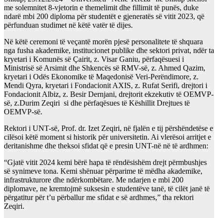
me solemnitet 8-vjetorin e themelimit dhe fillimit të punës, duke
ndarë mbi 200 diploma për studentët e gjeneratës së vitit 2023, që
përfunduan studimet në këtë vatër të dijes.
Në këtë ceremoni të veçantë morën pjesë personalitete të shquara
nga fusha akademike, institucionet publike dhe sektori privat, ndër ta
kryetari i Komunës së Çairit, z. Visar Ganiu, përfaqësuesi i
Ministrisë së Arsimit dhe Shkencës së RMV-së, z. Ahmed Qazim,
kryetari i Odës Ekonomike të Maqedonisë Veri-Perëndimore, z.
Mendi Qyra, kryetari i Fondacionit AXIS, z. Rufat Serifi, drejtori i
Fondacionit Albiz, z. Besir Dernjani, drejtorit ekzekutiv të OEMVP-
së, z.Durim Zeqiri si dhe përfaqësues të Këshillit Drejtues të
OEMVP-së.
Rektori i UNT-së, Prof. dr. Izet Zeqiri, në fjalën e tij përshëndetëse e
cilësoi këtë moment si historik për universitetin. Ai vlerësoi arritjet e
deritanishme dhe theksoi sfidat që e presin UNT-në në të ardhmen:
“Gjatë vitit 2024 kemi bërë hapa të rëndësishëm drejt përmbushjes
së synimeve tona. Kemi shënuar përparime të mëdha akademike,
infrastrukturore dhe ndërkombëtare. Me ndarjen e mbi 200
diplomave, ne kremtojmë suksesin e studentëve tanë, të cilët janë të
përgatitur për t’u përballur me sfidat e së ardhmes,” tha rektori
Zeqiri.