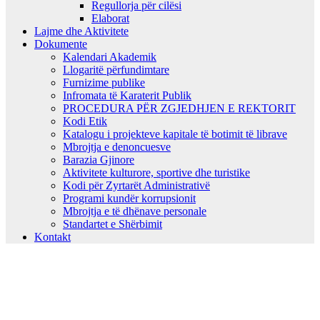
Regullorja për cilësi
Elaborat
Lajme dhe Aktivitete
Dokumente
Kalendari Akademik
Llogaritë përfundimtare
Furnizime publike
Infromata të Karaterit Publik
PROCEDURA PËR ZGJEDHJEN E REKTORIT
Kodi Etik
Katalogu i projekteve kapitale të botimit të librave
Mbrojtja e denoncuesve
Barazia Gjinore
Aktivitete kulturore, sportive dhe turistike
Kodi për Zyrtarët Administrativë
Programi kundër korrupsionit
Mbrojtja e të dhënave personale
Standartet e Shërbimit
Kontakt