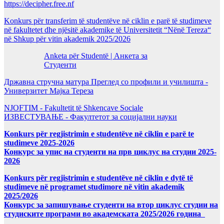
https://decipher.free.nf
Konkurs për transferim të studentëve në ciklin e parë të studimeve
në fakultetet dhe njësitë akademike të Universitetit “Nënë Tereza“
në Shkup për vitin akademik 2025/2026
Anketa për Studentë | Анкета за
Студенти
Државна стручна матура Преглед со профили и училишта -
Универзитет Мајка Тереза
NJOFTIM - Fakultetit të Shkencave Sociale
ИЗВЕСТУВАЊЕ - Факултетот за социјални науки
Konkurs për regjistrimin e studentëve në ciklin e parë te
studimeve 2025-2026
Конкурс за упис на студенти на прв циклус на студии 2025-
2026
Konkurs për regjistrimin e studentëve në ciklin e dytë të
studimeve në programet studimore në vitin akademik
2025/2026
Конкурс за запишување студенти на втор циклус студии на
студиските програми во академската 2025/2026 година