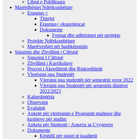
Librat e Publikuara
Marrëdhëniet Ndërkombëtare
Erasmus +
Thirrjet
Erasmus+ eksperiencat
Dokumente
Format dhe udhëzimet për projekte
Projekte Ndërkombëtare
Marrëveshjet për bashkëpunim
Sigurimi dhe Zhvillimi i Cilësisë
Sigurimi I Cilësisë
Zhvillimi i Kurrikulave
Procesi i Akreditimit dhe Riakreditimit
Vlerësimi nga Studentët
Vlersimi nga studentët për semestrin veror 2022
Vlersimi nga Studentët për semestrin dimëror
2022/2023
Kalueshmëria
Observimi
Evaluimi
Anketë për vlerësimin e Programit studimor dhe
kushteve për studim
Anketa për Studentë | Анкета за Студенти
Dokumente
Këshilli për siguri të kualitetit