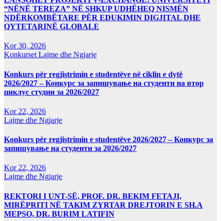
“NËNË TEREZA” NË SHKUP UDHËHEQ NISMËN
NDËRKOMBËTARE PËR EDUKIMIN DIGJITAL DHE
QYTETARINË GLOBALE
Kor 30, 2026
Konkurset
Lajme dhe Ngjarje
Konkurs për regjistrimin e studentëve në ciklin e dytë
2026/2027 – Конкурс за запишување на студенти на втор
циклус студии за 2026/2027
Kor 22, 2026
Lajme dhe Ngjarje
Konkurs për regjistrimin e studentëve 2026/2027 – Конкурс за
запишување на студенти за 2026/2027
Kor 22, 2026
Lajme dhe Ngjarje
REKTORI I UNT-SË, PROF. DR. BEKIM FETAJI,
MIRËPRITI NË TAKIM ZYRTAR DREJTORIN E SH.A
MEPSO, DR. BURIM LATIFIN