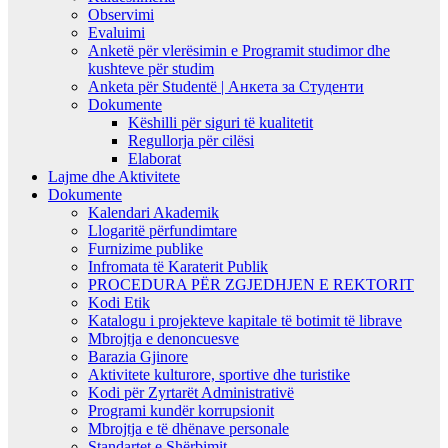
Observimi
Evaluimi
Anketë për vlerësimin e Programit studimor dhe
kushteve për studim
Anketa për Studentë | Анкета за Студенти
Dokumente
Këshilli për siguri të kualitetit
Regullorja për cilësi
Elaborat
Lajme dhe Aktivitete
Dokumente
Kalendari Akademik
Llogaritë përfundimtare
Furnizime publike
Infromata të Karaterit Publik
PROCEDURA PËR ZGJEDHJEN E REKTORIT
Kodi Etik
Katalogu i projekteve kapitale të botimit të librave
Mbrojtja e denoncuesve
Barazia Gjinore
Aktivitete kulturore, sportive dhe turistike
Kodi për Zyrtarët Administrativë
Programi kundër korrupsionit
Mbrojtja e të dhënave personale
Standartet e Shërbimit