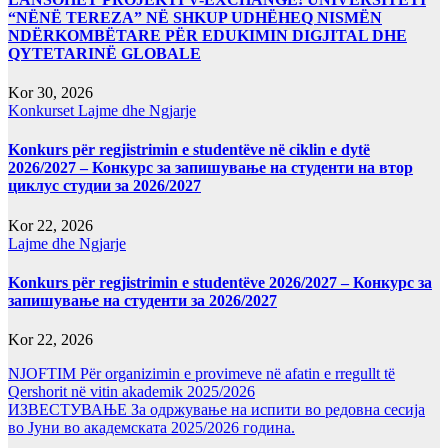
“NËNË TEREZA” NË SHKUP UDHËHEQ NISMËN
NDËRKOMBËTARE PËR EDUKIMIN DIGJITAL DHE
QYTETARINË GLOBALE
Kor 30, 2026
Konkurset
Lajme dhe Ngjarje
Konkurs për regjistrimin e studentëve në ciklin e dytë
2026/2027 – Конкурс за запишување на студенти на втор
циклус студии за 2026/2027
Kor 22, 2026
Lajme dhe Ngjarje
Konkurs për regjistrimin e studentëve 2026/2027 – Конкурс за
запишување на студенти за 2026/2027
Kor 22, 2026
NJOFTIM Për organizimin e provimeve në afatin e rregullt të
Qershorit në vitin akademik 2025/2026
ИЗВЕСТУВАЊЕ За одржување на испити во редовна сесија
во Јуни во академската 2025/2026 година.