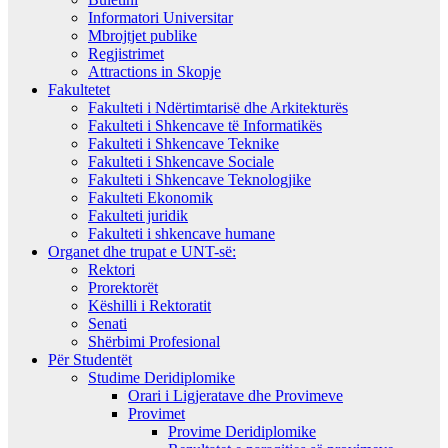
Informatori Universitar
Mbrojtjet publike
Regjistrimet
Attractions in Skopje
Fakultetet
Fakulteti i Ndërtimtarisë dhe Arkitekturës
Fakulteti i Shkencave të Informatikës
Fakulteti i Shkencave Teknike
Fakulteti i Shkencave Sociale
Fakulteti i Shkencave Teknologjike
Fakulteti Ekonomik
Fakulteti juridik
Fakulteti i shkencave humane
Organet dhe trupat e UNT-së:
Rektori
Prorektorët
Këshilli i Rektoratit
Senati
Shërbimi Profesional
Për Studentët
Studime Deridiplomike
Orari i Ligjeratave dhe Provimeve
Provimet
Provime Deridiplomike