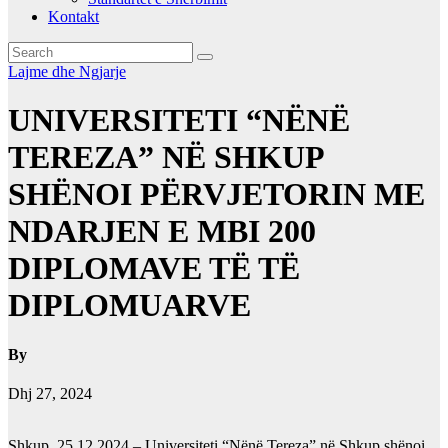
Kontakt
Lajme dhe Ngjarje
UNIVERSITETI “NËNË
TEREZA” NË SHKUP
SHËNOI PËRVJETORIN ME
NDARJEN E MBI 200
DIPLOMAVE TË TË
DIPLOMUARVE
By
Dhj 27, 2024
Shkup, 25.12.2024 – Universiteti “Nënë Tereza” në Shkup shënoi