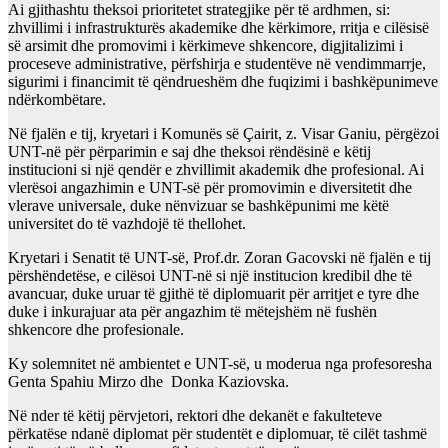
Ai gjithashtu theksoi prioritetet strategjike për të ardhmen, si:
zhvillimi i infrastrukturës akademike dhe kërkimore, rritja e cilësisë
së arsimit dhe promovimi i kërkimeve shkencore, digjitalizimi i
proceseve administrative, përfshirja e studentëve në vendimmarrje,
sigurimi i financimit të qëndrueshëm dhe fuqizimi i bashkëpunimeve
ndërkombëtare.
Në fjalën e tij, kryetari i Komunës së Çairit, z. Visar Ganiu, përgëzoi
UNT-në për përparimin e saj dhe theksoi rëndësinë e këtij
institucioni si një qendër e zhvillimit akademik dhe profesional. Ai
vlerësoi angazhimin e UNT-së për promovimin e diversitetit dhe
vlerave universale, duke nënvizuar se bashkëpunimi me këtë
universitet do të vazhdojë të thellohet.
Kryetari i Senatit të UNT-së, Prof.dr. Zoran Gacovski në fjalën e tij
përshëndetëse, e cilësoi UNT-në si një institucion kredibil dhe të
avancuar, duke uruar të gjithë të diplomuarit për arritjet e tyre dhe
duke i inkurajuar ata për angazhim të mëtejshëm në fushën
shkencore dhe profesionale.
Ky solemnitet në ambientet e UNT-së, u moderua nga profesoresha
Genta Spahiu Mirzo dhe Donka Kaziovska.
Në nder të këtij përvjetori, rektori dhe dekanët e fakulteteve
përkatëse ndanë diplomat për studentët e diplomuar, të cilët tashmë