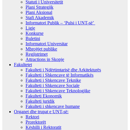
Statuti i Universitetit
Plani Strategjik
Plani Aksional
Stafi Akademik
Informatori Publik – ‘Pulsi i UNT-së’
Ligje
Konkurse
Buletini
Informatori Universitar
Mbrojtjet publike
Regjistrimet
Attractions in Skopje
Fakultetet
Fakulteti i Ndërtimtarisë dhe Arkitekturës
Fakulteti i Shkencave të Informatikës
Fakulteti i Shkencave Teknike
Fakulteti i Shkencave Sociale
Fakulteti i Shkencave Teknologjike
Fakulteti Ekonomik
Fakulteti juridik
Fakulteti i shkencave humane
Organet dhe trupat e UNT-së:
Rektori
Prorektorët
Këshilli i Rektoratit