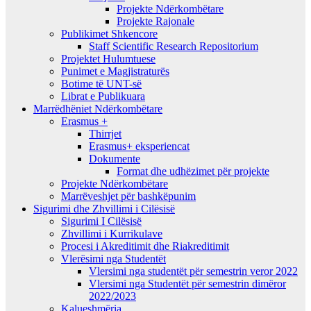
Projekte Ndërkombëtare
Projekte Rajonale
Publikimet Shkencore
Staff Scientific Research Repositorium
Projektet Hulumtuese
Punimet e Magjistraturës
Botime të UNT-së
Librat e Publikuara
Marrëdhëniet Ndërkombëtare
Erasmus +
Thirrjet
Erasmus+ eksperiencat
Dokumente
Format dhe udhëzimet për projekte
Projekte Ndërkombëtare
Marrëveshjet për bashkëpunim
Sigurimi dhe Zhvillimi i Cilësisë
Sigurimi I Cilësisë
Zhvillimi i Kurrikulave
Procesi i Akreditimit dhe Riakreditimit
Vlerësimi nga Studentët
Vlersimi nga studentët për semestrin veror 2022
Vlersimi nga Studentët për semestrin dimëror
2022/2023
Kalueshmëria