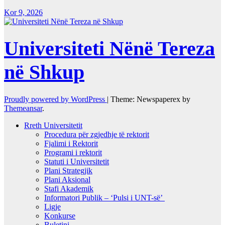
Kor 9, 2026
Universiteti Nënë Tereza
në Shkup
Proudly powered by WordPress
|
Theme: Newspaperex by
Themeansar
.
Rreth Universitetit
Procedura për zgjedhje të rektorit
Fjalimi i Rektorit
Programi i rektorit
Statuti i Universitetit
Plani Strategjik
Plani Aksional
Stafi Akademik
Informatori Publik – ‘Pulsi i UNT-së’
Ligje
Konkurse
Buletini