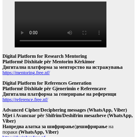
Digital Platform for Research Mentoring
Platformë Dixhitale për Mentorim Kërkimor
Дигитална платформа за менторство на истражувања
https://mentoring.free.nf/
Digital Platform for References Generation
Platformë Dixhitale për Gjenerimin e Referencave
Дигитална платформа за генерирање на референци
https://reference.free.nf/
Advanced Cipher/Deciphering messages (WhatsApp, Viber)
Mjet i Avancuar për Shifrim/Deshifrim mesazheve (WhatsApp,
Viber)
Напредна алатка за шифрирање/дешифрирање
на
пораки
(WhatsApp, Viber)