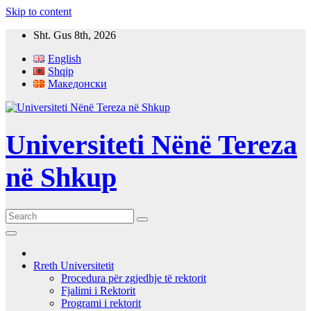
Skip to content
Sht. Gus 8th, 2026
English
Shqip
Македонски
Universiteti Nënë Tereza
në Shkup
Rreth Universitetit
Procedura për zgjedhje të rektorit
Fjalimi i Rektorit
Programi i rektorit