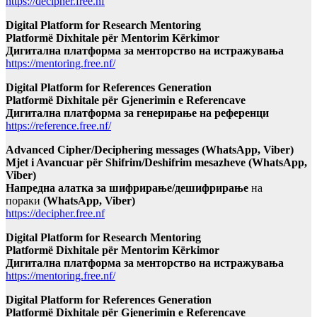
https://decipher.free.nf
Digital Platform for Research Mentoring
Platformë Dixhitale për Mentorim Kërkimor
Дигитална платформа за менторство на истражувања
https://mentoring.free.nf/
Digital Platform for References Generation
Platformë Dixhitale për Gjenerimin e Referencave
Дигитална платформа за генерирање на референци
https://reference.free.nf/
Advanced Cipher/Deciphering messages (WhatsApp, Viber)
Mjet i Avancuar për Shifrim/Deshifrim mesazheve (WhatsApp,
Viber)
Напредна алатка за шифрирање/дешифрирање
на
пораки
(WhatsApp, Viber)
https://decipher.free.nf
Digital Platform for Research Mentoring
Platformë Dixhitale për Mentorim Kërkimor
Дигитална платформа за менторство на истражувања
https://mentoring.free.nf/
Digital Platform for References Generation
Platformë Dixhitale për Gjenerimin e Referencave