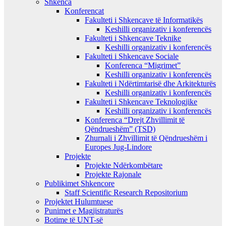
Shkenca
Konferencat
Fakulteti i Shkencave të Informatikës
Keshilli organizativ i konferencës
Fakulteti i Shkencave Teknike
Keshilli organizativ i konferencës
Fakulteti i Shkencave Sociale
Konferenca “Migrimet”
Keshilli organizativ i konferencës
Fakulteti i Ndërtimtarisë dhe Arkitekturës
Keshilli organizativ i konferencës
Fakulteti i Shkencave Teknologjike
Keshilli organizativ i konferencës
Konferenca “Drejt Zhvillimit të
Qëndrueshëm” (TSD)
Zhurnali i Zhvillimit të Qëndrueshëm i
Europes Jug-Lindore
Projekte
Projekte Ndërkombëtare
Projekte Rajonale
Publikimet Shkencore
Staff Scientific Research Repositorium
Projektet Hulumtuese
Punimet e Magjistraturës
Botime të UNT-së