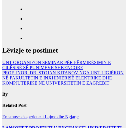
Lëvizje te postimet
UNT ORGANIZON SEMINAR PËR PËRMIRËSIMIN E
CILËSISË SË PUNIMEVE SHKENCORE
PROF. INOR. DR. STOJAN KITANOV NGA UNT LIGJËRON
NË FAKULTETIN E INXHINIERISË ELEKTRIKE DHE
KOMPJUTERIKE NË UNIVERSITETIN E ZAGREBIT
By
Related Post
Erasmus+ eksperiencat
Lajme dhe Ngjarje
LANSOHET PROJEKTI V-EXCHANGE! UNIVERSITETI