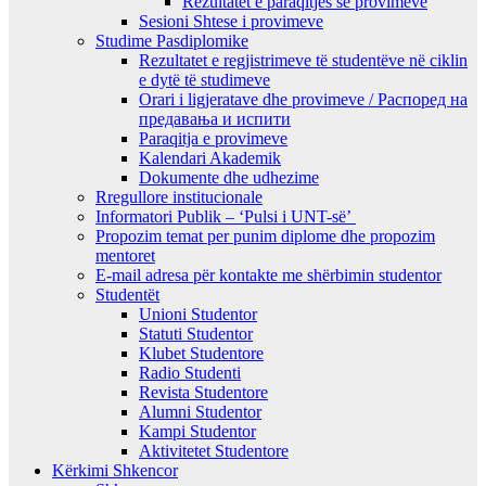
Rezultatet e paraqitjes së provimeve
Sesioni Shtese i provimeve
Studime Pasdiplomike
Rezultatet e regjistrimeve të studentëve në ciklin
e dytë të studimeve
Orari i ligjeratave dhe provimeve / Распоред на
предавањa и испити
Paraqitja e provimeve
Kalendari Akademik
Dokumente dhe udhezime
Rregullore institucionale
Informatori Publik – ‘Pulsi i UNT-së’
Propozim temat per punim diplome dhe propozim
mentoret
E-mail adresa për kontakte me shërbimin studentor
Studentët
Unioni Studentor
Statuti Studentor
Klubet Studentore
Radio Studenti
Revista Studentore
Alumni Studentor
Kampi Studentor
Aktivitetet Studentore
Kërkimi Shkencor