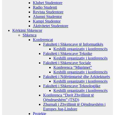
Klubet Studentore
Radio Studenti
Revista Studentore
Alumni Studentor
Kampi Studentor
Aktivitetet Studentore
Kërkimi Shkencor
Shkenca
Konferencat
Fakulteti i Shkencave të Informatikës
Keshilli organizativ i konferencës
Fakulteti i Shkencave Teknike
Keshilli organizativ i konferencës
Fakulteti i Shkencave Sociale
Konferenca “Migrimet”
Keshilli organizativ i konferencës
Fakulteti i Ndërtimtarisë dhe Arkitekturës
Keshilli organizativ i konferencës
Fakulteti i Shkencave Teknologjike
Keshilli organizativ i konferencës
Konferenca “Drejt Zhvillimit të
Qëndrueshëm” (TSD)
Zhurnali i Zhvillimit të Qëndrueshëm i
Europes Jug-Lindore
Projekte