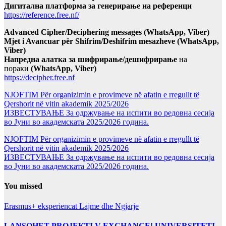
Дигитална платформа за генерирање на референци
https://reference.free.nf/
Advanced Cipher/Deciphering messages (WhatsApp, Viber)
Mjet i Avancuar për Shifrim/Deshifrim mesazheve (WhatsApp,
Viber)
Напредна алатка за шифрирање/дешифрирање
на
пораки
(WhatsApp, Viber)
https://decipher.free.nf
NJOFTIM Për organizimin e provimeve në afatin e rregullt të
Qershorit në vitin akademik 2025/2026
ИЗВЕСТУВАЊЕ За одржување на испити во редовна сесија
во Јуни во академската 2025/2026 година.
NJOFTIM Për organizimin e provimeve në afatin e rregullt të
Qershorit në vitin akademik 2025/2026
ИЗВЕСТУВАЊЕ За одржување на испити во редовна сесија
во Јуни во академската 2025/2026 година.
You missed
Erasmus+ eksperiencat
Lajme dhe Ngjarje
LANSOHET PROJEKTI V-EXCHANGE! UNIVERSITETI