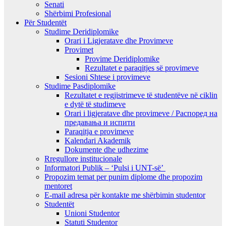
Senati
Shërbimi Profesional
Për Studentët
Studime Deridiplomike
Orari i Ligjeratave dhe Provimeve
Provimet
Provime Deridiplomike
Rezultatet e paraqitjes së provimeve
Sesioni Shtese i provimeve
Studime Pasdiplomike
Rezultatet e regjistrimeve të studentëve në ciklin
e dytë të studimeve
Orari i ligjeratave dhe provimeve / Распоред на
предавањa и испити
Paraqitja e provimeve
Kalendari Akademik
Dokumente dhe udhezime
Rregullore institucionale
Informatori Publik – ‘Pulsi i UNT-së’
Propozim temat per punim diplome dhe propozim
mentoret
E-mail adresa për kontakte me shërbimin studentor
Studentët
Unioni Studentor
Statuti Studentor