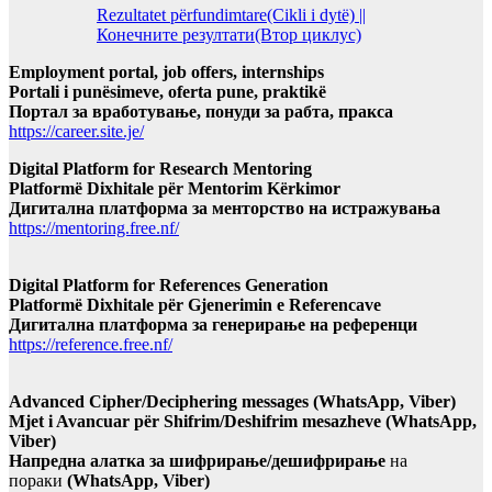
Rezultatet përfundimtare(Cikli i dytë) ||
Конечните резултати(Втор циклус)
Employment portal, job offers, internships
Portali i punësimeve, oferta pune, praktikë
Портал за вработување, понуди за рабта, пракса
https://career.site.je/
Digital Platform for Research Mentoring
Platformë Dixhitale për Mentorim Kërkimor
Дигитална платформа за менторство на истражувања
https://mentoring.free.nf/
Digital Platform for References Generation
Platformë Dixhitale për Gjenerimin e Referencave
Дигитална платформа за генерирање на референци
https://reference.free.nf/
Advanced Cipher/Deciphering messages (WhatsApp, Viber)
Mjet i Avancuar për Shifrim/Deshifrim mesazheve (WhatsApp,
Viber)
Напредна алатка за шифрирање/дешифрирање
на
пораки
(WhatsApp, Viber)