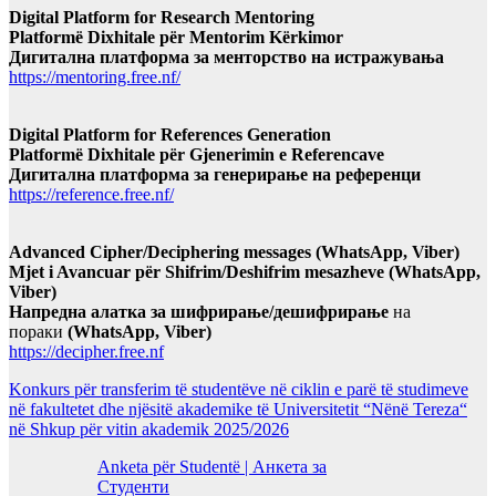
Digital Platform for Research Mentoring
Platformë Dixhitale për Mentorim Kërkimor
Дигитална платформа за менторство на истражувања
https://mentoring.free.nf/
Digital Platform for References Generation
Platformë Dixhitale për Gjenerimin e Referencave
Дигитална платформа за генерирање на референци
https://reference.free.nf/
Advanced Cipher/Deciphering messages (WhatsApp, Viber)
Mjet i Avancuar për Shifrim/Deshifrim mesazheve (WhatsApp,
Viber)
Напредна алатка за шифрирање/дешифрирање
на
пораки
(WhatsApp, Viber)
https://decipher.free.nf
Konkurs për transferim të studentëve në ciklin e parë të studimeve
në fakultetet dhe njësitë akademike të Universitetit “Nënë Tereza“
në Shkup për vitin akademik 2025/2026
Anketa për Studentë | Анкета за
Студенти