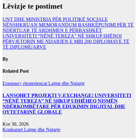
Lëvizje te postimet
UNT DHE MINISTRIA PËR POLITIKË SOCIALE
NËNSHKRUAN MEMORANDUM BASHKËPUNIMI PËR TË
NDËRTUAR TË ARDHMEN E PËRBASHKËT
UNIVERSITETI “NËNË TEREZA” NË SHKUP SHËNOI
PËRVJETORIN ME NDARJEN E MBI 200 DIPLOMAVE TË
TË DIPLOMUARVE
By
Related Post
Erasmus+ eksperiencat
Lajme dhe Ngjarje
LANSOHET PROJEKTI V-EXCHANGE! UNIVERSITETI
“NËNË TEREZA” NË SHKUP UDHËHEQ NISMËN
NDËRKOMBËTARE PËR EDUKIMIN DIGJITAL DHE
QYTETARINË GLOBALE
Kor 30, 2026
Konkurset
Lajme dhe Ngjarje