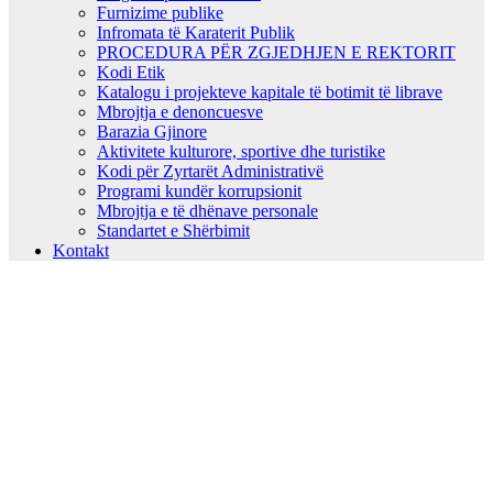
Furnizime publike
Infromata të Karaterit Publik
PROCEDURA PËR ZGJEDHJEN E REKTORIT
Kodi Etik
Katalogu i projekteve kapitale të botimit të librave
Mbrojtja e denoncuesve
Barazia Gjinore
Aktivitete kulturore, sportive dhe turistike
Kodi për Zyrtarët Administrativë
Programi kundër korrupsionit
Mbrojtja e të dhënave personale
Standartet e Shërbimit
Kontakt