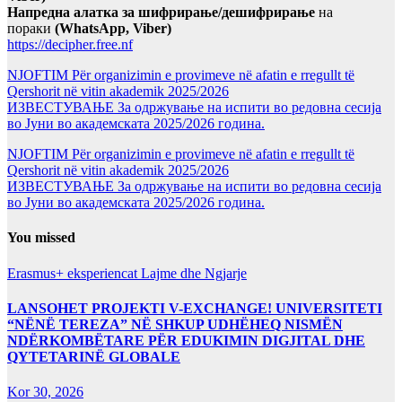
Напредна алатка за шифрирање/дешифрирање
на
пораки
(WhatsApp, Viber)
https://decipher.free.nf
NJOFTIM Për organizimin e provimeve në afatin e rregullt të
Qershorit në vitin akademik 2025/2026
ИЗВЕСТУВАЊЕ За одржување на испити во редовна сесија
во Јуни во академската 2025/2026 година.
NJOFTIM Për organizimin e provimeve në afatin e rregullt të
Qershorit në vitin akademik 2025/2026
ИЗВЕСТУВАЊЕ За одржување на испити во редовна сесија
во Јуни во академската 2025/2026 година.
You missed
Erasmus+ eksperiencat
Lajme dhe Ngjarje
LANSOHET PROJEKTI V-EXCHANGE! UNIVERSITETI
“NËNË TEREZA” NË SHKUP UDHËHEQ NISMËN
NDËRKOMBËTARE PËR EDUKIMIN DIGJITAL DHE
QYTETARINË GLOBALE
Kor 30, 2026