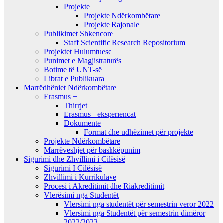
Projekte
Projekte Ndërkombëtare
Projekte Rajonale
Publikimet Shkencore
Staff Scientific Research Repositorium
Projektet Hulumtuese
Punimet e Magjistraturës
Botime të UNT-së
Librat e Publikuara
Marrëdhëniet Ndërkombëtare
Erasmus +
Thirrjet
Erasmus+ eksperiencat
Dokumente
Format dhe udhëzimet për projekte
Projekte Ndërkombëtare
Marrëveshjet për bashkëpunim
Sigurimi dhe Zhvillimi i Cilësisë
Sigurimi I Cilësisë
Zhvillimi i Kurrikulave
Procesi i Akreditimit dhe Riakreditimit
Vlerësimi nga Studentët
Vlersimi nga studentët për semestrin veror 2022
Vlersimi nga Studentët për semestrin dimëror
2022/2023