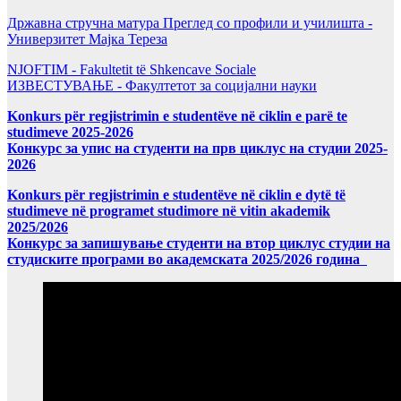
Државна стручна матура Преглед со профили и училишта -
Универзитет Мајка Тереза
NJOFTIM - Fakultetit të Shkencave Sociale
ИЗВЕСТУВАЊЕ - Факултетот за социјални науки
Konkurs për regjistrimin e studentëve në ciklin e parë te
studimeve 2025-2026
Конкурс за упис на студенти на прв циклус на студии 2025-
2026
Konkurs për regjistrimin e studentëve në ciklin e dytë të
studimeve në programet studimore në vitin akademik
2025/2026
Конкурс за запишување студенти на втор циклус студии на
студиските програми во академската 2025/2026 година