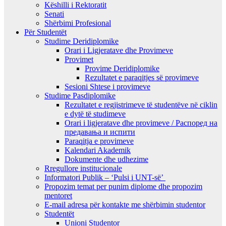
Këshilli i Rektoratit
Senati
Shërbimi Profesional
Për Studentët
Studime Deridiplomike
Orari i Ligjeratave dhe Provimeve
Provimet
Provime Deridiplomike
Rezultatet e paraqitjes së provimeve
Sesioni Shtese i provimeve
Studime Pasdiplomike
Rezultatet e regjistrimeve të studentëve në ciklin
e dytë të studimeve
Orari i ligjeratave dhe provimeve / Распоред на
предавањa и испити
Paraqitja e provimeve
Kalendari Akademik
Dokumente dhe udhezime
Rregullore institucionale
Informatori Publik – ‘Pulsi i UNT-së’
Propozim temat per punim diplome dhe propozim
mentoret
E-mail adresa për kontakte me shërbimin studentor
Studentët
Unioni Studentor