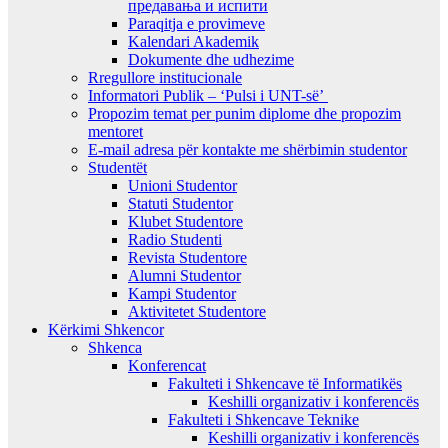
предавањa и испити
Paraqitja e provimeve
Kalendari Akademik
Dokumente dhe udhezime
Rregullore institucionale
Informatori Publik – ‘Pulsi i UNT-së’
Propozim temat per punim diplome dhe propozim
mentoret
E-mail adresa për kontakte me shërbimin studentor
Studentët
Unioni Studentor
Statuti Studentor
Klubet Studentore
Radio Studenti
Revista Studentore
Alumni Studentor
Kampi Studentor
Aktivitetet Studentore
Kërkimi Shkencor
Shkenca
Konferencat
Fakulteti i Shkencave të Informatikës
Keshilli organizativ i konferencës
Fakulteti i Shkencave Teknike
Keshilli organizativ i konferencës