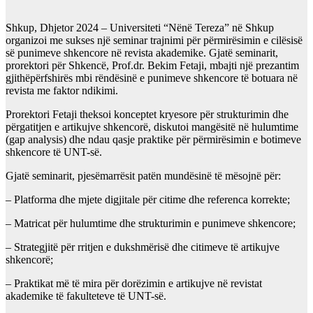
Shkup, Dhjetor 2024 – Universiteti “Nënë Tereza” në Shkup
organizoi me sukses një seminar trajnimi për përmirësimin e cilësisë
së punimeve shkencore në revista akademike. Gjatë seminarit,
prorektori për Shkencë, Prof.dr. Bekim Fetaji, mbajti një prezantim
gjithëpërfshirës mbi rëndësinë e punimeve shkencore të botuara në
revista me faktor ndikimi.
Prorektori Fetaji theksoi konceptet kryesore për strukturimin dhe
përgatitjen e artikujve shkencorë, diskutoi mangësitë në hulumtime
(gap analysis) dhe ndau qasje praktike për përmirësimin e botimeve
shkencore të UNT-së.
Gjatë seminarit, pjesëmarrësit patën mundësinë të mësojnë për:
– Platforma dhe mjete digjitale për citime dhe referenca korrekte;
– Matricat për hulumtime dhe strukturimin e punimeve shkencore;
– Strategjitë për rritjen e dukshmërisë dhe citimeve të artikujve
shkencorë;
– Praktikat më të mira për dorëzimin e artikujve në revistat
akademike të fakulteteve të UNT-së.