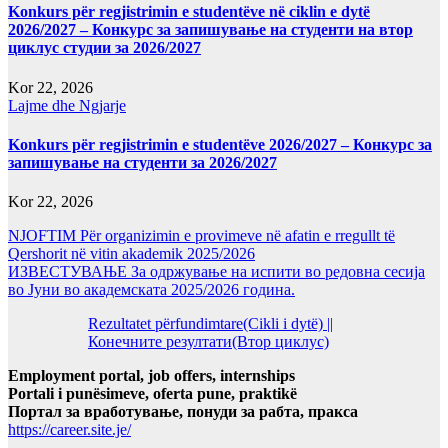
Konkurs për regjistrimin e studentëve në ciklin e dytë
2026/2027 – Конкурс за запишување на студенти на втор
циклус студии за 2026/2027
Kor 22, 2026
Lajme dhe Ngjarje
Konkurs për regjistrimin e studentëve 2026/2027 – Конкурс за
запишување на студенти за 2026/2027
Kor 22, 2026
NJOFTIM Për organizimin e provimeve në afatin e rregullt të
Qershorit në vitin akademik 2025/2026
ИЗВЕСТУВАЊЕ За одржување на испити во редовна сесија
во Јуни во академската 2025/2026 година.
Rezultatet përfundimtare(Cikli i dytë) ||
Конечните резултати(Втор циклус)
Employment portal, job offers, internships
Portali i punësimeve, oferta pune, praktikë
Портал за вработување, понуди за рабта, пракса
https://career.site.je/