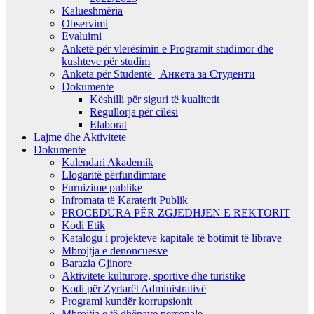
Kalueshmëria
Observimi
Evaluimi
Anketë për vlerësimin e Programit studimor dhe
kushteve për studim
Anketa për Studentë | Анкета за Студенти
Dokumente
Këshilli për siguri të kualitetit
Regullorja për cilësi
Elaborat
Lajme dhe Aktivitete
Dokumente
Kalendari Akademik
Llogaritë përfundimtare
Furnizime publike
Infromata të Karaterit Publik
PROCEDURA PËR ZGJEDHJEN E REKTORIT
Kodi Etik
Katalogu i projekteve kapitale të botimit të librave
Mbrojtja e denoncuesve
Barazia Gjinore
Aktivitete kulturore, sportive dhe turistike
Kodi për Zyrtarët Administrativë
Programi kundër korrupsionit
Mbrojtja e të dhënave personale