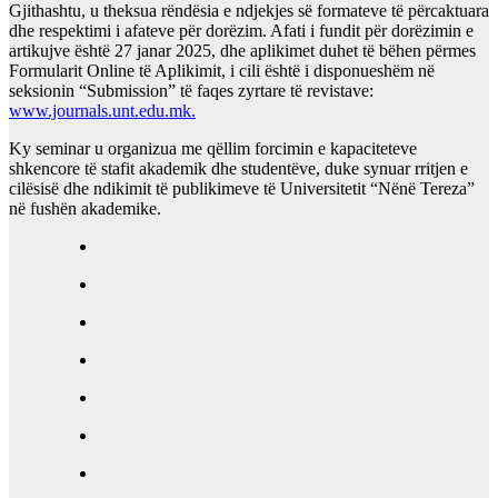
Gjithashtu, u theksua rëndësia e ndjekjes së formateve të përcaktuara
dhe respektimi i afateve për dorëzim. Afati i fundit për dorëzimin e
artikujve është 27 janar 2025, dhe aplikimet duhet të bëhen përmes
Formularit Online të Aplikimit, i cili është i disponueshëm në
seksionin “Submission” të faqes zyrtare të revistave:
www.journals.unt.edu.mk.
Ky seminar u organizua me qëllim forcimin e kapaciteteve
shkencore të stafit akademik dhe studentëve, duke synuar rritjen e
cilësisë dhe ndikimit të publikimeve të Universitetit “Nënë Tereza”
në fushën akademike.