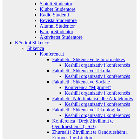
Statuti Studentor
Klubet Studentore
Radio Studenti
Revista Studentore
Alumni Studentor
Kampi Studentor
Aktivitetet Studentore
Kërkimi Shkencor
Shkenca
Konferencat
Fakulteti i Shkencave të Informatikës
Keshilli organizativ i konferencës
Fakulteti i Shkencave Teknike
Keshilli organizativ i konferencës
Fakulteti i Shkencave Sociale
Konferenca “Migrimet”
Keshilli organizativ i konferencës
Fakulteti i Ndërtimtarisë dhe Arkitekturës
Keshilli organizativ i konferencës
Fakulteti i Shkencave Teknologjike
Keshilli organizativ i konferencës
Konferenca “Drejt Zhvillimit të
Qëndrueshëm” (TSD)
Zhurnali i Zhvillimit të Qëndrueshëm i
Europes Jug-Lindore