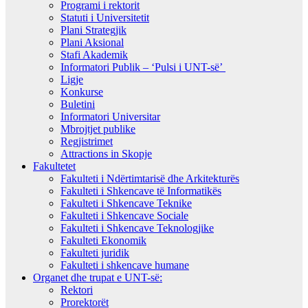
Programi i rektorit
Statuti i Universitetit
Plani Strategjik
Plani Aksional
Stafi Akademik
Informatori Publik – ‘Pulsi i UNT-së’
Ligje
Konkurse
Buletini
Informatori Universitar
Mbrojtjet publike
Regjistrimet
Attractions in Skopje
Fakultetet
Fakulteti i Ndërtimtarisë dhe Arkitekturës
Fakulteti i Shkencave të Informatikës
Fakulteti i Shkencave Teknike
Fakulteti i Shkencave Sociale
Fakulteti i Shkencave Teknologjike
Fakulteti Ekonomik
Fakulteti juridik
Fakulteti i shkencave humane
Organet dhe trupat e UNT-së:
Rektori
Prorektorët