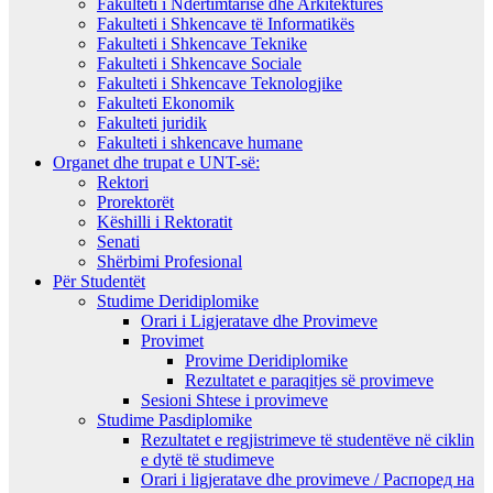
Fakulteti i Ndërtimtarisë dhe Arkitekturës
Fakulteti i Shkencave të Informatikës
Fakulteti i Shkencave Teknike
Fakulteti i Shkencave Sociale
Fakulteti i Shkencave Teknologjike
Fakulteti Ekonomik
Fakulteti juridik
Fakulteti i shkencave humane
Organet dhe trupat e UNT-së:
Rektori
Prorektorët
Këshilli i Rektoratit
Senati
Shërbimi Profesional
Për Studentët
Studime Deridiplomike
Orari i Ligjeratave dhe Provimeve
Provimet
Provime Deridiplomike
Rezultatet e paraqitjes së provimeve
Sesioni Shtese i provimeve
Studime Pasdiplomike
Rezultatet e regjistrimeve të studentëve në ciklin
e dytë të studimeve
Orari i ligjeratave dhe provimeve / Распоред на