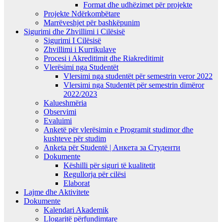
Format dhe udhëzimet për projekte
Projekte Ndërkombëtare
Marrëveshjet për bashkëpunim
Sigurimi dhe Zhvillimi i Cilësisë
Sigurimi I Cilësisë
Zhvillimi i Kurrikulave
Procesi i Akreditimit dhe Riakreditimit
Vlerësimi nga Studentët
Vlersimi nga studentët për semestrin veror 2022
Vlersimi nga Studentët për semestrin dimëror
2022/2023
Kalueshmëria
Observimi
Evaluimi
Anketë për vlerësimin e Programit studimor dhe
kushteve për studim
Anketa për Studentë | Анкета за Студенти
Dokumente
Këshilli për siguri të kualitetit
Regullorja për cilësi
Elaborat
Lajme dhe Aktivitete
Dokumente
Kalendari Akademik
Llogaritë përfundimtare