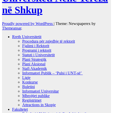
në Shkup
Proudly powered by WordPress
|
Theme: Newspaperex by
Themeansar
.
Rreth Universitetit
Procedura për zgjedhje të rektorit
Fjalimi i Rektorit
Programi i rektorit
Statuti i Universitetit
Plani Strategjik
Plani Aksional
Stafi Akademik
Informatori Publik – ‘Pulsi i UNT-së’
Ligje
Konkurse
Buletini
Informatori Universitar
Mbrojtjet publike
Regjistrimet
Attractions in Skopje
Fakultetet