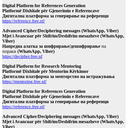
Digital Platform for References Generation
Platformë Dixhitale për Gjenerimin e Referencave
Дигитална платформа за генерирање на референци
https://reference.free.nf/
Advanced Cipher/Deciphering messages (WhatsApp, Viber)
Mjet i Avancuar për Shifrim/Deshifrim mesazheve (WhatsApp,
Viber)
Напредна алатка за шифрирање/дешифрирање
на
пораки
(WhatsApp, Viber)
https://decipher.free.nf
Digital Platform for Research Mentoring
Platformë Dixhitale për Mentorim Kërkimor
Дигитална платформа за менторство на истражувања
https://mentoring.free.nf/
Digital Platform for References Generation
Platformë Dixhitale për Gjenerimin e Referencave
Дигитална платформа за генерирање на референци
https://reference.free.nf/
Advanced Cipher/Deciphering messages (WhatsApp, Viber)
Mjet i Avancuar për Shifrim/Deshifrim mesazheve (WhatsApp,
Viber)