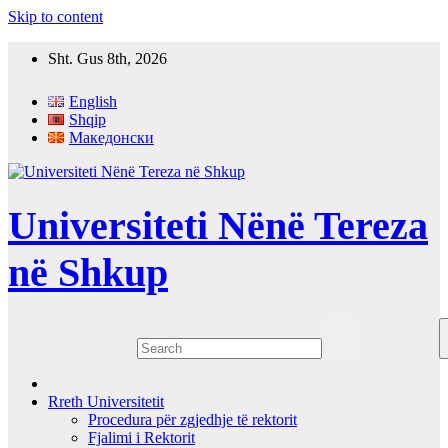
Skip to content
Sht. Gus 8th, 2026
English
Shqip
Македонски
Universiteti Nënë Tereza
në Shkup
Rreth Universitetit
Procedura për zgjedhje të rektorit
Fjalimi i Rektorit