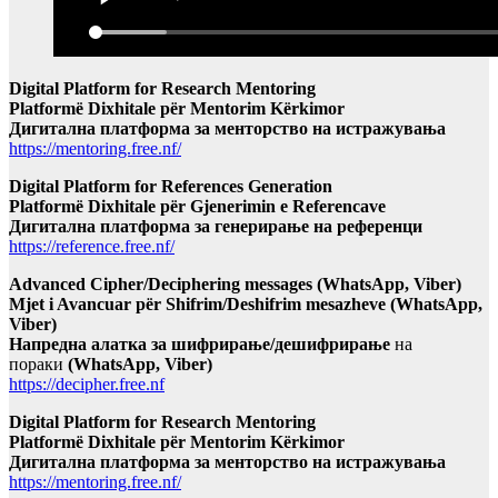
Digital Platform for Research Mentoring
Platformë Dixhitale për Mentorim Kërkimor
Дигитална платформа за менторство на истражувања
https://mentoring.free.nf/
Digital Platform for References Generation
Platformë Dixhitale për Gjenerimin e Referencave
Дигитална платформа за генерирање на референци
https://reference.free.nf/
Advanced Cipher/Deciphering messages (WhatsApp, Viber)
Mjet i Avancuar për Shifrim/Deshifrim mesazheve (WhatsApp,
Viber)
Напредна алатка за шифрирање/дешифрирање
на
пораки
(WhatsApp, Viber)
https://decipher.free.nf
Digital Platform for Research Mentoring
Platformë Dixhitale për Mentorim Kërkimor
Дигитална платформа за менторство на истражувања
https://mentoring.free.nf/