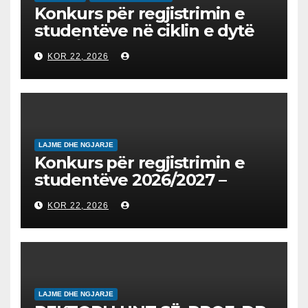
Konkurs për regjistrimin e
studentëve në ciklin e dytë
2026/2027 – Конкурс за
KOR 22, 2026
запишување на студенти
на втор циклус студии за
2026/2027
LAJME DHE NGJARJE
Konkurs për regjistrimin e
studentëve 2026/2027 –
Конкурс за запишување на
KOR 22, 2026
студенти за 2026/2027
LAJME DHE NGJARJE