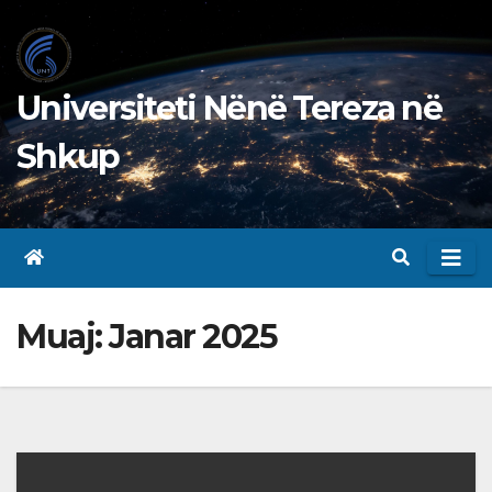
Skip
to
content
Universiteti Nënë Tereza në
Shkup
Muaj:
Janar 2025