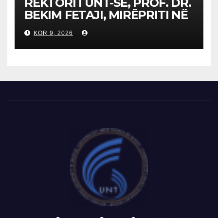
REKTORI I UNT-SË, PROF. DR.
BEKIM FETAJI, MIRËPRITI NË
TAKIM ZYRTAR DREJTORIN E
KOR 9, 2026
SH.A MEPSO, DR. BURIM
LATIFIN