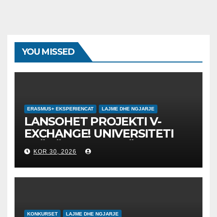
YOU MISSED
ERASMUS+ EKSPERIENCAT
LAJME DHE NGJARJE
LANSOHET PROJEKTI V-
EXCHANGE! UNIVERSITETI
“NËNË TEREZA” NË SHKUP
KOR 30, 2026
UDHËHEQ NISMËN
NDËRKOMBËTARE PËR
EDUKIMIN DIGJITAL DHE
QYTETARINË GLOBALE
KONKURSET
LAJME DHE NGJARJE