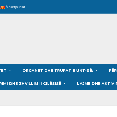
Македонски
TET
ORGANET DHE TRUPAT E UNT-SË:
PË
RIMI DHE ZHVILLIMI I CILËSISË
LAJME DHE AKTIVI