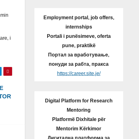
imin
Employment portal, job offers,
internships
Portali i punësimeve, oferta
are, i
pune, praktikë
Портал за вработување,
понуди за рабта, пракса
https://career.site.je/
E
KTOR
Digital Platform for Research
Mentoring
Platformë Dixhitale për
Mentorim Kërkimor
Дигитална платформа за