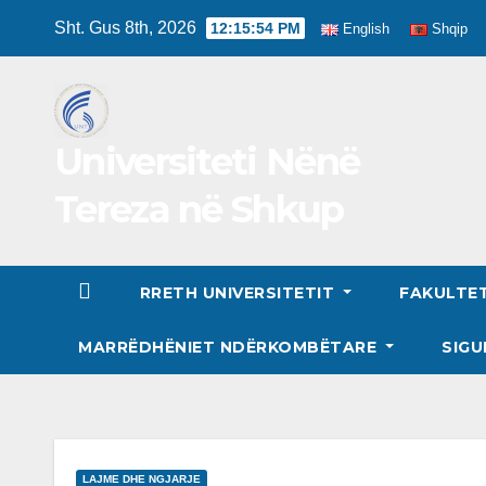
Skip
Sht. Gus 8th, 2026
12:15:55 PM
English
Shqip
to
content
Universiteti Nënë
Tereza në Shkup
RRETH UNIVERSITETIT
FAKULTE
MARRËDHËNIET NDËRKOMBËTARE
SIGU
LAJME DHE NGJARJE