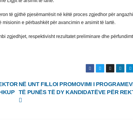
 Ligjit të arsimit të lartë.
on të gjithë pjesëmarrësit në këtë proces zgjedhor për angazh
 misionin e përbashkët për avancimin e arsimit të lartë.
i zgjedhjet, respektivisht rezultatet preliminare dhe përfundimt
REKTOR
NË UNT FILLOI PROMOVIMI I PROGRAMEV
SHKUP
TË PUNËS TË DY KANDIDATËVE PËR RE