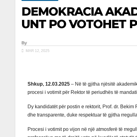
DEMOKRACIA AKADE
UNT PO VOTOHET P
By
MAR 12, 2025
Shkup, 12.03.2025
– Në të gjitha njësitë akademi
procesi i votimit për Rektor të periudhës të mandat
Dy kandidatët për postin e rektorit, Prof. dr. Bekim 
dhe transparente, duke respektuar të gjitha rregulla
Procesi i votimit po vijon në një atmosferë të rregu