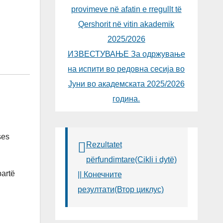
provimeve në afatin e rregullt të
Qershorit në vitin akademik
2025/2026
ИЗВЕСТУВАЊЕ За одржување
на испити во редовна сесија во
Јуни во академската 2025/2026
година.
ses
Rezultatet
përfundimtare(Cikli i dytë)
bartë
|| Конечните
резултати(Втор циклус)