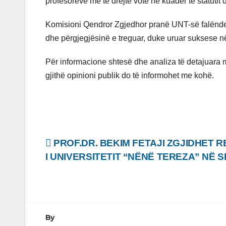
profesorëve me të drejtë vote në kuadër të statutit dhe
Komisioni Qendror Zgjedhor pranë UNT-së falënder
dhe përgjegjësinë e treguar, duke uruar suksese në
Për informacione shtesë dhe analiza të detajuara mb
gjithë opinioni publik do të informohet me kohë.
Lëvizje
PROF.DR. BEKIM FETAJI ZGJIDHET 
I UNIVERSITETIT “NËNË TEREZA” NË 
te
postimet
By