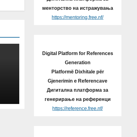
менторство на истражувања
https://mentoring.free.nf/
Digital Platform for References
Generation
Platformë Dixhitale për
Gjenerimin e Referencave
Дигитална платформа за
генерирање на референци
https://reference.free.nf/