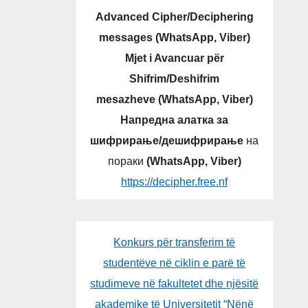
Advanced Cipher/Deciphering
messages (WhatsApp, Viber)
Mjet i Avancuar për
Shifrim/Deshifrim
mesazheve (WhatsApp, Viber)
Напредна алатка за
шифрирање/дешифрирање
на
пораки
(WhatsApp, Viber)
https://decipher.free.nf
Konkurs për transferim të
studentëve në ciklin e parë të
studimeve në fakultetet dhe njësitë
akademike të Universitetit “Nënë