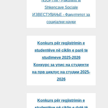
NJOFTIM - Fakultetit të
Shkencave Sociale
ИЗВЕСТУВАЊЕ - Факултетот за
социјални науки
Konkurs për regjistrimin e
studentëve në ciklin e parë te
studimeve 2025-2026
Конкурс за упис на студенти
на прв циклус на студии 2025-
2026
Konkurs për regjistrimin e
studentëve në ciklin e dytë të