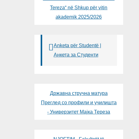
Tereza“ në Shkup për vitin
akademik 2025/2026
Anketa për Studentë |
Анкета за Студенти
Државна стручна матура
Преглед со профили и училишта
- Универзитет Мајка Тереза