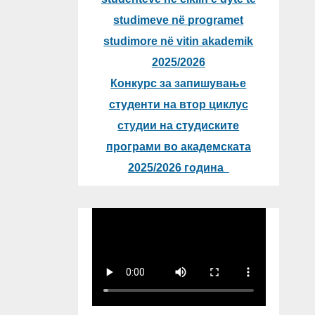
studimeve në programet
studimore në vitin akademik
2025/2026
Конкурс за запишување
студенти на втор циклус
студии на студиските
програми во академската
2025/2026 година