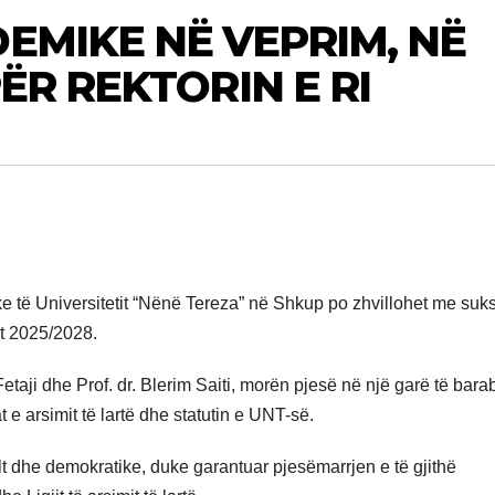
MIKE NË VEPRIM, NË
ËR REKTORIN E RI
ke të Universitetit “Nënë Tereza” në Shkup po zhvillohet me suk
it 2025/2028.
Fetaji dhe Prof. dr. Blerim Saiti, morën pjesë në një garë të bara
t e arsimit të lartë dhe statutin e UNT-së.
llt dhe demokratike, duke garantuar pjesëmarrjen e të gjithë