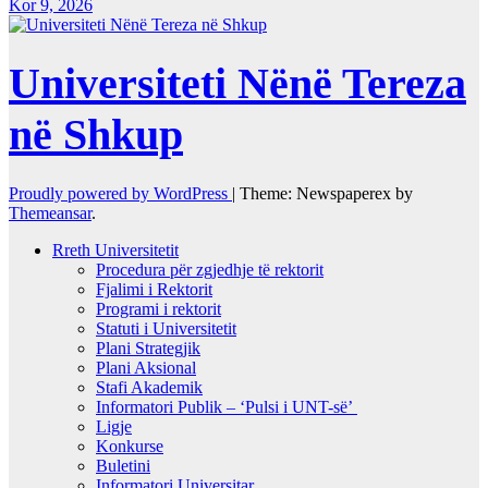
Kor 9, 2026
Universiteti Nënë Tereza
në Shkup
Proudly powered by WordPress
|
Theme: Newspaperex by
Themeansar
.
Rreth Universitetit
Procedura për zgjedhje të rektorit
Fjalimi i Rektorit
Programi i rektorit
Statuti i Universitetit
Plani Strategjik
Plani Aksional
Stafi Akademik
Informatori Publik – ‘Pulsi i UNT-së’
Ligje
Konkurse
Buletini
Informatori Universitar