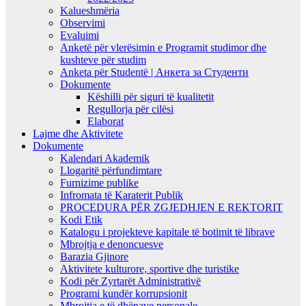
Kalueshmëria
Observimi
Evaluimi
Anketë për vlerësimin e Programit studimor dhe
kushteve për studim
Anketa për Studentë | Анкета за Студенти
Dokumente
Këshilli për siguri të kualitetit
Regullorja për cilësi
Elaborat
Lajme dhe Aktivitete
Dokumente
Kalendari Akademik
Llogaritë përfundimtare
Furnizime publike
Infromata të Karaterit Publik
PROCEDURA PËR ZGJEDHJEN E REKTORIT
Kodi Etik
Katalogu i projekteve kapitale të botimit të librave
Mbrojtja e denoncuesve
Barazia Gjinore
Aktivitete kulturore, sportive dhe turistike
Kodi për Zyrtarët Administrativë
Programi kundër korrupsionit
Mbrojtja e të dhënave personale