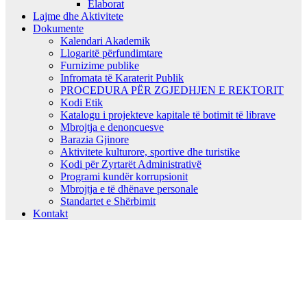
Elaborat
Lajme dhe Aktivitete
Dokumente
Kalendari Akademik
Llogaritë përfundimtare
Furnizime publike
Infromata të Karaterit Publik
PROCEDURA PËR ZGJEDHJEN E REKTORIT
Kodi Etik
Katalogu i projekteve kapitale të botimit të librave
Mbrojtja e denoncuesve
Barazia Gjinore
Aktivitete kulturore, sportive dhe turistike
Kodi për Zyrtarët Administrativë
Programi kundër korrupsionit
Mbrojtja e të dhënave personale
Standartet e Shërbimit
Kontakt