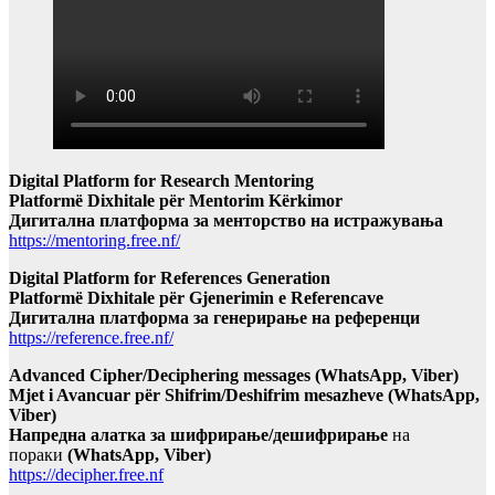
Digital Platform for Research Mentoring
Platformë Dixhitale për Mentorim Kërkimor
Дигитална платформа за менторство на истражувања
https://mentoring.free.nf/
Digital Platform for References Generation
Platformë Dixhitale për Gjenerimin e Referencave
Дигитална платформа за генерирање на референци
https://reference.free.nf/
Advanced Cipher/Deciphering messages (WhatsApp, Viber)
Mjet i Avancuar për Shifrim/Deshifrim mesazheve (WhatsApp,
Viber)
Напредна алатка за шифрирање/дешифрирање
на
пораки
(WhatsApp, Viber)
https://decipher.free.nf