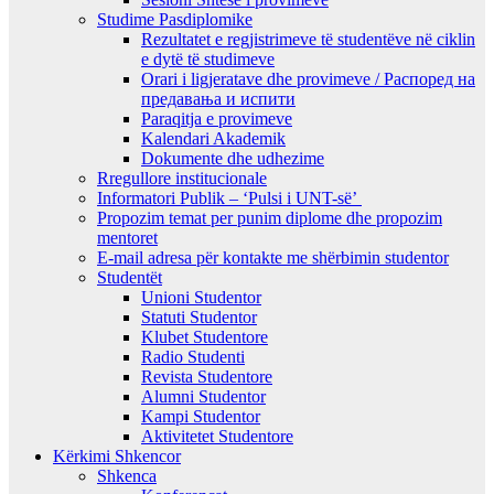
Studime Pasdiplomike
Rezultatet e regjistrimeve të studentëve në ciklin
e dytë të studimeve
Orari i ligjeratave dhe provimeve / Распоред на
предавањa и испити
Paraqitja e provimeve
Kalendari Akademik
Dokumente dhe udhezime
Rregullore institucionale
Informatori Publik – ‘Pulsi i UNT-së’
Propozim temat per punim diplome dhe propozim
mentoret
E-mail adresa për kontakte me shërbimin studentor
Studentët
Unioni Studentor
Statuti Studentor
Klubet Studentore
Radio Studenti
Revista Studentore
Alumni Studentor
Kampi Studentor
Aktivitetet Studentore
Kërkimi Shkencor
Shkenca