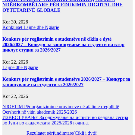
NDËRKOMBËTARE PËR EDUKIMIN DIGJITAL DHE
QYTETARINË GLOBALE
Kor 30, 2026
Konkurset
Lajme dhe Ngjarje
Konkurs për regjistrimin e studentëve në ciklin e dytë
2026/2027 – Конкурс за запишување на студенти на втор
циклус студии за 2026/2027
Kor 22, 2026
Lajme dhe Ngjarje
Konkurs për regjistrimin e studentëve 2026/2027 – Конкурс за
запишување на студенти за 2026/2027
Kor 22, 2026
NJOFTIM Për organizimin e provimeve në afatin e rregullt të
Qershorit në vitin akademik 2025/2026
ИЗВЕСТУВАЊЕ За одржување на испити во редовна сесија
во Јуни во академската 2025/2026 година.
Rezultatet përfundimtare(Cikli i dytë) ||