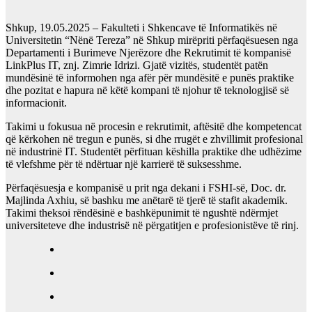
Shkup, 19.05.2025 – Fakulteti i Shkencave të Informatikës në
Universitetin “Nënë Tereza” në Shkup mirëpriti përfaqësuesen nga
Departamenti i Burimeve Njerëzore dhe Rekrutimit të kompanisë
LinkPlus IT, znj. Zimrie Idrizi. Gjatë vizitës, studentët patën
mundësinë të informohen nga afër për mundësitë e punës praktike
dhe pozitat e hapura në këtë kompani të njohur të teknologjisë së
informacionit.
Takimi u fokusua në procesin e rekrutimit, aftësitë dhe kompetencat
që kërkohen në tregun e punës, si dhe rrugët e zhvillimit profesional
në industrinë IT. Studentët përfituan këshilla praktike dhe udhëzime
të vlefshme për të ndërtuar një karrierë të suksesshme.
Përfaqësuesja e kompanisë u prit nga dekani i FSHI-së, Doc. dr.
Majlinda Axhiu, së bashku me anëtarë të tjerë të stafit akademik.
Takimi theksoi rëndësinë e bashkëpunimit të ngushtë ndërmjet
universiteteve dhe industrisë në përgatitjen e profesionistëve të rinj.