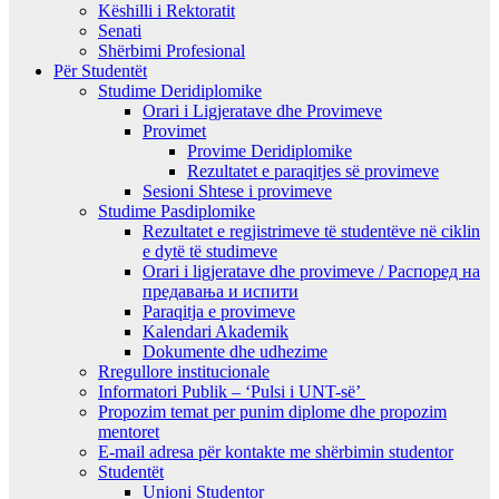
Këshilli i Rektoratit
Senati
Shërbimi Profesional
Për Studentët
Studime Deridiplomike
Orari i Ligjeratave dhe Provimeve
Provimet
Provime Deridiplomike
Rezultatet e paraqitjes së provimeve
Sesioni Shtese i provimeve
Studime Pasdiplomike
Rezultatet e regjistrimeve të studentëve në ciklin
e dytë të studimeve
Orari i ligjeratave dhe provimeve / Распоред на
предавањa и испити
Paraqitja e provimeve
Kalendari Akademik
Dokumente dhe udhezime
Rregullore institucionale
Informatori Publik – ‘Pulsi i UNT-së’
Propozim temat per punim diplome dhe propozim
mentoret
E-mail adresa për kontakte me shërbimin studentor
Studentët
Unioni Studentor