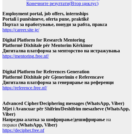
Конечните резултати(Втор циклус)
Employment portal, job offers, internships
Portali i punësimeve, oferta pune, praktikë
Портал за вработување, понуди за рабта, пракса
https://career.site.je/
Digital Platform for Research Mentoring
Platformë Dixhitale për Mentorim Kërkimor
Дигитална платформа за менторство на истражувања
https://mentoring.free.nf/
Digital Platform for References Generation
Platformë Dixhitale për Gjenerimin e Referencave
Дигитална платформа за генерирање на референци
https://reference.free.nf/
Advanced Cipher/Deciphering messages (WhatsApp, Viber)
Mjet i Avancuar për Shifrim/Deshifrim mesazheve (WhatsApp,
Viber)
Напредна алатка за шифрирање/дешифрирање
на
пораки
(WhatsApp, Viber)
https://decipher.free.nf