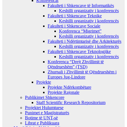
Konferencat
Fakulteti i Shkencave të Informatikës
Keshilli organizativ i konferencës
Fakulteti i Shkencave Teknike
Keshilli organizativ i konferencës
Fakulteti i Shkencave Sociale
Konferenca “Migrimet”
Keshilli organizativ i konferencës
Fakulteti i Ndërtimtarisë dhe Arkitekturës
Keshilli organizativ i konferencës
Fakulteti i Shkencave Teknologjike
Keshilli organizativ i konferencës
Konferenca “Drejt Zhvillimit të
Qëndrueshëm” (TSD)
Zhurnali i Zhvillimit të Qëndrueshëm i
Europes Jug-Lindore
Projekte
Projekte Ndërkombëtare
Projekte Rajonale
Publikimet Shkencore
Staff Scientific Research Repositorium
Projektet Hulumtuese
Punimet e Magjistraturës
Botime të UNT-së
Librat e Publikuara