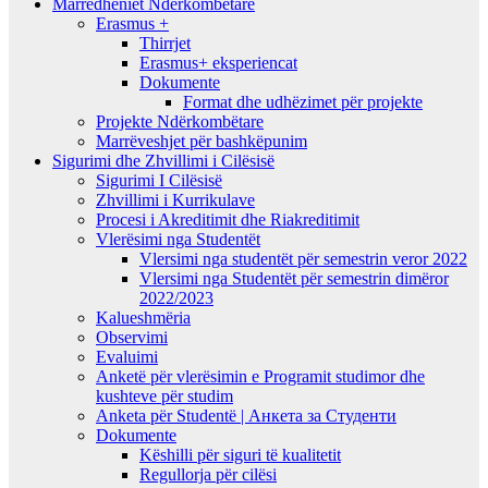
Marrëdhëniet Ndërkombëtare
Erasmus +
Thirrjet
Erasmus+ eksperiencat
Dokumente
Format dhe udhëzimet për projekte
Projekte Ndërkombëtare
Marrëveshjet për bashkëpunim
Sigurimi dhe Zhvillimi i Cilësisë
Sigurimi I Cilësisë
Zhvillimi i Kurrikulave
Procesi i Akreditimit dhe Riakreditimit
Vlerësimi nga Studentët
Vlersimi nga studentët për semestrin veror 2022
Vlersimi nga Studentët për semestrin dimëror
2022/2023
Kalueshmëria
Observimi
Evaluimi
Anketë për vlerësimin e Programit studimor dhe
kushteve për studim
Anketa për Studentë | Анкета за Студенти
Dokumente
Këshilli për siguri të kualitetit
Regullorja për cilësi