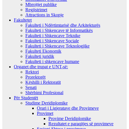
Mbrojtjet publike
Regjistrimet
Attractions in Skopje
Fakultetet
Fakulteti i Ndërtimtarisë dhe Arkitekturës
Fakulteti i Shkencave të Informatikës
Fakulteti i Shkencave Teknike
Fakulteti i Shkencave Sociale
Fakulteti i Shkencave Teknologjike
Fakulteti Ekonomik
Fakulteti juridik
Fakulteti i shkencave humane
Organet dhe trupat e UNT-së:
Rektori
Prorektorët
Këshilli i Rektoratit
Senati
Shërbimi Profesional
Për Studentët
Studime Deridiplomike
Orari i Ligjeratave dhe Provimeve
Provimet
Provime Deridiplomike
Rezultatet e paraqitjes së provimeve
Sesioni Shtese i provimeve