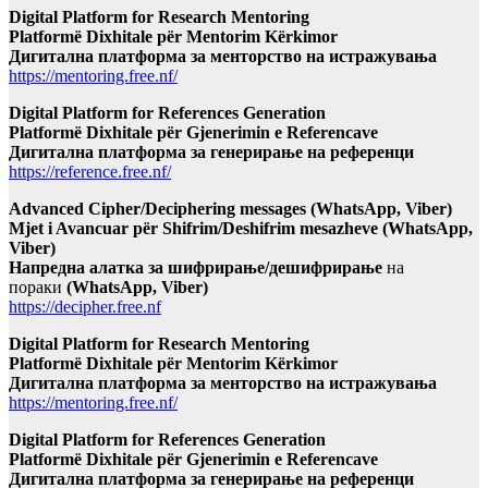
Digital Platform for Research Mentoring
Platformë Dixhitale për Mentorim Kërkimor
Дигитална платформа за менторство на истражувања
https://mentoring.free.nf/
Digital Platform for References Generation
Platformë Dixhitale për Gjenerimin e Referencave
Дигитална платформа за генерирање на референци
https://reference.free.nf/
Advanced Cipher/Deciphering messages (WhatsApp, Viber)
Mjet i Avancuar për Shifrim/Deshifrim mesazheve (WhatsApp,
Viber)
Напредна алатка за шифрирање/дешифрирање
на
пораки
(WhatsApp, Viber)
https://decipher.free.nf
Digital Platform for Research Mentoring
Platformë Dixhitale për Mentorim Kërkimor
Дигитална платформа за менторство на истражувања
https://mentoring.free.nf/
Digital Platform for References Generation
Platformë Dixhitale për Gjenerimin e Referencave
Дигитална платформа за генерирање на референци