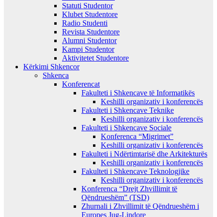
Statuti Studentor
Klubet Studentore
Radio Studenti
Revista Studentore
Alumni Studentor
Kampi Studentor
Aktivitetet Studentore
Kërkimi Shkencor
Shkenca
Konferencat
Fakulteti i Shkencave të Informatikës
Keshilli organizativ i konferencës
Fakulteti i Shkencave Teknike
Keshilli organizativ i konferencës
Fakulteti i Shkencave Sociale
Konferenca “Migrimet”
Keshilli organizativ i konferencës
Fakulteti i Ndërtimtarisë dhe Arkitekturës
Keshilli organizativ i konferencës
Fakulteti i Shkencave Teknologjike
Keshilli organizativ i konferencës
Konferenca “Drejt Zhvillimit të
Qëndrueshëm” (TSD)
Zhurnali i Zhvillimit të Qëndrueshëm i
Europes Jug-Lindore