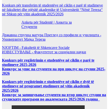
Konkurs për transferim të studentëve në ciklin e parë të studimeve
në fakultetet dhe njësitë akademike të Universitetit “Nënë Tereza“
në Shkup për vitin akademik 2025/2026
Anketa për Studentë | Анкета за
Студенти
Државна стручна матура Преглед со профили и училишта -
Универзитет Мајка Тереза
NJOFTIM - Fakultetit të Shkencave Sociale
ИЗВЕСТУВАЊЕ - Факултетот за социјални науки
Konkurs për regjistrimin e studentëve në ciklin e parë te
studimeve 2025-2026
Конкурс за упис на студенти на прв циклус на студии 2025-
2026
Konkurs për regjistrimin e studentëve në ciklin e dytë të
studimeve në programet studimore në vitin akademik
2025/2026
Конкурс за запишување студенти на втор циклус студии на
студиските програми во академската 2025/2026 година