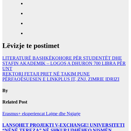
Lëvizje te postimet
LITERATURË BASHKËKOHORE PËR STUDENTËT DHE
STAFIN AKADEMIK – LOGOS A DHURON 700 LIBRA PËR
UNT
REKTORI FETAJI PRET NË TAKIM PUNE
PËRFAQËSUESEN E LINKPLUS IT, ZNJ. ZIMRIE IDRIZI
By
Related Post
Erasmus+ eksperiencat
Lajme dhe Ngjarje
LANSOHET PROJEKTI V-EXCHANGE! UNIVERSITETI
“NËNË TEREZA” NË SHKUP UDHËHEQ NISMËN