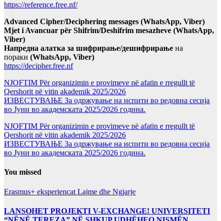
https://reference.free.nf/
Advanced Cipher/Deciphering messages (WhatsApp, Viber)
Mjet i Avancuar për Shifrim/Deshifrim mesazheve (WhatsApp,
Viber)
Напредна алатка за шифрирање/дешифрирање
на
пораки
(WhatsApp, Viber)
https://decipher.free.nf
NJOFTIM Për organizimin e provimeve në afatin e rregullt të
Qershorit në vitin akademik 2025/2026
ИЗВЕСТУВАЊЕ За одржување на испити во редовна сесија
во Јуни во академската 2025/2026 година.
NJOFTIM Për organizimin e provimeve në afatin e rregullt të
Qershorit në vitin akademik 2025/2026
ИЗВЕСТУВАЊЕ За одржување на испити во редовна сесија
во Јуни во академската 2025/2026 година.
You missed
Erasmus+ eksperiencat
Lajme dhe Ngjarje
LANSOHET PROJEKTI V-EXCHANGE! UNIVERSITETI
“NËNË TEREZA” NË SHKUP UDHËHEQ NISMËN