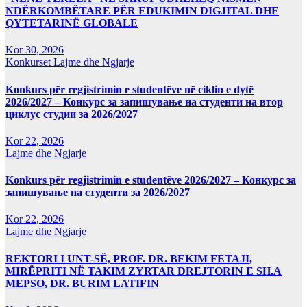
NDËRKOMBËTARE PËR EDUKIMIN DIGJITAL DHE
QYTETARINË GLOBALE
Kor 30, 2026
Konkurset
Lajme dhe Ngjarje
Konkurs për regjistrimin e studentëve në ciklin e dytë
2026/2027 – Конкурс за запишување на студенти на втор
циклус студии за 2026/2027
Kor 22, 2026
Lajme dhe Ngjarje
Konkurs për regjistrimin e studentëve 2026/2027 – Конкурс за
запишување на студенти за 2026/2027
Kor 22, 2026
Lajme dhe Ngjarje
REKTORI I UNT-SË, PROF. DR. BEKIM FETAJI,
MIRËPRITI NË TAKIM ZYRTAR DREJTORIN E SH.A
MEPSO, DR. BURIM LATIFIN