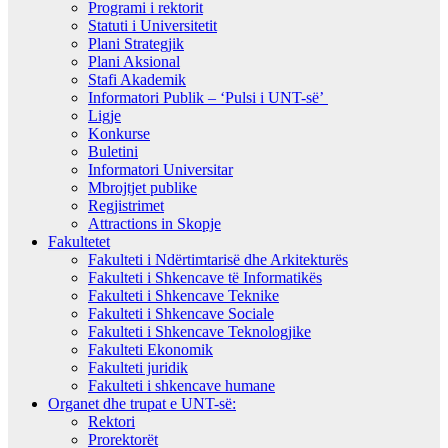
Programi i rektorit
Statuti i Universitetit
Plani Strategjik
Plani Aksional
Stafi Akademik
Informatori Publik – ‘Pulsi i UNT-së’
Ligje
Konkurse
Buletini
Informatori Universitar
Mbrojtjet publike
Regjistrimet
Attractions in Skopje
Fakultetet
Fakulteti i Ndërtimtarisë dhe Arkitekturës
Fakulteti i Shkencave të Informatikës
Fakulteti i Shkencave Teknike
Fakulteti i Shkencave Sociale
Fakulteti i Shkencave Teknologjike
Fakulteti Ekonomik
Fakulteti juridik
Fakulteti i shkencave humane
Organet dhe trupat e UNT-së:
Rektori
Prorektorët