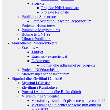
Projekte
Projekte Ndërkombëtare
Projekte Rajonale
Publikimet Shkencore
Staff Scientific Research Repositorium
Projektet Hulumtuese
Punimet e Magjistraturës
Botime të UNT-së
Librat e Publikuara
Marrëdhëniet Ndërkombëtare
Erasmus +
Thirrjet
Erasmus+ eksperiencat
Dokumente
Format dhe udhëzimet për projekte
Projekte Ndërkombëtare
Marrëveshjet për bashkëpunim
Sigurimi dhe Zhvillimi i Cilësisë
Sigurimi I Cilësisë
Zhvillimi i Kurrikulave
Procesi i Akreditimit dhe Riakreditimit
Vlerësimi nga Studentët
Vlersimi nga studentët për semestrin veror 2022
Vlersimi nga Studentët për semestrin dimëror
2022/2023