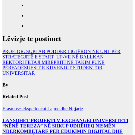
Lëvizje te postimet
PROF. DR. SUPLAB PODDER LIGJËRON NË UNT PËR
STRATEGJITË E START_UP-VE NË BALLKAN
REKTORI FETAJI MIRËPRITI NË TAKIM PUNE
PËRFAQËSUESIT E KUVENDIT STUDENTOR
UNIVERSITAR
By
Related Post
Erasmus+ eksperiencat
Lajme dhe Ngjarje
LANSOHET PROJEKTI V-EXCHANGE! UNIVERSITETI
“NËNË TEREZA” NË SHKUP UDHËHEQ NISMËN
NDËRKOMBËTARE PËR EDUKIMIN DIGJITAL DHE