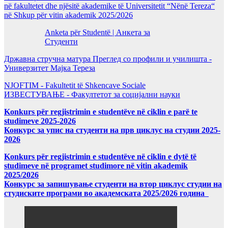
në fakultetet dhe njësitë akademike të Universitetit “Nënë Tereza“
në Shkup për vitin akademik 2025/2026
Anketa për Studentë | Анкета за
Студенти
Државна стручна матура Преглед со профили и училишта -
Универзитет Мајка Тереза
NJOFTIM - Fakultetit të Shkencave Sociale
ИЗВЕСТУВАЊЕ - Факултетот за социјални науки
Konkurs për regjistrimin e studentëve në ciklin e parë te
studimeve 2025-2026
Конкурс за упис на студенти на прв циклус на студии 2025-
2026
Konkurs për regjistrimin e studentëve në ciklin e dytë të
studimeve në programet studimore në vitin akademik
2025/2026
Конкурс за запишување студенти на втор циклус студии на
студиските програми во академската 2025/2026 година