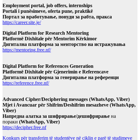
Employment portal, job offers, internships
Portali i punësimeve, oferta pune, praktikë
Портал за вработување, понуди за рабта, пракса
https://career.site.je/
Digital Platform for Research Mentoring
Platformë Dixhitale për Mentorim Kërkimor
Дигитална платформа за менторство на истражувања
https://mentoring.free.nf/
Digital Platform for References Generation
Platformë Dixhitale për Gjenerimin e Referencave
Дигитална платформа за генерирање на референци
https://reference.free.nf/
Advanced Cipher/Deciphering messages (WhatsApp, Viber)
Mjet i Avancuar për Shifrim/Deshifrim mesazheve (WhatsApp,
Viber)
Напредна алатка за шифрирање/дешифрирање
на
пораки
(WhatsApp, Viber)
https://decipher.free.nf
Konkurs për transferim të studentëve në ciklin e parë të studimeve