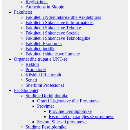
Regjistrimet
Attractions in Skopje
Fakultetet
Fakulteti i Ndërtimtarisë dhe Arkitekturës
Fakulteti i Shkencave të Informatikës
Fakulteti i Shkencave Teknike
Fakulteti i Shkencave Sociale
Fakulteti i Shkencave Teknologjike
Fakulteti Ekonomik
Fakulteti juridik
Fakulteti i shkencave humane
Organet dhe trupat e UNT-së:
Rektori
Prorektorët
Këshilli i Rektoratit
Senati
Shërbimi Profesional
Për Studentët
Studime Deridiplomike
Orari i Ligjeratave dhe Provimeve
Provimet
Provime Deridiplomike
Rezultatet e paraqitjes së provimeve
Sesioni Shtese i provimeve
Studime Pasdiplomike