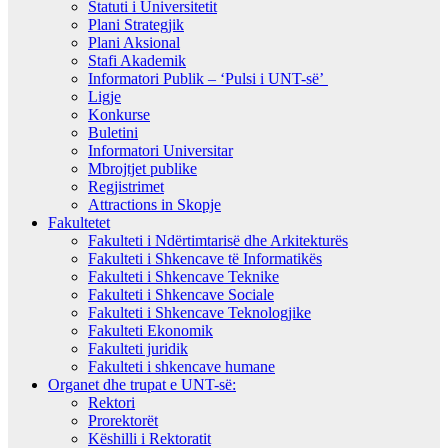
Statuti i Universitetit
Plani Strategjik
Plani Aksional
Stafi Akademik
Informatori Publik – ‘Pulsi i UNT-së’
Ligje
Konkurse
Buletini
Informatori Universitar
Mbrojtjet publike
Regjistrimet
Attractions in Skopje
Fakultetet
Fakulteti i Ndërtimtarisë dhe Arkitekturës
Fakulteti i Shkencave të Informatikës
Fakulteti i Shkencave Teknike
Fakulteti i Shkencave Sociale
Fakulteti i Shkencave Teknologjike
Fakulteti Ekonomik
Fakulteti juridik
Fakulteti i shkencave humane
Organet dhe trupat e UNT-së:
Rektori
Prorektorët
Këshilli i Rektoratit