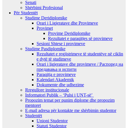
Senati
Shërbimi Profesional
Për Studentët
Studime Deridiplomike
Orari i Ligjeratave dhe Provimeve
Provimet
Provime Deridiplomike
Rezultatet e paraqitjes së provimeve
Sesioni Shtese i provimeve
Studime Pasdiplomike
Rezultatet e regjistrimeve të studentëve në ciklin
e dytë të studimeve
Orari i ligjeratave dhe provimeve / Распоред на
предавањa и испити
Paraqitja e provimeve
Kalendari Akademik
Dokumente dhe udhezime
Rregullore institucionale
Informatori Publik – ‘Pulsi i UNT-së’
Propozim temat per punim diplome dhe propozim
mentoret
E-mail adresa për kontakte me shërbimin studentor
Studentët
Unioni Studentor
Statuti Studentor