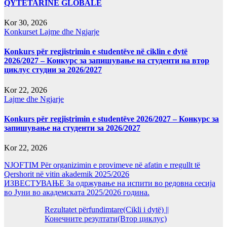
QYTETARINË GLOBALE
Kor 30, 2026
Konkurset
Lajme dhe Ngjarje
Konkurs për regjistrimin e studentëve në ciklin e dytë
2026/2027 – Конкурс за запишување на студенти на втор
циклус студии за 2026/2027
Kor 22, 2026
Lajme dhe Ngjarje
Konkurs për regjistrimin e studentëve 2026/2027 – Конкурс за
запишување на студенти за 2026/2027
Kor 22, 2026
NJOFTIM Për organizimin e provimeve në afatin e rregullt të
Qershorit në vitin akademik 2025/2026
ИЗВЕСТУВАЊЕ За одржување на испити во редовна сесија
во Јуни во академската 2025/2026 година.
Rezultatet përfundimtare(Cikli i dytë) ||
Конечните резултати(Втор циклус)