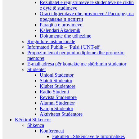
Rezultatet e regjistrimeve të studentëve në ciklin
e dytë të studimeve
Orari i ligjeratave dhe provimeve / Распоред на
предавањa и испити
Paraqitja e provimeve
Kalendari Akademik
Dokumente dhe udhezime
Rregullore institucionale
Informatori Publik – ‘Pulsi i UNT-së’
Propozim temat per punim diplome dhe propozim
mentoret
E-mail adresa për kontakte me shërbimin studentor
Studentët
Unioni Studentor
Statuti Studentor
Klubet Studentore
Radio Studenti
Revista Studentore
Alumni Studentor
Kampi Studentor
Aktivitetet Studentore
Kërkimi Shkencor
Shkenca
Konferencat
Fakulteti i Shkencave të Informatikës