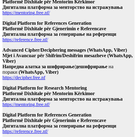
Platformë Dixhitale për Mentorim Kërkimor
Дигитална платформа за менторство на истражувања
https://mentoring.free.nf/
Digital Platform for References Generation
Platformë Dixhitale për Gjenerimin e Referencave
Дигитална платформа за генерирање на референци
https://reference.free.nf/
Advanced Cipher/Deciphering messages (WhatsApp, Viber)
Mjet i Avancuar për Shifrim/Deshifrim mesazheve (WhatsApp,
Viber)
Напредна алатка за шифрирање/дешифрирање
на
пораки
(WhatsApp, Viber)
https://decipher.free.nf
Digital Platform for Research Mentoring
Platformë Dixhitale për Mentorim Kërkimor
Дигитална платформа за менторство на истражувања
https://mentoring.free.nf/
Digital Platform for References Generation
Platformë Dixhitale për Gjenerimin e Referencave
Дигитална платформа за генерирање на референци
https://reference.free.nf/