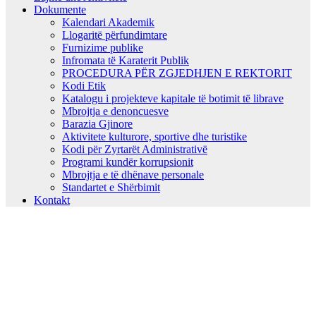
Dokumente
Kalendari Akademik
Llogaritë përfundimtare
Furnizime publike
Infromata të Karaterit Publik
PROCEDURA PËR ZGJEDHJEN E REKTORIT
Kodi Etik
Katalogu i projekteve kapitale të botimit të librave
Mbrojtja e denoncuesve
Barazia Gjinore
Aktivitete kulturore, sportive dhe turistike
Kodi për Zyrtarët Administrativë
Programi kundër korrupsionit
Mbrojtja e të dhënave personale
Standartet e Shërbimit
Kontakt