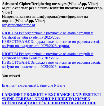
Advanced Cipher/Deciphering messages (WhatsApp, Viber)
Mjet i Avancuar për Shifrim/Deshifrim mesazheve (WhatsApp,
Viber)
Напредна алатка за шифрирање/дешифрирање
на
пораки
(WhatsApp, Viber)
https://decipher.free.nf
NJOFTIM Për organizimin e provimeve në afatin e rregullt të
Qershorit në vitin akademik 2025/2026
ИЗВЕСТУВАЊЕ За одржување на испити во редовна сесија
во Јуни во академската 2025/2026 година.
NJOFTIM Për organizimin e provimeve në afatin e rregullt të
Qershorit në vitin akademik 2025/2026
ИЗВЕСТУВАЊЕ За одржување на испити во редовна сесија
во Јуни во академската 2025/2026 година.
You missed
Erasmus+ eksperiencat
Lajme dhe Ngjarje
LANSOHET PROJEKTI V-EXCHANGE! UNIVERSITETI
“NËNË TEREZA” NË SHKUP UDHËHEQ NISMËN
NDËRKOMBËTARE PËR EDUKIMIN DIGJITAL DHE