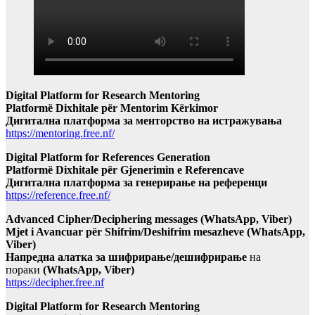
Digital Platform for Research Mentoring
Platformë Dixhitale për Mentorim Kërkimor
Дигитална платформа за менторство на истражувања
https://mentoring.free.nf/
Digital Platform for References Generation
Platformë Dixhitale për Gjenerimin e Referencave
Дигитална платформа за генерирање на референци
https://reference.free.nf/
Advanced Cipher/Deciphering messages (WhatsApp, Viber)
Mjet i Avancuar për Shifrim/Deshifrim mesazheve (WhatsApp,
Viber)
Напредна алатка за шифрирање/дешифрирање
на
пораки
(WhatsApp, Viber)
https://decipher.free.nf
Digital Platform for Research Mentoring