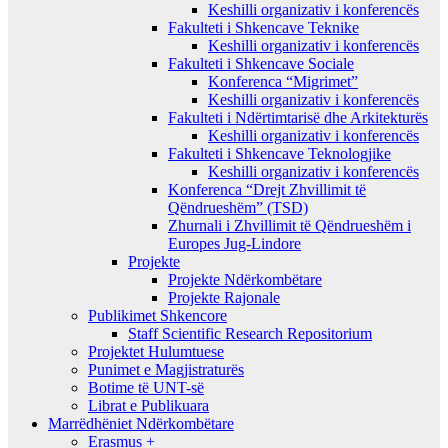
Keshilli organizativ i konferencës
Fakulteti i Shkencave Teknike
Keshilli organizativ i konferencës
Fakulteti i Shkencave Sociale
Konferenca “Migrimet”
Keshilli organizativ i konferencës
Fakulteti i Ndërtimtarisë dhe Arkitekturës
Keshilli organizativ i konferencës
Fakulteti i Shkencave Teknologjike
Keshilli organizativ i konferencës
Konferenca “Drejt Zhvillimit të
Qëndrueshëm” (TSD)
Zhurnali i Zhvillimit të Qëndrueshëm i
Europes Jug-Lindore
Projekte
Projekte Ndërkombëtare
Projekte Rajonale
Publikimet Shkencore
Staff Scientific Research Repositorium
Projektet Hulumtuese
Punimet e Magjistraturës
Botime të UNT-së
Librat e Publikuara
Marrëdhëniet Ndërkombëtare
Erasmus +