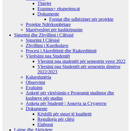
Thirrjet
Erasmus+ eksperiencat
Dokumente
Format dhe udhëzimet për projekte
Projekte Ndërkombëtare
Marrëveshjet për bashkëpunim
Sigurimi dhe Zhvillimi i Cilësisë
Sigurimi I Cilësisë
Zhvillimi i Kurrikulave
Procesi i Akreditimit dhe Riakreditimit
Vlerësimi nga Studentët
Vlersimi nga studentët për semestrin veror 2022
Vlersimi nga Studentët për semestrin dimëror
2022/2023
Kalueshmëria
Observimi
Evaluimi
Anketë për vlerësimin e Programit studimor dhe
kushteve për studim
Anketa për Studentë | Анкета за Студенти
Dokumente
Këshilli për siguri të kualitetit
Regullorja për cilësi
Elaborat
Lajme dhe Aktivitete