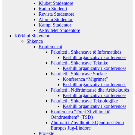
Klubet Studentore
Radio Studenti
Revista Studentore
Alumni Studentor
Kampi Studentor
Aktivitetet Studentore
Kërkimi Shkencor
Shkenca
Konferencat
Fakulteti i Shkencave të Informatikës
Keshilli organizativ i konferencës
Fakulteti i Shkencave Teknike
Keshilli organizativ i konferencës
Fakulteti i Shkencave Sociale
Konferenca “Migrimet”
Keshilli organizativ i konferencës
Fakulteti i Ndërtimtarisë dhe Arkitekturës
Keshilli organizativ i konferencës
Fakulteti i Shkencave Teknologjike
Keshilli organizativ i konferencës
Konferenca “Drejt Zhvillimit të
Qëndrueshëm” (TSD)
Zhurnali i Zhvillimit të Qëndrueshëm i
Europes Jug-Lindore
Projekte