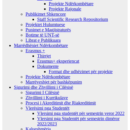
Projekte Ndërkombëtare
Projekte Rajonale
Publikimet Shkencore
Staff Scientific Research Repositorium
Projektet Hulumtuese
Punimet e Magjistraturës
Botime të UNT-së
Librat e Publikuara
Marrëdhëniet Ndërkombëtare
Erasmus +
Thirrjet
Erasmus+ eksperiencat
Dokumente
Format dhe udhëzimet për projekte
Projekte Ndërkombëtare
Marrëveshjet për bashkëpunim
Sigurimi dhe Zhvillimi i Cilësisë
Sigurimi I Cilësisë
Zhvillimi i Kurrikulave
Procesi i Akreditimit dhe Riakreditimit
Vlerësimi nga Studentët
Vlersimi nga studentët për semestrin veror 2022
Vlersimi nga Studentët për semestrin dimëror
2022/2023
Kalueshmëria