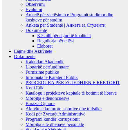
Observimi
Evaluimi
Anketë për vlerësimin e Programit studimor dhe
kushteve për studim
Anketa për Studentë | Анкета за Студенти
Dokumente
Këshilli për siguri të kualitetit
Regullorja për cilësi
Elaborat
Lajme dhe Aktivitete
Dokumente
Kalendari Akademik
Llogaritë përfundimtare
Furnizime publike
Infromata të Karaterit Publik
PROCEDURA PËR ZGJEDHJEN E REKTORIT
Kodi Etik
Katalogu i projekteve kapitale të botimit të librave
Mbrojtja e denoncuesve
Barazia Gjinore
Aktivitete kulturore, sportive dhe turistike
Kodi për Zyrtarët Administrativë
Programi kundër korrupsionit
Mbrojtja e të dhënave personale
Standartet e Shërbimit