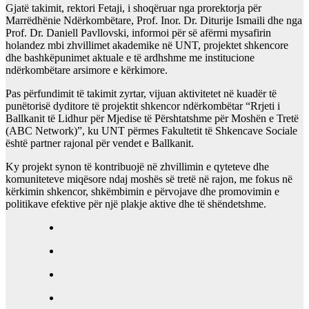
Gjatë takimit, rektori Fetaji, i shoqëruar nga prorektorja për
Marrëdhënie Ndërkombëtare, Prof. Inor. Dr. Diturije Ismaili dhe nga
Prof. Dr. Daniell Pavllovski, informoi për së afërmi mysafirin
holandez mbi zhvillimet akademike në UNT, projektet shkencore
dhe bashkëpunimet aktuale e të ardhshme me institucione
ndërkombëtare arsimore e kërkimore.
Pas përfundimit të takimit zyrtar, vijuan aktivitetet në kuadër të
punëtorisë dyditore të projektit shkencor ndërkombëtar “Rrjeti i
Ballkanit të Lidhur për Mjedise të Përshtatshme për Moshën e Tretë
(ABC Network)”, ku UNT përmes Fakultetit të Shkencave Sociale
është partner rajonal për vendet e Ballkanit.
Ky projekt synon të kontribuojë në zhvillimin e qyteteve dhe
komuniteteve miqësore ndaj moshës së tretë në rajon, me fokus në
kërkimin shkencor, shkëmbimin e përvojave dhe promovimin e
politikave efektive për një plakje aktive dhe të shëndetshme.