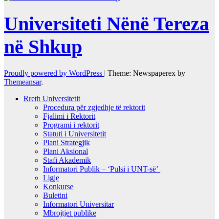
Universiteti Nënë Tereza
në Shkup
Proudly powered by WordPress
|
Theme: Newspaperex by
Themeansar
.
Rreth Universitetit
Procedura për zgjedhje të rektorit
Fjalimi i Rektorit
Programi i rektorit
Statuti i Universitetit
Plani Strategjik
Plani Aksional
Stafi Akademik
Informatori Publik – ‘Pulsi i UNT-së’
Ligje
Konkurse
Buletini
Informatori Universitar
Mbrojtjet publike