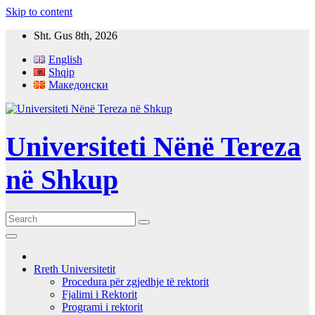
Skip to content
Sht. Gus 8th, 2026
English
Shqip
Македонски
Universiteti Nënë Tereza
në Shkup
Rreth Universitetit
Procedura për zgjedhje të rektorit
Fjalimi i Rektorit
Programi i rektorit