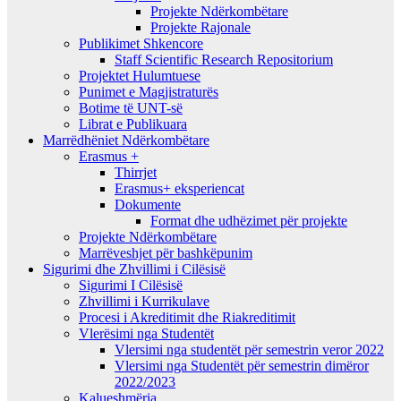
Projekte Ndërkombëtare
Projekte Rajonale
Publikimet Shkencore
Staff Scientific Research Repositorium
Projektet Hulumtuese
Punimet e Magjistraturës
Botime të UNT-së
Librat e Publikuara
Marrëdhëniet Ndërkombëtare
Erasmus +
Thirrjet
Erasmus+ eksperiencat
Dokumente
Format dhe udhëzimet për projekte
Projekte Ndërkombëtare
Marrëveshjet për bashkëpunim
Sigurimi dhe Zhvillimi i Cilësisë
Sigurimi I Cilësisë
Zhvillimi i Kurrikulave
Procesi i Akreditimit dhe Riakreditimit
Vlerësimi nga Studentët
Vlersimi nga studentët për semestrin veror 2022
Vlersimi nga Studentët për semestrin dimëror
2022/2023
Kalueshmëria