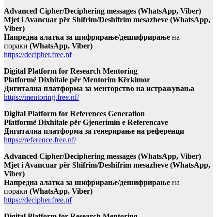
Advanced Cipher/Deciphering messages (WhatsApp, Viber)
Mjet i Avancuar për Shifrim/Deshifrim mesazheve (WhatsApp,
Viber)
Напредна алатка за шифрирање/дешифрирање
на
пораки
(WhatsApp, Viber)
https://decipher.free.nf
Digital Platform for Research Mentoring
Platformë Dixhitale për Mentorim Kërkimor
Дигитална платформа за менторство на истражувања
https://mentoring.free.nf/
Digital Platform for References Generation
Platformë Dixhitale për Gjenerimin e Referencave
Дигитална платформа за генерирање на референци
https://reference.free.nf/
Advanced Cipher/Deciphering messages (WhatsApp, Viber)
Mjet i Avancuar për Shifrim/Deshifrim mesazheve (WhatsApp,
Viber)
Напредна алатка за шифрирање/дешифрирање
на
пораки
(WhatsApp, Viber)
https://decipher.free.nf
Digital Platform for Research Mentoring