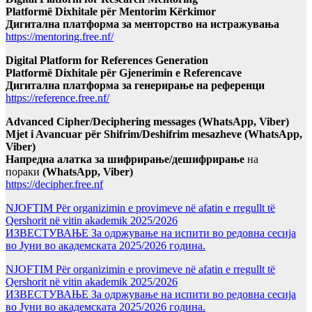
Platformë Dixhitale për Mentorim Kërkimor
Дигитална платформа за менторство на истражувања
https://mentoring.free.nf/
Digital Platform for References Generation
Platformë Dixhitale për Gjenerimin e Referencave
Дигитална платформа за генерирање на референци
https://reference.free.nf/
Advanced Cipher/Deciphering messages (WhatsApp, Viber)
Mjet i Avancuar për Shifrim/Deshifrim mesazheve (WhatsApp,
Viber)
Напредна алатка за шифрирање/дешифрирање
на
пораки
(WhatsApp, Viber)
https://decipher.free.nf
NJOFTIM Për organizimin e provimeve në afatin e rregullt të
Qershorit në vitin akademik 2025/2026
ИЗВЕСТУВАЊЕ За одржување на испити во редовна сесија
во Јуни во академската 2025/2026 година.
NJOFTIM Për organizimin e provimeve në afatin e rregullt të
Qershorit në vitin akademik 2025/2026
ИЗВЕСТУВАЊЕ За одржување на испити во редовна сесија
во Јуни во академската 2025/2026 година.