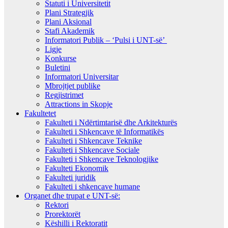
Statuti i Universitetit
Plani Strategjik
Plani Aksional
Stafi Akademik
Informatori Publik – ‘Pulsi i UNT-së’
Ligje
Konkurse
Buletini
Informatori Universitar
Mbrojtjet publike
Regjistrimet
Attractions in Skopje
Fakultetet
Fakulteti i Ndërtimtarisë dhe Arkitekturës
Fakulteti i Shkencave të Informatikës
Fakulteti i Shkencave Teknike
Fakulteti i Shkencave Sociale
Fakulteti i Shkencave Teknologjike
Fakulteti Ekonomik
Fakulteti juridik
Fakulteti i shkencave humane
Organet dhe trupat e UNT-së:
Rektori
Prorektorët
Këshilli i Rektoratit