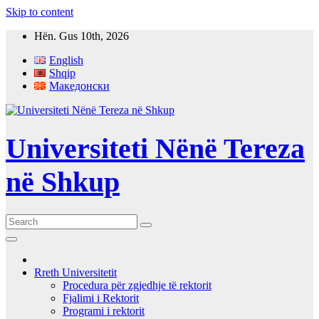
Skip to content
Hën. Gus 10th, 2026
English
Shqip
Македонски
Universiteti Nënë Tereza
në Shkup
Rreth Universitetit
Procedura për zgjedhje të rektorit
Fjalimi i Rektorit
Programi i rektorit