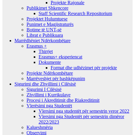
Projekte Rajonale
Publikimet Shkencore
Staff Scientific Research Repositorium
Projektet Hulumtuese
Punimet e Magjistraturës
Botime të UNT-së
Librat e Publikuara
Marrëdhëniet Ndërkombëtare
Erasmus +
Thirrjet
Erasmus+ eksperiencat
Dokumente
Format dhe udhëzimet për projekte
Projekte Ndërkombëtare
Marrëveshjet për bashkëpunim
Sigurimi dhe Zhvillimi i Cilësisë
Sigurimi I Cilësisë
Zhvillimi i Kurrikulave
Procesi i Akreditimit dhe Riakreditimit
Vlerësimi nga Studentët
Vlersimi nga studentët për semestrin veror 2022
Vlersimi nga Studentët për semestrin dimëror
2022/2023
Kalueshmëria
Observimi