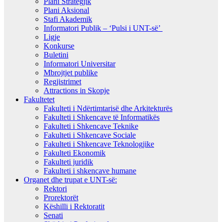
Plani Strategjik
Plani Aksional
Stafi Akademik
Informatori Publik – ‘Pulsi i UNT-së’
Ligje
Konkurse
Buletini
Informatori Universitar
Mbrojtjet publike
Regjistrimet
Attractions in Skopje
Fakultetet
Fakulteti i Ndërtimtarisë dhe Arkitekturës
Fakulteti i Shkencave të Informatikës
Fakulteti i Shkencave Teknike
Fakulteti i Shkencave Sociale
Fakulteti i Shkencave Teknologjike
Fakulteti Ekonomik
Fakulteti juridik
Fakulteti i shkencave humane
Organet dhe trupat e UNT-së:
Rektori
Prorektorët
Këshilli i Rektoratit
Senati