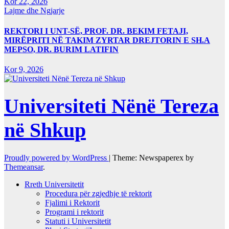
Kor 22, 2026
Lajme dhe Ngjarje
REKTORI I UNT-SË, PROF. DR. BEKIM FETAJI,
MIRËPRITI NË TAKIM ZYRTAR DREJTORIN E SH.A
MEPSO, DR. BURIM LATIFIN
Kor 9, 2026
Universiteti Nënë Tereza
në Shkup
Proudly powered by WordPress
|
Theme: Newspaperex by
Themeansar
.
Rreth Universitetit
Procedura për zgjedhje të rektorit
Fjalimi i Rektorit
Programi i rektorit
Statuti i Universitetit