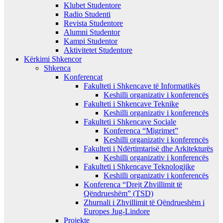
Klubet Studentore
Radio Studenti
Revista Studentore
Alumni Studentor
Kampi Studentor
Aktivitetet Studentore
Kërkimi Shkencor
Shkenca
Konferencat
Fakulteti i Shkencave të Informatikës
Keshilli organizativ i konferencës
Fakulteti i Shkencave Teknike
Keshilli organizativ i konferencës
Fakulteti i Shkencave Sociale
Konferenca “Migrimet”
Keshilli organizativ i konferencës
Fakulteti i Ndërtimtarisë dhe Arkitekturës
Keshilli organizativ i konferencës
Fakulteti i Shkencave Teknologjike
Keshilli organizativ i konferencës
Konferenca “Drejt Zhvillimit të
Qëndrueshëm” (TSD)
Zhurnali i Zhvillimit të Qëndrueshëm i
Europes Jug-Lindore
Projekte