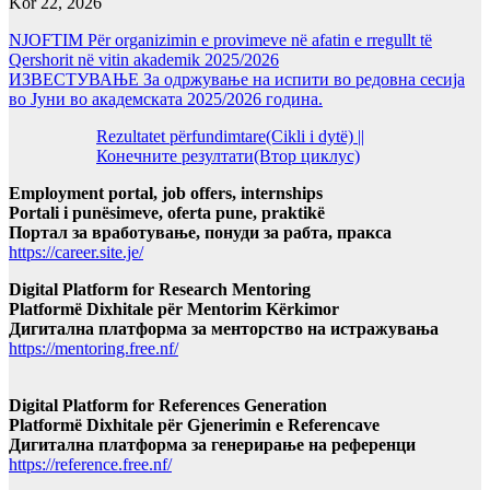
Kor 22, 2026
NJOFTIM Për organizimin e provimeve në afatin e rregullt të
Qershorit në vitin akademik 2025/2026
ИЗВЕСТУВАЊЕ За одржување на испити во редовна сесија
во Јуни во академската 2025/2026 година.
Rezultatet përfundimtare(Cikli i dytë) ||
Конечните резултати(Втор циклус)
Employment portal, job offers, internships
Portali i punësimeve, oferta pune, praktikë
Портал за вработување, понуди за рабта, пракса
https://career.site.je/
Digital Platform for Research Mentoring
Platformë Dixhitale për Mentorim Kërkimor
Дигитална платформа за менторство на истражувања
https://mentoring.free.nf/
Digital Platform for References Generation
Platformë Dixhitale për Gjenerimin e Referencave
Дигитална платформа за генерирање на референци
https://reference.free.nf/