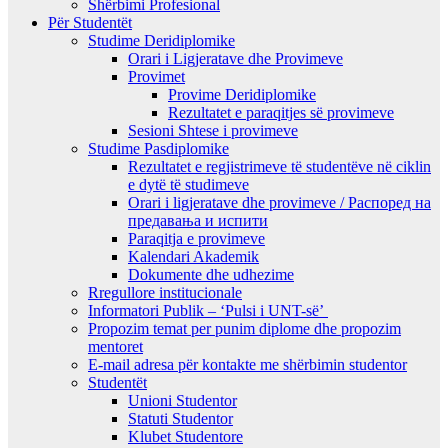
Shërbimi Profesional
Për Studentët
Studime Deridiplomike
Orari i Ligjeratave dhe Provimeve
Provimet
Provime Deridiplomike
Rezultatet e paraqitjes së provimeve
Sesioni Shtese i provimeve
Studime Pasdiplomike
Rezultatet e regjistrimeve të studentëve në ciklin
e dytë të studimeve
Orari i ligjeratave dhe provimeve / Распоред на
предавањa и испити
Paraqitja e provimeve
Kalendari Akademik
Dokumente dhe udhezime
Rregullore institucionale
Informatori Publik – ‘Pulsi i UNT-së’
Propozim temat per punim diplome dhe propozim
mentoret
E-mail adresa për kontakte me shërbimin studentor
Studentët
Unioni Studentor
Statuti Studentor
Klubet Studentore