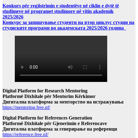
Konkurs për regjistrimin e studentëve në ciklin e dytë të
studimeve në programet studimore në vitin akademik
2025/2026
Конкурс за запишување студенти на втор циклус студии на
студиските програми во академската 2025/2026 година
Digital Platform for Research Mentoring
Platformë Dixhitale për Mentorim Kërkimor
Дигитална платформа за менторство на истражувања
https://mentoring.free.nf/
Digital Platform for References Generation
Platformë Dixhitale për Gjenerimin e Referencave
Дигитална платформа за генерирање на референци
https://reference.free.nf/