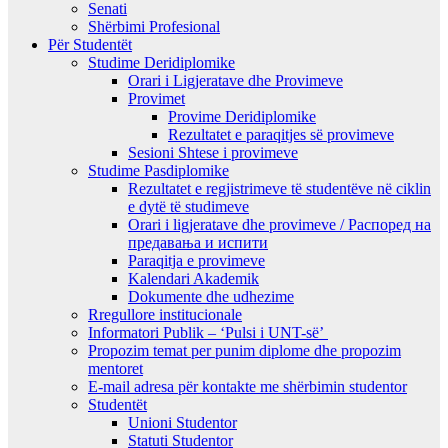
Senati
Shërbimi Profesional
Për Studentët
Studime Deridiplomike
Orari i Ligjeratave dhe Provimeve
Provimet
Provime Deridiplomike
Rezultatet e paraqitjes së provimeve
Sesioni Shtese i provimeve
Studime Pasdiplomike
Rezultatet e regjistrimeve të studentëve në ciklin
e dytë të studimeve
Orari i ligjeratave dhe provimeve / Распоред на
предавањa и испити
Paraqitja e provimeve
Kalendari Akademik
Dokumente dhe udhezime
Rregullore institucionale
Informatori Publik – ‘Pulsi i UNT-së’
Propozim temat per punim diplome dhe propozim
mentoret
E-mail adresa për kontakte me shërbimin studentor
Studentët
Unioni Studentor
Statuti Studentor