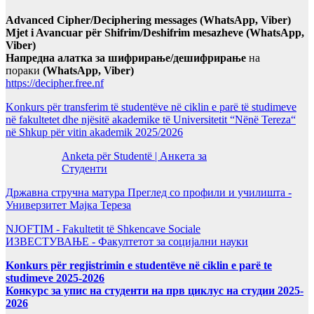
Advanced Cipher/Deciphering messages (WhatsApp, Viber)
Mjet i Avancuar për Shifrim/Deshifrim mesazheve (WhatsApp,
Viber)
Напредна алатка за шифрирање/дешифрирање
на
пораки
(WhatsApp, Viber)
https://decipher.free.nf
Konkurs për transferim të studentëve në ciklin e parë të studimeve
në fakultetet dhe njësitë akademike të Universitetit “Nënë Tereza“
në Shkup për vitin akademik 2025/2026
Anketa për Studentë | Анкета за
Студенти
Државна стручна матура Преглед со профили и училишта -
Универзитет Мајка Тереза
NJOFTIM - Fakultetit të Shkencave Sociale
ИЗВЕСТУВАЊЕ - Факултетот за социјални науки
Konkurs për regjistrimin e studentëve në ciklin e parë te
studimeve 2025-2026
Конкурс за упис на студенти на прв циклус на студии 2025-
2026