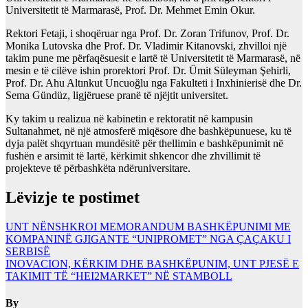
Universitetit të Marmarasë, Prof. Dr. Mehmet Emin Okur.
Rektori Fetaji, i shoqëruar nga Prof. Dr. Zoran Trifunov, Prof. Dr.
Monika Lutovska dhe Prof. Dr. Vladimir Kitanovski, zhvilloi një
takim pune me përfaqësuesit e lartë të Universitetit të Marmarasë, në
mesin e të cilëve ishin prorektori Prof. Dr. Ümit Süleyman Şehirli,
Prof. Dr. Ahu Altınkut Uncuoğlu nga Fakulteti i Inxhinierisë dhe Dr.
Sema Gündüz, ligjëruese pranë të njëjtit universitet.
Ky takim u realizua në kabinetin e rektoratit në kampusin
Sultanahmet, në një atmosferë miqësore dhe bashkëpunuese, ku të
dyja palët shqyrtuan mundësitë për thellimin e bashkëpunimit në
fushën e arsimit të lartë, kërkimit shkencor dhe zhvillimit të
projekteve të përbashkëta ndëruniversitare.
Lëvizje te postimet
UNT NËNSHKROI MEMORANDUM BASHKËPUNIMI ME
KOMPANINË GJIGANTE “UNIPROMET” NGA ÇAÇAKU I
SERBISË
INOVACION, KËRKIM DHE BASHKËPUNIM, UNT PJESË E
TAKIMIT TË “HEI2MARKET” NË STAMBOLL
By