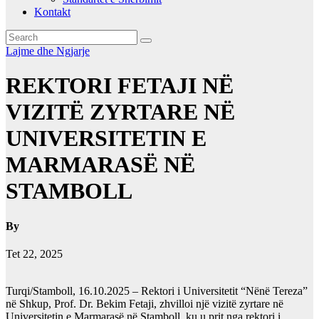
Kontakt
Lajme dhe Ngjarje
REKTORI FETAJI NË
VIZITË ZYRTARE NË
UNIVERSITETIN E
MARMARASË NË
STAMBOLL
By
Tet 22, 2025
Turqi/Stamboll, 16.10.2025 – Rektori i Universitetit “Nënë Tereza”
në Shkup, Prof. Dr. Bekim Fetaji, zhvilloi një vizitë zyrtare në
Universitetin e Marmarasë në Stamboll, ku u prit nga rektori i