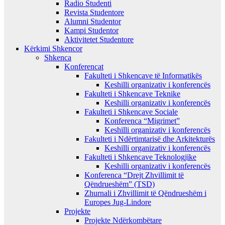
Radio Studenti
Revista Studentore
Alumni Studentor
Kampi Studentor
Aktivitetet Studentore
Kërkimi Shkencor
Shkenca
Konferencat
Fakulteti i Shkencave të Informatikës
Keshilli organizativ i konferencës
Fakulteti i Shkencave Teknike
Keshilli organizativ i konferencës
Fakulteti i Shkencave Sociale
Konferenca “Migrimet”
Keshilli organizativ i konferencës
Fakulteti i Ndërtimtarisë dhe Arkitekturës
Keshilli organizativ i konferencës
Fakulteti i Shkencave Teknologjike
Keshilli organizativ i konferencës
Konferenca “Drejt Zhvillimit të
Qëndrueshëm” (TSD)
Zhurnali i Zhvillimit të Qëndrueshëm i
Europes Jug-Lindore
Projekte
Projekte Ndërkombëtare