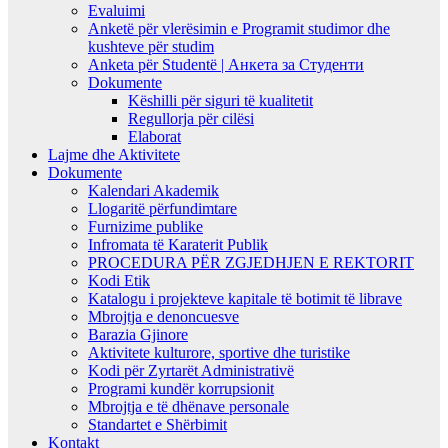
Evaluimi
Anketë për vlerësimin e Programit studimor dhe
kushteve për studim
Anketa për Studentë | Анкета за Студенти
Dokumente
Këshilli për siguri të kualitetit
Regullorja për cilësi
Elaborat
Lajme dhe Aktivitete
Dokumente
Kalendari Akademik
Llogaritë përfundimtare
Furnizime publike
Infromata të Karaterit Publik
PROCEDURA PËR ZGJEDHJEN E REKTORIT
Kodi Etik
Katalogu i projekteve kapitale të botimit të librave
Mbrojtja e denoncuesve
Barazia Gjinore
Aktivitete kulturore, sportive dhe turistike
Kodi për Zyrtarët Administrativë
Programi kundër korrupsionit
Mbrojtja e të dhënave personale
Standartet e Shërbimit
Kontakt