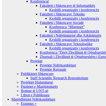
Konferencat
Fakulteti i Shkencave të Informatikës
Keshilli organizativ i konferencës
Fakulteti i Shkencave Teknike
Keshilli organizativ i konferencës
Fakulteti i Shkencave Sociale
Konferenca “Migrimet”
Keshilli organizativ i konferencës
Fakulteti i Ndërtimtarisë dhe Arkitekturës
Keshilli organizativ i konferencës
Fakulteti i Shkencave Teknologjike
Keshilli organizativ i konferencës
Konferenca “Drejt Zhvillimit të Qëndrues
Zhurnali i Zhvillimit të Qëndrueshëm i Eur
Projekte
Projekte Ndërkombëtare
Projekte Rajonale
Publikimet Shkencore
Staff Scientific Research Repositorium
Projektet Hulumtuese
Punimet e Magjistraturës
Botime të UNT-së
Librat e Publikuara
Marrëdhëniet Ndërkombëtare
Erasmus +