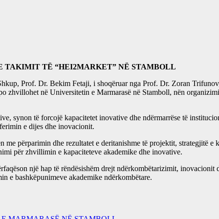
E TAKIMIT TË “HEI2MARKET” NË STAMBOLL
Shkup, Prof. Dr. Bekim Fetaji, i shoqëruar nga Prof. Dr. Zoran Trifuno
 po zhvillohet në Universitetin e Marmarasë në Stamboll, nën organiz
 synon të forcojë kapacitetet inovative dhe ndërmarrëse të institucione
sferimin e dijes dhe inovacionit.
me përparimin dhe rezultatet e deritanishme të projektit, strategjitë 
jnimi për zhvillimin e kapaciteteve akademike dhe inovative.
ërfaqëson një hap të rëndësishëm drejt ndërkombëtarizimit, inovacionit 
orcimin e bashkëpunimeve akademike ndërkombëtare.
IN E MARMARASË NË STAMBOLL