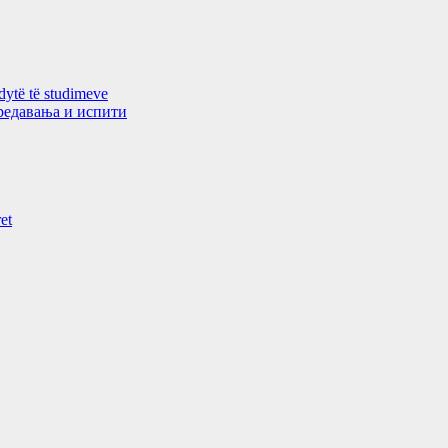
 dytë të studimeve
 предавањa и испити
et