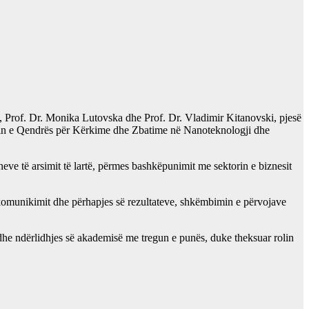
v, Prof. Dr. Monika Lutovska dhe Prof. Dr. Vladimir Kitanovski, pjesë
imin e Qendrës për Kërkime dhe Zbatime në Nanoteknologji dhe
ve të arsimit të lartë, përmes bashkëpunimit me sektorin e biznesit
e komunikimit dhe përhapjes së rezultateve, shkëmbimin e përvojave
dhe ndërlidhjes së akademisë me tregun e punës, duke theksuar rolin