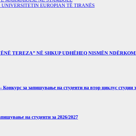
UNIVERSITETIN EUROPIAN TË TIRANËS
“NËNË TEREZA” NË SHKUP UDHËHEQ NISMËN NDËRKOM
027 – Конкурс за запишување на студенти на втор циклус студии 
 запишување на студенти за 2026/2027