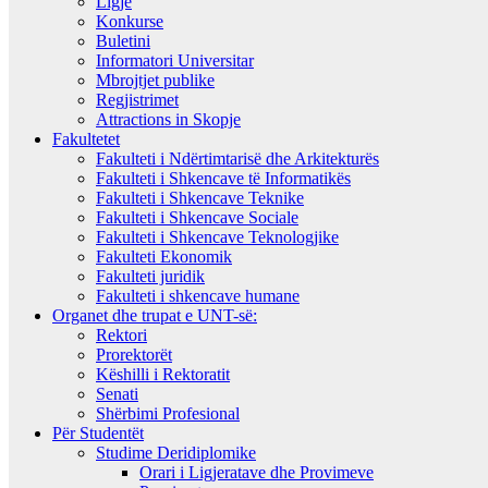
Ligje
Konkurse
Buletini
Informatori Universitar
Mbrojtjet publike
Regjistrimet
Attractions in Skopje
Fakultetet
Fakulteti i Ndërtimtarisë dhe Arkitekturës
Fakulteti i Shkencave të Informatikës
Fakulteti i Shkencave Teknike
Fakulteti i Shkencave Sociale
Fakulteti i Shkencave Teknologjike
Fakulteti Ekonomik
Fakulteti juridik
Fakulteti i shkencave humane
Organet dhe trupat e UNT-së:
Rektori
Prorektorët
Këshilli i Rektoratit
Senati
Shërbimi Profesional
Për Studentët
Studime Deridiplomike
Orari i Ligjeratave dhe Provimeve