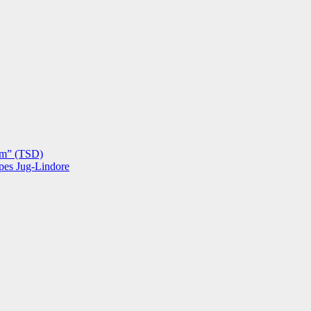
hëm” (TSD)
opes Jug-Lindore