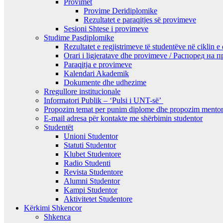
Provimet
Provime Deridiplomike
Rezultatet e paraqitjes së provimeve
Sesioni Shtese i provimeve
Studime Pasdiplomike
Rezultatet e regjistrimeve të studentëve në ciklin e
Orari i ligjeratave dhe provimeve / Распоред на
Paraqitja e provimeve
Kalendari Akademik
Dokumente dhe udhezime
Rregullore institucionale
Informatori Publik – ‘Pulsi i UNT-së’
Propozim temat per punim diplome dhe propozim mentor
E-mail adresa për kontakte me shërbimin studentor
Studentët
Unioni Studentor
Statuti Studentor
Klubet Studentore
Radio Studenti
Revista Studentore
Alumni Studentor
Kampi Studentor
Aktivitetet Studentore
Kërkimi Shkencor
Shkenca