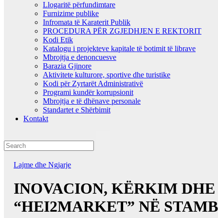
Llogaritë përfundimtare
Furnizime publike
Infromata të Karaterit Publik
PROCEDURA PËR ZGJEDHJEN E REKTORIT
Kodi Etik
Katalogu i projekteve kapitale të botimit të librave
Mbrojtja e denoncuesve
Barazia Gjinore
Aktivitete kulturore, sportive dhe turistike
Kodi për Zyrtarët Administrativë
Programi kundër korrupsionit
Mbrojtja e të dhënave personale
Standartet e Shërbimit
Kontakt
Lajme dhe Ngjarje
INOVACION, KËRKIM DHE 
“HEI2MARKET” NË STAM