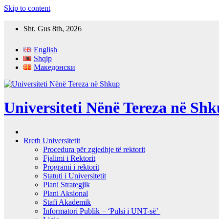
Skip to content
Sht. Gus 8th, 2026
English
Shqip
Македонски
Universiteti Nënë Tereza në Sh
Rreth Universitetit
Procedura për zgjedhje të rektorit
Fjalimi i Rektorit
Programi i rektorit
Statuti i Universitetit
Plani Strategjik
Plani Aksional
Stafi Akademik
Informatori Publik – ‘Pulsi i UNT-së’