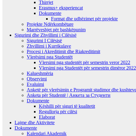
Thirrjet
Erasmus+ eksperiencat
Dokumente
Format dhe udhëzimet për projekte
Projekte Ndërkombëtare
Marrëveshjet për bashkëpunim
Sigurimi dhe Zhvillimi i Cilësisë
Sigurimi I Cilësisë
Zhvillimi i Kurrikulave
Procesi i Akreditimit dhe Riakreditimit
Vlerësimi nga Studentët
Vlersimi nga studentët për semestrin veror 2022
Vlersimi nga Studentët për semestrin dimëror 202
Kalueshmëria
Observimi
Evaluimi
Anketë për vlerësimin e Programit studimor dhe kushteve
Anketa për Studentë | Анкета за Студенти
Dokumente
Këshilli për siguri të kualitetit
Regullorja për cilësi
Elaborat
Lajme dhe Aktivitete
Dokumente
Kalendari Akademik