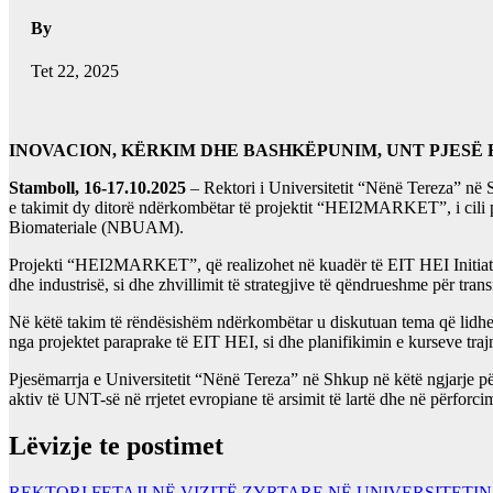
By
Tet 22, 2025
INOVACION, KËRKIM DHE BASHKËPUNIM, UNT PJESË 
Stamboll, 16-17.10.2025
– Rektori i Universitetit “Nënë Tereza” në 
e takimit dy ditorë ndërkombëtar të projektit “HEI2MARKET”, i cili
Biomateriale (NBUAM).
Projekti “HEI2MARKET”, që realizohet në kuadër të EIT HEI Initiative,
dhe industrisë, si dhe zhvillimit të strategjive të qëndrueshme për tran
Në këtë takim të rëndësishëm ndërkombëtar u diskutuan tema që lidhen 
nga projektet paraprake të EIT HEI, si dhe planifikimin e kurseve tra
Pjesëmarrja e Universitetit “Nënë Tereza” në Shkup në këtë ngjarje p
aktiv të UNT-së në rrjetet evropiane të arsimit të lartë dhe në përf
Lëvizje te postimet
REKTORI FETAJI NË VIZITË ZYRTARE NË UNIVERSITET