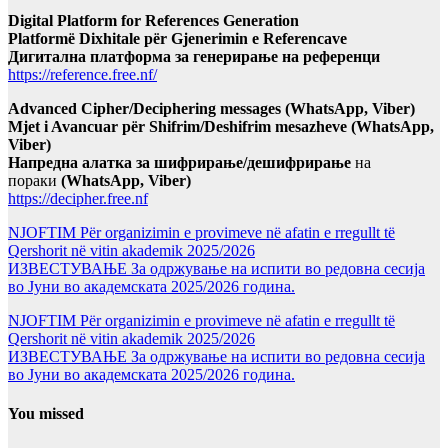
Digital Platform for References Generation
Platformë Dixhitale për Gjenerimin e Referencave
Дигитална платформа за генерирање на референци
https://reference.free.nf/
Advanced Cipher/Deciphering messages (WhatsApp, Viber)
Mjet i Avancuar për Shifrim/Deshifrim mesazheve (WhatsApp,
Viber)
Напредна алатка за шифрирање/дешифрирање
на
пораки
(WhatsApp, Viber)
https://decipher.free.nf
NJOFTIM Për organizimin e provimeve në afatin e rregullt të
Qershorit në vitin akademik 2025/2026
ИЗВЕСТУВАЊЕ За одржување на испити во редовна сесија
во Јуни во академската 2025/2026 година.
NJOFTIM Për organizimin e provimeve në afatin e rregullt të
Qershorit në vitin akademik 2025/2026
ИЗВЕСТУВАЊЕ За одржување на испити во редовна сесија
во Јуни во академската 2025/2026 година.
You missed