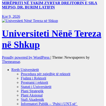
MIRËPRITI NË TAKIM ZYRTAR DREJTORIN E SH.A
MEPSO, DR. BURIM LATIFIN
Kor 9, 2026
Universiteti Nënë Tereza
në Shkup
Proudly powered by WordPress
|
Theme: Newspaperex by
Themeansar
.
Rreth Universitetit
Procedura për zgjedhje të rektorit
Fjalimi i Rektorit
Programi i rektorit
Statuti i Universitetit
Plani Strategjik
Plani Aksional
Stafi Akademik
Informatori Publik – ‘Pulsi i UNT-së’