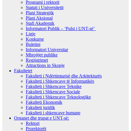
Programi i rektorit
Statuti i Universitetit
Plani Strategjik
Plani Aksional
Stafi Akademik
Informatori Publik – ‘Pulsi i UNT-së’
Ligje
Konkurse
Buletini
Informatori Universitar
Mbrojtjet publike
Regjistrimet
Attractions in Skopje
Fakultetet
Fakulteti i Ndërtimtarisë dhe Arkitekturës
Fakulteti i Shkencave të Informatikës
Fakulteti i Shkencave Teknike
Fakulteti i Shkencave Sociale
Fakulteti i Shkencave Teknologjike
Fakulteti Ekonomik
Fakulteti juridik
Fakulteti i shkencave humane
Organet dhe trupat e UNT-së:
Rektori
Prorektorët