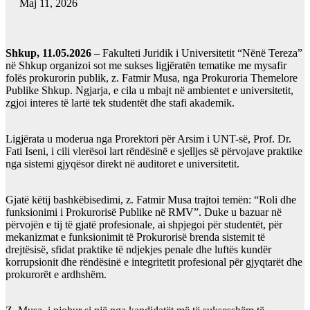
Maj 11, 2026
Shkup, 11.05.2026
– Fakulteti Juridik i Universitetit “Nënë Tereza”
në Shkup organizoi sot me sukses ligjëratën tematike me mysafir
folës prokurorin publik, z. Fatmir Musa, nga Prokuroria Themelore
Publike Shkup. Ngjarja, e cila u mbajt në ambientet e universitetit,
zgjoi interes të lartë tek studentët dhe stafi akademik.
Ligjërata u moderua nga Prorektori për Arsim i UNT-së, Prof. Dr.
Fati Iseni, i cili vlerësoi lart rëndësinë e sjelljes së përvojave praktike
nga sistemi gjyqësor direkt në auditoret e universitetit.
Gjatë këtij bashkëbisedimi, z. Fatmir Musa trajtoi temën: “Roli dhe
funksionimi i Prokurorisë Publike në RMV”. Duke u bazuar në
përvojën e tij të gjatë profesionale, ai shpjegoi për studentët, për
mekanizmat e funksionimit të Prokurorisë brenda sistemit të
drejtësisë, sfidat praktike të ndjekjes penale dhe luftës kundër
korrupsionit dhe rëndësinë e integritetit profesional për gjyqtarët dhe
prokurorët e ardhshëm.