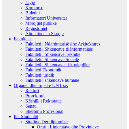
Ligje
Konkurse
Buletini
Informatori Universitar
Mbrojtjet publike
Regjistrimet
Attractions in Skopje
Fakultetet
Fakulteti i Ndërtimtarisë dhe Arkitekturës
Fakulteti i Shkencave të Informatikës
Fakulteti i Shkencave Teknike
Fakulteti i Shkencave Sociale
Fakulteti i Shkencave Teknologjike
Fakulteti Ekonomik
Fakulteti juridik
Fakulteti i shkencave humane
Organet dhe trupat e UNT-së:
Rektori
Prorektorët
Këshilli i Rektoratit
Senati
Shërbimi Profesional
Për Studentët
Studime Deridiplomike
Orari i Ligjeratave dhe Provimeve