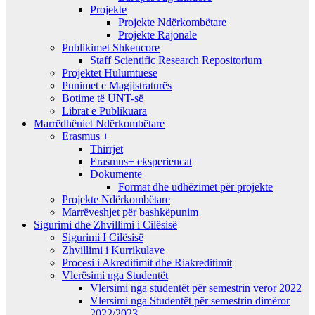
Projekte
Projekte Ndërkombëtare
Projekte Rajonale
Publikimet Shkencore
Staff Scientific Research Repositorium
Projektet Hulumtuese
Punimet e Magjistraturës
Botime të UNT-së
Librat e Publikuara
Marrëdhëniet Ndërkombëtare
Erasmus +
Thirrjet
Erasmus+ eksperiencat
Dokumente
Format dhe udhëzimet për projekte
Projekte Ndërkombëtare
Marrëveshjet për bashkëpunim
Sigurimi dhe Zhvillimi i Cilësisë
Sigurimi I Cilësisë
Zhvillimi i Kurrikulave
Procesi i Akreditimit dhe Riakreditimit
Vlerësimi nga Studentët
Vlersimi nga studentët për semestrin veror 2022
Vlersimi nga Studentët për semestrin dimëror
2022/2023