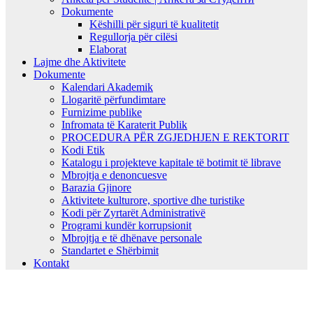
Dokumente
Këshilli për siguri të kualitetit
Regullorja për cilësi
Elaborat
Lajme dhe Aktivitete
Dokumente
Kalendari Akademik
Llogaritë përfundimtare
Furnizime publike
Infromata të Karaterit Publik
PROCEDURA PËR ZGJEDHJEN E REKTORIT
Kodi Etik
Katalogu i projekteve kapitale të botimit të librave
Mbrojtja e denoncuesve
Barazia Gjinore
Aktivitete kulturore, sportive dhe turistike
Kodi për Zyrtarët Administrativë
Programi kundër korrupsionit
Mbrojtja e të dhënave personale
Standartet e Shërbimit
Kontakt