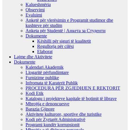
Kalueshmëria
Observimi
Evaluimi
Anketë për vlerësimin e Programit studimor dhe
kushteve për studim
Anketa për Studentë | Анкета за Студенти
Dokumente
Këshilli për siguri të kualitetit
Regullorja për cilësi
Elaborat
Lajme dhe Aktivitete
Dokumente
Kalendari Akademik
Llogaritë përfundimtare
Furnizime publike
Infromata të Karaterit Publik
PROCEDURA PËR ZGJEDHJEN E REKTORIT
Kodi Etik
Katalogu i projekteve kapitale të botimit të librave
Mbrojtja e denoncuesve
Barazia Gjinore
Aktivitete kulturore, sportive dhe turistike
Kodi për Zyrtarët Administrativë
Programi kundër korrupsionit
Mbrojtja e të dhënave personale