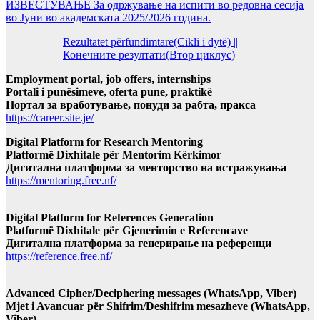
ИЗВЕСТУВАЊЕ За одржување на испити во редовна сесија
во Јуни во академската 2025/2026 година.
Rezultatet përfundimtare(Cikli i dytë) ||
Конечните резултати(Втор циклус)
Employment portal, job offers, internships
Portali i punësimeve, oferta pune, praktikë
Портал за вработување, понуди за рабта, пракса
https://career.site.je/
Digital Platform for Research Mentoring
Platformë Dixhitale për Mentorim Kërkimor
Дигитална платформа за менторство на истражувања
https://mentoring.free.nf/
Digital Platform for References Generation
Platformë Dixhitale për Gjenerimin e Referencave
Дигитална платформа за генерирање на референци
https://reference.free.nf/
Advanced Cipher/Deciphering messages (WhatsApp, Viber)
Mjet i Avancuar për Shifrim/Deshifrim mesazheve (WhatsApp,
Viber)