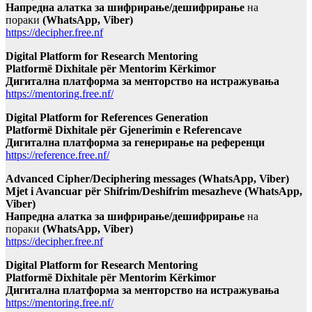
Напредна алатка за шифрирање/дешифрирање
на
пораки
(WhatsApp, Viber)
https://decipher.free.nf
Digital Platform for Research Mentoring
Platformë Dixhitale për Mentorim Kërkimor
Дигитална платформа за менторство на истражувања
https://mentoring.free.nf/
Digital Platform for References Generation
Platformë Dixhitale për Gjenerimin e Referencave
Дигитална платформа за генерирање на референци
https://reference.free.nf/
Advanced Cipher/Deciphering messages (WhatsApp, Viber)
Mjet i Avancuar për Shifrim/Deshifrim mesazheve (WhatsApp,
Viber)
Напредна алатка за шифрирање/дешифрирање
на
пораки
(WhatsApp, Viber)
https://decipher.free.nf
Digital Platform for Research Mentoring
Platformë Dixhitale për Mentorim Kërkimor
Дигитална платформа за менторство на истражувања
https://mentoring.free.nf/