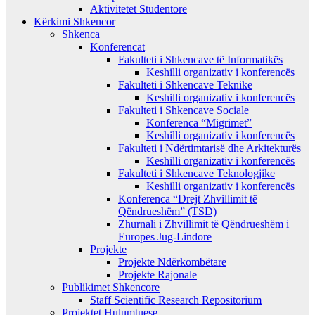
Aktivitetet Studentore
Kërkimi Shkencor
Shkenca
Konferencat
Fakulteti i Shkencave të Informatikës
Keshilli organizativ i konferencës
Fakulteti i Shkencave Teknike
Keshilli organizativ i konferencës
Fakulteti i Shkencave Sociale
Konferenca “Migrimet”
Keshilli organizativ i konferencës
Fakulteti i Ndërtimtarisë dhe Arkitekturës
Keshilli organizativ i konferencës
Fakulteti i Shkencave Teknologjike
Keshilli organizativ i konferencës
Konferenca “Drejt Zhvillimit të
Qëndrueshëm” (TSD)
Zhurnali i Zhvillimit të Qëndrueshëm i
Europes Jug-Lindore
Projekte
Projekte Ndërkombëtare
Projekte Rajonale
Publikimet Shkencore
Staff Scientific Research Repositorium
Projektet Hulumtuese