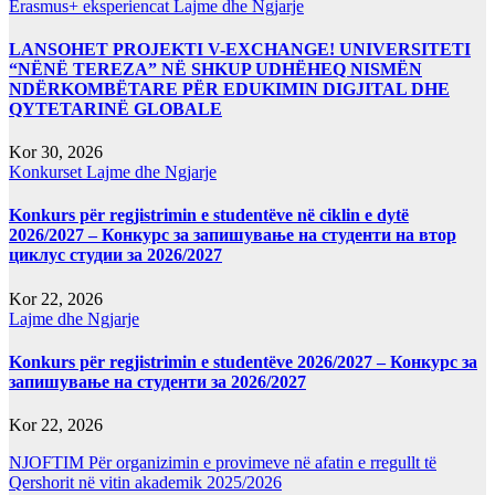
Erasmus+ eksperiencat
Lajme dhe Ngjarje
LANSOHET PROJEKTI V-EXCHANGE! UNIVERSITETI
“NËNË TEREZA” NË SHKUP UDHËHEQ NISMËN
NDËRKOMBËTARE PËR EDUKIMIN DIGJITAL DHE
QYTETARINË GLOBALE
Kor 30, 2026
Konkurset
Lajme dhe Ngjarje
Konkurs për regjistrimin e studentëve në ciklin e dytë
2026/2027 – Конкурс за запишување на студенти на втор
циклус студии за 2026/2027
Kor 22, 2026
Lajme dhe Ngjarje
Konkurs për regjistrimin e studentëve 2026/2027 – Конкурс за
запишување на студенти за 2026/2027
Kor 22, 2026
NJOFTIM Për organizimin e provimeve në afatin e rregullt të
Qershorit në vitin akademik 2025/2026