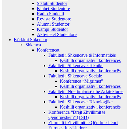
Statuti Studentor
Klubet Studentore
Radio Studenti
Revista Studentore
Alumni Studentor
Kampi Studentor
Aktivitetet Studentore
Kërkimi Shkencor
Shkenca
Konferencat
Fakulteti i Shkencave të Informatikës
Keshilli organizativ i konferencës
Fakulteti i Shkencave Teknike
Keshilli organizativ i konferencës
Fakulteti i Shkencave Sociale
Konferenca “Migrimet”
Keshilli organizativ i konferencës
Fakulteti i Ndërtimtarisë dhe Arkitekturës
Keshilli organizativ i konferencës
Fakulteti i Shkencave Teknologjike
Keshilli organizativ i konferencës
Konferenca “Drejt Zhvillimit të
Qëndrueshëm” (TSD)
Zhurnali i Zhvillimit të Qëndrueshëm i
Europes Jug-Lindore