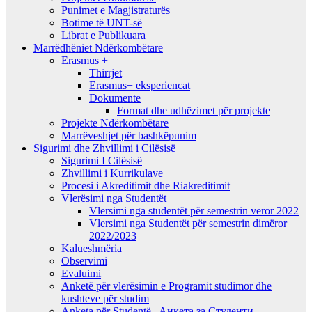
Punimet e Magjistraturës
Botime të UNT-së
Librat e Publikuara
Marrëdhëniet Ndërkombëtare
Erasmus +
Thirrjet
Erasmus+ eksperiencat
Dokumente
Format dhe udhëzimet për projekte
Projekte Ndërkombëtare
Marrëveshjet për bashkëpunim
Sigurimi dhe Zhvillimi i Cilësisë
Sigurimi I Cilësisë
Zhvillimi i Kurrikulave
Procesi i Akreditimit dhe Riakreditimit
Vlerësimi nga Studentët
Vlersimi nga studentët për semestrin veror 2022
Vlersimi nga Studentët për semestrin dimëror
2022/2023
Kalueshmëria
Observimi
Evaluimi
Anketë për vlerësimin e Programit studimor dhe
kushteve për studim
Anketa për Studentë | Анкета за Студенти