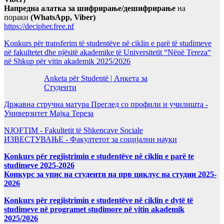
Напредна алатка за шифрирање/дешифрирање
на
пораки
(WhatsApp, Viber)
https://decipher.free.nf
Konkurs për transferim të studentëve në ciklin e parë të studimeve
në fakultetet dhe njësitë akademike të Universitetit “Nënë Tereza“
në Shkup për vitin akademik 2025/2026
Anketa për Studentë | Анкета за
Студенти
Државна стручна матура Преглед со профили и училишта -
Универзитет Мајка Тереза
NJOFTIM - Fakultetit të Shkencave Sociale
ИЗВЕСТУВАЊЕ - Факултетот за социјални науки
Konkurs për regjistrimin e studentëve në ciklin e parë te
studimeve 2025-2026
Конкурс за упис на студенти на прв циклус на студии 2025-
2026
Konkurs për regjistrimin e studentëve në ciklin e dytë të
studimeve në programet studimore në vitin akademik
2025/2026