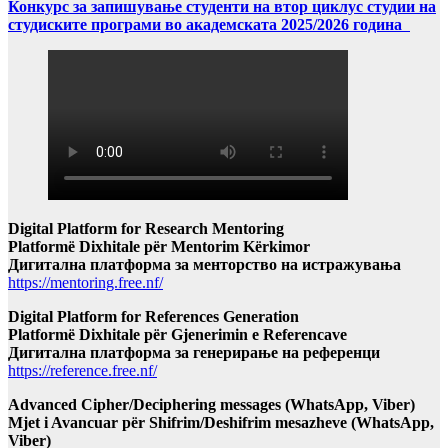
Конкурс за запишување студенти на втор циклус студии на
студиските програми во академската 2025/2026 година
Digital Platform for Research Mentoring
Platformë Dixhitale për Mentorim Kërkimor
Дигитална платформа за менторство на истражувања
https://mentoring.free.nf/
Digital Platform for References Generation
Platformë Dixhitale për Gjenerimin e Referencave
Дигитална платформа за генерирање на референци
https://reference.free.nf/
Advanced Cipher/Deciphering messages (WhatsApp, Viber)
Mjet i Avancuar për Shifrim/Deshifrim mesazheve (WhatsApp,
Viber)