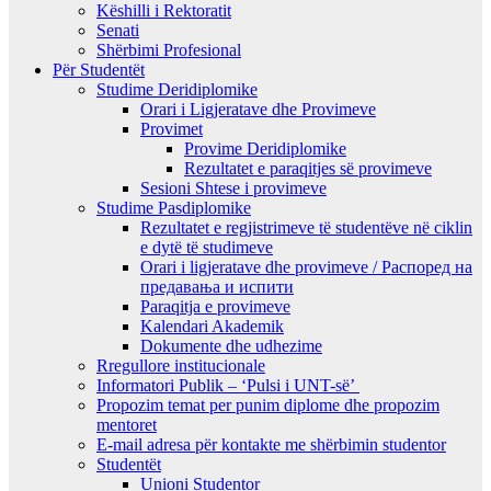
Këshilli i Rektoratit
Senati
Shërbimi Profesional
Për Studentët
Studime Deridiplomike
Orari i Ligjeratave dhe Provimeve
Provimet
Provime Deridiplomike
Rezultatet e paraqitjes së provimeve
Sesioni Shtese i provimeve
Studime Pasdiplomike
Rezultatet e regjistrimeve të studentëve në ciklin
e dytë të studimeve
Orari i ligjeratave dhe provimeve / Распоред на
предавањa и испити
Paraqitja e provimeve
Kalendari Akademik
Dokumente dhe udhezime
Rregullore institucionale
Informatori Publik – ‘Pulsi i UNT-së’
Propozim temat per punim diplome dhe propozim
mentoret
E-mail adresa për kontakte me shërbimin studentor
Studentët
Unioni Studentor