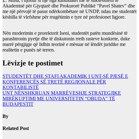
Z. Musa, i njohur si një nga kandidatët më të suksesshëm të
Akademisë për Gjyqtarë dhe Prokurorë Publikë “Pavel Shatev” dhe
me një përvojë të pasur ndërkombëtare në UNDP, ndau me studentët
këshilla të vlefshme për rrugëtimin e tyre në profesionet ligjore.
Nën moderimin e prorektorit Iseni, studentët patën mundësinë të
parashtronin pyetje dhe të diskutonin rreth rasteve konkrete, duke
marrë përgjigje që lidhin teorinë e mësuar në lëndët juridike me
realitetin e punës në terren.
Lëvizje te postimet
STUDENTËT DHE STAFI AKADEMIK I UNT-SË PJESË E
KONFERENCËS SË TREТË REGJIONALE PËR
KONTABILISTË
UNT NËNSHKRUAN MARRËVESHJE STRATEGJIKE
MIRËKUPTIMI ME UNIVERSITETIN “OBUDA” TË
BUDAPESTIT
By
Related Post