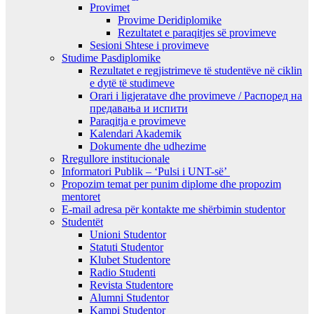
Provimet
Provime Deridiplomike
Rezultatet e paraqitjes së provimeve
Sesioni Shtese i provimeve
Studime Pasdiplomike
Rezultatet e regjistrimeve të studentëve në ciklin
e dytë të studimeve
Orari i ligjeratave dhe provimeve / Распоред на
предавањa и испити
Paraqitja e provimeve
Kalendari Akademik
Dokumente dhe udhezime
Rregullore institucionale
Informatori Publik – ‘Pulsi i UNT-së’
Propozim temat per punim diplome dhe propozim
mentoret
E-mail adresa për kontakte me shërbimin studentor
Studentët
Unioni Studentor
Statuti Studentor
Klubet Studentore
Radio Studenti
Revista Studentore
Alumni Studentor
Kampi Studentor