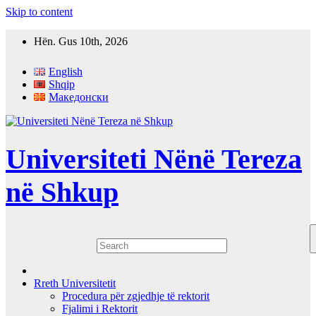
Skip to content
Hën. Gus 10th, 2026
English
Shqip
Македонски
Universiteti Nënë Tereza
në Shkup
Rreth Universitetit
Procedura për zgjedhje të rektorit
Fjalimi i Rektorit