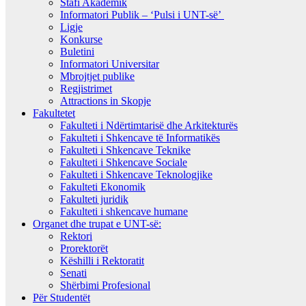
Stafi Akademik
Informatori Publik – ‘Pulsi i UNT-së’
Ligje
Konkurse
Buletini
Informatori Universitar
Mbrojtjet publike
Regjistrimet
Attractions in Skopje
Fakultetet
Fakulteti i Ndërtimtarisë dhe Arkitekturës
Fakulteti i Shkencave të Informatikës
Fakulteti i Shkencave Teknike
Fakulteti i Shkencave Sociale
Fakulteti i Shkencave Teknologjike
Fakulteti Ekonomik
Fakulteti juridik
Fakulteti i shkencave humane
Organet dhe trupat e UNT-së:
Rektori
Prorektorët
Këshilli i Rektoratit
Senati
Shërbimi Profesional
Për Studentët