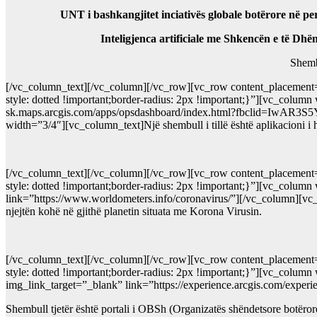
UNT i bashkangjitet inciativës globale botërore në pe
Inteligjenca artificiale me Shkencën e të Dh
Shembu
[/vc_column_text][/vc_column][/vc_row][vc_row content_placement=
style: dotted !important;border-radius: 2px !important;}”][vc_colu
sk.maps.arcgis.com/apps/opsdashboard/index.html?fbclid=Iw
width=”3/4″][vc_column_text]Një shembull i tillë është aplikacioni i 
[/vc_column_text][/vc_column][/vc_row][vc_row content_placement=
style: dotted !important;border-radius: 2px !important;}”][vc_colu
link=”https://www.worldometers.info/coronavirus/”][/vc_column][vc_c
njejtën kohë në gjithë planetin situata me Korona Virusin.
[/vc_column_text][/vc_column][/vc_row][vc_row content_placement=
style: dotted !important;border-radius: 2px !important;}”][vc_colu
img_link_target=”_blank” link=”https://experience.arcgis.com/ex
Shembull tjetër është portali i OBSh (Organizatës shëndetsore botëror