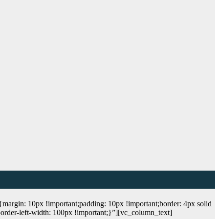
gin: 10px !important;padding: 10px !important;border: 4px solid
rder-left-width: 100px !important;}”][vc_column_text]