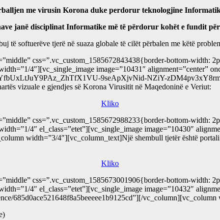
rballjen me virusin Korona duke perdorur teknologjine Informatike
ënave janë disciplinat Informatike më të përdorur kohët e fundit p
j të softuerëve tjerë në suaza globale të cilët përbalen me këtë proble
”middle” css=”.vc_custom_1585672843438{border-bottom-width: 2px !
mn width=”1/4″][vc_single_image image=”10431″ alignment=”center” onc
AR3S5YfbUxLtJuY9PAz_ZhTfX1VU-9seApXjvNid-NZiY-zDM4pv3xY8rms
hartës vizuale e gjendjes së Korona Virusitit në Maqedoninë e Veriut:
Kliko
”middle” css=”.vc_custom_1585672988233{border-bottom-width: 2px !
mn width=”1/4″ el_class=”etet”][vc_single_image image=”10430″ align
olumn width=”3/4″][vc_column_text]Një shembull tjetër është portali Wo
Kliko
”middle” css=”.vc_custom_1585673001906{border-bottom-width: 2px !
mn width=”1/4″ el_class=”etet”][vc_single_image image=”10432″ align
perience/685d0ace521648f8a5beeeee1b9125cd”][/vc_column][vc_column 
e)