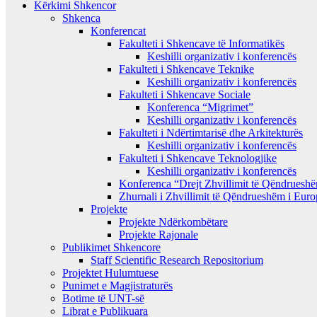
Kërkimi Shkencor
Shkenca
Konferencat
Fakulteti i Shkencave të Informatikës
Keshilli organizativ i konferencës
Fakulteti i Shkencave Teknike
Keshilli organizativ i konferencës
Fakulteti i Shkencave Sociale
Konferenca “Migrimet”
Keshilli organizativ i konferencës
Fakulteti i Ndërtimtarisë dhe Arkitekturës
Keshilli organizativ i konferencës
Fakulteti i Shkencave Teknologjike
Keshilli organizativ i konferencës
Konferenca “Drejt Zhvillimit të Qëndrues
Zhurnali i Zhvillimit të Qëndrueshëm i Eur
Projekte
Projekte Ndërkombëtare
Projekte Rajonale
Publikimet Shkencore
Staff Scientific Research Repositorium
Projektet Hulumtuese
Punimet e Magjistraturës
Botime të UNT-së
Librat e Publikuara