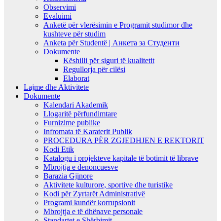
Observimi
Evaluimi
Anketë për vlerësimin e Programit studimor dhe
kushteve për studim
Anketa për Studentë | Анкета за Студенти
Dokumente
Këshilli për siguri të kualitetit
Regullorja për cilësi
Elaborat
Lajme dhe Aktivitete
Dokumente
Kalendari Akademik
Llogaritë përfundimtare
Furnizime publike
Infromata të Karaterit Publik
PROCEDURA PËR ZGJEDHJEN E REKTORIT
Kodi Etik
Katalogu i projekteve kapitale të botimit të librave
Mbrojtja e denoncuesve
Barazia Gjinore
Aktivitete kulturore, sportive dhe turistike
Kodi për Zyrtarët Administrativë
Programi kundër korrupsionit
Mbrojtja e të dhënave personale
Standartet e Shërbimit