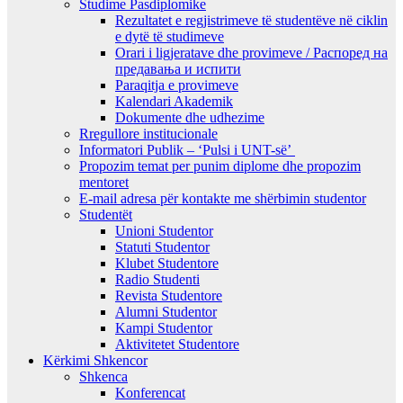
Studime Pasdiplomike
Rezultatet e regjistrimeve të studentëve në ciklin
e dytë të studimeve
Orari i ligjeratave dhe provimeve / Распоред на
предавањa и испити
Paraqitja e provimeve
Kalendari Akademik
Dokumente dhe udhezime
Rregullore institucionale
Informatori Publik – ‘Pulsi i UNT-së’
Propozim temat per punim diplome dhe propozim
mentoret
E-mail adresa për kontakte me shërbimin studentor
Studentët
Unioni Studentor
Statuti Studentor
Klubet Studentore
Radio Studenti
Revista Studentore
Alumni Studentor
Kampi Studentor
Aktivitetet Studentore
Kërkimi Shkencor
Shkenca
Konferencat