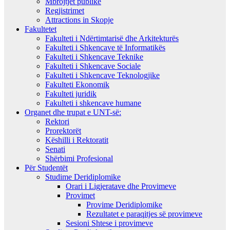
Mbrojtjet publike
Regjistrimet
Attractions in Skopje
Fakultetet
Fakulteti i Ndërtimtarisë dhe Arkitekturës
Fakulteti i Shkencave të Informatikës
Fakulteti i Shkencave Teknike
Fakulteti i Shkencave Sociale
Fakulteti i Shkencave Teknologjike
Fakulteti Ekonomik
Fakulteti juridik
Fakulteti i shkencave humane
Organet dhe trupat e UNT-së:
Rektori
Prorektorët
Këshilli i Rektoratit
Senati
Shërbimi Profesional
Për Studentët
Studime Deridiplomike
Orari i Ligjeratave dhe Provimeve
Provimet
Provime Deridiplomike
Rezultatet e paraqitjes së provimeve
Sesioni Shtese i provimeve