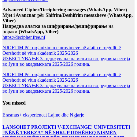
Advanced Cipher/Deciphering messages (WhatsApp, Viber)
Mjet i Avancuar për Shifrim/Deshifrim mesazheve (WhatsApp,
Viber)
Напредна алатка за шифрирање/дешифрирање
на
пораки
(WhatsApp, Viber)
https://decipher.free.nf
NJOFTIM Për organizimin e provimeve në afatin e rregullt të
Qershorit në vitin akademik 2025/2026
ИЗВЕСТУВАЊЕ За одржување на испити во редовна сесија
во Јуни во академската 2025/2026 година.
NJOFTIM Për organizimin e provimeve në afatin e rregullt të
Qershorit në vitin akademik 2025/2026
ИЗВЕСТУВАЊЕ За одржување на испити во редовна сесија
во Јуни во академската 2025/2026 година.
You missed
Erasmus+ eksperiencat
Lajme dhe Ngjarje
LANSOHET PROJEKTI V-EXCHANGE! UNIVERSITETI
“NËNË TEREZA” NË SHKUP UDHËHEQ NISMËN