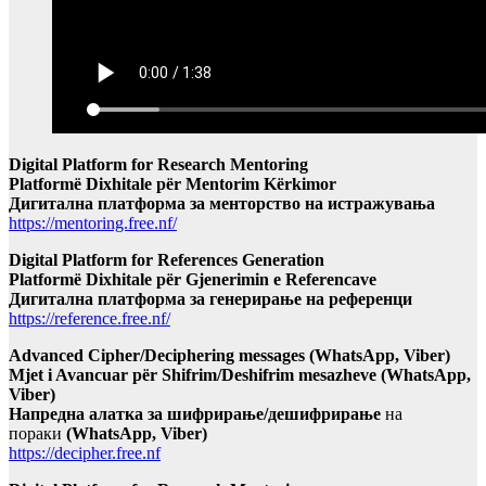
Digital Platform for Research Mentoring
Platformë Dixhitale për Mentorim Kërkimor
Дигитална платформа за менторство на истражувања
https://mentoring.free.nf/
Digital Platform for References Generation
Platformë Dixhitale për Gjenerimin e Referencave
Дигитална платформа за генерирање на референци
https://reference.free.nf/
Advanced Cipher/Deciphering messages (WhatsApp, Viber)
Mjet i Avancuar për Shifrim/Deshifrim mesazheve (WhatsApp,
Viber)
Напредна алатка за шифрирање/дешифрирање
на
пораки
(WhatsApp, Viber)
https://decipher.free.nf