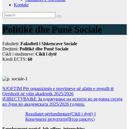
Kontakt
Politikё dhe Punё Sociale
Fakulteti:
Fakulteti i Shkencave Sociale
Drejtimi:
Politikё dhe Punё Sociale
Cikli i studimeve:
Cikli i dytë
Kredi ECTS:
60
NJOFTIM Për organizimin e provimeve në afatin e rregullt të
Qershorit në vitin akademik 2025/2026
ИЗВЕСТУВАЊЕ За одржување на испити во редовна сесија
во Јуни во академската 2025/2026 година.
Rezultatet përfundimtare(Cikli i dytë) ||
Конечните резултати(Втор циклус)
Employment portal, job offers, internships