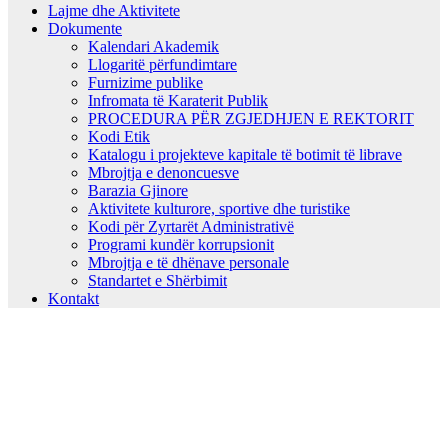
Lajme dhe Aktivitete
Dokumente
Kalendari Akademik
Llogaritë përfundimtare
Furnizime publike
Infromata të Karaterit Publik
PROCEDURA PËR ZGJEDHJEN E REKTORIT
Kodi Etik
Katalogu i projekteve kapitale të botimit të librave
Mbrojtja e denoncuesve
Barazia Gjinore
Aktivitete kulturore, sportive dhe turistike
Kodi për Zyrtarët Administrativë
Programi kundër korrupsionit
Mbrojtja e të dhënave personale
Standartet e Shërbimit
Kontakt