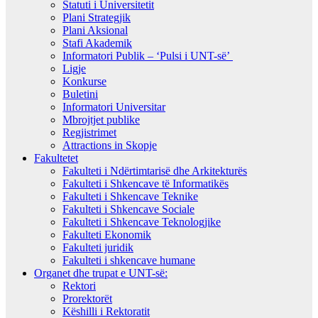
Statuti i Universitetit
Plani Strategjik
Plani Aksional
Stafi Akademik
Informatori Publik – ‘Pulsi i UNT-së’
Ligje
Konkurse
Buletini
Informatori Universitar
Mbrojtjet publike
Regjistrimet
Attractions in Skopje
Fakultetet
Fakulteti i Ndërtimtarisë dhe Arkitekturës
Fakulteti i Shkencave të Informatikës
Fakulteti i Shkencave Teknike
Fakulteti i Shkencave Sociale
Fakulteti i Shkencave Teknologjike
Fakulteti Ekonomik
Fakulteti juridik
Fakulteti i shkencave humane
Organet dhe trupat e UNT-së:
Rektori
Prorektorët
Këshilli i Rektoratit