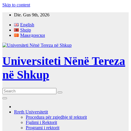
Skip to content
Die. Gus 9th, 2026
English
Shqip
Македонски
Universiteti Nënë Tereza
në Shkup
Rreth Universitetit
Procedura për zgjedhje të rektorit
Fjalimi i Rektorit
Programi i rektorit