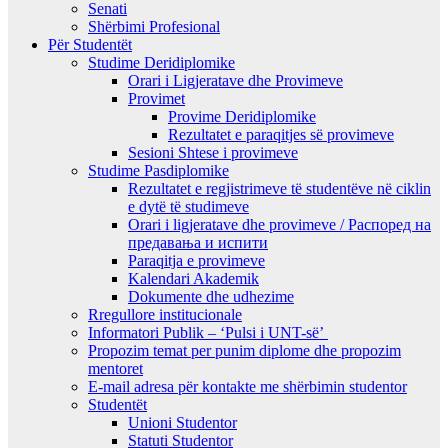
Senati
Shërbimi Profesional
Për Studentët
Studime Deridiplomike
Orari i Ligjeratave dhe Provimeve
Provimet
Provime Deridiplomike
Rezultatet e paraqitjes së provimeve
Sesioni Shtese i provimeve
Studime Pasdiplomike
Rezultatet e regjistrimeve të studentëve në ciklin
e dytë të studimeve
Orari i ligjeratave dhe provimeve / Распоред на
предавањa и испити
Paraqitja e provimeve
Kalendari Akademik
Dokumente dhe udhezime
Rregullore institucionale
Informatori Publik – ‘Pulsi i UNT-së’
Propozim temat per punim diplome dhe propozim
mentoret
E-mail adresa për kontakte me shërbimin studentor
Studentët
Unioni Studentor
Statuti Studentor