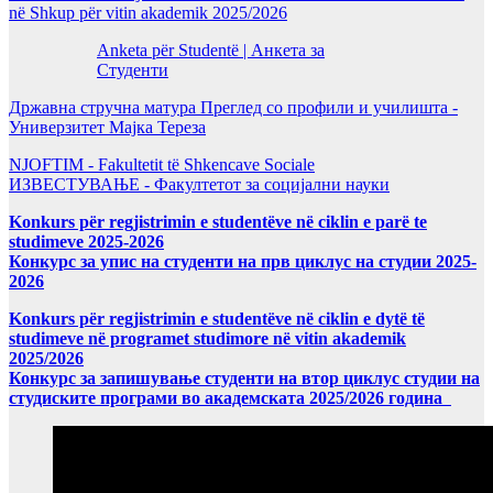
në Shkup për vitin akademik 2025/2026
Anketa për Studentë | Анкета за
Студенти
Државна стручна матура Преглед со профили и училишта -
Универзитет Мајка Тереза
NJOFTIM - Fakultetit të Shkencave Sociale
ИЗВЕСТУВАЊЕ - Факултетот за социјални науки
Konkurs për regjistrimin e studentëve në ciklin e parë te
studimeve 2025-2026
Конкурс за упис на студенти на прв циклус на студии 2025-
2026
Konkurs për regjistrimin e studentëve në ciklin e dytë të
studimeve në programet studimore në vitin akademik
2025/2026
Конкурс за запишување студенти на втор циклус студии на
студиските програми во академската 2025/2026 година