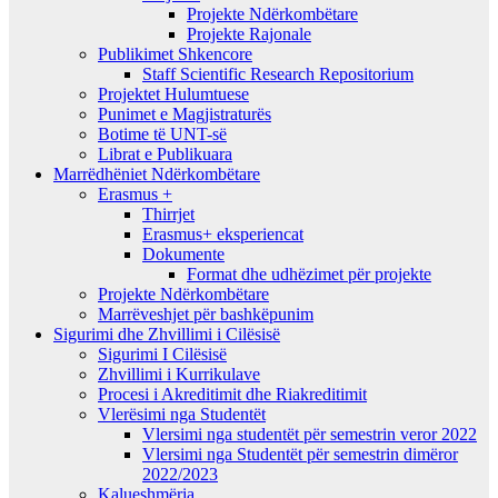
Projekte Ndërkombëtare
Projekte Rajonale
Publikimet Shkencore
Staff Scientific Research Repositorium
Projektet Hulumtuese
Punimet e Magjistraturës
Botime të UNT-së
Librat e Publikuara
Marrëdhëniet Ndërkombëtare
Erasmus +
Thirrjet
Erasmus+ eksperiencat
Dokumente
Format dhe udhëzimet për projekte
Projekte Ndërkombëtare
Marrëveshjet për bashkëpunim
Sigurimi dhe Zhvillimi i Cilësisë
Sigurimi I Cilësisë
Zhvillimi i Kurrikulave
Procesi i Akreditimit dhe Riakreditimit
Vlerësimi nga Studentët
Vlersimi nga studentët për semestrin veror 2022
Vlersimi nga Studentët për semestrin dimëror
2022/2023
Kalueshmëria