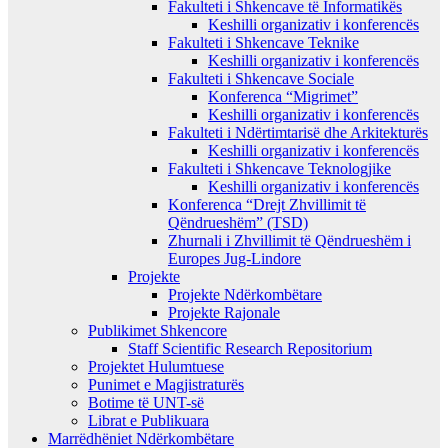
Fakulteti i Shkencave të Informatikës
Keshilli organizativ i konferencës
Fakulteti i Shkencave Teknike
Keshilli organizativ i konferencës
Fakulteti i Shkencave Sociale
Konferenca “Migrimet”
Keshilli organizativ i konferencës
Fakulteti i Ndërtimtarisë dhe Arkitekturës
Keshilli organizativ i konferencës
Fakulteti i Shkencave Teknologjike
Keshilli organizativ i konferencës
Konferenca “Drejt Zhvillimit të
Qëndrueshëm” (TSD)
Zhurnali i Zhvillimit të Qëndrueshëm i
Europes Jug-Lindore
Projekte
Projekte Ndërkombëtare
Projekte Rajonale
Publikimet Shkencore
Staff Scientific Research Repositorium
Projektet Hulumtuese
Punimet e Magjistraturës
Botime të UNT-së
Librat e Publikuara
Marrëdhëniet Ndërkombëtare