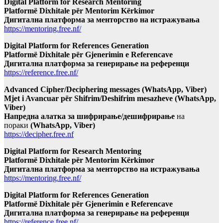
Digital Platform for Research Mentoring
Platformë Dixhitale për Mentorim Kërkimor
Дигитална платформа за менторство на истражувања
https://mentoring.free.nf/
Digital Platform for References Generation
Platformë Dixhitale për Gjenerimin e Referencave
Дигитална платформа за генерирање на референци
https://reference.free.nf/
Advanced Cipher/Deciphering messages (WhatsApp, Viber)
Mjet i Avancuar për Shifrim/Deshifrim mesazheve (WhatsApp,
Viber)
Напредна алатка за шифрирање/дешифрирање
на
пораки
(WhatsApp, Viber)
https://decipher.free.nf
Digital Platform for Research Mentoring
Platformë Dixhitale për Mentorim Kërkimor
Дигитална платформа за менторство на истражувања
https://mentoring.free.nf/
Digital Platform for References Generation
Platformë Dixhitale për Gjenerimin e Referencave
Дигитална платформа за генерирање на референци
https://reference.free.nf/