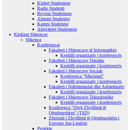
Klubet Studentore
Radio Studenti
Revista Studentore
Alumni Studentor
Kampi Studentor
Aktivitetet Studentore
Kërkimi Shkencor
Shkenca
Konferencat
Fakulteti i Shkencave të Informatikës
Keshilli organizativ i konferencës
Fakulteti i Shkencave Teknike
Keshilli organizativ i konferencës
Fakulteti i Shkencave Sociale
Konferenca “Migrimet”
Keshilli organizativ i konferencës
Fakulteti i Ndërtimtarisë dhe Arkitekturës
Keshilli organizativ i konferencës
Fakulteti i Shkencave Teknologjike
Keshilli organizativ i konferencës
Konferenca “Drejt Zhvillimit të
Qëndrueshëm” (TSD)
Zhurnali i Zhvillimit të Qëndrueshëm i
Europes Jug-Lindore
Projekte