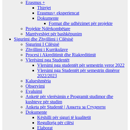
Erasmus +
Thirrjet
Erasmus+ eksperiencat
Dokumente
Format dhe udhëzimet për projekte
Projekte Ndërkombëtare
Marrëveshjet për bashkëpunim
Sigurimi dhe Zhvillimi i Cilësisë
Sigurimi I Cilësisë
Zhvillimi i Kurrikulave
Procesi i Akreditimit dhe Riakreditimit
Vlerësimi nga Studentët
Vlersimi nga studentët për semestrin veror 2022
Vlersimi nga Studentët për semestrin dimëror
2022/2023
Kalueshmëria
Observimi
Evaluimi
Anketë për vlerësimin e Programit studimor dhe
kushteve për studim
Anketa për Studentë | Анкета за Студенти
Dokumente
Këshilli për siguri të kualitetit
Regullorja për cilësi
Elaborat