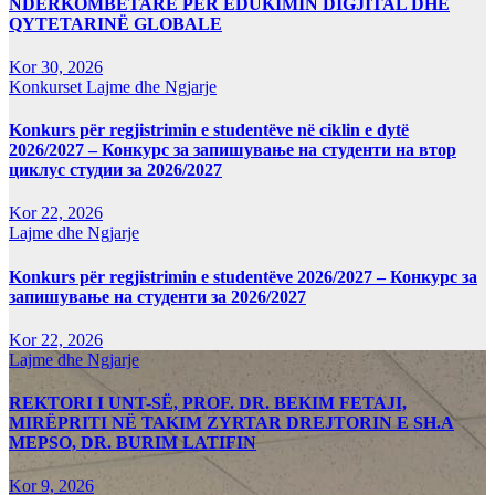
NDËRKOMBËTARE PËR EDUKIMIN DIGJITAL DHE
QYTETARINË GLOBALE
Kor 30, 2026
Konkurset
Lajme dhe Ngjarje
Konkurs për regjistrimin e studentëve në ciklin e dytë
2026/2027 – Конкурс за запишување на студенти на втор
циклус студии за 2026/2027
Kor 22, 2026
Lajme dhe Ngjarje
Konkurs për regjistrimin e studentëve 2026/2027 – Конкурс за
запишување на студенти за 2026/2027
Kor 22, 2026
Lajme dhe Ngjarje
REKTORI I UNT-SË, PROF. DR. BEKIM FETAJI,
MIRËPRITI NË TAKIM ZYRTAR DREJTORIN E SH.A
MEPSO, DR. BURIM LATIFIN
Kor 9, 2026