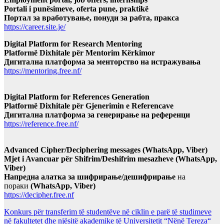
Portali i punësimeve, oferta pune, praktikë
Портал за вработување, понуди за рабта, пракса
https://career.site.je/
Digital Platform for Research Mentoring
Platformë Dixhitale për Mentorim Kërkimor
Дигитална платформа за менторство на истражувања
https://mentoring.free.nf/
Digital Platform for References Generation
Platformë Dixhitale për Gjenerimin e Referencave
Дигитална платформа за генерирање на референци
https://reference.free.nf/
Advanced Cipher/Deciphering messages (WhatsApp, Viber)
Mjet i Avancuar për Shifrim/Deshifrim mesazheve (WhatsApp,
Viber)
Напредна алатка за шифрирање/дешифрирање
на
пораки
(WhatsApp, Viber)
https://decipher.free.nf
Konkurs për transferim të studentëve në ciklin e parë të studimeve
në fakultetet dhe njësitë akademike të Universitetit “Nënë Tereza“