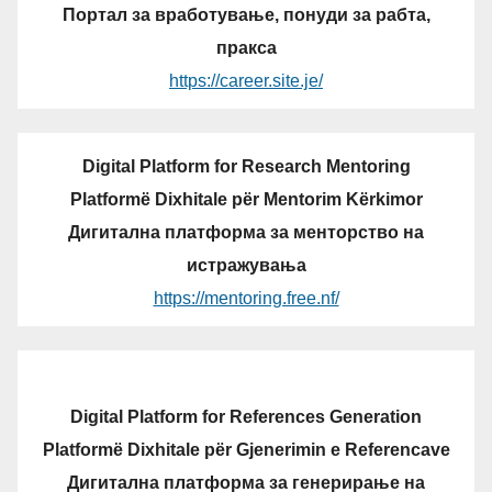
Портал за вработување, понуди за рабта,
пракса
https://career.site.je/
Digital Platform for Research Mentoring
Platformë Dixhitale për Mentorim Kërkimor
Дигитална платформа за менторство на
истражувања
https://mentoring.free.nf/
Digital Platform for References Generation
Platformë Dixhitale për Gjenerimin e Referencave
Дигитална платформа за генерирање на