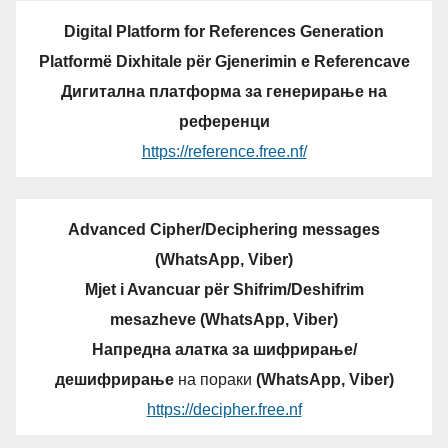
Digital Platform for References Generation
Platformë Dixhitale për Gjenerimin e Referencave
Дигитална платформа за генерирање на
референци
https://reference.free.nf/
Advanced Cipher/Deciphering messages
(WhatsApp, Viber)
Mjet i Avancuar për Shifrim/Deshifrim
mesazheve (WhatsApp, Viber)
Напредна алатка за шифрирање/
дешифрирање
на пораки
(WhatsApp, Viber)
https://decipher.free.nf