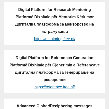
Digital Platform for Research Mentoring
Platformë Dixhitale për Mentorim Kërkimor
Дигитална платформа за менторство на
истражувања
https://mentoring.free.nf/
Digital Platform for References Generation
Platformë Dixhitale për Gjenerimin e Referencave
Дигитална платформа за генерирање на
референци
https://reference.free.nf/
Advanced Cipher/Deciphering messages