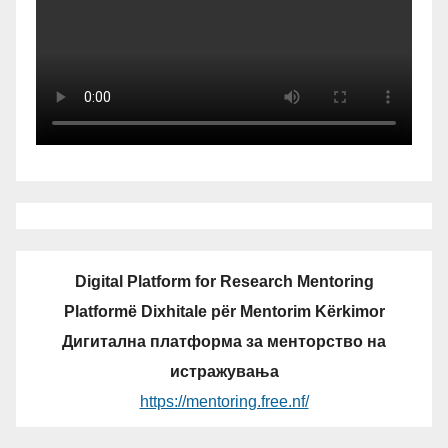
Digital Platform for Research Mentoring
Platformë Dixhitale për Mentorim Kërkimor
Дигитална платформа за менторство на
истражувања
https://mentoring.free.nf/