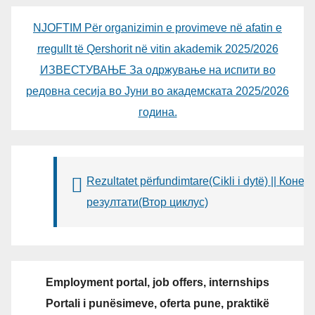
NJOFTIM Për organizimin e provimeve në afatin e
rregullt të Qershorit në vitin akademik 2025/2026
ИЗВЕСТУВАЊЕ За одржување на испити во
редовна сесија во Јуни во академската 2025/2026
година.
Rezultatet përfundimtare(Cikli i dytë) || Конеч
резултати(Втор циклус)
Employment portal, job offers, internships
Portali i punësimeve, oferta pune, praktikë