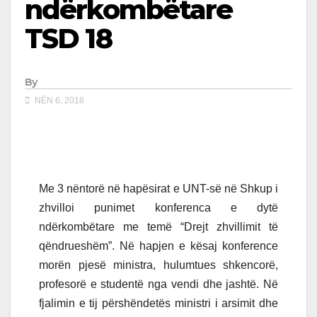
ndërkombëtare
TSD 18
By
NËN 6, 2018
Me 3 nëntorë në hapësirat e UNT-së në Shkup i
zhvilloi punimet konferenca e dytë
ndërkombëtare me temë “Drejt zhvillimit të
qëndrueshëm”. Në hapjen e kësaj konference
morën pjesë ministra, hulumtues shkencorë,
profesorë e studentë nga vendi dhe jashtë. Në
fjalimin e tij përshëndetës ministri i arsimit dhe