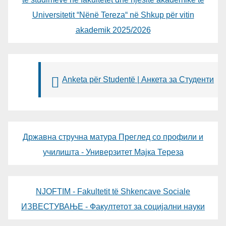
Universitetit “Nënë Tereza“ në Shkup për vitin
akademik 2025/2026
Anketa për Studentë | Анкета за Студенти
Државна стручна матура Преглед со профили и
училишта - Универзитет Мајка Тереза
NJOFTIM - Fakultetit të Shkencave Sociale
ИЗВЕСТУВАЊЕ - Факултетот за социјални науки