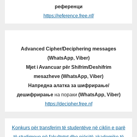
референци
https://reference.free.nf/
Advanced Cipher/Deciphering messages
(WhatsApp, Viber)
Mjet i Avancuar për Shifrim/Deshifrim
mesazheve (WhatsApp, Viber)
Напредна алатка за шифрирање/
дешифрирање
на пораки
(WhatsApp, Viber)
https://decipher.free.nf
Konkurs për transferim të studentëve në ciklin e parë
të studimeve në fakultetet dhe njësitë akademike të