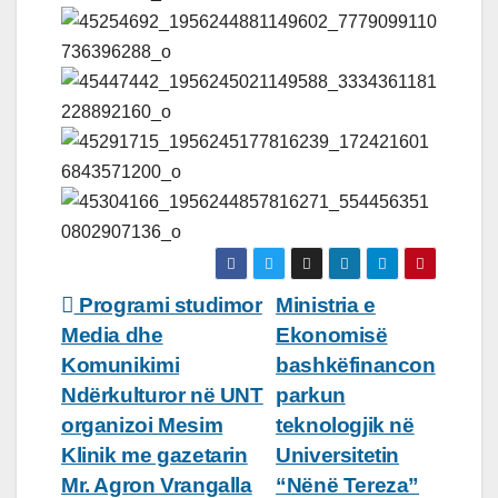
Lëvizje
Programi studimor
Ministria e
Media dhe
Ekonomisë
te
Komunikimi
bashkëfinancon
postimet
Ndërkulturor në UNT
parkun
organizoi Mesim
teknologjik në
Klinik me gazetarin
Universitetin
Mr. Agron Vrangalla
“Nënë Tereza”