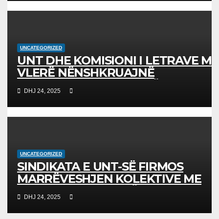
UNCATEGORIZED
UNT DHE KOMISIONI I LETRAVE ME
VLERË NËNSHKRUAJNË
MEMORANDUM BASHKËPUNIMI
DHJ 24, 2025
PËR AVANCIMIN E EDUKIMIT
FINANCIAR
UNCATEGORIZED
SINDIKATA E UNT-SË FIRMOS
MARRËVESHJEN KOLEKTIVE ME
KUVENDIN E RMV-SË
DHJ 24, 2025