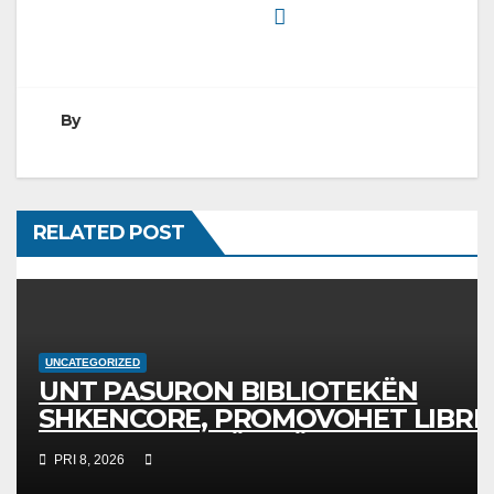
By
RELATED POST
UNCATEGORIZED
UNT PASURON BIBLIOTEKËN
SHKENCORE, PROMOVOHET LIBRI
SHKENCAT E TË DHËNAVE, NGA
PRI 8, 2026
PROF. DR. BEKIM FETAJI