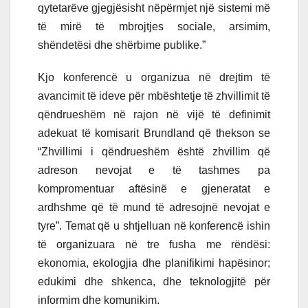
qytetarëve gjegjësisht nëpërmjet një sistemi më
të mirë të mbrojtjes sociale, arsimim,
shëndetësi dhe shërbime publike.”
Kjo konferencë u organizua në drejtim të
avancimit të ideve për mbështetje të zhvillimit të
qëndrueshëm në rajon në vijë të definimit
adekuat të komisarit Brundland që thekson se
“Zhvillimi i qëndrueshëm është zhvillim që
adreson nevojat e të tashmes pa
kompromentuar aftësinë e gjeneratat e
ardhshme që të mund të adresojnë nevojat e
tyre”. Temat që u shtjelluan në konferencë ishin
të organizuara në tre fusha me rëndësi:
ekonomia, ekologjia dhe planifikimi hapësinor;
edukimi dhe shkenca, dhe teknologjitë për
informim dhe komunikim.