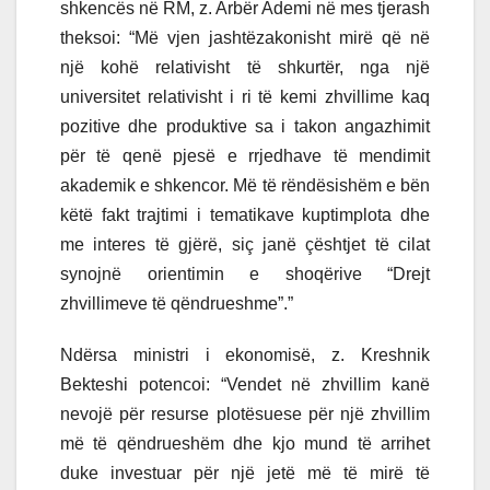
shkencës në RM, z. Arbër Ademi në mes tjerash
theksoi: “Më vjen jashtëzakonisht mirë që në
një kohë relativisht të shkurtër, nga një
universitet relativisht i ri të kemi zhvillime kaq
pozitive dhe produktive sa i takon angazhimit
për të qenë pjesë e rrjedhave të mendimit
akademik e shkencor. Më të rëndësishëm e bën
këtë fakt trajtimi i tematikave kuptimplota dhe
me interes të gjërë, siç janë çështjet të cilat
synojnë orientimin e shoqërive “Drejt
zhvillimeve të qëndrueshme”.”
Ndërsa ministri i ekonomisë, z. Kreshnik
Bekteshi potencoi: “Vendet në zhvillim kanë
nevojë për resurse plotësuese për një zhvillim
më të qëndrueshëm dhe kjo mund të arrihet
duke investuar për një jetë më të mirë të