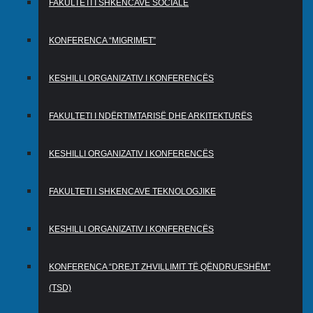
FAKULTETI I SHKENCAVE SOCIALE
KONFERENCA “MIGRIMET”
KESHILLI ORGANIZATIV I KONFERENCËS
FAKULTETI I NDËRTIMTARISË DHE ARKITEKTURËS
KESHILLI ORGANIZATIV I KONFERENCËS
FAKULTETI I SHKENCAVE TEKNOLOGJIKE
KESHILLI ORGANIZATIV I KONFERENCËS
KONFERENCA “DREJT ZHVILLIMIT TË QËNDRUESHËM”
(TSD)