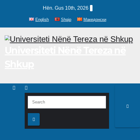
Skip
Hën. Gus 10th, 2026
to
English
Shqip
Македонски
content
Universiteti Nënë Tereza në
Shkup