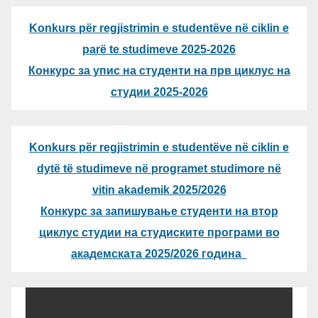
Konkurs për regjistrimin e studentëve në ciklin e
parë te studimeve 2025-2026
Конкурс за упис на студенти на прв циклус на
студии 2025-2026
Konkurs për regjistrimin e studentëve në ciklin e
dytë të studimeve në programet studimore në
vitin akademik 2025/2026
Конкурс за запишување студенти на втор
циклус студии на студиските програми во
академската 2025/2026 година