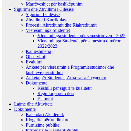
Marrëveshjet për bashkëpunim
Sigurimi dhe Zhvillimi i Cilësisë
Sigurimi I Cilësisë
Zhvillimi i Kurrikulave
Procesi i Akreditimit dhe Riakreditimit
Vlerësimi nga Studentët
Vlersimi nga studentët për semestrin veror 2022
Vlersimi nga Studentët për semestrin dimëror
2022/2023
Kalueshmëria
Observimi
Evaluimi
Anketë për vlerësimin e Programit studimor dhe
kushteve për studim
Anketa për Studentë | Анкета за Студенти
Dokumente
Këshilli për siguri të kualitetit
Regullorja për cilësi
Elaborat
Lajme dhe Aktivitete
Dokumente
Kalendari Akademik
Llogaritë përfundimtare
Furnizime publike
Infromata të Karaterit Publik