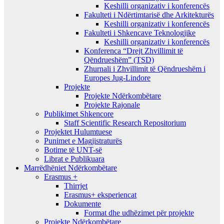
Keshilli organizativ i konferencës
Fakulteti i Ndërtimtarisë dhe Arkitekturës
Keshilli organizativ i konferencës
Fakulteti i Shkencave Teknologjike
Keshilli organizativ i konferencës
Konferenca “Drejt Zhvillimit të
Qëndrueshëm” (TSD)
Zhurnali i Zhvillimit të Qëndrueshëm i
Europes Jug-Lindore
Projekte
Projekte Ndërkombëtare
Projekte Rajonale
Publikimet Shkencore
Staff Scientific Research Repositorium
Projektet Hulumtuese
Punimet e Magjistraturës
Botime të UNT-së
Librat e Publikuara
Marrëdhëniet Ndërkombëtare
Erasmus +
Thirrjet
Erasmus+ eksperiencat
Dokumente
Format dhe udhëzimet për projekte
Projekte Ndërkombëtare