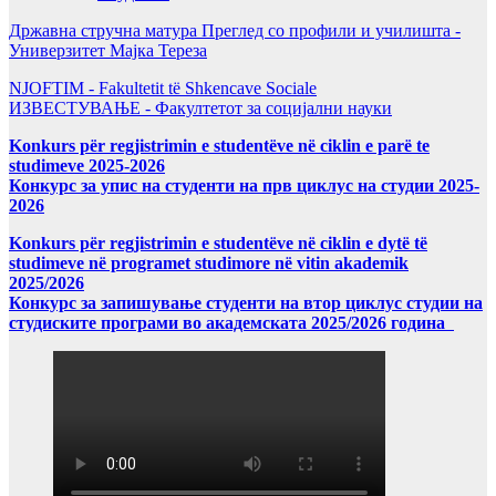
Државна стручна матура Преглед со профили и училишта -
Универзитет Мајка Тереза
NJOFTIM - Fakultetit të Shkencave Sociale
ИЗВЕСТУВАЊЕ - Факултетот за социјални науки
Konkurs për regjistrimin e studentëve në ciklin e parë te
studimeve 2025-2026
Конкурс за упис на студенти на прв циклус на студии 2025-
2026
Konkurs për regjistrimin e studentëve në ciklin e dytë të
studimeve në programet studimore në vitin akademik
2025/2026
Конкурс за запишување студенти на втор циклус студии на
студиските програми во академската 2025/2026 година