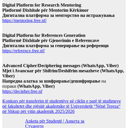
Digital Platform for Research Mentoring
Platformë Dixhitale për Mentorim Kërkimor
Дигитална платформа за менторство на истражувања
https://mentoring.free.nf/
Digital Platform for References Generation
Platformë Dixhitale për Gjenerimin e Referencave
Дигитална платформа за генерирање на референци
https://reference.free.nf/
Advanced Cipher/Deciphering messages (WhatsApp, Viber)
Mjet i Avancuar për Shifrim/Deshifrim mesazheve (WhatsApp,
Viber)
Напредна алатка за шифрирање/дешифрирање
на
пораки
(WhatsApp, Viber)
https://decipher.free.nf
Konkurs për transferim të studentëve në ciklin e parë të studimeve
në fakultetet dhe njësitë akademike të Universitetit “Nënë Tereza“
në Shkup për vitin akademik 2025/2026
Anketa për Studentë | Анкета за
Студенти