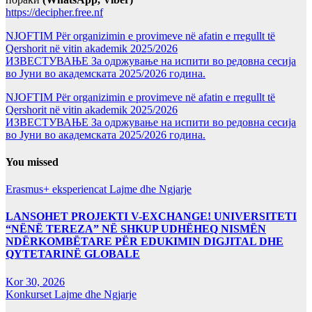
https://decipher.free.nf
NJOFTIM Për organizimin e provimeve në afatin e rregullt të
Qershorit në vitin akademik 2025/2026
ИЗВЕСТУВАЊЕ За одржување на испити во редовна сесија
во Јуни во академската 2025/2026 година.
NJOFTIM Për organizimin e provimeve në afatin e rregullt të
Qershorit në vitin akademik 2025/2026
ИЗВЕСТУВАЊЕ За одржување на испити во редовна сесија
во Јуни во академската 2025/2026 година.
You missed
Erasmus+ eksperiencat
Lajme dhe Ngjarje
LANSOHET PROJEKTI V-EXCHANGE! UNIVERSITETI
“NËNË TEREZA” NË SHKUP UDHËHEQ NISMËN
NDËRKOMBËTARE PËR EDUKIMIN DIGJITAL DHE
QYTETARINË GLOBALE
Kor 30, 2026
Konkurset
Lajme dhe Ngjarje