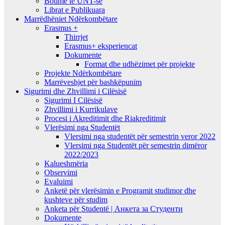
Botime të UNT-së
Librat e Publikuara
Marrëdhëniet Ndërkombëtare
Erasmus +
Thirrjet
Erasmus+ eksperiencat
Dokumente
Format dhe udhëzimet për projekte
Projekte Ndërkombëtare
Marrëveshjet për bashkëpunim
Sigurimi dhe Zhvillimi i Cilësisë
Sigurimi I Cilësisë
Zhvillimi i Kurrikulave
Procesi i Akreditimit dhe Riakreditimit
Vlerësimi nga Studentët
Vlersimi nga studentët për semestrin veror 2022
Vlersimi nga Studentët për semestrin dimëror
2022/2023
Kalueshmëria
Observimi
Evaluimi
Anketë për vlerësimin e Programit studimor dhe
kushteve për studim
Anketa për Studentë | Анкета за Студенти
Dokumente