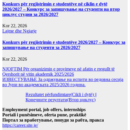
Konkurs për regjistrimin e studentëve në ciklin e dytë
2026/2027 – Конкурс за запишување на студенти на втор
циклус студии за 2026/2027
Kor 22, 2026
Lajme dhe Ngjarje
Konkurs për regjistrimin e studentëve 2026/2027 – Конкурс за
запишување на студенти за 2026/2027
Kor 22, 2026
NJOFTIM Për organizimin e provimeve në afatin e rregullt të
Qershorit në vitin akademik 2025/2026
ИЗВЕСТУВАЊЕ За одржување на испити во редовна сесија
во Јуни во академската 2025/2026 година.
Rezultatet përfundimtare(Cikli i dytë) ||
Конечните резултати(Втор циклус)
Employment portal, job offers, internships
Portali i punësimeve, oferta pune, praktikë
Портал за вработување, понуди за рабта, пракса
https://career.site.je/