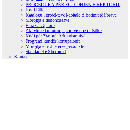
PROCEDURA PËR ZGJEDHJEN E REKTORIT
Kodi Etik
Katalogu i projekteve kapitale të botimit të librave
Mbrojtja e denoncuesve
Barazia Gjinore
Aktivitete kulturore, sportive dhe turistike
Kodi për Zyrtarët Administrativë
Programi kundër korrupsionit
Mbrojtja e të dhënave personale
Standartet e Shërbimit
Kontakt