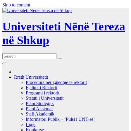
Skip to content
Universiteti Nënë Tereza
në Shkup
Rreth Universitetit
Procedura për zgjedhje të rektorit
Fjalimi i Rektorit
Programi i rektorit
Statuti i Universitetit
Plani Strategjik
Plani Aksional
Stafi Akademik
Informatori Publik – ‘Pulsi i UNT-së’
Ligje
Konkurse