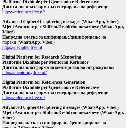
Platformë Dixhitale për Gjenerimin e Referencave
Дигитална платформа за генерирање на референци
https://reference.free.nf/
Advanced Cipher/Deciphering messages (WhatsApp, Viber)
Mjet i Avancuar për Shifrim/Deshifrim mesazheve (WhatsApp,
Viber)
Напредна алатка за шифрирање/дешифрирање
на
пораки
(WhatsApp, Viber)
https://decipher.free.nf
Digital Platform for Research Mentoring
Platformë Dixhitale për Mentorim Kërkimor
Дигитална платформа за менторство на истражувања
https://mentoring.free.nf/
Digital Platform for References Generation
Platformë Dixhitale për Gjenerimin e Referencave
Дигитална платформа за генерирање на референци
https://reference.free.nf/
Advanced Cipher/Deciphering messages (WhatsApp, Viber)
Mjet i Avancuar për Shifrim/Deshifrim mesazheve (WhatsApp,
Viber)
Напредна алатка за шифрирање/дешифрирање
на
пораки
(WhatsApp, Viber)