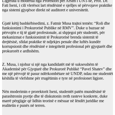
Ligjërata u moderua nga Prorektori për Arsim i UNT-së, Prof. Dr.
Fati Iseni, i cili vlerësoi lart rëndësinë e sjelljes së përvojave praktike
nga sistemi gjyqësor direkt në auditoret e universitetit.
Gjatë këtij bashkëbisedimi, z. Fatmir Musa trajtoi temën: “Roli dhe
funksionimi i Prokurorisë Publike në RMV”. Duke u bazuar në
përvojën e tij të gjatë profesionale, ai shpjegoi për studentët, për
mekanizmat e funksionimit të Prokurorisë brenda sistemit të
drejtësisë, sfidat praktike të ndjekjes penale dhe luftës kundër
korrupsionit dhe rëndësinë e integritetit profesional për gjyqtarët dhe
prokurorët e ardhshëm.
Z. Musa, i njohur si një nga kandidatët më të suksesshëm të
Akademisë për Gjyqtarë dhe Prokurorë Publikë “Pavel Shatev” dhe
me një përvojë të pasur ndërkombëtare në UNDP, ndau me studentët
këshilla të vlefshme për rrugëtimin e tyre në profesionet ligjore.
Nën moderimin e prorektorit Iseni, studentët patën mundësinë të
parashtronin pyetje dhe të diskutonin rreth rasteve konkrete, duke
marrë përgjigje që lidhin teorinë e mësuar në lëndët juridike me
realitetin e punës në terren.