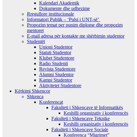
Kalendari Akademik
Dokumente dhe udhezime
Rregullore institucionale
Informatori Publik – ‘Pulsi i UNT-së’
Propozim temat per punim diplome dhe propozim
mentoret
E-mail adresa për kontakte me shërbimin studentor
Studentët
Unioni Studentor
Statuti Studentor
Klubet Studentore
Radio Studenti
Revista Studentore
Alumni Studentor
Kampi Studentor
Aktivitetet Studentore
Kërkimi Shkencor
Shkenca
Konferencat
Fakulteti i Shkencave të Informatikës
Keshilli organizativ i konferencës
Fakulteti i Shkencave Teknike
Keshilli organizativ i konferencës
Fakulteti i Shkencave Sociale
Konferenca “Migrimet”