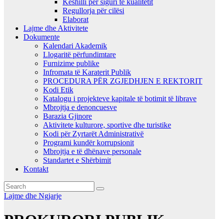
Këshilli për siguri të kualitetit
Regullorja për cilësi
Elaborat
Lajme dhe Aktivitete
Dokumente
Kalendari Akademik
Llogaritë përfundimtare
Furnizime publike
Infromata të Karaterit Publik
PROCEDURA PËR ZGJEDHJEN E REKTORIT
Kodi Etik
Katalogu i projekteve kapitale të botimit të librave
Mbrojtja e denoncuesve
Barazia Gjinore
Aktivitete kulturore, sportive dhe turistike
Kodi për Zyrtarët Administrativë
Programi kundër korrupsionit
Mbrojtja e të dhënave personale
Standartet e Shërbimit
Kontakt
Lajme dhe Ngjarje