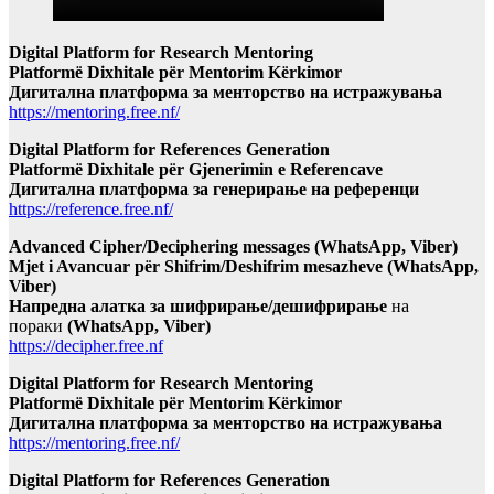
Digital Platform for Research Mentoring
Platformë Dixhitale për Mentorim Kërkimor
Дигитална платформа за менторство на истражувања
https://mentoring.free.nf/
Digital Platform for References Generation
Platformë Dixhitale për Gjenerimin e Referencave
Дигитална платформа за генерирање на референци
https://reference.free.nf/
Advanced Cipher/Deciphering messages (WhatsApp, Viber)
Mjet i Avancuar për Shifrim/Deshifrim mesazheve (WhatsApp,
Viber)
Напредна алатка за шифрирање/дешифрирање
на
пораки
(WhatsApp, Viber)
https://decipher.free.nf
Digital Platform for Research Mentoring
Platformë Dixhitale për Mentorim Kërkimor
Дигитална платформа за менторство на истражувања
https://mentoring.free.nf/
Digital Platform for References Generation