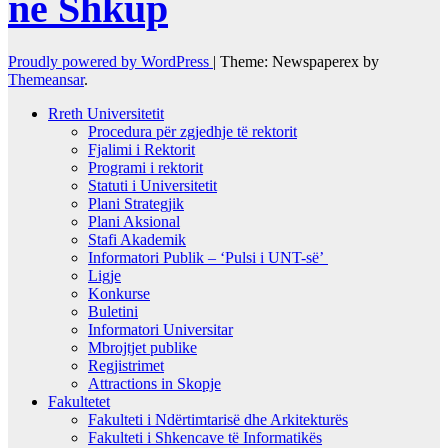
në Shkup
Proudly powered by WordPress
|
Theme: Newspaperex by
Themeansar
.
Rreth Universitetit
Procedura për zgjedhje të rektorit
Fjalimi i Rektorit
Programi i rektorit
Statuti i Universitetit
Plani Strategjik
Plani Aksional
Stafi Akademik
Informatori Publik – ‘Pulsi i UNT-së’
Ligje
Konkurse
Buletini
Informatori Universitar
Mbrojtjet publike
Regjistrimet
Attractions in Skopje
Fakultetet
Fakulteti i Ndërtimtarisë dhe Arkitekturës
Fakulteti i Shkencave të Informatikës