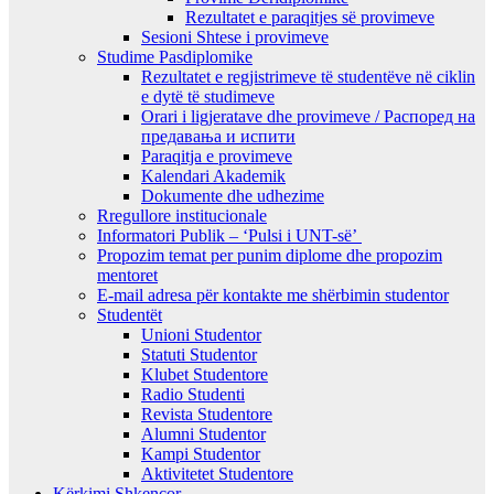
Rezultatet e paraqitjes së provimeve
Sesioni Shtese i provimeve
Studime Pasdiplomike
Rezultatet e regjistrimeve të studentëve në ciklin
e dytë të studimeve
Orari i ligjeratave dhe provimeve / Распоред на
предавањa и испити
Paraqitja e provimeve
Kalendari Akademik
Dokumente dhe udhezime
Rregullore institucionale
Informatori Publik – ‘Pulsi i UNT-së’
Propozim temat per punim diplome dhe propozim
mentoret
E-mail adresa për kontakte me shërbimin studentor
Studentët
Unioni Studentor
Statuti Studentor
Klubet Studentore
Radio Studenti
Revista Studentore
Alumni Studentor
Kampi Studentor
Aktivitetet Studentore
Kërkimi Shkencor