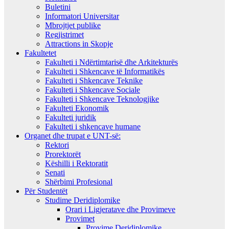
Buletini
Informatori Universitar
Mbrojtjet publike
Regjistrimet
Attractions in Skopje
Fakultetet
Fakulteti i Ndërtimtarisë dhe Arkitekturës
Fakulteti i Shkencave të Informatikës
Fakulteti i Shkencave Teknike
Fakulteti i Shkencave Sociale
Fakulteti i Shkencave Teknologjike
Fakulteti Ekonomik
Fakulteti juridik
Fakulteti i shkencave humane
Organet dhe trupat e UNT-së:
Rektori
Prorektorët
Këshilli i Rektoratit
Senati
Shërbimi Profesional
Për Studentët
Studime Deridiplomike
Orari i Ligjeratave dhe Provimeve
Provimet
Provime Deridiplomike