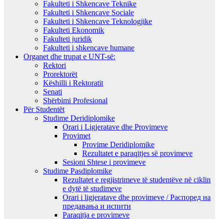
Fakulteti i Shkencave Teknike
Fakulteti i Shkencave Sociale
Fakulteti i Shkencave Teknologjike
Fakulteti Ekonomik
Fakulteti juridik
Fakulteti i shkencave humane
Organet dhe trupat e UNT-së:
Rektori
Prorektorët
Këshilli i Rektoratit
Senati
Shërbimi Profesional
Për Studentët
Studime Deridiplomike
Orari i Ligjeratave dhe Provimeve
Provimet
Provime Deridiplomike
Rezultatet e paraqitjes së provimeve
Sesioni Shtese i provimeve
Studime Pasdiplomike
Rezultatet e regjistrimeve të studentëve në ciklin
e dytë të studimeve
Orari i ligjeratave dhe provimeve / Распоред на
предавањa и испити
Paraqitja e provimeve