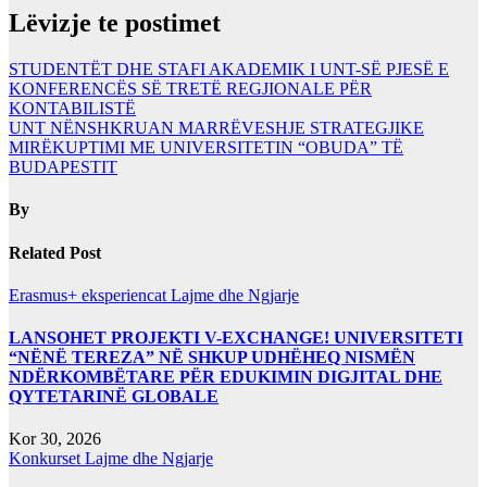
Lëvizje te postimet
STUDENTËT DHE STAFI AKADEMIK I UNT-SË PJESË E
KONFERENCËS SË TREТË REGJIONALE PËR
KONTABILISTË
UNT NËNSHKRUAN MARRËVESHJE STRATEGJIKE
MIRËKUPTIMI ME UNIVERSITETIN “OBUDA” TË
BUDAPESTIT
By
Related Post
Erasmus+ eksperiencat
Lajme dhe Ngjarje
LANSOHET PROJEKTI V-EXCHANGE! UNIVERSITETI
“NËNË TEREZA” NË SHKUP UDHËHEQ NISMËN
NDËRKOMBËTARE PËR EDUKIMIN DIGJITAL DHE
QYTETARINË GLOBALE
Kor 30, 2026
Konkurset
Lajme dhe Ngjarje