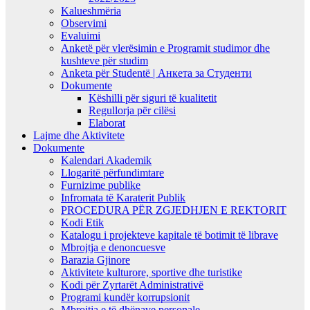
Kalueshmëria
Observimi
Evaluimi
Anketë për vlerësimin e Programit studimor dhe
kushteve për studim
Anketa për Studentë | Анкета за Студенти
Dokumente
Këshilli për siguri të kualitetit
Regullorja për cilësi
Elaborat
Lajme dhe Aktivitete
Dokumente
Kalendari Akademik
Llogaritë përfundimtare
Furnizime publike
Infromata të Karaterit Publik
PROCEDURA PËR ZGJEDHJEN E REKTORIT
Kodi Etik
Katalogu i projekteve kapitale të botimit të librave
Mbrojtja e denoncuesve
Barazia Gjinore
Aktivitete kulturore, sportive dhe turistike
Kodi për Zyrtarët Administrativë
Programi kundër korrupsionit
Mbrojtja e të dhënave personale