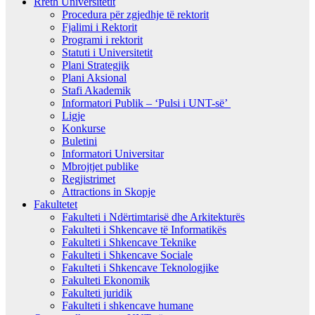
Rreth Universitetit
Procedura për zgjedhje të rektorit
Fjalimi i Rektorit
Programi i rektorit
Statuti i Universitetit
Plani Strategjik
Plani Aksional
Stafi Akademik
Informatori Publik – ‘Pulsi i UNT-së’
Ligje
Konkurse
Buletini
Informatori Universitar
Mbrojtjet publike
Regjistrimet
Attractions in Skopje
Fakultetet
Fakulteti i Ndërtimtarisë dhe Arkitekturës
Fakulteti i Shkencave të Informatikës
Fakulteti i Shkencave Teknike
Fakulteti i Shkencave Sociale
Fakulteti i Shkencave Teknologjike
Fakulteti Ekonomik
Fakulteti juridik
Fakulteti i shkencave humane