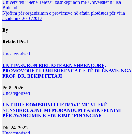
Universiteti “Nënë Tereza” bashkëpunon me Universitetin “Isa
Boletini”
Njofitm për organizimin e provimeve në afatin plotësues për vitin
akademik 2016/2017
By
Related Post
Uncategorized
UNT PASURON BIBLIOTEKËN SHKENCORE,
PROMOVOHET LIBRI SHKENCAT E TË DHËNAVE, NGA
PROF. DR. BEKIM FETAJI
Pri 8, 2026
Uncategorized
UNT DHE KOMISIONI I LETRAVE ME VLERË
NËNSHKRUAJNË MEMORANDUM BASHKËPUNIMI
PËR AVANCIMIN E EDUKIMIT FINANCIAR
Dhj 24, 2025
Uncategorized