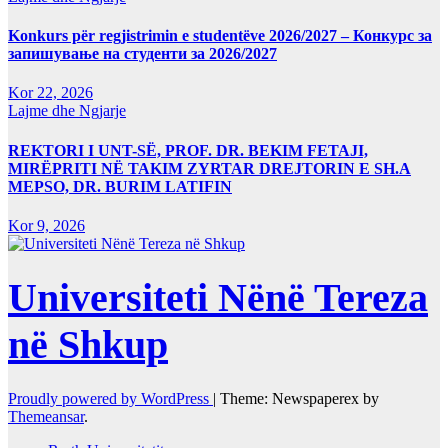
Konkurs për regjistrimin e studentëve 2026/2027 – Конкурс за
запишување на студенти за 2026/2027
Kor 22, 2026
Lajme dhe Ngjarje
REKTORI I UNT-SË, PROF. DR. BEKIM FETAJI,
MIRËPRITI NË TAKIM ZYRTAR DREJTORIN E SH.A
MEPSO, DR. BURIM LATIFIN
Kor 9, 2026
Universiteti Nënë Tereza
në Shkup
Proudly powered by WordPress
|
Theme: Newspaperex by
Themeansar
.