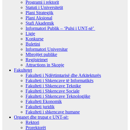
Programi i rektorit
Statuti i Universitetit
Plani Strategjik
Plani Aksional
Stafi Akademik
Informatori Publik – ‘Pulsi i UNT-së’
Ligje
Konkurse
Buletini
Informatori Universitar
Mbrojtjet publike
Regjistrimet
Attractions in Skopje
Fakultetet
Fakulteti i Ndërtimtarisë dhe Arkitekturës
Fakulteti i Shkencave të Informatikës
Fakulteti i Shkencave Teknike
Fakulteti i Shkencave Sociale
Fakulteti i Shkencave Teknologjike
Fakulteti Ekonomik
Fakulteti juridik
Fakulteti i shkencave humane
Organet dhe trupat e UNT-së:
Rektori
Prorektorët