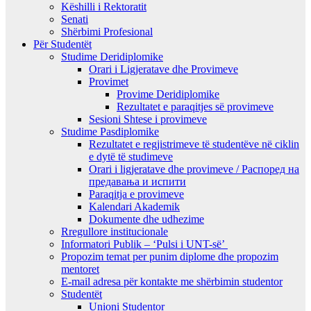
Këshilli i Rektoratit
Senati
Shërbimi Profesional
Për Studentët
Studime Deridiplomike
Orari i Ligjeratave dhe Provimeve
Provimet
Provime Deridiplomike
Rezultatet e paraqitjes së provimeve
Sesioni Shtese i provimeve
Studime Pasdiplomike
Rezultatet e regjistrimeve të studentëve në ciklin
e dytë të studimeve
Orari i ligjeratave dhe provimeve / Распоред на
предавањa и испити
Paraqitja e provimeve
Kalendari Akademik
Dokumente dhe udhezime
Rregullore institucionale
Informatori Publik – ‘Pulsi i UNT-së’
Propozim temat per punim diplome dhe propozim
mentoret
E-mail adresa për kontakte me shërbimin studentor
Studentët
Unioni Studentor