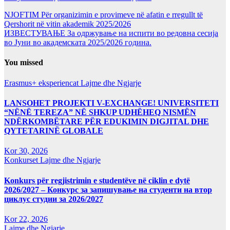
NJOFTIM Për organizimin e provimeve në afatin e rregullt të
Qershorit në vitin akademik 2025/2026
ИЗВЕСТУВАЊЕ За одржување на испити во редовна сесија
во Јуни во академската 2025/2026 година.
You missed
Erasmus+ eksperiencat
Lajme dhe Ngjarje
LANSOHET PROJEKTI V-EXCHANGE! UNIVERSITETI
“NËNË TEREZA” NË SHKUP UDHËHEQ NISMËN
NDËRKOMBËTARE PËR EDUKIMIN DIGJITAL DHE
QYTETARINË GLOBALE
Kor 30, 2026
Konkurset
Lajme dhe Ngjarje
Konkurs për regjistrimin e studentëve në ciklin e dytë
2026/2027 – Конкурс за запишување на студенти на втор
циклус студии за 2026/2027
Kor 22, 2026
Lajme dhe Ngjarje