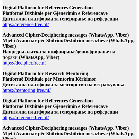
Digital Platform for References Generation
Platformë Dixhitale për Gjenerimin e Referencave
Дигитална платформа за генерирање на референци
https://reference.free.nf/
Advanced Cipher/Deciphering messages (WhatsApp, Viber)
Mjet i Avancuar për Shifrim/Deshifrim mesazheve (WhatsApp,
Viber)
Напредна алатка за шифрирање/дешифрирање
на
пораки
(WhatsApp, Viber)
https://decipher.free.nf
Digital Platform for Research Mentoring
Platformë Dixhitale për Mentorim Kërkimor
Дигитална платформа за менторство на истражувања
https://mentoring.free.nf/
Digital Platform for References Generation
Platformë Dixhitale për Gjenerimin e Referencave
Дигитална платформа за генерирање на референци
https://reference.free.nf/
Advanced Cipher/Deciphering messages (WhatsApp, Viber)
Mjet i Avancuar për Shifrim/Deshifrim mesazheve (WhatsApp,