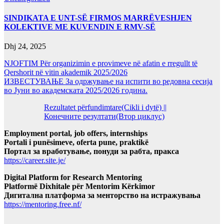
SINDIKATA E UNT-SË FIRMOS MARRËVESHJEN
KOLEKTIVE ME KUVENDIN E RMV-SË
Dhj 24, 2025
NJOFTIM Për organizimin e provimeve në afatin e rregullt të
Qershorit në vitin akademik 2025/2026
ИЗВЕСТУВАЊЕ За одржување на испити во редовна сесија
во Јуни во академската 2025/2026 година.
Rezultatet përfundimtare(Cikli i dytë) ||
Конечните резултати(Втор циклус)
Employment portal, job offers, internships
Portali i punësimeve, oferta pune, praktikë
Портал за вработување, понуди за рабта, пракса
https://career.site.je/
Digital Platform for Research Mentoring
Platformë Dixhitale për Mentorim Kërkimor
Дигитална платформа за менторство на истражувања
https://mentoring.free.nf/