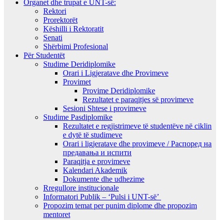
Organet dhe trupat e UNT-së:
Rektori
Prorektorët
Këshilli i Rektoratit
Senati
Shërbimi Profesional
Për Studentët
Studime Deridiplomike
Orari i Ligjeratave dhe Provimeve
Provimet
Provime Deridiplomike
Rezultatet e paraqitjes së provimeve
Sesioni Shtese i provimeve
Studime Pasdiplomike
Rezultatet e regjistrimeve të studentëve në ciklin
e dytë të studimeve
Orari i ligjeratave dhe provimeve / Распоред на
предавањa и испити
Paraqitja e provimeve
Kalendari Akademik
Dokumente dhe udhezime
Rregullore institucionale
Informatori Publik – ‘Pulsi i UNT-së’
Propozim temat per punim diplome dhe propozim
mentoret