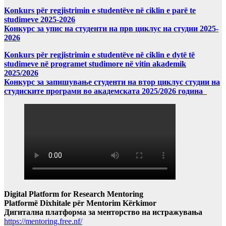
Konkurs për regjistrimin e studentëve në ciklin e parë te
studimeve 2025-2026
Конкурс за упис на студенти на прв циклус на студии 2025-
2026
Konkurs për regjistrimin e studentëve në ciklin e dytë të
studimeve në programet studimore në vitin akademik
2025/2026
Конкурс за запишување студенти на втор циклус студии на
студиските програми во академската 2025/2026 година
Digital Platform for Research Mentoring
Platformë Dixhitale për Mentorim Kërkimor
Дигитална платформа за менторство на истражувања
https://mentoring.free.nf/