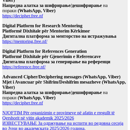
Viber)
Напредна алатка за шифрирање/дешифрирање
на
пораки
(WhatsApp, Viber)
https://decipher.free.nf
Digital Platform for Research Mentoring
Platformë Dixhitale për Mentorim Kërkimor
Дигитална платформа за менторство на истражувања
https://mentoring.free.nf/
Digital Platform for References Generation
Platformë Dixhitale për Gjenerimin e Referencave
Дигитална платформа за генерирање на референци
https://reference.free.nf/
Advanced Cipher/Deciphering messages (WhatsApp, Viber)
Mjet i Avancuar për Shifrim/Deshifrim mesazheve (WhatsApp,
Viber)
Напредна алатка за шифрирање/дешифрирање
на
пораки
(WhatsApp, Viber)
https://decipher.free.nf
NJOFTIM Për organizimin e provimeve në afatin e rregullt të
Qershorit në vitin akademik 2025/2026
ИЗВЕСТУВАЊЕ За одржување на испити во редовна сесија
во Јуни во академската 2025/2026 година.