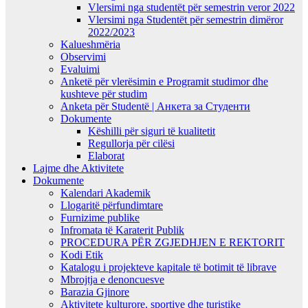
Vlersimi nga studentët për semestrin veror 2022
Vlersimi nga Studentët për semestrin dimëror
2022/2023
Kalueshmëria
Observimi
Evaluimi
Anketë për vlerësimin e Programit studimor dhe
kushteve për studim
Anketa për Studentë | Анкета за Студенти
Dokumente
Këshilli për siguri të kualitetit
Regullorja për cilësi
Elaborat
Lajme dhe Aktivitete
Dokumente
Kalendari Akademik
Llogaritë përfundimtare
Furnizime publike
Infromata të Karaterit Publik
PROCEDURA PËR ZGJEDHJEN E REKTORIT
Kodi Etik
Katalogu i projekteve kapitale të botimit të librave
Mbrojtja e denoncuesve
Barazia Gjinore
Aktivitete kulturore, sportive dhe turistike