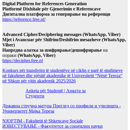
Digital Platform for References Generation
Platformë Dixhitale për Gjenerimin e Referencave
Дигитална платформа за генерирање на референци
https://reference.free.nf/
Advanced Cipher/Deciphering messages (WhatsApp, Viber)
Mjet i Avancuar për Shifrim/Deshifrim mesazheve (WhatsApp,
Viber)
Напредна алатка за шифрирање/дешифрирање
на
пораки
(WhatsApp, Viber)
https://decipher.free.nf
Konkurs për transferim të studentëve në ciklin e parë të studimeve
në fakultetet dhe njësitë akademike të Universitetit “Nënë Tereza“
në Shkup për vitin akademik 2025/2026
Anketa për Studentë | Анкета за
Студенти
Државна стручна матура Преглед со профили и училишта -
Универзитет Мајка Тереза
NJOFTIM - Fakultetit të Shkencave Sociale
ИЗВЕСТУВАЊЕ - Факултетот за социјални науки