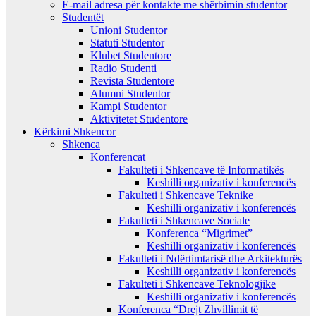
E-mail adresa për kontakte me shërbimin studentor
Studentët
Unioni Studentor
Statuti Studentor
Klubet Studentore
Radio Studenti
Revista Studentore
Alumni Studentor
Kampi Studentor
Aktivitetet Studentore
Kërkimi Shkencor
Shkenca
Konferencat
Fakulteti i Shkencave të Informatikës
Keshilli organizativ i konferencës
Fakulteti i Shkencave Teknike
Keshilli organizativ i konferencës
Fakulteti i Shkencave Sociale
Konferenca “Migrimet”
Keshilli organizativ i konferencës
Fakulteti i Ndërtimtarisë dhe Arkitekturës
Keshilli organizativ i konferencës
Fakulteti i Shkencave Teknologjike
Keshilli organizativ i konferencës
Konferenca “Drejt Zhvillimit të