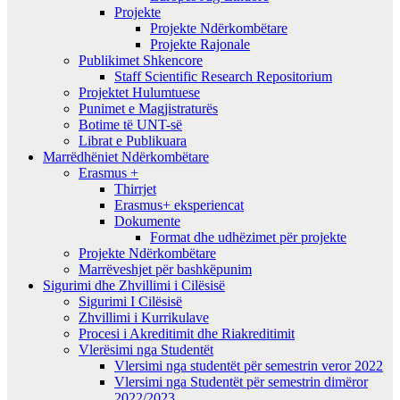
Projekte
Projekte Ndërkombëtare
Projekte Rajonale
Publikimet Shkencore
Staff Scientific Research Repositorium
Projektet Hulumtuese
Punimet e Magjistraturës
Botime të UNT-së
Librat e Publikuara
Marrëdhëniet Ndërkombëtare
Erasmus +
Thirrjet
Erasmus+ eksperiencat
Dokumente
Format dhe udhëzimet për projekte
Projekte Ndërkombëtare
Marrëveshjet për bashkëpunim
Sigurimi dhe Zhvillimi i Cilësisë
Sigurimi I Cilësisë
Zhvillimi i Kurrikulave
Procesi i Akreditimit dhe Riakreditimit
Vlerësimi nga Studentët
Vlersimi nga studentët për semestrin veror 2022
Vlersimi nga Studentët për semestrin dimëror
2022/2023