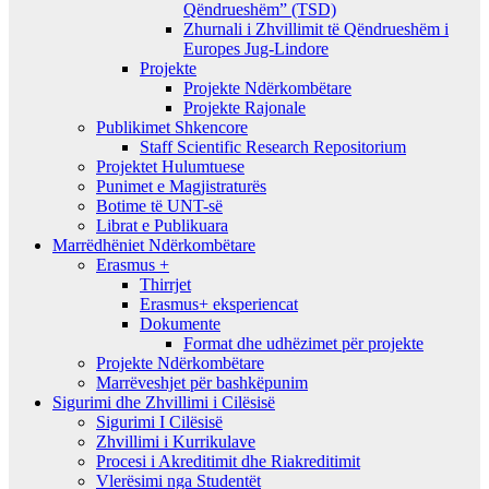
Qëndrueshëm” (TSD)
Zhurnali i Zhvillimit të Qëndrueshëm i
Europes Jug-Lindore
Projekte
Projekte Ndërkombëtare
Projekte Rajonale
Publikimet Shkencore
Staff Scientific Research Repositorium
Projektet Hulumtuese
Punimet e Magjistraturës
Botime të UNT-së
Librat e Publikuara
Marrëdhëniet Ndërkombëtare
Erasmus +
Thirrjet
Erasmus+ eksperiencat
Dokumente
Format dhe udhëzimet për projekte
Projekte Ndërkombëtare
Marrëveshjet për bashkëpunim
Sigurimi dhe Zhvillimi i Cilësisë
Sigurimi I Cilësisë
Zhvillimi i Kurrikulave
Procesi i Akreditimit dhe Riakreditimit
Vlerësimi nga Studentët