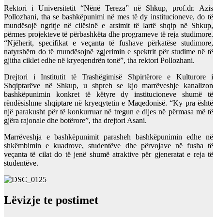
Rektori i Universitetit “Nënë Tereza” në Shkup, prof.dr. Azis
Pollozhani, tha se bashkëpunimi në mes të dy institucioneve, do të
mundësojë ngritje në cilësinë e arsimit të lartë shqip në Shkup,
përmes projekteve të përbashkëta dhe programeve të reja studimore.
“Njëherit, specifikat e veçanta të fushave përkatëse studimore,
natyrshëm do të mundësojnë zgjerimin e spektrit për studime në të
gjitha ciklet edhe në kryeqendrën tonë”, tha rektori Pollozhani.
Drejtori i Institutit të Trashëgimisë Shpirtërore e Kulturore i
Shqiptarëve në Shkup, u shpreh se kjo marrëveshje kanalizon
bashkëpunimin konkret të këtyre dy institucioneve shumë të
rëndësishme shqiptare në kryeqytetin e Maqedonisë. “Ky pra është
një parakusht për të konkurruar në tregun e dijes në përmasa më të
gjëra rajonale dhe botërore”, tha drejtori Asani.
Marrëveshja e bashkëpunimit parasheh bashkëpunimin edhe në
shkëmbimin e kuadrove, studentëve dhe përvojave në fusha të
veçanta të cilat do të jenë shumë atraktive për gjeneratat e reja të
studentëve.
Lëvizje te postimet