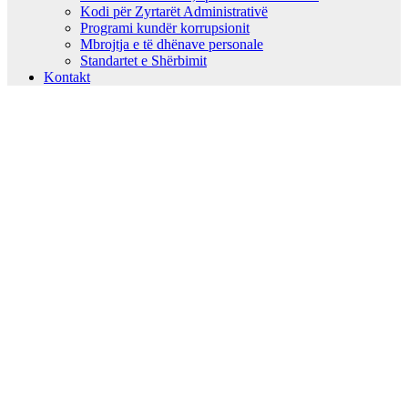
Kodi për Zyrtarët Administrativë
Programi kundër korrupsionit
Mbrojtja e të dhënave personale
Standartet e Shërbimit
Kontakt