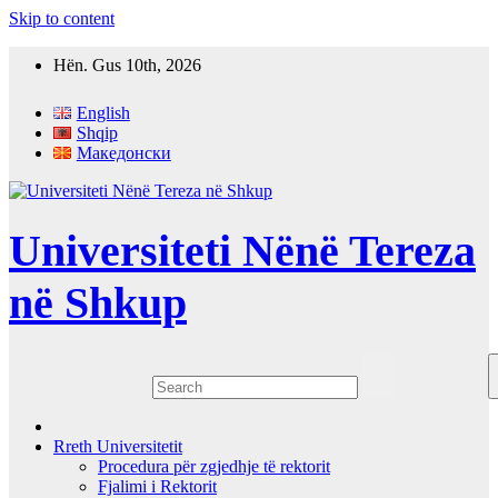
Skip to content
Hën. Gus 10th, 2026
English
Shqip
Македонски
Universiteti Nënë Tereza
në Shkup
Rreth Universitetit
Procedura për zgjedhje të rektorit
Fjalimi i Rektorit