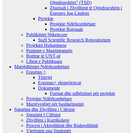
Qëndrueshëm” (TSD)
Zhurnali i Zhvillimit të Qëndrueshëm i
Europes Jug-Lindore
Projekte
Projekte Ndërkombëtare
Projekte Rajonale
Publikimet Shkencore
Staff Scientific Research Repositorium
Projektet Hulumtuese
Punimet e Magjistraturës
Botime të UNT-së
Librat e Publikuara
Marrëdhëniet Ndërkombëtare
Erasmus +
Thirrjet
Erasmus+ eksperiencat
Dokumente
Format dhe udhëzimet për projekte
Projekte Ndërkombëtare
Marrëveshjet për bashkëpunim
Sigurimi dhe Zhvillimi i Cilësisë
Sigurimi I Cilësisë
Zhvillimi i Kurrikulave
Procesi i Akreditimit dhe Riakreditimit
Vlerësimi nga Studentët