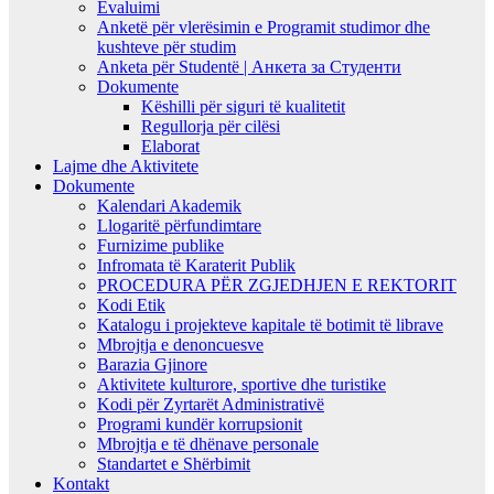
Evaluimi
Anketë për vlerësimin e Programit studimor dhe
kushteve për studim
Anketa për Studentë | Анкета за Студенти
Dokumente
Këshilli për siguri të kualitetit
Regullorja për cilësi
Elaborat
Lajme dhe Aktivitete
Dokumente
Kalendari Akademik
Llogaritë përfundimtare
Furnizime publike
Infromata të Karaterit Publik
PROCEDURA PËR ZGJEDHJEN E REKTORIT
Kodi Etik
Katalogu i projekteve kapitale të botimit të librave
Mbrojtja e denoncuesve
Barazia Gjinore
Aktivitete kulturore, sportive dhe turistike
Kodi për Zyrtarët Administrativë
Programi kundër korrupsionit
Mbrojtja e të dhënave personale
Standartet e Shërbimit
Kontakt