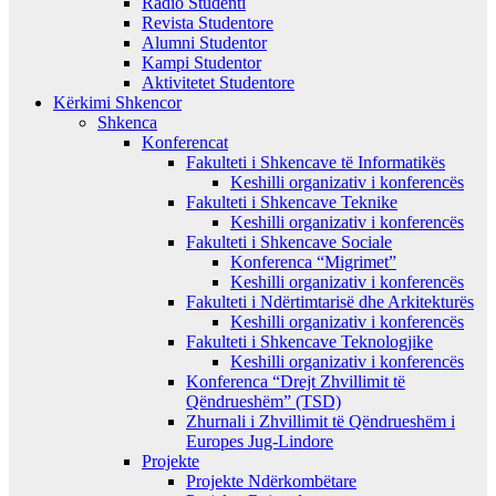
Radio Studenti
Revista Studentore
Alumni Studentor
Kampi Studentor
Aktivitetet Studentore
Kërkimi Shkencor
Shkenca
Konferencat
Fakulteti i Shkencave të Informatikës
Keshilli organizativ i konferencës
Fakulteti i Shkencave Teknike
Keshilli organizativ i konferencës
Fakulteti i Shkencave Sociale
Konferenca “Migrimet”
Keshilli organizativ i konferencës
Fakulteti i Ndërtimtarisë dhe Arkitekturës
Keshilli organizativ i konferencës
Fakulteti i Shkencave Teknologjike
Keshilli organizativ i konferencës
Konferenca “Drejt Zhvillimit të
Qëndrueshëm” (TSD)
Zhurnali i Zhvillimit të Qëndrueshëm i
Europes Jug-Lindore
Projekte
Projekte Ndërkombëtare