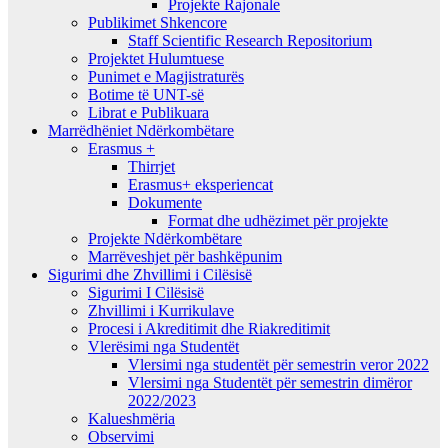
Projekte Rajonale
Publikimet Shkencore
Staff Scientific Research Repositorium
Projektet Hulumtuese
Punimet e Magjistraturës
Botime të UNT-së
Librat e Publikuara
Marrëdhëniet Ndërkombëtare
Erasmus +
Thirrjet
Erasmus+ eksperiencat
Dokumente
Format dhe udhëzimet për projekte
Projekte Ndërkombëtare
Marrëveshjet për bashkëpunim
Sigurimi dhe Zhvillimi i Cilësisë
Sigurimi I Cilësisë
Zhvillimi i Kurrikulave
Procesi i Akreditimit dhe Riakreditimit
Vlerësimi nga Studentët
Vlersimi nga studentët për semestrin veror 2022
Vlersimi nga Studentët për semestrin dimëror
2022/2023
Kalueshmëria
Observimi