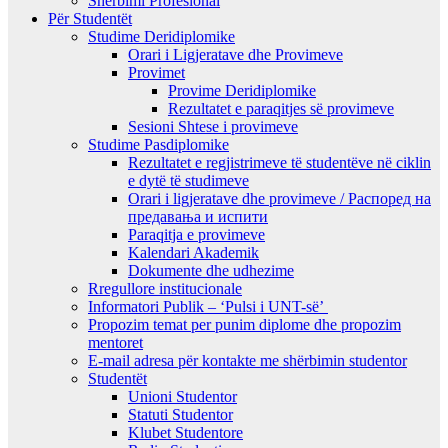
Shërbimi Profesional
Për Studentët
Studime Deridiplomike
Orari i Ligjeratave dhe Provimeve
Provimet
Provime Deridiplomike
Rezultatet e paraqitjes së provimeve
Sesioni Shtese i provimeve
Studime Pasdiplomike
Rezultatet e regjistrimeve të studentëve në ciklin
e dytë të studimeve
Orari i ligjeratave dhe provimeve / Распоред на
предавањa и испити
Paraqitja e provimeve
Kalendari Akademik
Dokumente dhe udhezime
Rregullore institucionale
Informatori Publik – ‘Pulsi i UNT-së’
Propozim temat per punim diplome dhe propozim
mentoret
E-mail adresa për kontakte me shërbimin studentor
Studentët
Unioni Studentor
Statuti Studentor
Klubet Studentore