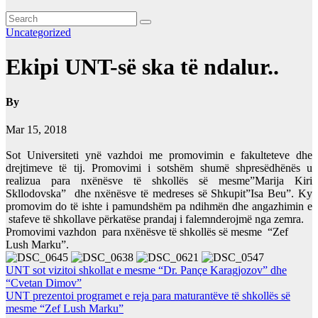
Uncategorized
Ekipi UNT-së ska të ndalur..
By
Mar 15, 2018
Sot Universiteti ynë vazhdoi me promovimin e fakulteteve dhe
drejtimeve të tij. Promovimi i sotshëm shumë shpresëdhënës u
realizua para nxënësve të shkollës së mesme”Marija Kiri
Skllodovska” dhe nxënësve të medreses së Shkupit”Isa Beu”. Ky
promovim do të ishte i pamundshëm pa ndihmën dhe angazhimin e
stafeve të shkollave përkatëse prandaj i falemnderojmë nga zemra.
Promovimi vazhdon para nxënësve të shkollës së mesme “Zef
Lush Marku”.
Lëvizje
UNT sot vizitoi shkollat e mesme “Dr. Pançe Karagjozov” dhe
“Cvetan Dimov”
te
UNT prezentoi programet e reja para maturantëve të shkollës së
postimet
mesme “Zef Lush Marku”