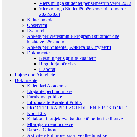
Vlersimi nga studentët për semestrin veror 2022
Vlersimi nga Studentët për semestrin dimëror
2022/2023
Kalueshmëria
Observimi
Evaluimi
Anketë për vlerësimin e Programit studimor dhe
kushteve për studim
Anketa për Studentë | Анкета за Студенти
Dokumente
Këshilli për siguri të kualitetit
Regullorja për cilësi
Elaborat
Lajme dhe Aktivitete
Dokumente
Kalendari Akademik
Llogaritë përfundimtare
Furnizime publike
Infromata të Karaterit Publik
PROCEDURA PËR ZGJEDHJEN E REKTORIT
Kodi Etik
Katalogu i projekteve kapitale të botimit të librave
Mbrojtja e denoncuesve
Barazia Gjinore
Aktivitete kulturore, sportive dhe turistike