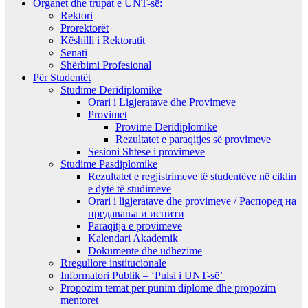
Organet dhe trupat e UNT-së:
Rektori
Prorektorët
Këshilli i Rektoratit
Senati
Shërbimi Profesional
Për Studentët
Studime Deridiplomike
Orari i Ligjeratave dhe Provimeve
Provimet
Provime Deridiplomike
Rezultatet e paraqitjes së provimeve
Sesioni Shtese i provimeve
Studime Pasdiplomike
Rezultatet e regjistrimeve të studentëve në ciklin
e dytë të studimeve
Orari i ligjeratave dhe provimeve / Распоред на
предавањa и испити
Paraqitja e provimeve
Kalendari Akademik
Dokumente dhe udhezime
Rregullore institucionale
Informatori Publik – ‘Pulsi i UNT-së’
Propozim temat per punim diplome dhe propozim
mentoret