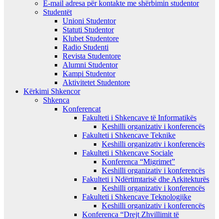
E-mail adresa për kontakte me shërbimin studentor
Studentët
Unioni Studentor
Statuti Studentor
Klubet Studentore
Radio Studenti
Revista Studentore
Alumni Studentor
Kampi Studentor
Aktivitetet Studentore
Kërkimi Shkencor
Shkenca
Konferencat
Fakulteti i Shkencave të Informatikës
Keshilli organizativ i konferencës
Fakulteti i Shkencave Teknike
Keshilli organizativ i konferencës
Fakulteti i Shkencave Sociale
Konferenca “Migrimet”
Keshilli organizativ i konferencës
Fakulteti i Ndërtimtarisë dhe Arkitekturës
Keshilli organizativ i konferencës
Fakulteti i Shkencave Teknologjike
Keshilli organizativ i konferencës
Konferenca “Drejt Zhvillimit të