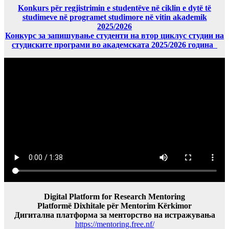
Konkurs për regjistrimin e studentëve në ciklin e dytë të
studimeve në programet studimore në vitin akademik
2025/2026
Конкурс за запишување студенти на втор циклус студии на
студиските програми во академската 2025/2026 година
Digital Platform for Research Mentoring
Platformë Dixhitale për Mentorim Kërkimor
Дигитална платформа за менторство на истражувања
https://mentoring.free.nf/