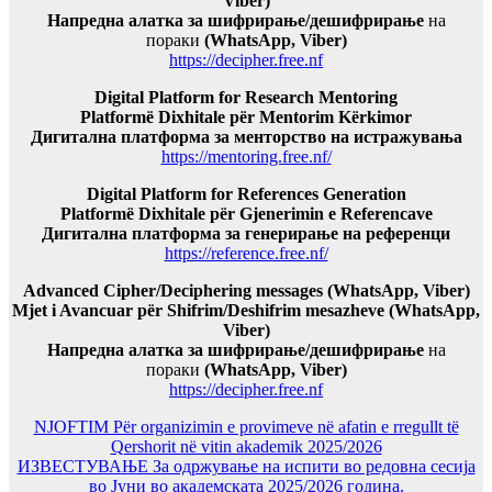
Viber)
Напредна алатка за шифрирање/дешифрирање
на
пораки
(WhatsApp, Viber)
https://decipher.free.nf
Digital Platform for Research Mentoring
Platformë Dixhitale për Mentorim Kërkimor
Дигитална платформа за менторство на истражувања
https://mentoring.free.nf/
Digital Platform for References Generation
Platformë Dixhitale për Gjenerimin e Referencave
Дигитална платформа за генерирање на референци
https://reference.free.nf/
Advanced Cipher/Deciphering messages (WhatsApp, Viber)
Mjet i Avancuar për Shifrim/Deshifrim mesazheve (WhatsApp,
Viber)
Напредна алатка за шифрирање/дешифрирање
на
пораки
(WhatsApp, Viber)
https://decipher.free.nf
NJOFTIM Për organizimin e provimeve në afatin e rregullt të
Qershorit në vitin akademik 2025/2026
ИЗВЕСТУВАЊЕ За одржување на испити во редовна сесија
во Јуни во академската 2025/2026 година.