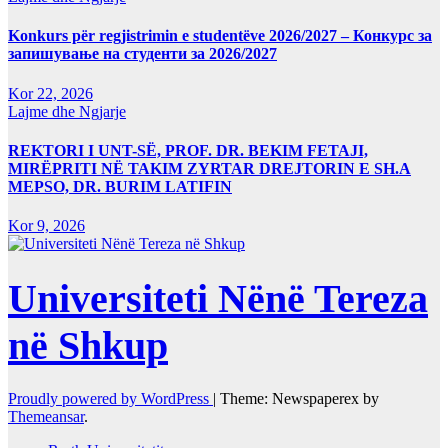
Konkurs për regjistrimin e studentëve 2026/2027 – Конкурс за
запишување на студенти за 2026/2027
Kor 22, 2026
Lajme dhe Ngjarje
REKTORI I UNT-SË, PROF. DR. BEKIM FETAJI,
MIRËPRITI NË TAKIM ZYRTAR DREJTORIN E SH.A
MEPSO, DR. BURIM LATIFIN
Kor 9, 2026
Universiteti Nënë Tereza
në Shkup
Proudly powered by WordPress
|
Theme: Newspaperex by
Themeansar
.