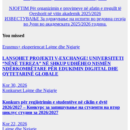
NJOFTIM Për organizimin e provimeve në afatin e rregullt të
Qershorit në vitin akademik 2025/2026
ИЗВЕСТУВАЊЕ За одржување на испити во редовна сесија
во Јуни во академската 2025/2026 година.
You missed
Erasmus+ eksperiencat
Lajme dhe Ngjarje
LANSOHET PROJEKTI V-EXCHANGE! UNIVERSITETI
“NËNË TEREZA” NË SHKUP UDHËHEQ NISMËN
NDËRKOMBËTARE PËR EDUKIMIN DIGJITAL DHE
QYTETARINË GLOBALE
Kor 30, 2026
Konkurset
Lajme dhe Ngjarje
Konkurs për regjistrimin e studentëve në ciklin e dytë
2026/2027 – Конкурс за запишување на студенти на втор
циклус студии за 2026/2027
Kor 22, 2026
Lajme dhe Ngjarje