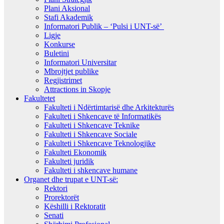
Plani Aksional
Stafi Akademik
Informatori Publik – ‘Pulsi i UNT-së’
Ligje
Konkurse
Buletini
Informatori Universitar
Mbrojtjet publike
Regjistrimet
Attractions in Skopje
Fakultetet
Fakulteti i Ndërtimtarisë dhe Arkitekturës
Fakulteti i Shkencave të Informatikës
Fakulteti i Shkencave Teknike
Fakulteti i Shkencave Sociale
Fakulteti i Shkencave Teknologjike
Fakulteti Ekonomik
Fakulteti juridik
Fakulteti i shkencave humane
Organet dhe trupat e UNT-së:
Rektori
Prorektorët
Këshilli i Rektoratit
Senati