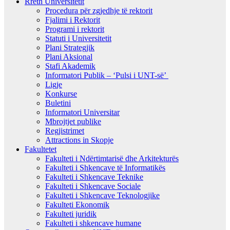
Rreth Universitetit
Procedura për zgjedhje të rektorit
Fjalimi i Rektorit
Programi i rektorit
Statuti i Universitetit
Plani Strategjik
Plani Aksional
Stafi Akademik
Informatori Publik – ‘Pulsi i UNT-së’
Ligje
Konkurse
Buletini
Informatori Universitar
Mbrojtjet publike
Regjistrimet
Attractions in Skopje
Fakultetet
Fakulteti i Ndërtimtarisë dhe Arkitekturës
Fakulteti i Shkencave të Informatikës
Fakulteti i Shkencave Teknike
Fakulteti i Shkencave Sociale
Fakulteti i Shkencave Teknologjike
Fakulteti Ekonomik
Fakulteti juridik
Fakulteti i shkencave humane