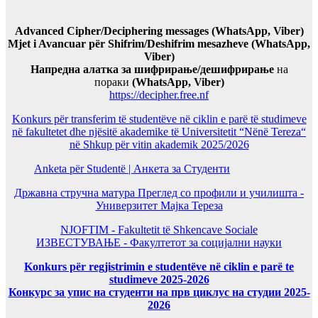
Advanced Cipher/Deciphering messages (WhatsApp, Viber)
Mjet i Avancuar për Shifrim/Deshifrim mesazheve (WhatsApp,
Viber)
Напредна алатка за шифрирање/дешифрирање
на
пораки
(WhatsApp, Viber)
https://decipher.free.nf
Konkurs për transferim të studentëve në ciklin e parë të studimeve
në fakultetet dhe njësitë akademike të Universitetit “Nënë Tereza“
në Shkup për vitin akademik 2025/2026
Anketa për Studentë | Анкета за Студенти
Државна стручна матура Преглед со профили и училишта -
Универзитет Мајка Тереза
NJOFTIM - Fakultetit të Shkencave Sociale
ИЗВЕСТУВАЊЕ - Факултетот за социјални науки
Konkurs për regjistrimin e studentëve në ciklin e parë te
studimeve 2025-2026
Конкурс за упис на студенти на прв циклус на студии 2025-
2026