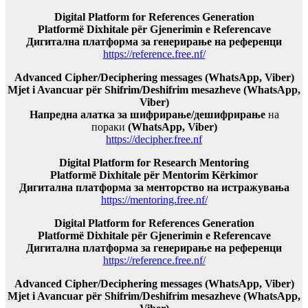
Digital Platform for References Generation
Platformë Dixhitale për Gjenerimin e Referencave
Дигитална платформа за генерирање на референци
https://reference.free.nf/
Advanced Cipher/Deciphering messages (WhatsApp, Viber)
Mjet i Avancuar për Shifrim/Deshifrim mesazheve (WhatsApp,
Viber)
Напредна алатка за шифрирање/дешифрирање
на
пораки
(WhatsApp, Viber)
https://decipher.free.nf
Digital Platform for Research Mentoring
Platformë Dixhitale për Mentorim Kërkimor
Дигитална платформа за менторство на истражувања
https://mentoring.free.nf/
Digital Platform for References Generation
Platformë Dixhitale për Gjenerimin e Referencave
Дигитална платформа за генерирање на референци
https://reference.free.nf/
Advanced Cipher/Deciphering messages (WhatsApp, Viber)
Mjet i Avancuar për Shifrim/Deshifrim mesazheve (WhatsApp,