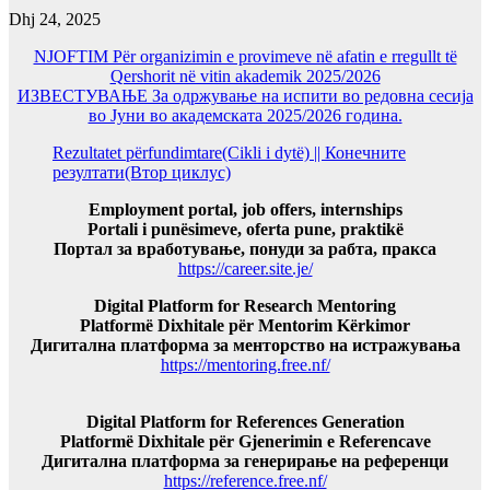
Dhj 24, 2025
NJOFTIM Për organizimin e provimeve në afatin e rregullt të
Qershorit në vitin akademik 2025/2026
ИЗВЕСТУВАЊЕ За одржување на испити во редовна сесија
во Јуни во академската 2025/2026 година.
Rezultatet përfundimtare(Cikli i dytë) || Конечните
резултати(Втор циклус)
Employment portal, job offers, internships
Portali i punësimeve, oferta pune, praktikë
Портал за вработување, понуди за рабта, пракса
https://career.site.je/
Digital Platform for Research Mentoring
Platformë Dixhitale për Mentorim Kërkimor
Дигитална платформа за менторство на истражувања
https://mentoring.free.nf/
Digital Platform for References Generation
Platformë Dixhitale për Gjenerimin e Referencave
Дигитална платформа за генерирање на референци
https://reference.free.nf/