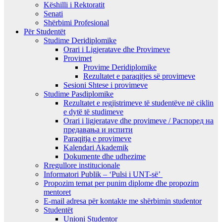
Këshilli i Rektoratit
Senati
Shërbimi Profesional
Për Studentët
Studime Deridiplomike
Orari i Ligjeratave dhe Provimeve
Provimet
Provime Deridiplomike
Rezultatet e paraqitjes së provimeve
Sesioni Shtese i provimeve
Studime Pasdiplomike
Rezultatet e regjistrimeve të studentëve në ciklin
e dytë të studimeve
Orari i ligjeratave dhe provimeve / Распоред на
предавањa и испити
Paraqitja e provimeve
Kalendari Akademik
Dokumente dhe udhezime
Rregullore institucionale
Informatori Publik – ‘Pulsi i UNT-së’
Propozim temat per punim diplome dhe propozim
mentoret
E-mail adresa për kontakte me shërbimin studentor
Studentët
Unioni Studentor