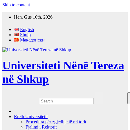
Skip to content
Hën. Gus 10th, 2026
English
Shqip
Македонски
Universiteti Nënë Tereza
në Shkup
Rreth Universitetit
Procedura për zgjedhje të rektorit
Fjalimi i Rektorit