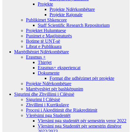
Projekte
Projekte Ndërkombëtare
Projekte Rajonale
Publikimet Shkencore
Staff Scientific Research Repositorium
Projektet Hulumtuese
Punimet e Magjistraturës
Botime të UNT-së
Librat e Publikuara
Marrëdhëniet Ndërkombëtare
Erasmus +
Thirrjet
Erasmus+ eksperiencat
Dokumente
Format dhe udhëzimet për projekte
Projekte Ndërkombëtare
Marrëveshjet për bashkëpunim
Sigurimi dhe Zhvillimi i Cilësisë
Sigurimi I Cilësisë
Zhvillimi i Kurrikulave
Procesi i Akreditimit dhe Riakreditimit
Vlerësimi nga Studentët
Vlersimi nga studentët për semestrin veror 2022
Vlersimi nga Studentët për semestrin dimëror
2022/2023