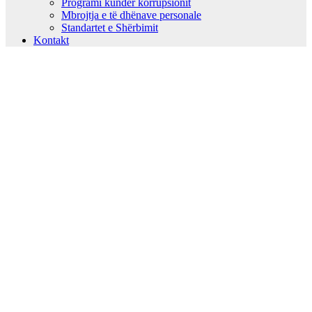
Programi kundër korrupsionit
Mbrojtja e të dhënave personale
Standartet e Shërbimit
Kontakt