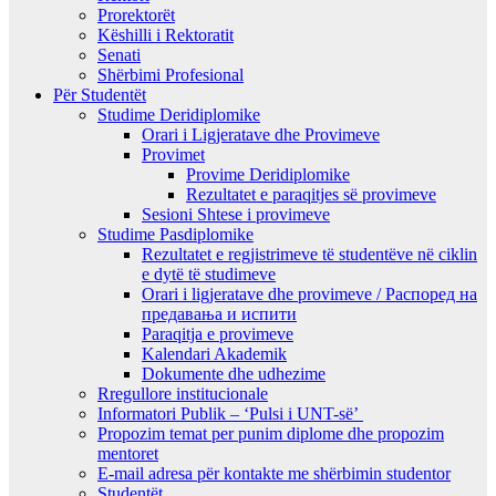
Prorektorët
Këshilli i Rektoratit
Senati
Shërbimi Profesional
Për Studentët
Studime Deridiplomike
Orari i Ligjeratave dhe Provimeve
Provimet
Provime Deridiplomike
Rezultatet e paraqitjes së provimeve
Sesioni Shtese i provimeve
Studime Pasdiplomike
Rezultatet e regjistrimeve të studentëve në ciklin
e dytë të studimeve
Orari i ligjeratave dhe provimeve / Распоред на
предавањa и испити
Paraqitja e provimeve
Kalendari Akademik
Dokumente dhe udhezime
Rregullore institucionale
Informatori Publik – ‘Pulsi i UNT-së’
Propozim temat per punim diplome dhe propozim
mentoret
E-mail adresa për kontakte me shërbimin studentor
Studentët