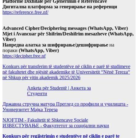
Platformë Dixhitale për Gjenerimin e Referencave
Дигитална платформа за генерирање на референци
https://reference.free.nf/
Advanced Cipher/Deciphering messages (WhatsApp, Viber)
Mjet i Avancuar për Shifrim/Deshifrim mesazheve (WhatsApp,
Viber)
Напредна алатка за шифрирање/дешифрирање
на
пораки
(WhatsApp, Viber)
https://decipher.free.nf
Konkurs për transferim të studentëve në ciklin e parë të studimeve
në fakultetet dhe njësitë akademike të Universitetit “Nënë Tereza“
në Shkup për vitin akademik 2025/2026
Anketa për Studentë | Анкета за
Студенти
Државна стручна матура Преглед со профили и училишта -
Универзитет Мајка Тереза
NJOFTIM - Fakultetit të Shkencave Sociale
ИЗВЕСТУВАЊЕ - Факултетот за социјални науки
Konkurs për regjistrimin e studentëve në ciklin e parë te