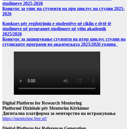
studimeve 2025-2026
Конкурс за упис на студенти на прв циклус на студии 2025-
2026
Konkurs për regjistrimin e studentëve në ciklin e dytë të
studimeve në programet studimore në vitin akademik
2025/2026
Конкурс за запишување студенти на втор циклус студии на
студиските програми во академската 2025/2026 година
Digital Platform for Research Mentoring
Platformë Dixhitale për Mentorim Kërkimor
Дигитална платформа за менторство на истражувања
https://mentoring.free.nf/
Digital Platform for References Generation