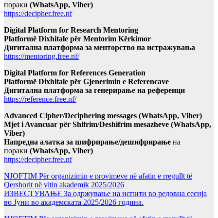
пораки
(WhatsApp, Viber)
https://decipher.free.nf
Digital Platform for Research Mentoring
Platformë Dixhitale për Mentorim Kërkimor
Дигитална платформа за менторство на истражувања
https://mentoring.free.nf/
Digital Platform for References Generation
Platformë Dixhitale për Gjenerimin e Referencave
Дигитална платформа за генерирање на референци
https://reference.free.nf/
Advanced Cipher/Deciphering messages (WhatsApp, Viber)
Mjet i Avancuar për Shifrim/Deshifrim mesazheve (WhatsApp,
Viber)
Напредна алатка за шифрирање/дешифрирање
на
пораки
(WhatsApp, Viber)
https://decipher.free.nf
NJOFTIM Për organizimin e provimeve në afatin e rregullt të
Qershorit në vitin akademik 2025/2026
ИЗВЕСТУВАЊЕ За одржување на испити во редовна сесија
во Јуни во академската 2025/2026 година.