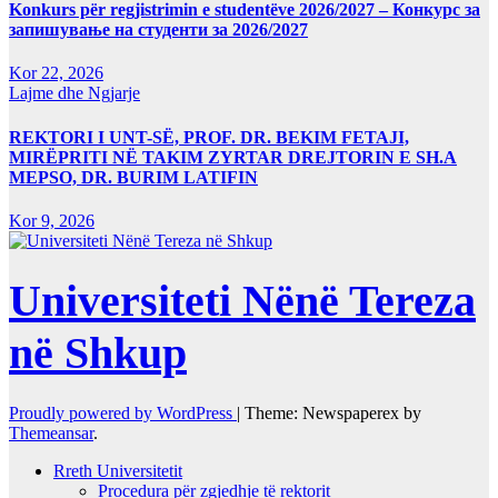
Konkurs për regjistrimin e studentëve 2026/2027 – Конкурс за
запишување на студенти за 2026/2027
Kor 22, 2026
Lajme dhe Ngjarje
REKTORI I UNT-SË, PROF. DR. BEKIM FETAJI,
MIRËPRITI NË TAKIM ZYRTAR DREJTORIN E SH.A
MEPSO, DR. BURIM LATIFIN
Kor 9, 2026
Universiteti Nënë Tereza
në Shkup
Proudly powered by WordPress
|
Theme: Newspaperex by
Themeansar
.
Rreth Universitetit
Procedura për zgjedhje të rektorit