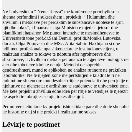
Ne Universitetin “ Nene Tereza” me konference permbyllese u
shenua perfundimi i suksesshem i projektit “ Hulumtimi dhe
zhvillimi i metodave per percaktim te substancave ndotese te ajrit,
ujit dhe tokes”, i finansuar nga Ministria e mjedisit jetesor dhe
planifikimit hapsinor. Me punen intenzive te mesimdhenesve te
Universitetit tone prof.dr.Sani Demiri, prof.dr.Monika Lutovska,
doc.dr. Olga Popovska dhe MSc. Arita Sabriu Haxhijaha si dhe
ndihmen profesionale nga shkencetare te institucioneve tjera, u
realizuan analiza te tokave te ndotura afer ngrohtoreve dhe
shkritoreve, u zhvilluan metoda per analiza te agjenteve biologjik ne
ajer dhe mbetjeve kimike ne uje. Metodat qe shprehin
qendrueshmeri, mund te aplikohen ne analiza rutinore ne praktiken
laboratorike. Ne te njejten kohe me perfshirjen e kuadrit te ri ne
hulumtime shkencore mundesohet rritje e potencialit dhe percjellje e
njohurive ne gjeneratat e ardhshme te studenteve te universiteti tone.
Me kete projekt u zhvillua edhe idea per rritje te vetedijes te njerezit
ne aspekt te mbrojtjes se ujit, tokes dhe ajrit.
Per universitetin tone ky projekt ishte sfida e pare dhe do te shenohet
ne historine e tij si nje projekt i realizuar me sukses.
Lëvizje te postimet