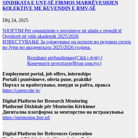
SINDIKATA E UNT-SË FIRMOS MARRËVESHJEN
KOLEKTIVE ME KUVENDIN E RMV-SË
Dhj 24, 2025
NJOFTIM Për organizimin e provimeve në afatin e rregullt të
Qershorit në vitin akademik 2025/2026
ИЗВЕСТУВАЊЕ За одржување на испити во редовна сесија
во Јуни во академската 2025/2026 година.
Rezultatet përfundimtare(Cikli i dytë) ||
Конечните резултати(Втор циклус)
Employment portal, job offers, internships
Portali i punësimeve, oferta pune, praktikë
Портал за вработување, понуди за рабта, пракса
https://career.site.je/
Digital Platform for Research Mentoring
Platformë Dixhitale për Mentorim Kërkimor
Дигитална платформа за менторство на истражувања
https://mentoring.free.nf/
Digital Platform for References Generation