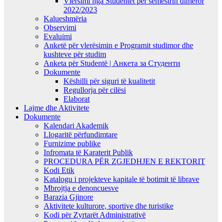
Vlersimi nga Studentët për semestrin dimëror
2022/2023
Kalueshmëria
Observimi
Evaluimi
Anketë për vlerësimin e Programit studimor dhe
kushteve për studim
Anketa për Studentë | Анкета за Студенти
Dokumente
Këshilli për siguri të kualitetit
Regullorja për cilësi
Elaborat
Lajme dhe Aktivitete
Dokumente
Kalendari Akademik
Llogaritë përfundimtare
Furnizime publike
Infromata të Karaterit Publik
PROCEDURA PËR ZGJEDHJEN E REKTORIT
Kodi Etik
Katalogu i projekteve kapitale të botimit të librave
Mbrojtja e denoncuesve
Barazia Gjinore
Aktivitete kulturore, sportive dhe turistike
Kodi për Zyrtarët Administrativë