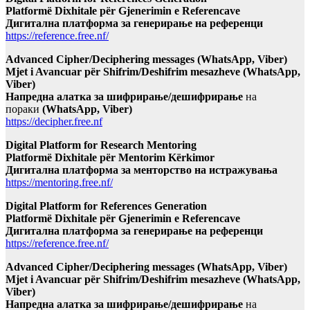
Platformë Dixhitale për Gjenerimin e Referencave
Дигитална платформа за генерирање на референци
https://reference.free.nf/
Advanced Cipher/Deciphering messages (WhatsApp, Viber)
Mjet i Avancuar për Shifrim/Deshifrim mesazheve (WhatsApp,
Viber)
Напредна алатка за шифрирање/дешифрирање
на
пораки
(WhatsApp, Viber)
https://decipher.free.nf
Digital Platform for Research Mentoring
Platformë Dixhitale për Mentorim Kërkimor
Дигитална платформа за менторство на истражувања
https://mentoring.free.nf/
Digital Platform for References Generation
Platformë Dixhitale për Gjenerimin e Referencave
Дигитална платформа за генерирање на референци
https://reference.free.nf/
Advanced Cipher/Deciphering messages (WhatsApp, Viber)
Mjet i Avancuar për Shifrim/Deshifrim mesazheve (WhatsApp,
Viber)
Напредна алатка за шифрирање/дешифрирање
на