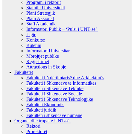
Programi i rektorit
Statuti i Universitetit
Plani Strategjik
Plani Aksional
Stafi Akademik
Informatori Publik – ‘Pulsi i UNT-së’
Ligje
Konkurse
Buletini
Informatori Universitar
Mbrojtjet publike
Regjistrimet
Attractions in Skopje
Fakultetet
Fakulteti i Ndërtimtarisë dhe Arkitekturës
Fakulteti i Shkencave të Informatikës
Fakulteti i Shkencave Teknike
Fakulteti i Shkencave Sociale
Fakulteti i Shkencave Teknologjike
Fakulteti Ekonomik
Fakulteti juridik
Fakulteti i shkencave humane
Organet dhe trupat e UNT-së:
Rektori
Prorektorët