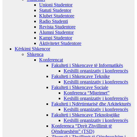
Unioni Studentor
Statuti Studentor
Klubet Studentore
Radio Studenti
Revista Studentore
Alumni Studentor
Kampi Studentor
Aktivitetet Studentore
Kërkimi Shkencor
Shkenca
Konferencat
Fakulteti i Shkencave të Informatikës
Keshilli organizativ i konferencës
Fakulteti i Shkencave Teknike
Keshilli organizativ i konferencës
Fakulteti i Shkencave Sociale
Konferenca “Migrimet”
Keshilli organizativ i konferencës
Fakulteti i Ndërtimtarisë dhe Arkitekturës
Keshilli organizativ i konferencës
Fakulteti i Shkencave Teknologjike
Keshilli organizativ i konferencës
Konferenca “Drejt Zhvillimit të
Qëndrueshëm” (TSD)
Zhurnali i Zhvillimit të Qëndrueshëm i