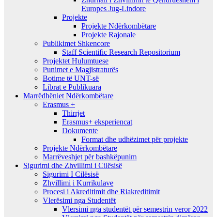
Europes Jug-Lindore
Projekte
Projekte Ndërkombëtare
Projekte Rajonale
Publikimet Shkencore
Staff Scientific Research Repositorium
Projektet Hulumtuese
Punimet e Magjistraturës
Botime të UNT-së
Librat e Publikuara
Marrëdhëniet Ndërkombëtare
Erasmus +
Thirrjet
Erasmus+ eksperiencat
Dokumente
Format dhe udhëzimet për projekte
Projekte Ndërkombëtare
Marrëveshjet për bashkëpunim
Sigurimi dhe Zhvillimi i Cilësisë
Sigurimi I Cilësisë
Zhvillimi i Kurrikulave
Procesi i Akreditimit dhe Riakreditimit
Vlerësimi nga Studentët
Vlersimi nga studentët për semestrin veror 2022