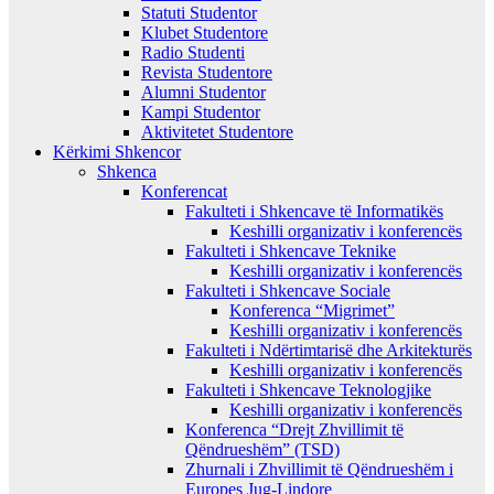
Statuti Studentor
Klubet Studentore
Radio Studenti
Revista Studentore
Alumni Studentor
Kampi Studentor
Aktivitetet Studentore
Kërkimi Shkencor
Shkenca
Konferencat
Fakulteti i Shkencave të Informatikës
Keshilli organizativ i konferencës
Fakulteti i Shkencave Teknike
Keshilli organizativ i konferencës
Fakulteti i Shkencave Sociale
Konferenca “Migrimet”
Keshilli organizativ i konferencës
Fakulteti i Ndërtimtarisë dhe Arkitekturës
Keshilli organizativ i konferencës
Fakulteti i Shkencave Teknologjike
Keshilli organizativ i konferencës
Konferenca “Drejt Zhvillimit të
Qëndrueshëm” (TSD)
Zhurnali i Zhvillimit të Qëndrueshëm i
Europes Jug-Lindore