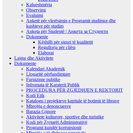
Kalueshmëria
Observimi
Evaluimi
Anketë për vlerësimin e Programit studimor dhe
kushteve për studim
Anketa për Studentë | Анкета за Студенти
Dokumente
Këshilli për siguri të kualitetit
Regullorja për cilësi
Elaborat
Lajme dhe Aktivitete
Dokumente
Kalendari Akademik
Llogaritë përfundimtare
Furnizime publike
Infromata të Karaterit Publik
PROCEDURA PËR ZGJEDHJEN E REKTORIT
Kodi Etik
Katalogu i projekteve kapitale të botimit të librave
Mbrojtja e denoncuesve
Barazia Gjinore
Aktivitete kulturore, sportive dhe turistike
Kodi për Zyrtarët Administrativë
Programi kundër korrupsionit
Mbrojtja e të dhënave personale