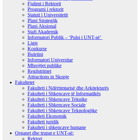
Fjalimi i Rektorit
Programi i rektorit
Statuti i Universitetit
Plani Strategjik
Plani Aksional
Stafi Akademik
Informatori Publik – ‘Pulsi i UNT-së’
Ligje
Konkurse
Buletini
Informatori Universitar
Mbrojtjet publike
Regjistrimet
Attractions in Skopje
Fakultetet
Fakulteti i Ndërtimtarisë dhe Arkitekturës
Fakulteti i Shkencave të Informatikës
Fakulteti i Shkencave Teknike
Fakulteti i Shkencave Sociale
Fakulteti i Shkencave Teknologjike
Fakulteti Ekonomik
Fakulteti juridik
Fakulteti i shkencave humane
Organet dhe trupat e UNT-së:
Rektori