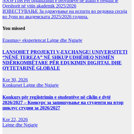
NJOFTIM Për organizimin e provimeve në afatin e rregullt të
Qershorit në vitin akademik 2025/2026
ИЗВЕСТУВАЊЕ За одржување на испити во редовна сесија
во Јуни во академската 2025/2026 година.
You missed
Erasmus+ eksperiencat
Lajme dhe Ngjarje
LANSOHET PROJEKTI V-EXCHANGE! UNIVERSITETI
“NËNË TEREZA” NË SHKUP UDHËHEQ NISMËN
NDËRKOMBËTARE PËR EDUKIMIN DIGJITAL DHE
QYTETARINË GLOBALE
Kor 30, 2026
Konkurset
Lajme dhe Ngjarje
Konkurs për regjistrimin e studentëve në ciklin e dytë
2026/2027 – Конкурс за запишување на студенти на втор
циклус студии за 2026/2027
Kor 22, 2026
Lajme dhe Ngjarje