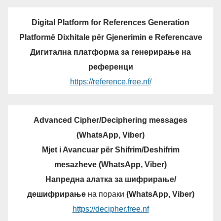
Digital Platform for References Generation
Platformë Dixhitale për Gjenerimin e Referencave
Дигитална платформа за генерирање на
референци
https://reference.free.nf/
Advanced Cipher/Deciphering messages
(WhatsApp, Viber)
Mjet i Avancuar për Shifrim/Deshifrim
mesazheve (WhatsApp, Viber)
Напредна алатка за шифрирање/
дешифрирање
на пораки
(WhatsApp, Viber)
https://decipher.free.nf