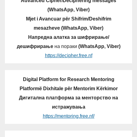
Advanced Cipher/Deciphering messages
(WhatsApp, Viber)
Mjet i Avancuar për Shifrim/Deshifrim
mesazheve (WhatsApp, Viber)
Напредна алатка за шифрирање/
дешифрирање
на пораки
(WhatsApp, Viber)
https://decipher.free.nf
Digital Platform for Research Mentoring
Platformë Dixhitale për Mentorim Kërkimor
Дигитална платформа за менторство на
истражувања
https://mentoring.free.nf/