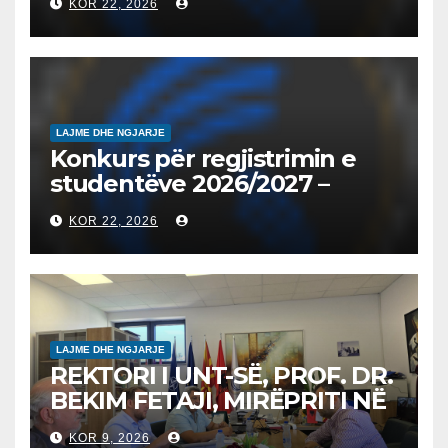
KOR 22, 2026
запишување на студенти
на втор циклус студии за
2026/2027
LAJME DHE NGJARJE
Konkurs për regjistrimin e
studentëve 2026/2027 –
Конкурс за запишување на
KOR 22, 2026
студенти за 2026/2027
LAJME DHE NGJARJE
REKTORI I UNT-SË, PROF. DR.
BEKIM FETAJI, MIRËPRITI NË
TAKIM ZYRTAR DREJTORIN E
KOR 9, 2026