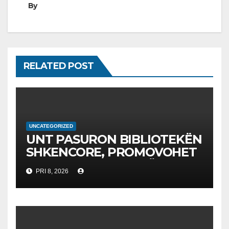
By
RELATED POST
UNCATEGORIZED
UNT PASURON BIBLIOTEKËN
SHKENCORE, PROMOVOHET
LIBRI SHKENCAT E TË
PRI 8, 2026
DHËNAVE, NGA PROF. DR.
BEKIM FETAJI