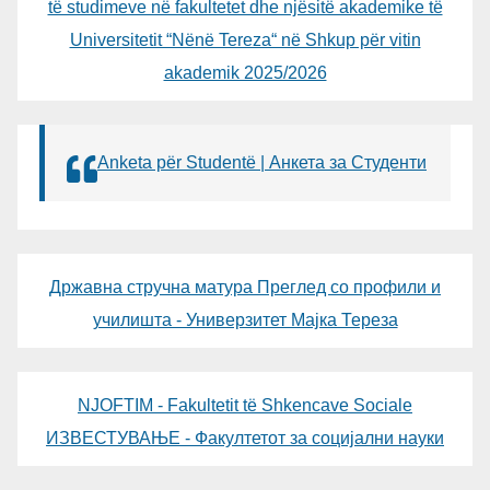
të studimeve në fakultetet dhe njësitë akademike të
Universitetit “Nënë Tereza“ në Shkup për vitin
akademik 2025/2026
Anketa për Studentë | Анкета за Студенти
Државна стручна матура Преглед со профили и
училишта - Универзитет Мајка Тереза
NJOFTIM - Fakultetit të Shkencave Sociale
ИЗВЕСТУВАЊЕ - Факултетот за социјални науки