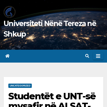
Skip
to
content
Universiteti Nënë Tereza në
Shkup
UNCATEGORIZED
Studentët e UNT-së
mysafir në ALSAT-