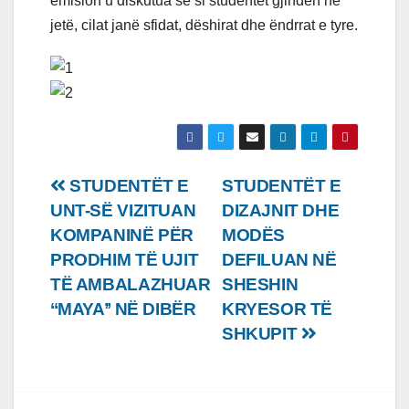
emision u diskutua se si studentët gjinden në
jetë, cilat janë sfidat, dëshirat dhe ëndrrat e tyre.
Lëvizje
STUDENTËT E
STUDENTËT E
UNT-SË VIZITUAN
DIZAJNIT DHE
te
KOMPANINË PËR
MODËS
postimet
PRODHIM TË UJIT
DEFILUAN NË
TË AMBALAZHUAR
SHESHIN
‘‘MAYA’’ NË DIBËR
KRYESOR TË
SHKUPIT