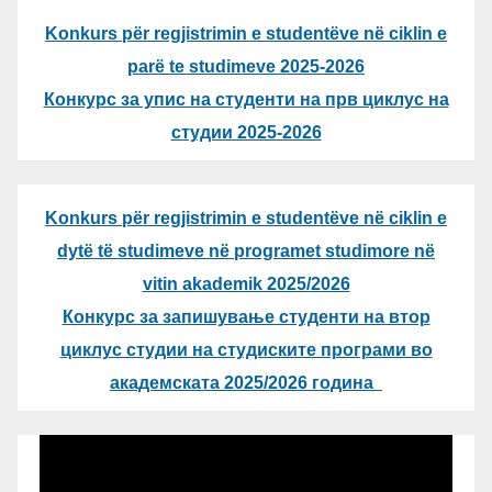
Konkurs për regjistrimin e studentëve në ciklin e
parë te studimeve 2025-2026
Конкурс за упис на студенти на прв циклус на
студии 2025-2026
Konkurs për regjistrimin e studentëve në ciklin e
dytë të studimeve në programet studimore në
vitin akademik 2025/2026
Конкурс за запишување студенти на втор
циклус студии на студиските програми во
академската 2025/2026 година