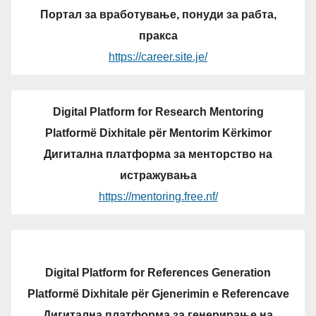
Портал за вработување, понуди за рабта,
пракса
https://career.site.je/
Digital Platform for Research Mentoring
Platformë Dixhitale për Mentorim Kërkimor
Дигитална платформа за менторство на
истражувања
https://mentoring.free.nf/
Digital Platform for References Generation
Platformë Dixhitale për Gjenerimin e Referencave
Дигитална платформа за генерирање на