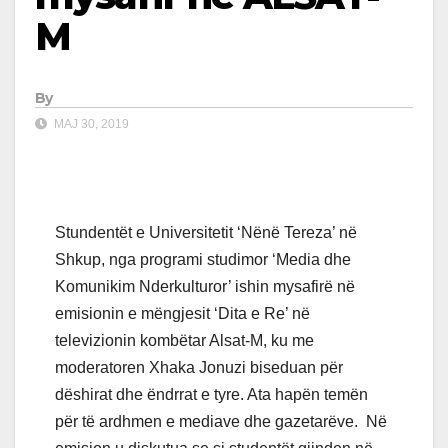
M
By
MAJ 30, 2019
Stundentët e Universitetit ‘Nënë Tereza’ në
Shkup, nga programi studimor ‘Media dhe
Komunikim Nderkulturor’ ishin mysafirë në
emisionin e mëngjesit ‘Dita e Re’ në
televizionin kombëtar Alsat-M, ku me
moderatoren Xhaka Jonuzi biseduan për
dëshirat dhe ëndrrat e tyre. Ata hapën temën
për të ardhmen e mediave dhe gazetarëve. Në