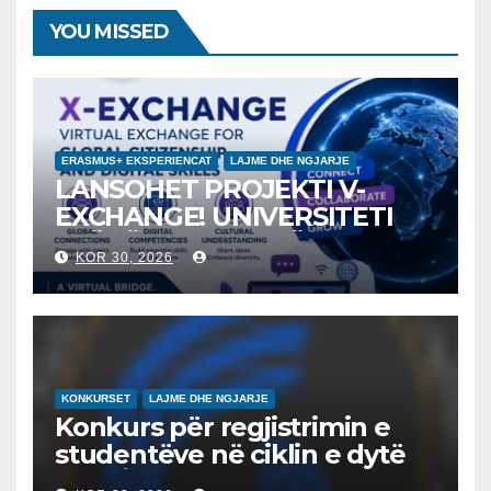
YOU MISSED
ERASMUS+ EKSPERIENCAT
LAJME DHE NGJARJE
LANSOHET PROJEKTI V-
EXCHANGE! UNIVERSITETI
“NËNË TEREZA” NË SHKUP
KOR 30, 2026
UDHËHEQ NISMËN
NDËRKOMBËTARE PËR
EDUKIMIN DIGJITAL DHE
QYTETARINË GLOBALE
KONKURSET
LAJME DHE NGJARJE
Konkurs për regjistrimin e
studentëve në ciklin e dytë
2026/2027 – Конкурс за