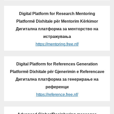
Digital Platform for Research Mentoring
Platformë Dixhitale për Mentorim Kërkimor
Дигитална платформа за менторство на
истражувања
https://mentoring.free.nf/
Digital Platform for References Generation
Platformë Dixhitale për Gjenerimin e Referencave
Дигитална платформа за генерирање на
референци
https://reference.free.nf/