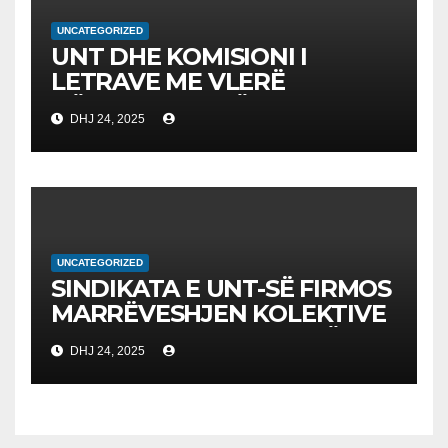
UNCATEGORIZED
UNT DHE KOMISIONI I
LETRAVE ME VLERË
NËNSHKRUAJNË
DHJ 24, 2025
MEMORANDUM
BASHKËPUNIMI PËR
AVANCIMIN E EDUKIMIT
FINANCIAR
UNCATEGORIZED
SINDIKATA E UNT-SË FIRMOS
MARRËVESHJEN KOLEKTIVE
ME KUVENDIN E RMV-SË
DHJ 24, 2025