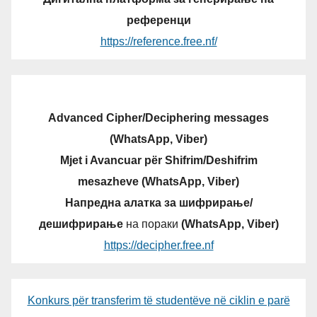
референци
https://reference.free.nf/
Advanced Cipher/Deciphering messages
(WhatsApp, Viber)
Mjet i Avancuar për Shifrim/Deshifrim
mesazheve (WhatsApp, Viber)
Напредна алатка за шифрирање/
дешифрирање
на пораки
(WhatsApp, Viber)
https://decipher.free.nf
Konkurs për transferim të studentëve në ciklin e parë