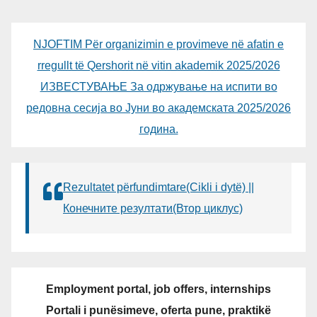
NJOFTIM Për organizimin e provimeve në afatin e
rregullt të Qershorit në vitin akademik 2025/2026
ИЗВЕСТУВАЊЕ За одржување на испити во
редовна сесија во Јуни во академската 2025/2026
година.
Rezultatet përfundimtare(Cikli i dytë) ||
Конечните резултати(Втор циклус)
Employment portal, job offers, internships
Portali i punësimeve, oferta pune, praktikë