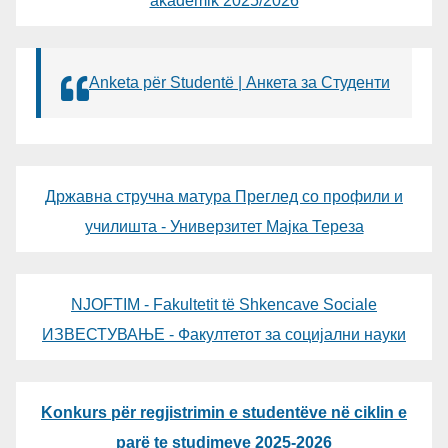
akademik 2025/2026
Anketa për Studentë | Анкета за Студенти
Државна стручна матура Преглед со профили и
училишта - Универзитет Мајка Тереза
NJOFTIM - Fakultetit të Shkencave Sociale
ИЗВЕСТУВАЊЕ - Факултетот за социјални науки
Konkurs për regjistrimin e studentëve në ciklin e
parë te studimeve 2025-2026