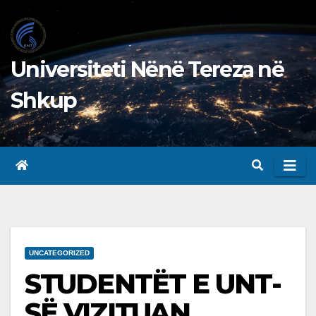
Skip
to
content
Universiteti Nënë Tereza në
Shkup
UNCATEGORIZED
STUDENTËT E UNT-
SË VIZITUAN