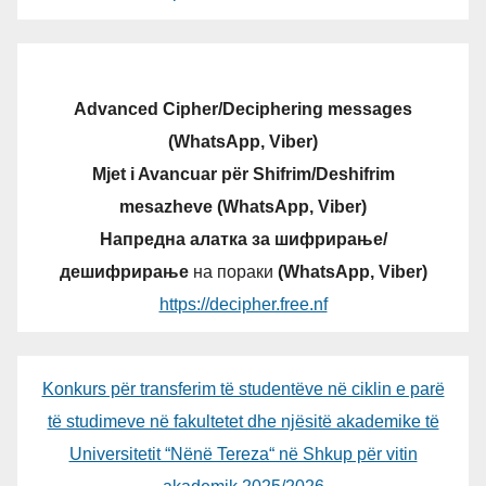
Advanced Cipher/Deciphering messages
(WhatsApp, Viber)
Mjet i Avancuar për Shifrim/Deshifrim
mesazheve (WhatsApp, Viber)
Напредна алатка за шифрирање/
дешифрирање
на пораки
(WhatsApp, Viber)
https://decipher.free.nf
Konkurs për transferim të studentëve në ciklin e parë
të studimeve në fakultetet dhe njësitë akademike të
Universitetit “Nënë Tereza“ në Shkup për vitin