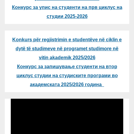
Конкурс за упис на студенти на прв циклус на
студии 2025-2026
Konkurs për regjistrimin e studentëve në ciklin e
dytë të studimeve në programet studimore në
vitin akademik 2025/2026
Конкурс за запишување студенти на втор
циклус студии на студиските програми во
академската 2025/2026 година