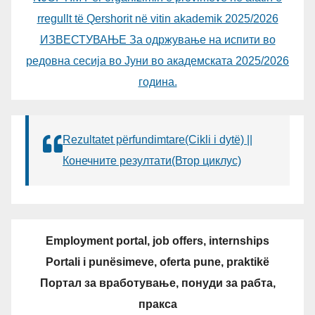
rregullt të Qershorit në vitin akademik 2025/2026
ИЗВЕСТУВАЊЕ За одржување на испити во
редовна сесија во Јуни во академската 2025/2026
година.
Rezultatet përfundimtare(Cikli i dytë) ||
Конечните резултати(Втор циклус)
Employment portal, job offers, internships
Portali i punësimeve, oferta pune, praktikë
Портал за вработување, понуди за рабта,
пракса