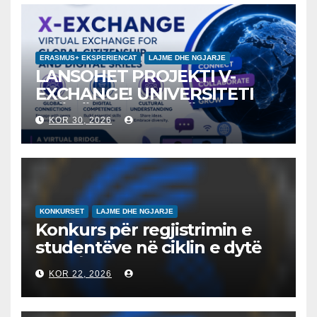
ERASMUS+ EKSPERIENCAT
LAJME DHE NGJARJE
LANSOHET PROJEKTI V-
EXCHANGE! UNIVERSITETI
“NËNË TEREZA” NË SHKUP
KOR 30, 2026
UDHËHEQ NISMËN
NDËRKOMBËTARE PËR
EDUKIMIN DIGJITAL DHE
QYTETARINË GLOBALE
KONKURSET
LAJME DHE NGJARJE
Konkurs për regjistrimin e
studentëve në ciklin e dytë
2026/2027 – Конкурс за
KOR 22, 2026
запишување на студенти
на втор циклус студии за