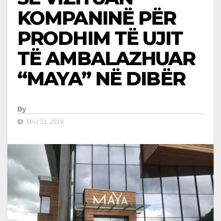
KOMPANINË PËR
PRODHIM TË UJIT
TË AMBALAZHUAR
‘‘MAYA’’ NË DIBËR
By
MAJ 31, 2019