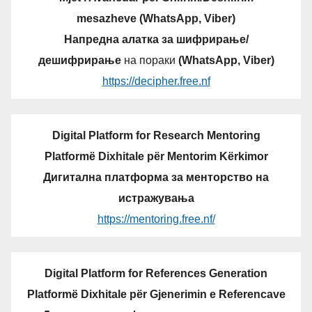
mesazheve (WhatsApp, Viber)
Напредна алатка за шифрирање/
дешифрирање
на пораки
(WhatsApp, Viber)
https://decipher.free.nf
Digital Platform for Research Mentoring
Platformë Dixhitale për Mentorim Kërkimor
Дигитална платформа за менторство на
истражувања
https://mentoring.free.nf/
Digital Platform for References Generation
Platformë Dixhitale për Gjenerimin e Referencave