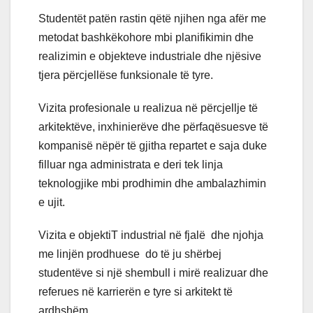
Studentët patën rastin qëtë njihen nga afër me
metodat bashkëkohore mbi planifikimin dhe
realizimin e objekteve industriale dhe njësive
tjera përcjellëse funksionale të tyre.
Vizita profesionale u realizua në përcjellje të
arkitektëve, inxhinierëve dhe përfaqësuesve të
kompanisë nëpër të gjitha repartet e saja duke
filluar nga administrata e deri tek linja
teknologjike mbi prodhimin dhe ambalazhimin
e ujit.
Vizita e objektiT industrial në fjalë dhe njohja
me linjën prodhuese
do të ju shërbej
studentëve si një shembull i mirë realizuar dhe
referues në karrierën e tyre si arkitekt të
ardhshëm.