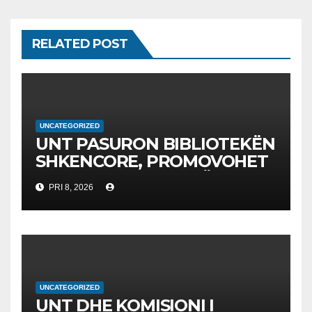
RELATED POST
UNCATEGORIZED
UNT PASURON BIBLIOTEKËN
SHKENCORE, PROMOVOHET
LIBRI SHKENCAT E TË
PRI 8, 2026
DHËNAVE, NGA PROF. DR.
BEKIM FETAJI
UNCATEGORIZED
UNT DHE KOMISIONI I