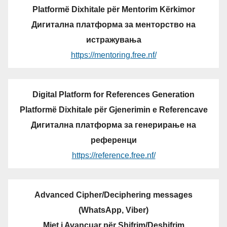
Platformë Dixhitale për Mentorim Kërkimor
Дигитална платформа за менторство на
истражувања
https://mentoring.free.nf/
Digital Platform for References Generation
Platformë Dixhitale për Gjenerimin e Referencave
Дигитална платформа за генерирање на
референци
https://reference.free.nf/
Advanced Cipher/Deciphering messages
(WhatsApp, Viber)
Mjet i Avancuar për Shifrim/Deshifrim