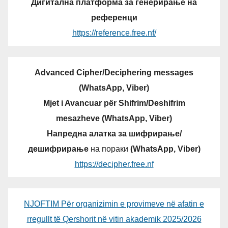
Дигитална платформа за генерирање на
референци
https://reference.free.nf/
Advanced Cipher/Deciphering messages
(WhatsApp, Viber)
Mjet i Avancuar për Shifrim/Deshifrim
mesazheve (WhatsApp, Viber)
Напредна алатка за шифрирање/
дешифрирање
на пораки
(WhatsApp, Viber)
https://decipher.free.nf
NJOFTIM Për organizimin e provimeve në afatin e
rregullt të Qershorit në vitin akademik 2025/2026