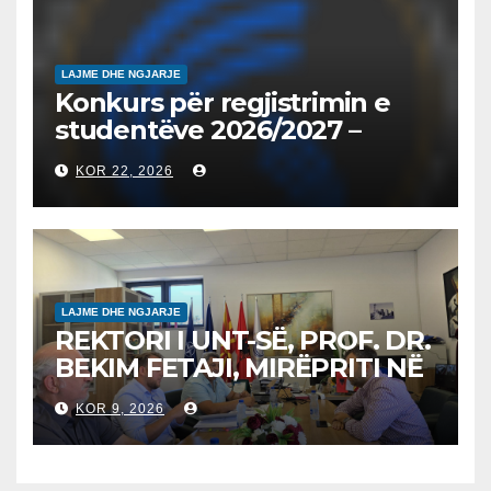
2026/2027
LAJME DHE NGJARJE
Konkurs për regjistrimin e
studentëve 2026/2027 –
Конкурс за запишување на
KOR 22, 2026
студенти за 2026/2027
LAJME DHE NGJARJE
REKTORI I UNT-SË, PROF. DR.
BEKIM FETAJI, MIRËPRITI NË
TAKIM ZYRTAR DREJTORIN E
KOR 9, 2026
SH.A MEPSO, DR. BURIM
LATIFIN