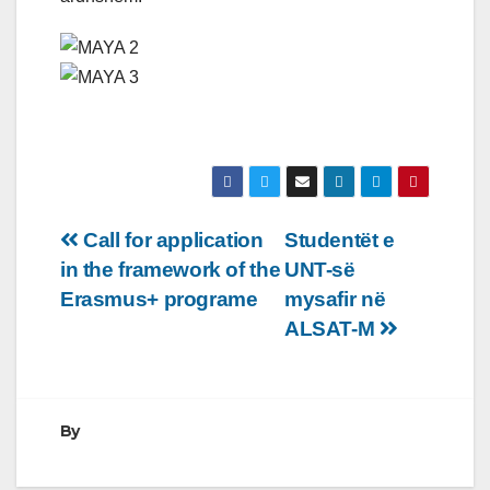
Lëvizje
Call for application
Studentët e
in the framework of the
UNT-së
te
Erasmus+ programe
mysafir në
postimet
ALSAT-M
By