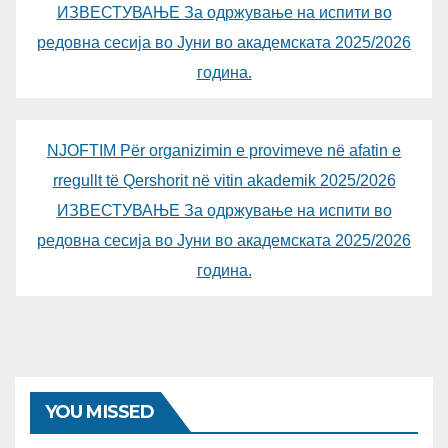
ИЗВЕСТУВАЊЕ За одржување на испити во
редовна сесија во Јуни во академската 2025/2026
година.
NJOFTIM Për organizimin e provimeve në afatin e
rregullt të Qershorit në vitin akademik 2025/2026
ИЗВЕСТУВАЊЕ За одржување на испити во
редовна сесија во Јуни во академската 2025/2026
година.
YOU MISSED