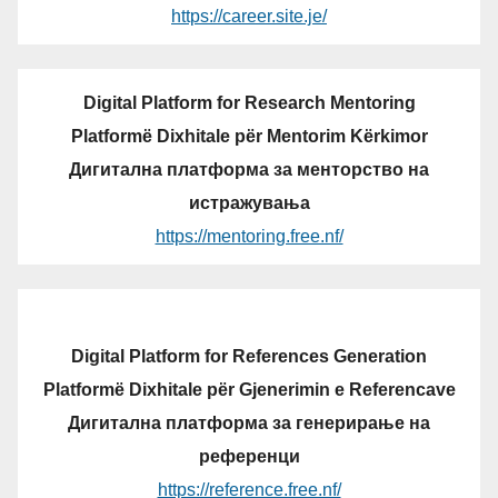
https://career.site.je/
Digital Platform for Research Mentoring
Platformë Dixhitale për Mentorim Kërkimor
Дигитална платформа за менторство на
истражувања
https://mentoring.free.nf/
Digital Platform for References Generation
Platformë Dixhitale për Gjenerimin e Referencave
Дигитална платформа за генерирање на
референци
https://reference.free.nf/