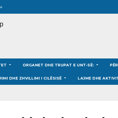
ки
TET
ORGANET DHE TRUPAT E UNT-SË:
PË
RIMI DHE ZHVILLIMI I CILËSISË
LAJME DHE AKTIVI