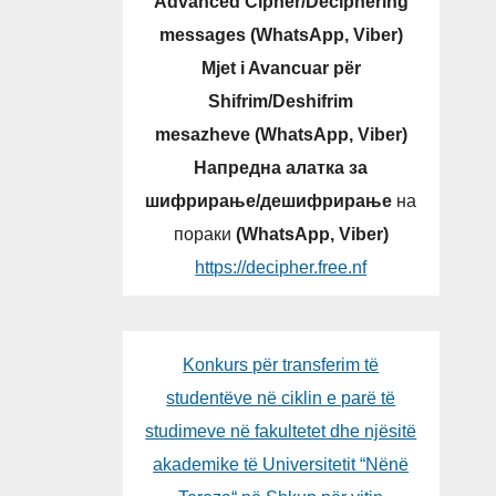
Advanced Cipher/Deciphering
messages (WhatsApp, Viber)
Mjet i Avancuar për
Shifrim/Deshifrim
mesazheve (WhatsApp, Viber)
Напредна алатка за
шифрирање/дешифрирање
на
пораки
(WhatsApp, Viber)
https://decipher.free.nf
Konkurs për transferim të
studentëve në ciklin e parë të
studimeve në fakultetet dhe njësitë
akademike të Universitetit “Nënë