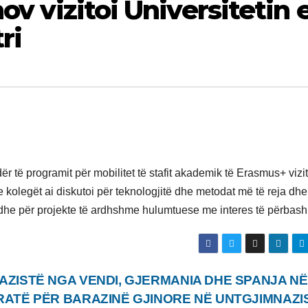
ov vizitoi Universitetin 
ri
r të programit për mobilitet të stafit akademik të Erasmus+ vizit
e kolegët ai diskutoi për teknologjitë dhe metodat më të reja dhe
dhe për projekte të ardhshme hulumtuese me interes të përbash
AZISTË NGA VENDI, GJERMANIA DHE SPANJA NË
RATË PËR BARAZINË GJINORE NË UNTGJIMNAZI