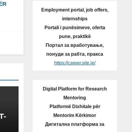
ËR
Employment portal, job offers,
internships
Portali i punësimeve, oferta
pune, praktikë
Портал за вработување,
понуди за рабта, пракса
https://career.site.je/
Digital Platform for Research
Mentoring
Platformë Dixhitale për
T-
Mentorim Kërkimor
Дигитална платформа за
N