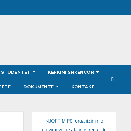
R STUDENTËT
KËRKIMI SHKENCOR
TETE
DOKUMENTE
KONTAKT
NJOFTIM Për organizimin e
provimeve në afatin e rregullt të