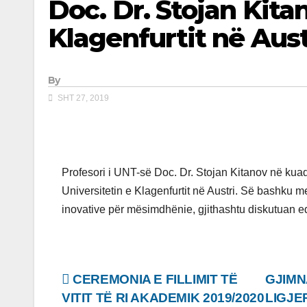
Doc. Dr. Stojan Kitan
Klagenfurtit në Aust
By
SHT 27, 2019
Profesori i UNT-së Doc. Dr. Stojan Kitanov në kuadë
Universitetin e Klagenfurtit në Austri. Së bashku m
inovative për mësimdhënie, gjithashtu diskutuan e
Lëvizje
CEREMONIA E FILLIMIT TË
GJIMN
VITIT TË RI AKADEMIK 2019/2020
LIGJE