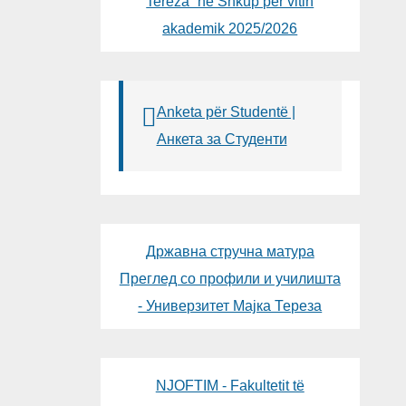
Tereza“ në Shkup për vitin
akademik 2025/2026
Anketa për Studentë |
Анкета за Студенти
Државна стручна матура
Преглед со профили и училишта
- Универзитет Мајка Тереза
NJOFTIM - Fakultetit të