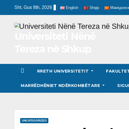
Skip
Sht. Gus 8th, 2026
English
Shqip
Македонс
to
content
Universiteti Nënë
Tereza në Shkup
RRETH UNIVERSITETIT
FAKULTE
MARRËDHËNIET NDËRKOMBËTARE
SIGU
UNCATEGORIZED