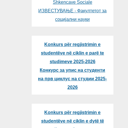
Shkencave Sociale
ИЗВЕСТУВАЊЕ - Факултетот за
социјални науки
Konkurs për regjistrimin e
studentëve në ciklin e parë te
studimeve 2025-2026
Конкурс за упис на студенти
на прв циклус на студии 2025-
2026
Konkurs për regjistrimin e
studentëve në ciklin e dytë të