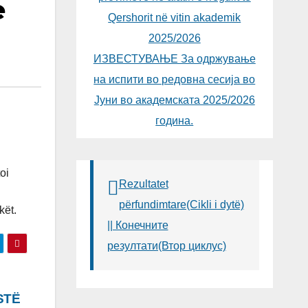
e
Qershorit në vitin akademik
2025/2026
ИЗВЕСТУВАЊЕ За одржување
на испити во редовна сесија во
Јуни во академската 2025/2026
година.
oi
Rezultatet
përfundimtare(Cikli i dytë)
kët.
|| Конечните
резултати(Втор циклус)
STË