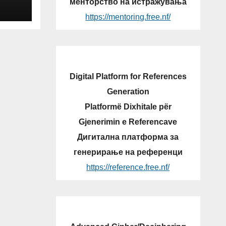
менторство на истражувања
https://mentoring.free.nf/
V-
Digital Platform for References
Generation
Platformë Dixhitale për
Gjenerimin e Referencave
Дигитална платформа за
генерирање на референци
https://reference.free.nf/