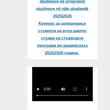
studimeve në programet
studimore në vitin akademik
2025/2026
Конкурс за запишување
студенти на втор циклус
студии на студиските
програми во академската
2025/2026 година