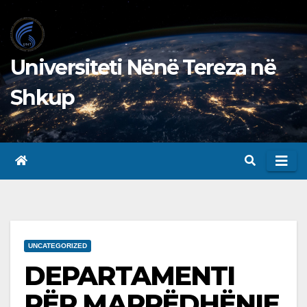
Skip
to
content
Universiteti Nënë Tereza në
Shkup
UNCATEGORIZED
DEPARTAMENTI
PËR MARRËDHËNIE