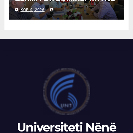
TAKIM ZYRTAR DREJTORIN E
KOR 9, 2026
SH.A MEPSO, DR. BURIM
LATIFIN
Universiteti Nënë