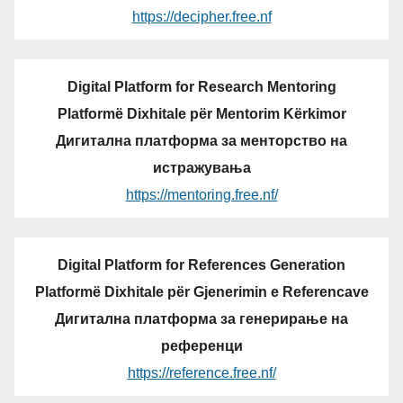
https://decipher.free.nf
Digital Platform for Research Mentoring
Platformë Dixhitale për Mentorim Kërkimor
Дигитална платформа за менторство на
истражувања
https://mentoring.free.nf/
Digital Platform for References Generation
Platformë Dixhitale për Gjenerimin e Referencave
Дигитална платформа за генерирање на
референци
https://reference.free.nf/