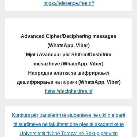
https://reference.free.nf/
Advanced Cipher/Deciphering messages
(WhatsApp, Viber)
Mjet i Avancuar për Shifrim/Deshifrim
mesazheve (WhatsApp, Viber)
Напредна алатка за шифрирање/
дешифрирање
на пораки
(WhatsApp, Viber)
https://decipher.free.nf
Konkurs për transferim të studentëve në ciklin e parë
të studimeve në fakultetet dhe njësitë akademike të
Universitetit “Nënë Tereza“ në Shkup për vitin