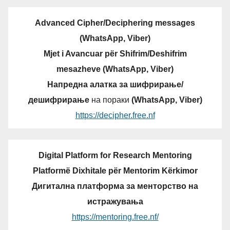
Advanced Cipher/Deciphering messages
(WhatsApp, Viber)
Mjet i Avancuar për Shifrim/Deshifrim
mesazheve (WhatsApp, Viber)
Напредна алатка за шифрирање/
дешифрирање
на пораки
(WhatsApp, Viber)
https://decipher.free.nf
Digital Platform for Research Mentoring
Platformë Dixhitale për Mentorim Kërkimor
Дигитална платформа за менторство на
истражувања
https://mentoring.free.nf/