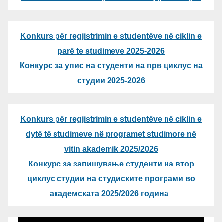
Konkurs për regjistrimin e studentëve në ciklin e
parë te studimeve 2025-2026
Конкурс за упис на студенти на прв циклус на
студии 2025-2026
Konkurs për regjistrimin e studentëve në ciklin e
dytë të studimeve në programet studimore në
vitin akademik 2025/2026
Конкурс за запишување студенти на втор
циклус студии на студиските програми во
академската 2025/2026 година