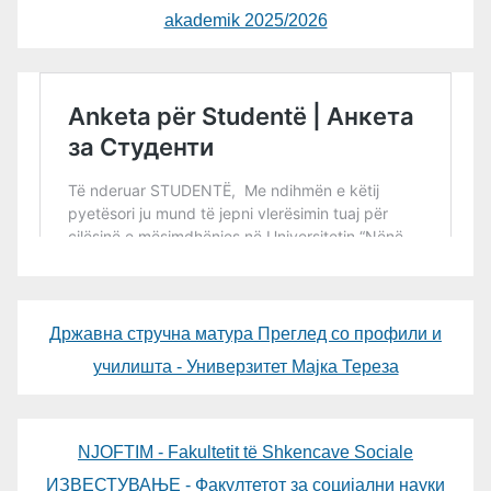
akademik 2025/2026
Државна стручна матура Преглед со профили и
училишта - Универзитет Мајка Тереза
NJOFTIM - Fakultetit të Shkencave Sociale
ИЗВЕСТУВАЊЕ - Факултетот за социјални науки