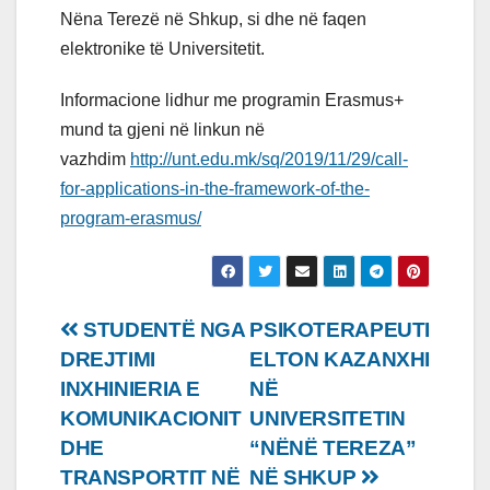
Nëna Terezë në Shkup, si dhe në faqen
elektronike të Universitetit.
Informacione lidhur me programin Erasmus+
mund ta gjeni në linkun në
vazhdim
http://unt.edu.mk/sq/2019/11/29/call-
for-applications-in-the-framework-of-the-
program-erasmus/
Lëvizje
STUDENTË NGA
PSIKOTERAPEUTI
DREJTIMI
ELTON KAZANXHI
te
INXHINIERIA E
NË
postimet
KOMUNIKACIONIT
UNIVERSITETIN
DHE
“NËNË TEREZA”
TRANSPORTIT NË
NË SHKUP