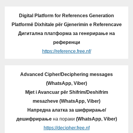
Digital Platform for References Generation
Platformë Dixhitale për Gjenerimin e Referencave
Дигитална платформа за генерирање на
референци
https://reference.free.nf/
Advanced Cipher/Deciphering messages
(WhatsApp, Viber)
Mjet i Avancuar për Shifrim/Deshifrim
mesazheve (WhatsApp, Viber)
Напредна алатка за шифрирање/
дешифрирање
на пораки
(WhatsApp, Viber)
https://decipher.free.nf