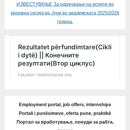
ИЗВЕСТУВАЊЕ За одржување на испити во
редовна сесија во Јуни во академската 2025/2026
година.
Employment portal, job offers, internships
Portali i punësimeve, oferta pune, praktikë
Портал за вработување, понуди за рабта,