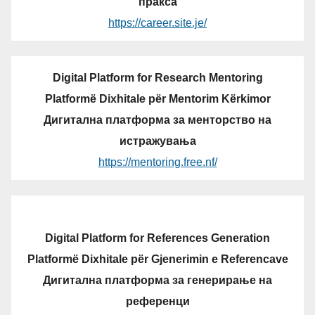
пракса
https://career.site.je/
Digital Platform for Research Mentoring
Platformë Dixhitale për Mentorim Kërkimor
Дигитална платформа за менторство на
истражувања
https://mentoring.free.nf/
Digital Platform for References Generation
Platformë Dixhitale për Gjenerimin e Referencave
Дигитална платформа за генерирање на
референци