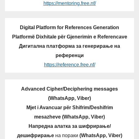
https://mentoring.free.nf/
Digital Platform for References Generation
Platformë Dixhitale për Gjenerimin e Referencave
Дигитална платформа за генерирање на
референци
https://reference.free.nf/
Advanced Cipher/Deciphering messages
(WhatsApp, Viber)
Mjet i Avancuar për Shifrim/Deshifrim
mesazheve (WhatsApp, Viber)
Напредна алатка за шифрирање/
дешифрирање
на пораки
(WhatsApp, Viber)