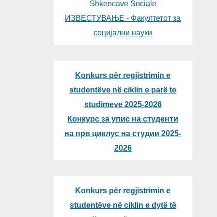
Shkencave Sociale
ИЗВЕСТУВАЊЕ - Факултетот за
социјални науки
Konkurs për regjistrimin e
studentëve në ciklin e parë te
studimeve 2025-2026
Конкурс за упис на студенти
на прв циклус на студии 2025-
2026
Konkurs për regjistrimin e
studentëve në ciklin e dytë të