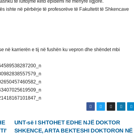
 bashku të luftojmë këto epidemi në mënyrë ligjore.
urës ishte në përbërje të profesorëve të Fakultetit të Shkencave
se në karrierën e tij në fushën ku vepron dhe shëndet mbi
HE
UNT-së I SHTOHET EDHE NJË DOKTOR
I’
SHKENCE, ARTA BEKTESHI DOKTORON NË