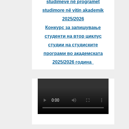
studimeve në programet
studimore në vitin akademik
2025/2026
Конкурс за запишување
студенти на втор циклус
студии на студиските
програми во академската
2025/2026 година