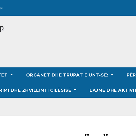
ки
TET
ORGANET DHE TRUPAT E UNT-SË:
PË
RIMI DHE ZHVILLIMI I CILËSISË
LAJME DHE AKTIVI