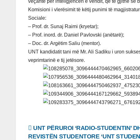
veçantë për inteligjencën e vendit, që të gjithë së
Komisioni i vlerësimit të këtij punimi të magjistrat
Sociale:
– Prof. dr. Sunaj Raimi (kryetar);
– Prof. inord. dr. Daniel Pavlovski (anëtarë);
– Doc. dr. Argëtim Saliu (mentor).
UNT kandidatit tani më Mr. Ali Sadiku i uron sukse
veprimtarinë e tij jetësore.
Lëvizje
UNT PËRUROI ‘RADIO-STUDENTIN’ D
REVISTËN STUDENTORE ‘UNT STUDENT