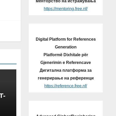
менторство на истражувања
https://mentoring.free.nf/
Digital Platform for References
Generation
Platformë Dixhitale për
Gjenerimin e Referencave
Дигитална платформа за
генерирање на референци
https://reference.free.nf/
T-
N