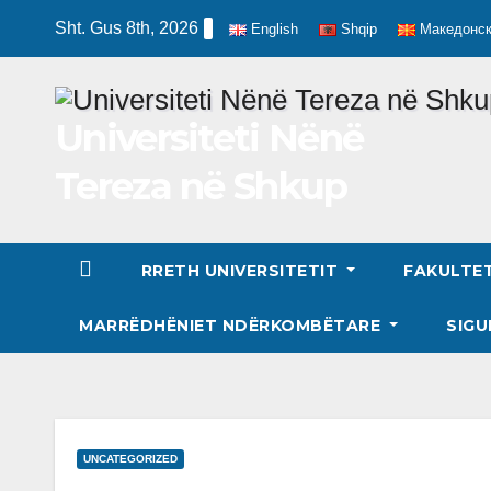
Skip
Sht. Gus 8th, 2026
English
Shqip
Македонс
to
content
Universiteti Nënë
Tereza në Shkup
RRETH UNIVERSITETIT
FAKULTE
MARRËDHËNIET NDËRKOMBËTARE
SIGU
UNCATEGORIZED