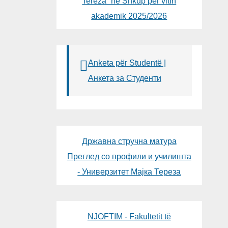
Tereza“ në Shkup për vitin
akademik 2025/2026
Anketa për Studentë |
Анкета за Студенти
Државна стручна матура
Преглед со профили и училишта
- Универзитет Мајка Тереза
NJOFTIM - Fakultetit të