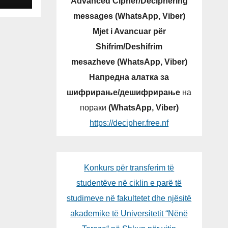
Advanced Cipher/Deciphering
V-
messages (WhatsApp, Viber)
Mjet i Avancuar për
Shifrim/Deshifrim
mesazheve (WhatsApp, Viber)
Напредна алатка за
шифрирање/дешифрирање
на
пораки
(WhatsApp, Viber)
https://decipher.free.nf
Konkurs për transferim të
studentëve në ciklin e parë të
studimeve në fakultetet dhe njësitë
akademike të Universitetit “Nënë