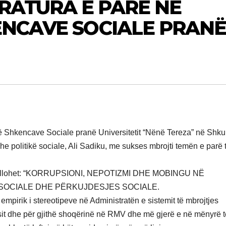
RATURA E PARË NË
ENCAVE SOCIALE PRAN
 të Shkencave Sociale pranë Universitetit “Nënë Tereza” në Shku
he politikë sociale, Ali Sadiku, me sukses mbrojti temën e parë 
ku titullohet: “KORRUPSIONI, NEPOTIZMI DHE MOBINGU NË
 SOCIALE DHE PËRKUJDESJES SOCIALE.
mpirik i stereotipeve në Administratën e sistemit të mbrojtjes
iuesit dhe për gjithë shoqërinë në RMV dhe më gjerë e në mënyrë 