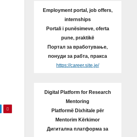
Employment portal, job offers,
internships
Portali i punësimeve, oferta
pune, praktikë
Портал за вработување,
понуди за рабта, пракса
https://career.site.je/
Digital Platform for Research
Mentoring
Platformë Dixhitale për
Mentorim Kërkimor
Дигитална платформа за