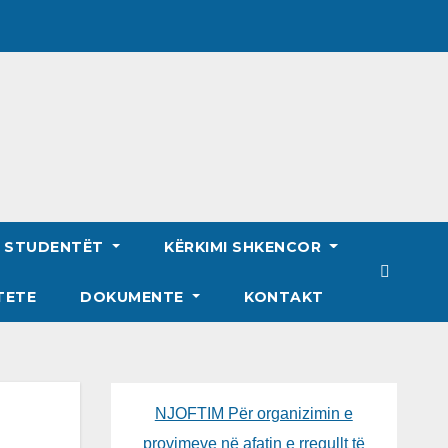
R STUDENTËT
KËRKIMI SHKENCOR
TETE
DOKUMENTE
KONTAKT
NJOFTIM Për organizimin e
provimeve në afatin e rregullt të