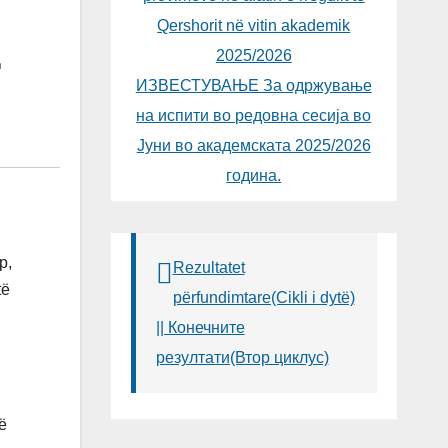
Qershorit në vitin akademik
Ë
2025/2026
ИЗВЕСТУВАЊЕ За одржување
на испити во редовна сесија во
Јуни во академската 2025/2026
година.
p,
Rezultatet
të
përfundimtare(Cikli i dytë)
|| Конечните
резултати(Втор циклус)
të