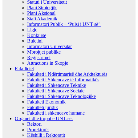
Statuti i Universitetit
Plani Strategjik
Plani Aksional
Stafi Akademik
Informatori Publik – ‘Pulsi i UNT-së’
Ligje
Konkurse
Buletini
Informatori Universitar
Mbrojtjet publike
Regjistrimet
Attractions in Skopje
Fakultetet
Fakulteti i Ndërtimtarisë dhe Arkitekturës
Fakulteti i Shkencave të Informatikës
Fakulteti i Shkencave Teknike
Fakulteti i Shkencave Sociale
Fakulteti i Shkencave Teknologjike
Fakulteti Ekonomik
Fakulteti juridik
Fakulteti i shkencave humane
Organet dhe trupat e UNT-së:
Rektori
Prorektorët
Këshilli i Rektoratit