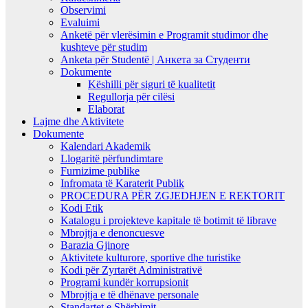
Observimi
Evaluimi
Anketë për vlerësimin e Programit studimor dhe
kushteve për studim
Anketa për Studentë | Анкета за Студенти
Dokumente
Këshilli për siguri të kualitetit
Regullorja për cilësi
Elaborat
Lajme dhe Aktivitete
Dokumente
Kalendari Akademik
Llogaritë përfundimtare
Furnizime publike
Infromata të Karaterit Publik
PROCEDURA PËR ZGJEDHJEN E REKTORIT
Kodi Etik
Katalogu i projekteve kapitale të botimit të librave
Mbrojtja e denoncuesve
Barazia Gjinore
Aktivitete kulturore, sportive dhe turistike
Kodi për Zyrtarët Administrativë
Programi kundër korrupsionit
Mbrojtja e të dhënave personale
Standartet e Shërbimit