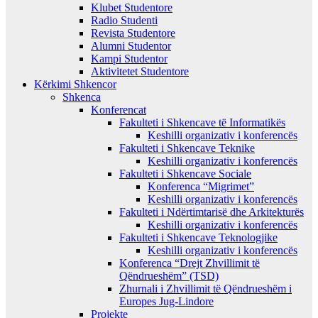
Klubet Studentore
Radio Studenti
Revista Studentore
Alumni Studentor
Kampi Studentor
Aktivitetet Studentore
Kërkimi Shkencor
Shkenca
Konferencat
Fakulteti i Shkencave të Informatikës
Keshilli organizativ i konferencës
Fakulteti i Shkencave Teknike
Keshilli organizativ i konferencës
Fakulteti i Shkencave Sociale
Konferenca “Migrimet”
Keshilli organizativ i konferencës
Fakulteti i Ndërtimtarisë dhe Arkitekturës
Keshilli organizativ i konferencës
Fakulteti i Shkencave Teknologjike
Keshilli organizativ i konferencës
Konferenca “Drejt Zhvillimit të
Qëndrueshëm” (TSD)
Zhurnali i Zhvillimit të Qëndrueshëm i
Europes Jug-Lindore
Projekte