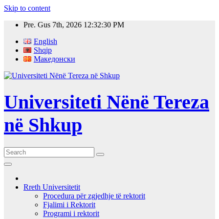
Skip to content
Pre. Gus 7th, 2026
12:32:31 PM
English
Shqip
Македонски
Universiteti Nënë Tereza
në Shkup
Rreth Universitetit
Procedura për zgjedhje të rektorit
Fjalimi i Rektorit
Programi i rektorit