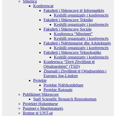
Shkenca
Konferencat
Fakulteti i Shkencave të Informatikës
Keshilli organizativ i konferencës
Fakulteti i Shkencave Teknike
Keshilli organizativ i konferencës
Fakulteti i Shkencave Sociale
Konferenca “Migrimet”
Keshilli organizativ i konferencës
Fakulteti i Ndërtimtarisë dhe Arkitekturës
Keshilli organizativ i konferencës
Fakulteti i Shkencave Teknologjike
Keshilli organizativ i konferencës
Konferenca “Drejt Zhvillimit të
Qëndrueshëm” (TSD)
Zhurnali i Zhvillimit të Qëndrueshëm i
Europes Jug-Lindore
Projekte
Projekte Ndërkombëtare
Projekte Rajonale
Publikimet Shkencore
Staff Scientific Research Repositorium
Projektet Hulumtuese
Punimet e Magjistraturës
Botime të UNT-së