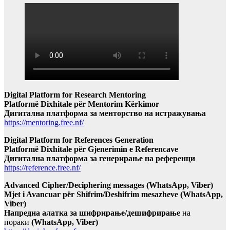
Digital Platform for Research Mentoring
Platformë Dixhitale për Mentorim Kërkimor
Дигитална платформа за менторство на истражувања
https://mentoring.free.nf/
Digital Platform for References Generation
Platformë Dixhitale për Gjenerimin e Referencave
Дигитална платформа за генерирање на референци
https://reference.free.nf/
Advanced Cipher/Deciphering messages (WhatsApp, Viber)
Mjet i Avancuar për Shifrim/Deshifrim mesazheve (WhatsApp,
Viber)
Напредна алатка за шифрирање/дешифрирање
на
пораки
(WhatsApp, Viber)