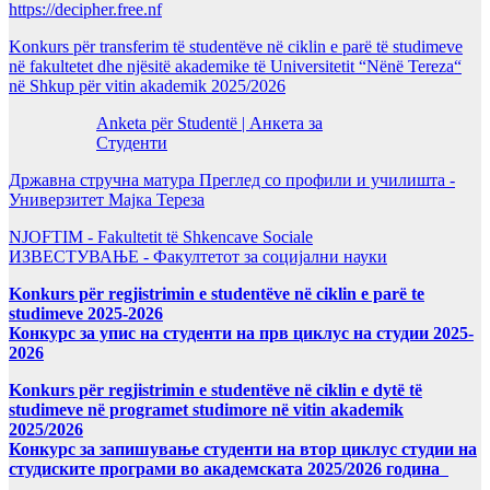
https://decipher.free.nf
Konkurs për transferim të studentëve në ciklin e parë të studimeve
në fakultetet dhe njësitë akademike të Universitetit “Nënë Tereza“
në Shkup për vitin akademik 2025/2026
Anketa për Studentë | Анкета за
Студенти
Државна стручна матура Преглед со профили и училишта -
Универзитет Мајка Тереза
NJOFTIM - Fakultetit të Shkencave Sociale
ИЗВЕСТУВАЊЕ - Факултетот за социјални науки
Konkurs për regjistrimin e studentëve në ciklin e parë te
studimeve 2025-2026
Конкурс за упис на студенти на прв циклус на студии 2025-
2026
Konkurs për regjistrimin e studentëve në ciklin e dytë të
studimeve në programet studimore në vitin akademik
2025/2026
Конкурс за запишување студенти на втор циклус студии на
студиските програми во академската 2025/2026 година