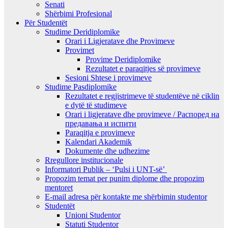
Senati
Shërbimi Profesional
Për Studentët
Studime Deridiplomike
Orari i Ligjeratave dhe Provimeve
Provimet
Provime Deridiplomike
Rezultatet e paraqitjes së provimeve
Sesioni Shtese i provimeve
Studime Pasdiplomike
Rezultatet e regjistrimeve të studentëve në ciklin
e dytë të studimeve
Orari i ligjeratave dhe provimeve / Распоред на
предавањa и испити
Paraqitja e provimeve
Kalendari Akademik
Dokumente dhe udhezime
Rregullore institucionale
Informatori Publik – ‘Pulsi i UNT-së’
Propozim temat per punim diplome dhe propozim
mentoret
E-mail adresa për kontakte me shërbimin studentor
Studentët
Unioni Studentor
Statuti Studentor