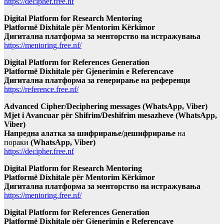
https://decipher.free.nf
Digital Platform for Research Mentoring
Platformë Dixhitale për Mentorim Kërkimor
Дигитална платформа за менторство на истражувања
https://mentoring.free.nf/
Digital Platform for References Generation
Platformë Dixhitale për Gjenerimin e Referencave
Дигитална платформа за генерирање на референци
https://reference.free.nf/
Advanced Cipher/Deciphering messages (WhatsApp, Viber)
Mjet i Avancuar për Shifrim/Deshifrim mesazheve (WhatsApp,
Viber)
Напредна алатка за шифрирање/дешифрирање
на
пораки
(WhatsApp, Viber)
https://decipher.free.nf
Digital Platform for Research Mentoring
Platformë Dixhitale për Mentorim Kërkimor
Дигитална платформа за менторство на истражувања
https://mentoring.free.nf/
Digital Platform for References Generation
Platformë Dixhitale për Gjenerimin e Referencave