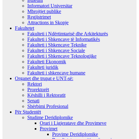
Buletini
Informatori Universitar
Mbrojtjet publike
Regjistrimet
Attractions in Skopje
Fakultetet
Fakulteti i Ndërtimtarisë dhe Arkitekturës
Fakulteti i Shkencave të Informatikës
Fakulteti i Shkencave Teknike
Fakulteti i Shkencave Sociale
Fakulteti i Shkencave Teknologjike
Fakulteti Ekonomik
Fakulteti juridik
Fakulteti i shkencave humane
Organet dhe trupat e UNT-së:
Rektori
Prorektorët
Këshilli i Rektoratit
Senati
Shërbimi Profesional
Për Studentët
Studime Deridiplomike
Orari i Ligjeratave dhe Provimeve
Provimet
Provime Deridiplomike