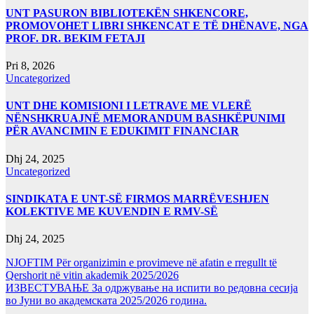
UNT PASURON BIBLIOTEKËN SHKENCORE,
PROMOVOHET LIBRI SHKENCAT E TË DHËNAVE, NGA
PROF. DR. BEKIM FETAJI
Pri 8, 2026
Uncategorized
UNT DHE KOMISIONI I LETRAVE ME VLERË
NËNSHKRUAJNË MEMORANDUM BASHKËPUNIMI
PËR AVANCIMIN E EDUKIMIT FINANCIAR
Dhj 24, 2025
Uncategorized
SINDIKATA E UNT-SË FIRMOS MARRËVESHJEN
KOLEKTIVE ME KUVENDIN E RMV-SË
Dhj 24, 2025
NJOFTIM Për organizimin e provimeve në afatin e rregullt të
Qershorit në vitin akademik 2025/2026
ИЗВЕСТУВАЊЕ За одржување на испити во редовна сесија
во Јуни во академската 2025/2026 година.