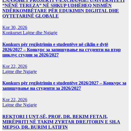
LANSOHET PROJEKTI V-EXCHANGE! UNIVERSITETI
“NËNË TEREZA” NË SHKUP UDHËHEQ NISMËN
NDËRKOMBËTARE PËR EDUKIMIN DIGJITAL DHE
QYTETARINË GLOBALE
Kor 30, 2026
Konkurset
Lajme dhe Ngjarje
Konkurs për regjistrimin e studentëve në ciklin e dytë
2026/2027 – Конкурс за запишување на студенти на втор
циклус студии за 2026/2027
Kor 22, 2026
Lajme dhe Ngjarje
Konkurs për regjistrimin e studentëve 2026/2027 – Конкурс за
запишување на студенти за 2026/2027
Kor 22, 2026
Lajme dhe Ngjarje
REKTORI I UNT-SË, PROF. DR. BEKIM FETAJI,
MIRËPRITI NË TAKIM ZYRTAR DREJTORIN E SH.A
MEPSO, DR. BURIM LATIFIN