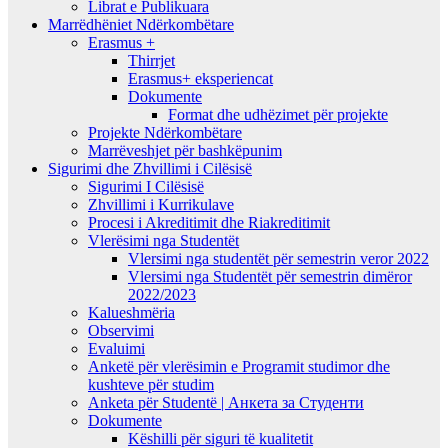
Librat e Publikuara
Marrëdhëniet Ndërkombëtare
Erasmus +
Thirrjet
Erasmus+ eksperiencat
Dokumente
Format dhe udhëzimet për projekte
Projekte Ndërkombëtare
Marrëveshjet për bashkëpunim
Sigurimi dhe Zhvillimi i Cilësisë
Sigurimi I Cilësisë
Zhvillimi i Kurrikulave
Procesi i Akreditimit dhe Riakreditimit
Vlerësimi nga Studentët
Vlersimi nga studentët për semestrin veror 2022
Vlersimi nga Studentët për semestrin dimëror
2022/2023
Kalueshmëria
Observimi
Evaluimi
Anketë për vlerësimin e Programit studimor dhe
kushteve për studim
Anketa për Studentë | Анкета за Студенти
Dokumente
Këshilli për siguri të kualitetit