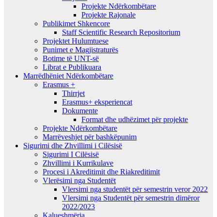
Projekte Ndërkombëtare
Projekte Rajonale
Publikimet Shkencore
Staff Scientific Research Repositorium
Projektet Hulumtuese
Punimet e Magjistraturës
Botime të UNT-së
Librat e Publikuara
Marrëdhëniet Ndërkombëtare
Erasmus +
Thirrjet
Erasmus+ eksperiencat
Dokumente
Format dhe udhëzimet për projekte
Projekte Ndërkombëtare
Marrëveshjet për bashkëpunim
Sigurimi dhe Zhvillimi i Cilësisë
Sigurimi I Cilësisë
Zhvillimi i Kurrikulave
Procesi i Akreditimit dhe Riakreditimit
Vlerësimi nga Studentët
Vlersimi nga studentët për semestrin veror 2022
Vlersimi nga Studentët për semestrin dimëror
2022/2023
Kalueshmëria