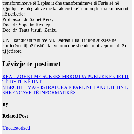
transformimeve të Laplas-it dhe transformimeve të Furie-së në
zgjidhjen e integraleve më karakteristike” e mbrojti para komisionit
në përbërje:
Prof. asoc. dr. Samet Kera,
Doc. dr. Shpëtim Rexhepi,
Doc. dr. Teuta Jusufi- Zenku.
UNT kandidatit tani më Mr. Dardan Bilalli i uron suksese në
karrierën e tij në fushën ku vepron dhe shëndet mbi veprimtarinë e
tij jetësore.
Lëvizje te postimet
REALIZOHET ME SUKSES MBROJTJA PUBLIKE E CIKLIT
TË DYTË NË UNT
MBROHET MAGJISTRATURA E PARË NË FAKULTETIN E
SHKENCAVE TË INFORMATIKËS
By
Related Post
Uncategorized