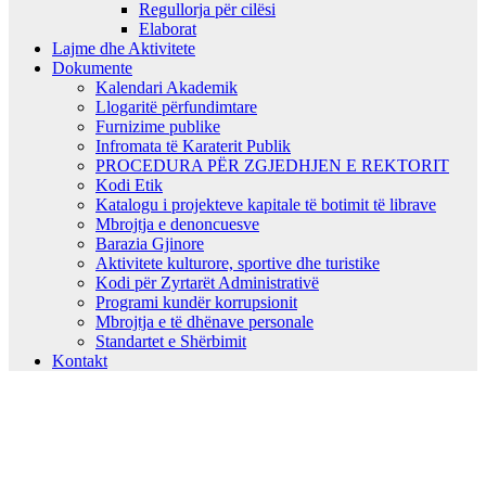
Regullorja për cilësi
Elaborat
Lajme dhe Aktivitete
Dokumente
Kalendari Akademik
Llogaritë përfundimtare
Furnizime publike
Infromata të Karaterit Publik
PROCEDURA PËR ZGJEDHJEN E REKTORIT
Kodi Etik
Katalogu i projekteve kapitale të botimit të librave
Mbrojtja e denoncuesve
Barazia Gjinore
Aktivitete kulturore, sportive dhe turistike
Kodi për Zyrtarët Administrativë
Programi kundër korrupsionit
Mbrojtja e të dhënave personale
Standartet e Shërbimit
Kontakt