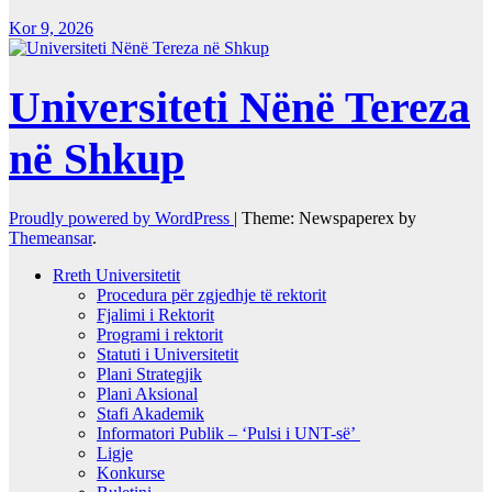
Kor 9, 2026
Universiteti Nënë Tereza
në Shkup
Proudly powered by WordPress
|
Theme: Newspaperex by
Themeansar
.
Rreth Universitetit
Procedura për zgjedhje të rektorit
Fjalimi i Rektorit
Programi i rektorit
Statuti i Universitetit
Plani Strategjik
Plani Aksional
Stafi Akademik
Informatori Publik – ‘Pulsi i UNT-së’
Ligje
Konkurse