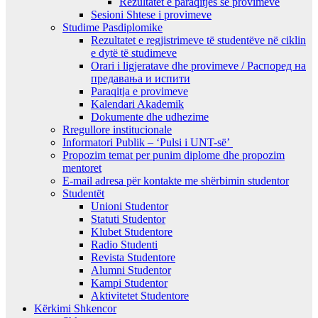
Rezultatet e paraqitjes së provimeve
Sesioni Shtese i provimeve
Studime Pasdiplomike
Rezultatet e regjistrimeve të studentëve në ciklin
e dytë të studimeve
Orari i ligjeratave dhe provimeve / Распоред на
предавањa и испити
Paraqitja e provimeve
Kalendari Akademik
Dokumente dhe udhezime
Rregullore institucionale
Informatori Publik – ‘Pulsi i UNT-së’
Propozim temat per punim diplome dhe propozim
mentoret
E-mail adresa për kontakte me shërbimin studentor
Studentët
Unioni Studentor
Statuti Studentor
Klubet Studentore
Radio Studenti
Revista Studentore
Alumni Studentor
Kampi Studentor
Aktivitetet Studentore
Kërkimi Shkencor