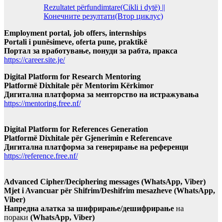
Rezultatet përfundimtare(Cikli i dytë) ||
Конечните резултати(Втор циклус)
Employment portal, job offers, internships
Portali i punësimeve, oferta pune, praktikë
Портал за вработување, понуди за рабта, пракса
https://career.site.je/
Digital Platform for Research Mentoring
Platformë Dixhitale për Mentorim Kërkimor
Дигитална платформа за менторство на истражувања
https://mentoring.free.nf/
Digital Platform for References Generation
Platformë Dixhitale për Gjenerimin e Referencave
Дигитална платформа за генерирање на референци
https://reference.free.nf/
Advanced Cipher/Deciphering messages (WhatsApp, Viber)
Mjet i Avancuar për Shifrim/Deshifrim mesazheve (WhatsApp,
Viber)
Напредна алатка за шифрирање/дешифрирање
на
пораки
(WhatsApp, Viber)