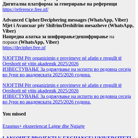
Дигитална платформа за генерирање на референци
https://reference.free.nf/
Advanced Cipher/Deciphering messages (WhatsApp, Viber)
Mjet i Avancuar për Shifrim/Deshifrim mesazheve (WhatsApp,
Viber)
Напредна алатка за шифрирање/дешифрирање
на
пораки
(WhatsApp, Viber)
https://decipher.free.nf
NJOFTIM Për organizimin e provimeve në afatin e rregullt të
Qershorit në vitin akademik 2025/2026
ИЗВЕСТУВАЊЕ За одржување на испити во редовна сесија
во Јуни во академската 2025/2026 година.
NJOFTIM Për organizimin e provimeve në afatin e rregullt të
Qershorit në vitin akademik 2025/2026
ИЗВЕСТУВАЊЕ За одржување на испити во редовна сесија
во Јуни во академската 2025/2026 година.
You missed
Erasmus+ eksperiencat
Lajme dhe Ngjarje