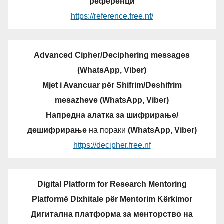
референци
https://reference.free.nf/
Advanced Cipher/Deciphering messages
(WhatsApp, Viber)
Mjet i Avancuar për Shifrim/Deshifrim
mesazheve (WhatsApp, Viber)
Напредна алатка за шифрирање/
дешифрирање
на пораки
(WhatsApp, Viber)
https://decipher.free.nf
Digital Platform for Research Mentoring
Platformë Dixhitale për Mentorim Kërkimor
Дигитална платформа за менторство на