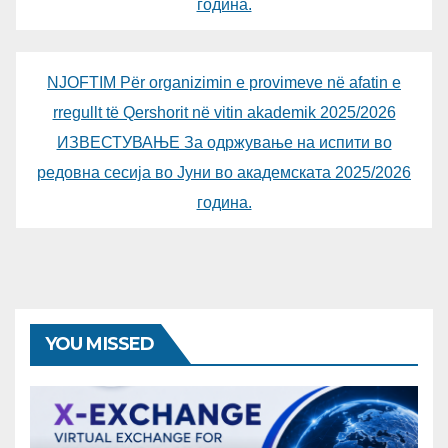
година.
NJOFTIM Për organizimin e provimeve në afatin e
rregullt të Qershorit në vitin akademik 2025/2026
ИЗВЕСТУВАЊЕ За одржување на испити во
редовна сесија во Јуни во академската 2025/2026
година.
YOU MISSED