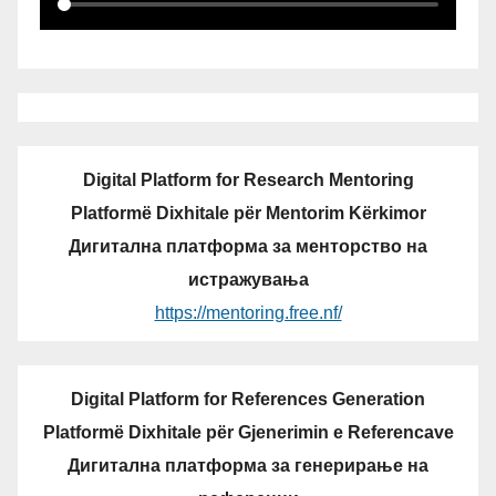
Digital Platform for Research Mentoring
Platformë Dixhitale për Mentorim Kërkimor
Дигитална платформа за менторство на
истражувања
https://mentoring.free.nf/
Digital Platform for References Generation
Platformë Dixhitale për Gjenerimin e Referencave
Дигитална платформа за генерирање на