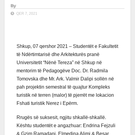
By
QER 7, 2021
Shkup, 07 qershor 2021 – Studentët e Fakultetit
të Ndërtimtarisë dhe Arkitekturës pranë
Universitetit “Nënë Tereza” në Shkup në
mentorim të Pedagogëve Doc. Dr. Radmila
Tomovska dhe Mr. Ark. Valmir Dalipi sollën në
pah projektin semestral të quajtur Kompleks
turistik në terren (malor) të pjerrët me lokacion
Fshati turistik Nerez i Epërm.
Rrugës së suksesit, ngjitu shkallë-shkallë.
Kështu studentët e angazhuar: Endrina Fejzuli
& Gzim Ramadani, Elmedina Alimi & Besar