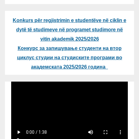
Konkurs për regjistrimin e studentëve në ciklin e
dytë të studimeve në programet studimore në
vitin akademik 2025/2026
Конкурс за запишување студенти на втор
циклус студии на студиските програми во
академската 2025/2026 година