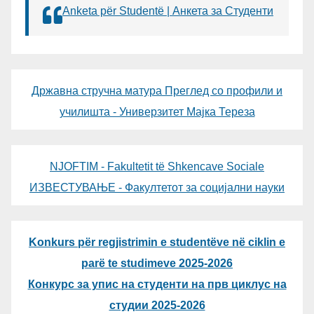
Anketa për Studentë | Анкета за Студенти
Државна стручна матура Преглед со профили и
училишта - Универзитет Мајка Тереза
NJOFTIM - Fakultetit të Shkencave Sociale
ИЗВЕСТУВАЊЕ - Факултетот за социјални науки
Konkurs për regjistrimin e studentëve në ciklin e
parë te studimeve 2025-2026
Конкурс за упис на студенти на прв циклус на
студии 2025-2026