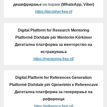
дешифрирање
на пораки
(WhatsApp, Viber)
https://decipher.free.nf
Digital Platform for Research Mentoring
Platformë Dixhitale për Mentorim Kërkimor
Дигитална платформа за менторство на
истражувања
https://mentoring.free.nf/
Digital Platform for References Generation
Platformë Dixhitale për Gjenerimin e Referencave
Дигитална платформа за генерирање на
референци
https://reference.free.nf/