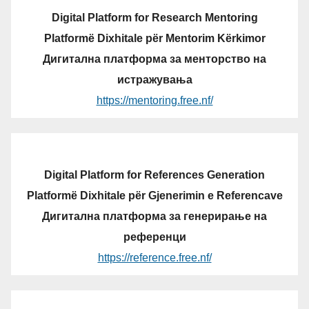
Digital Platform for Research Mentoring
Platformë Dixhitale për Mentorim Kërkimor
Дигитална платформа за менторство на
истражувања
https://mentoring.free.nf/
Digital Platform for References Generation
Platformë Dixhitale për Gjenerimin e Referencave
Дигитална платформа за генерирање на
референци
https://reference.free.nf/