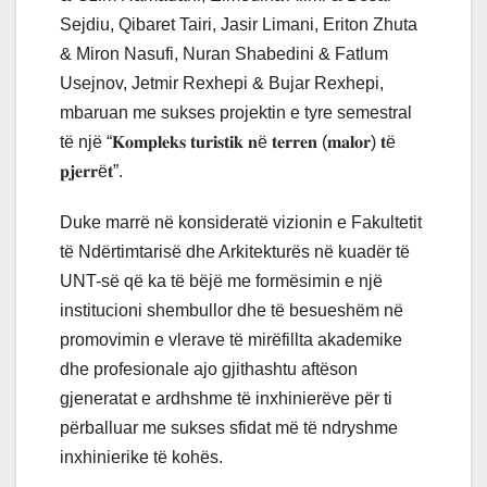
Sejdiu, Qibaret Tairi, Jasir Limani, Eriton Zhuta
& Miron Nasufi, Nuran Shabedini & Fatlum
Usejnov, Jetmir Rexhepi & Bujar Rexhepi,
mbaruan me sukses projektin e tyre semestral
të një “𝐊𝐨𝐦𝐩𝐥𝐞𝐤𝐬 𝐭𝐮𝐫𝐢𝐬𝐭𝐢𝐤 𝐧ë 𝐭𝐞𝐫𝐫𝐞𝐧 (𝐦𝐚𝐥𝐨𝐫) 𝐭ë
𝐩𝐣𝐞𝐫𝐫ë𝐭”.
Duke marrë në konsideratë vizionin e Fakultetit
të Ndërtimtarisë dhe Arkitekturës në kuadër të
UNT-së që ka të bëjë me formësimin e një
institucioni shembullor dhe të besueshëm në
promovimin e vlerave të mirëfillta akademike
dhe profesionale ajo gjithashtu aftëson
gjeneratat e ardhshme të inxhinierëve për ti
përballuar me sukses sfidat më të ndryshme
inxhinierike të kohës.