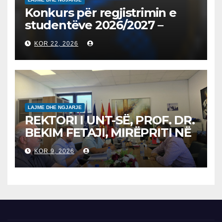
Konkurs për regjistrimin e
studentëve 2026/2027 –
Конкурс за запишување на
KOR 22, 2026
студенти за 2026/2027
LAJME DHE NGJARJE
REKTORI I UNT-SË, PROF. DR.
BEKIM FETAJI, MIRËPRITI NË
TAKIM ZYRTAR DREJTORIN E
KOR 9, 2026
SH.A MEPSO, DR. BURIM
LATIFIN