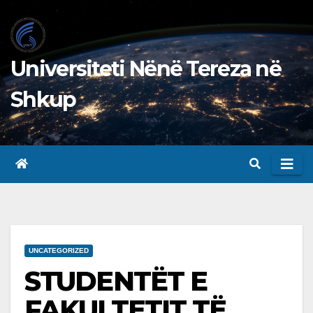
Skip
to
content
Universiteti Nënë Tereza në
Shkup
UNCATEGORIZED
STUDENTËT E
FAKULTETIT TË