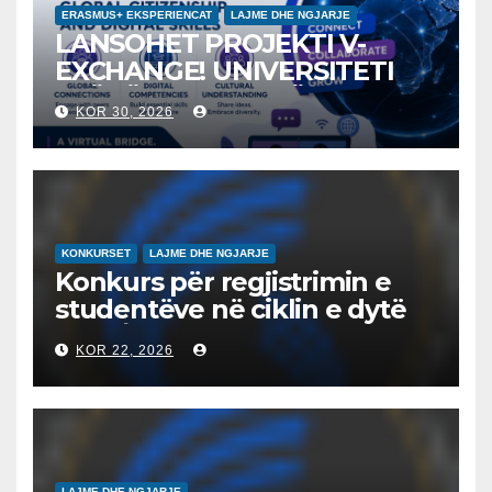
ERASMUS+ EKSPERIENCAT
LAJME DHE NGJARJE
LANSOHET PROJEKTI V-
EXCHANGE! UNIVERSITETI
“NËNË TEREZA” NË SHKUP
KOR 30, 2026
UDHËHEQ NISMËN
NDËRKOMBËTARE PËR
EDUKIMIN DIGJITAL DHE
QYTETARINË GLOBALE
KONKURSET
LAJME DHE NGJARJE
Konkurs për regjistrimin e
studentëve në ciklin e dytë
2026/2027 – Конкурс за
KOR 22, 2026
запишување на студенти
на втор циклус студии за
2026/2027
LAJME DHE NGJARJE