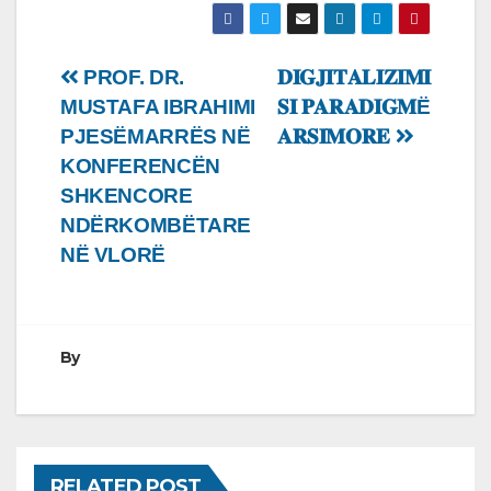
Lëvizje
PROF. DR.
𝐃𝐈𝐆𝐉𝐈𝐓𝐀𝐋𝐈𝐙𝐈𝐌𝐈
MUSTAFA IBRAHIMI
𝐒𝐈 𝐏𝐀𝐑𝐀𝐃𝐈𝐆𝐌Ë
te
PJESËMARRËS NË
𝐀𝐑𝐒𝐈𝐌𝐎𝐑𝐄
postimet
KONFERENCËN
SHKENCORE
NDËRKOMBËTARE
NË VLORË
By
RELATED POST