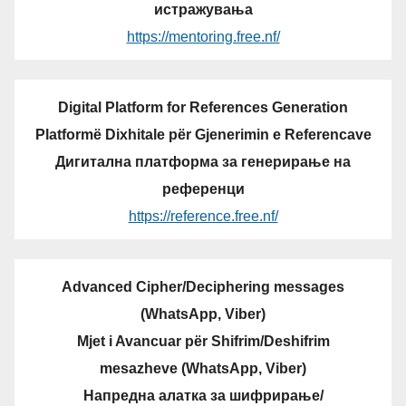
истражувања
https://mentoring.free.nf/
Digital Platform for References Generation
Platformë Dixhitale për Gjenerimin e Referencave
Дигитална платформа за генерирање на
референци
https://reference.free.nf/
Advanced Cipher/Deciphering messages
(WhatsApp, Viber)
Mjet i Avancuar për Shifrim/Deshifrim
mesazheve (WhatsApp, Viber)
Напредна алатка за шифрирање/