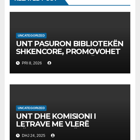
UNCATEGORIZED
UNT PASURON BIBLIOTEKËN
SHKENCORE, PROMOVOHET
LIBRI SHKENCAT E TË
PRI 8, 2026
DHËNAVE, NGA PROF. DR.
BEKIM FETAJI
UNCATEGORIZED
UNT DHE KOMISIONI I
LETRAVE ME VLERË
NËNSHKRUAJNË
DHJ 24, 2025
MEMORANDUM