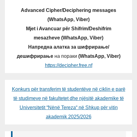
Advanced Cipher/Deciphering messages
(WhatsApp, Viber)
Mjet i Avancuar për Shifrim/Deshifrim
mesazheve (WhatsApp, Viber)
Напредна алатка за шифрирање/
дешифрирање
на пораки
(WhatsApp, Viber)
https://decipher.free.nf
Konkurs për transferim të studentëve në ciklin e parë
të studimeve në fakultetet dhe njësitë akademike të
Universitetit “Nënë Tereza“ në Shkup për vitin
akademik 2025/2026