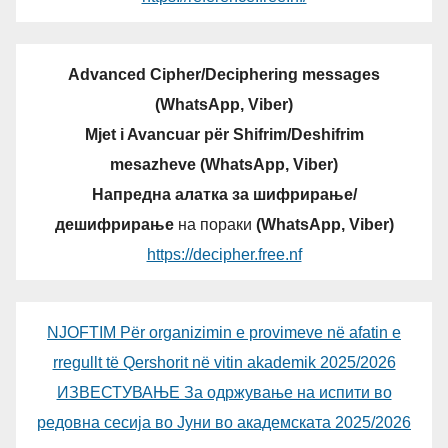
Advanced Cipher/Deciphering messages
(WhatsApp, Viber)
Mjet i Avancuar për Shifrim/Deshifrim
mesazheve (WhatsApp, Viber)
Напредна алатка за шифрирање/
дешифрирање
на пораки
(WhatsApp, Viber)
https://decipher.free.nf
NJOFTIM Për organizimin e provimeve në afatin e
rregullt të Qershorit në vitin akademik 2025/2026
ИЗВЕСТУВАЊЕ За одржување на испити во
редовна сесија во Јуни во академската 2025/2026