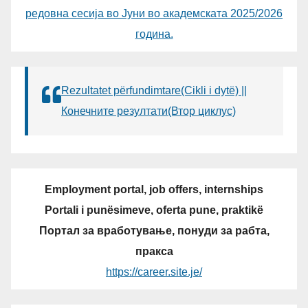
редовна сесија во Јуни во академската 2025/2026
година.
Rezultatet përfundimtare(Cikli i dytë) ||
Конечните резултати(Втор циклус)
Employment portal, job offers, internships
Portali i punësimeve, oferta pune, praktikë
Портал за вработување, понуди за рабта,
пракса
https://career.site.je/