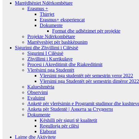
Marrëdhëniet Ndërkombëtare
Erasmus +
Thirrjet
Erasmus+ eksperiencat
Dokumente
Format dhe udhëzimet për projekte
Projekte Ndërkombëtare
Marrëveshjet për bashkëpunim
Sigurimi dhe Zhvillimi i Cilësisë
Sigurimi I Cilësisë
Zhvillimi i Kurrikulave
Procesi i Akreditimit dhe Riakreditimit
Vlerësimi nga Studentët
Vlersimi nga studentët për semestrin veror 2022
Vlersimi nga Studentët për semestrin dimëror 202
Kalueshmëria
Observimi
Evaluimi
Anketë për vlerësimin e Programit studimor dhe kushteve
Anketa për Studentë | Анкета за Студенти
Dokumente
Këshilli për siguri të kualitetit
Regullorja për cilësi
Elaborat
Lajme dhe Aktivitete