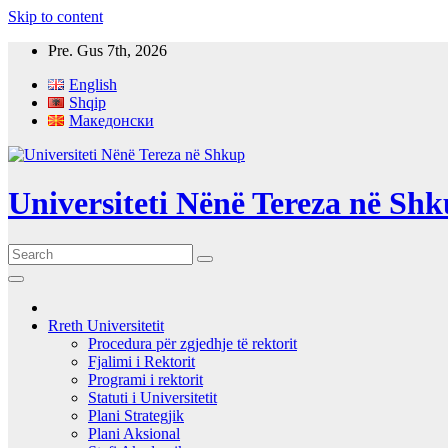
Skip to content
Pre. Gus 7th, 2026
English
Shqip
Македонски
Universiteti Nënë Tereza në Sh
Rreth Universitetit
Procedura për zgjedhje të rektorit
Fjalimi i Rektorit
Programi i rektorit
Statuti i Universitetit
Plani Strategjik
Plani Aksional