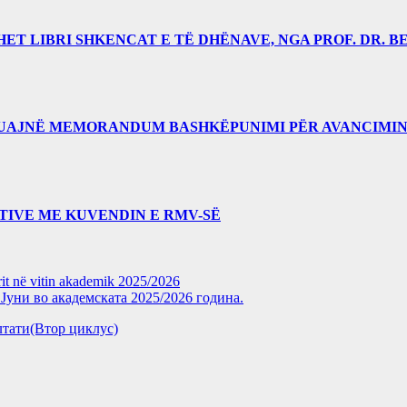
 LIBRI SHKENCAT E TË DHËNAVE, NGA PROF. DR. BE
RUAJNË MEMORANDUM BASHKËPUNIMI PËR AVANCIMIN
TIVE ME KUVENDIN E RMV-SË
rit në vitin akademik 2025/2026
уни во академската 2025/2026 година.
зултати(Втор циклус)