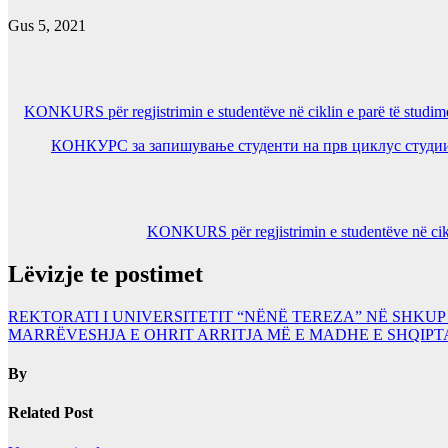
Gus 5, 2021
KONKURS për regjistrimin e studentëve në ciklin e parë të stu
КОНКУРС за запишување студенти на прв циклус студии 
KONKURS për regjistrimin e studentëve në cikl
Lëvizje te postimet
REKTORATI I UNIVERSITETIT “NËNË TEREZA” NË SHKUP 
MARRËVESHJA E OHRIT ARRITJA MË E MADHE E SHQIP
By
Related Post