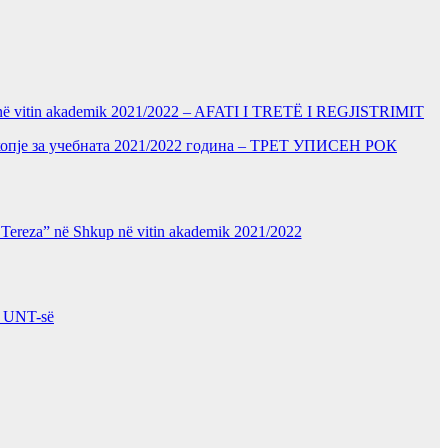
kup në vitin akademik 2021/2022 – AFATI I TRETË I REGJISTRIMIT
Скопје за учебната 2021/2022 година – ТРЕТ УПИСЕН РОК
ë Tereza” në Shkup në vitin akademik 2021/2022
 UNT-së