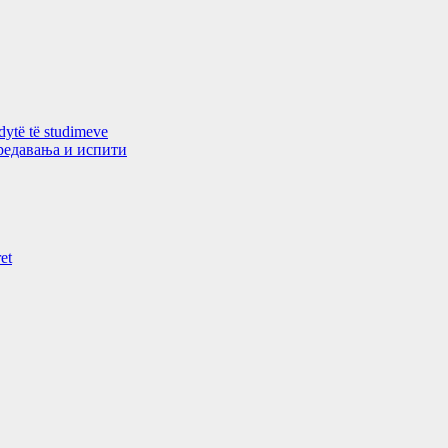
 dytë të studimeve
 предавањa и испити
et