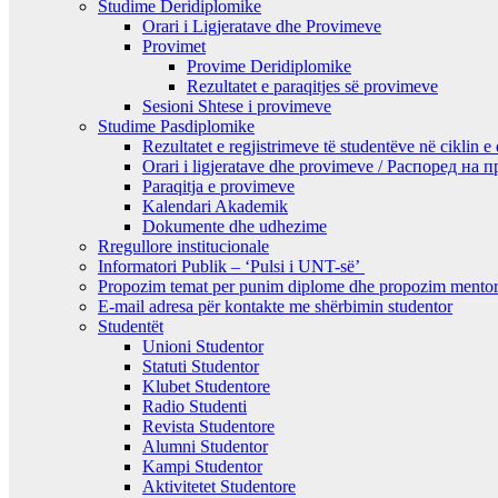
Studime Deridiplomike
Orari i Ligjeratave dhe Provimeve
Provimet
Provime Deridiplomike
Rezultatet e paraqitjes së provimeve
Sesioni Shtese i provimeve
Studime Pasdiplomike
Rezultatet e regjistrimeve të studentëve në ciklin e
Orari i ligjeratave dhe provimeve / Распоред на
Paraqitja e provimeve
Kalendari Akademik
Dokumente dhe udhezime
Rregullore institucionale
Informatori Publik – ‘Pulsi i UNT-së’
Propozim temat per punim diplome dhe propozim mentor
E-mail adresa për kontakte me shërbimin studentor
Studentët
Unioni Studentor
Statuti Studentor
Klubet Studentore
Radio Studenti
Revista Studentore
Alumni Studentor
Kampi Studentor
Aktivitetet Studentore