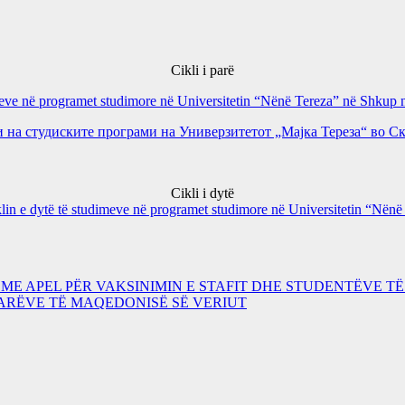
Cikli i parë
dimeve në programet studimore në Universitetin “Nënë Tereza” në Sh
на студиските програми на Универзитетот „Мајка Тереза“ во 
Cikli i dytë
in e dytë të studimeve në programet studimore në Universitetin “Nën
ME APEL PËR VAKSINIMIN E STAFIT DHE STUDENTËVE TË
TARËVE TË MAQEDONISË SË VERIUT