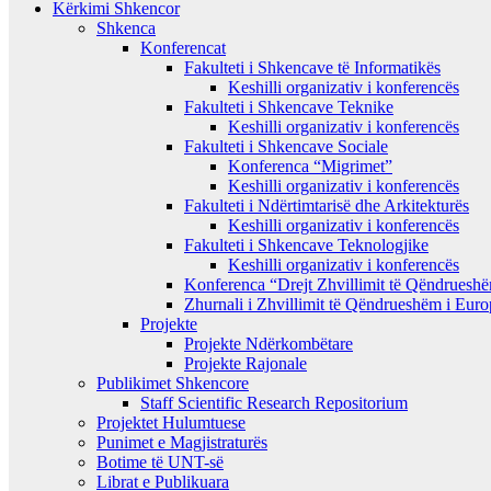
Kërkimi Shkencor
Shkenca
Konferencat
Fakulteti i Shkencave të Informatikës
Keshilli organizativ i konferencës
Fakulteti i Shkencave Teknike
Keshilli organizativ i konferencës
Fakulteti i Shkencave Sociale
Konferenca “Migrimet”
Keshilli organizativ i konferencës
Fakulteti i Ndërtimtarisë dhe Arkitekturës
Keshilli organizativ i konferencës
Fakulteti i Shkencave Teknologjike
Keshilli organizativ i konferencës
Konferenca “Drejt Zhvillimit të Qëndrues
Zhurnali i Zhvillimit të Qëndrueshëm i Eur
Projekte
Projekte Ndërkombëtare
Projekte Rajonale
Publikimet Shkencore
Staff Scientific Research Repositorium
Projektet Hulumtuese
Punimet e Magjistraturës
Botime të UNT-së
Librat e Publikuara