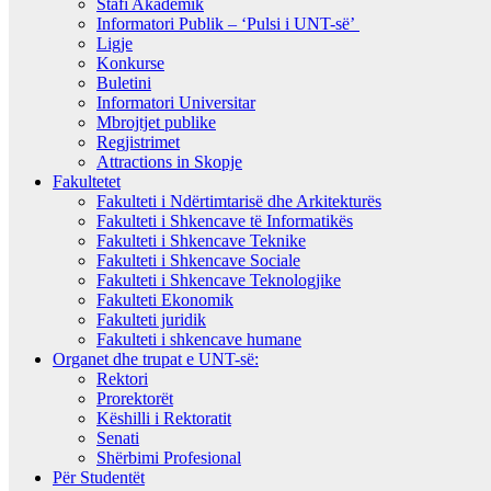
Stafi Akademik
Informatori Publik – ‘Pulsi i UNT-së’
Ligje
Konkurse
Buletini
Informatori Universitar
Mbrojtjet publike
Regjistrimet
Attractions in Skopje
Fakultetet
Fakulteti i Ndërtimtarisë dhe Arkitekturës
Fakulteti i Shkencave të Informatikës
Fakulteti i Shkencave Teknike
Fakulteti i Shkencave Sociale
Fakulteti i Shkencave Teknologjike
Fakulteti Ekonomik
Fakulteti juridik
Fakulteti i shkencave humane
Organet dhe trupat e UNT-së:
Rektori
Prorektorët
Këshilli i Rektoratit
Senati
Shërbimi Profesional
Për Studentët