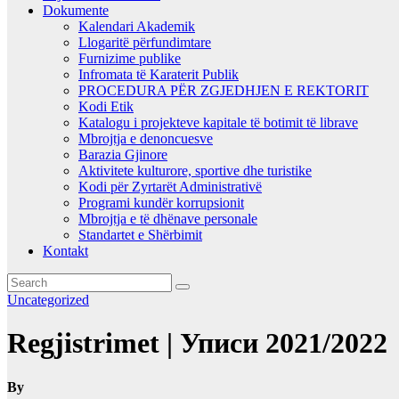
Dokumente
Kalendari Akademik
Llogaritë përfundimtare
Furnizime publike
Infromata të Karaterit Publik
PROCEDURA PËR ZGJEDHJEN E REKTORIT
Kodi Etik
Katalogu i projekteve kapitale të botimit të librave
Mbrojtja e denoncuesve
Barazia Gjinore
Aktivitete kulturore, sportive dhe turistike
Kodi për Zyrtarët Administrativë
Programi kundër korrupsionit
Mbrojtja e të dhënave personale
Standartet e Shërbimit
Kontakt
Uncategorized
Regjistrimet | Уписи 2021/2022
By