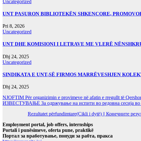
Uncategorized
UNT PASURON BIBLIOTEKËN SHKENCORE, PROMOVOHET
Pri 8, 2026
Uncategorized
UNT DHE KOMISIONI I LETRAVE ME VLERË NËNSHK
Dhj 24, 2025
Uncategorized
SINDIKATA E UNT-SË FIRMOS MARRËVESHJEN KOLEK
Dhj 24, 2025
NJOFTIM Për organizimin e provimeve në afatin e rregullt të Qersho
ИЗВЕСТУВАЊЕ За одржување на испити во редовна сесија во Ј
Rezultatet përfundimtare(Cikli i dytë) || Конечните ре
Employment portal, job offers, internships
Portali i punësimeve, oferta pune, praktikë
Портал за вработување, понуди за рабта, пракса