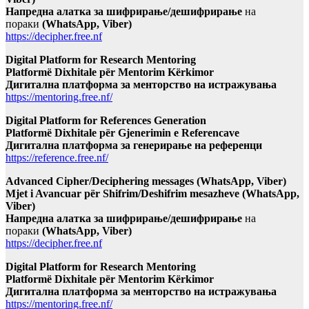
Напредна алатка за шифрирање/дешифрирање
на
пораки
(WhatsApp, Viber)
https://decipher.free.nf
Digital Platform for Research Mentoring
Platformë Dixhitale për Mentorim Kërkimor
Дигитална платформа за менторство на истражувања
https://mentoring.free.nf/
Digital Platform for References Generation
Platformë Dixhitale për Gjenerimin e Referencave
Дигитална платформа за генерирање на референци
https://reference.free.nf/
Advanced Cipher/Deciphering messages (WhatsApp, Viber)
Mjet i Avancuar për Shifrim/Deshifrim mesazheve (WhatsApp,
Viber)
Напредна алатка за шифрирање/дешифрирање
на
пораки
(WhatsApp, Viber)
https://decipher.free.nf
Digital Platform for Research Mentoring
Platformë Dixhitale për Mentorim Kërkimor
Дигитална платформа за менторство на истражувања
https://mentoring.free.nf/