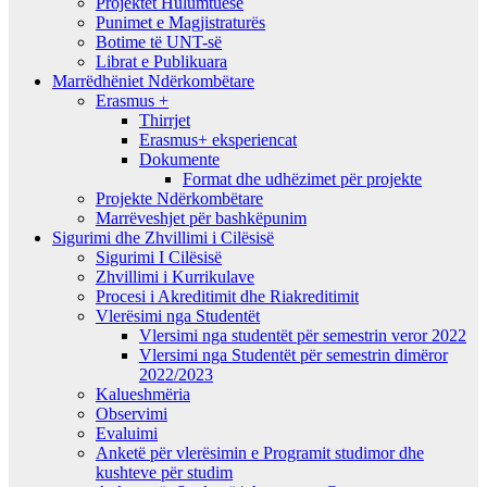
Projektet Hulumtuese
Punimet e Magjistraturës
Botime të UNT-së
Librat e Publikuara
Marrëdhëniet Ndërkombëtare
Erasmus +
Thirrjet
Erasmus+ eksperiencat
Dokumente
Format dhe udhëzimet për projekte
Projekte Ndërkombëtare
Marrëveshjet për bashkëpunim
Sigurimi dhe Zhvillimi i Cilësisë
Sigurimi I Cilësisë
Zhvillimi i Kurrikulave
Procesi i Akreditimit dhe Riakreditimit
Vlerësimi nga Studentët
Vlersimi nga studentët për semestrin veror 2022
Vlersimi nga Studentët për semestrin dimëror
2022/2023
Kalueshmëria
Observimi
Evaluimi
Anketë për vlerësimin e Programit studimor dhe
kushteve për studim