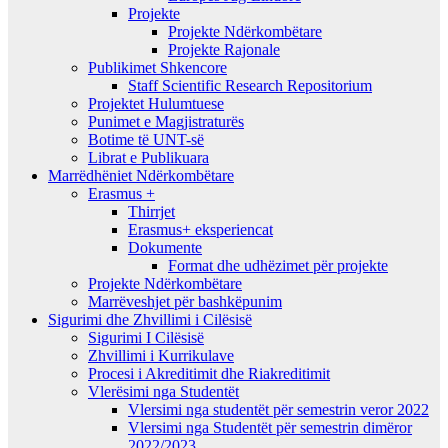
Projekte
Projekte Ndërkombëtare
Projekte Rajonale
Publikimet Shkencore
Staff Scientific Research Repositorium
Projektet Hulumtuese
Punimet e Magjistraturës
Botime të UNT-së
Librat e Publikuara
Marrëdhëniet Ndërkombëtare
Erasmus +
Thirrjet
Erasmus+ eksperiencat
Dokumente
Format dhe udhëzimet për projekte
Projekte Ndërkombëtare
Marrëveshjet për bashkëpunim
Sigurimi dhe Zhvillimi i Cilësisë
Sigurimi I Cilësisë
Zhvillimi i Kurrikulave
Procesi i Akreditimit dhe Riakreditimit
Vlerësimi nga Studentët
Vlersimi nga studentët për semestrin veror 2022
Vlersimi nga Studentët për semestrin dimëror
2022/2023