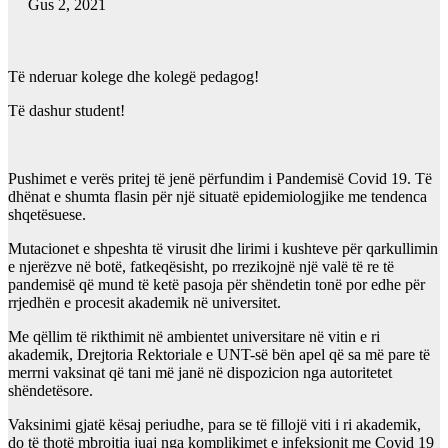
Gus 2, 2021
Të nderuar kolege dhe kolegë pedagog!
Të dashur student!
Pushimet e verës pritej të jenë përfundim i Pandemisë Covid 19. Të
dhënat e shumta flasin për një situatë epidemiologjike me tendenca
shqetësuese.
Mutacionet e shpeshta të virusit dhe lirimi i kushteve për qarkullimin
e njerëzve në botë, fatkeqësisht, po rrezikojnë një valë të re të
pandemisë që mund të ketë pasoja për shëndetin tonë por edhe për
rrjedhën e procesit akademik në universitet.
Me qëllim të rikthimit në ambientet universitare në vitin e ri
akademik, Drejtoria Rektoriale e UNT-së bën apel që sa më pare të
merrni vaksinat që tani më janë në dispozicion nga autoritetet
shëndetësore.
Vaksinimi gjatë kësaj periudhe, para se të fillojë viti i ri akademik,
do të thotë mbrojtja juaj nga komplikimet e infeksionit me Covid 19