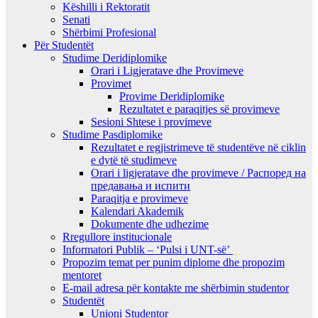
Këshilli i Rektoratit
Senati
Shërbimi Profesional
Për Studentët
Studime Deridiplomike
Orari i Ligjeratave dhe Provimeve
Provimet
Provime Deridiplomike
Rezultatet e paraqitjes së provimeve
Sesioni Shtese i provimeve
Studime Pasdiplomike
Rezultatet e regjistrimeve të studentëve në ciklin
e dytë të studimeve
Orari i ligjeratave dhe provimeve / Распоред на
предавањa и испити
Paraqitja e provimeve
Kalendari Akademik
Dokumente dhe udhezime
Rregullore institucionale
Informatori Publik – ‘Pulsi i UNT-së’
Propozim temat per punim diplome dhe propozim
mentoret
E-mail adresa për kontakte me shërbimin studentor
Studentët
Unioni Studentor