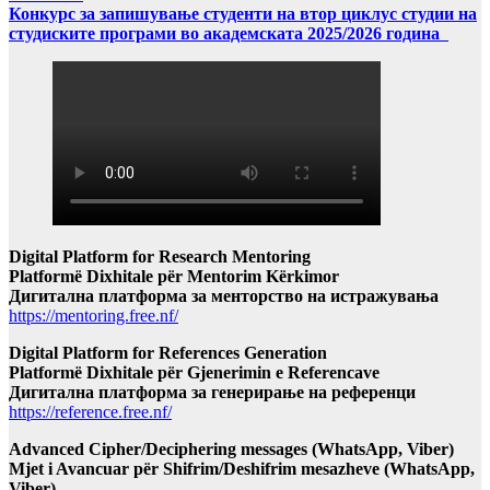
Конкурс за запишување студенти на втор циклус студии на
студиските програми во академската 2025/2026 година
Digital Platform for Research Mentoring
Platformë Dixhitale për Mentorim Kërkimor
Дигитална платформа за менторство на истражувања
https://mentoring.free.nf/
Digital Platform for References Generation
Platformë Dixhitale për Gjenerimin e Referencave
Дигитална платформа за генерирање на референци
https://reference.free.nf/
Advanced Cipher/Deciphering messages (WhatsApp, Viber)
Mjet i Avancuar për Shifrim/Deshifrim mesazheve (WhatsApp,
Viber)