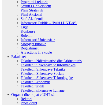
Programi i rektorit
Statuti i Universitetit
Plani Strategjik
Plani Aksional
Stafi Akademik
Informatori Publik – ‘Pulsi i UNT-së’
Ligje
Konkurse
Buletini
Informatori Universitar
Mbrojtjet publike
Regjistrimet
Attractions in Skopje
Fakultetet
Fakulteti i Ndërtimtarisë dhe Arkitekturës
Fakulteti i Shkencave të Informatikës
Fakulteti i Shkencave Teknike
Fakulteti i Shkencave Sociale
Fakulteti i Shkencave Teknologjike
Fakulteti Ekonomik
Fakulteti juridik
Fakulteti i shkencave humane
Organet dhe trupat e UNT-së:
Rektori
Prorektorët