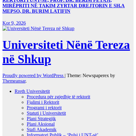
REKTORI I UNT-SË, PROF. DR. BEKIM FETAJI,
MIRËPRITI NË TAKIM ZYRTAR DREJTORIN E SH.A
MEPSO, DR. BURIM LATIFIN
Kor 9, 2026
Universiteti Nënë Tereza
në Shkup
Proudly powered by WordPress
|
Theme: Newspaperex by
Themeansar
.
Rreth Universitetit
Procedura për zgjedhje të rektorit
Fjalimi i Rektorit
Programi i rektorit
Statuti i Universitetit
Plani Strategjik
Plani Aksional
Stafi Akademik
Informatori Publik – ‘Pulsi i UNT-së’