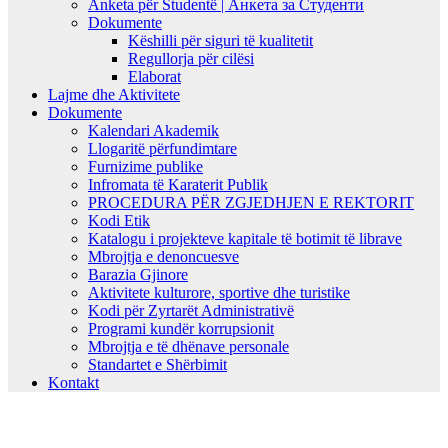
Anketa për Studentë | Анкета за Студенти
Dokumente
Këshilli për siguri të kualitetit
Regullorja për cilësi
Elaborat
Lajme dhe Aktivitete
Dokumente
Kalendari Akademik
Llogaritë përfundimtare
Furnizime publike
Infromata të Karaterit Publik
PROCEDURA PËR ZGJEDHJEN E REKTORIT
Kodi Etik
Katalogu i projekteve kapitale të botimit të librave
Mbrojtja e denoncuesve
Barazia Gjinore
Aktivitete kulturore, sportive dhe turistike
Kodi për Zyrtarët Administrativë
Programi kundër korrupsionit
Mbrojtja e të dhënave personale
Standartet e Shërbimit
Kontakt