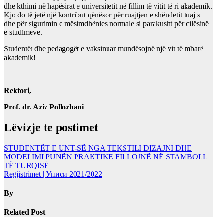
dhe kthimi në hapësirat e universitetit në fillim të vitit të ri akademik.
Kjo do të jetë një kontribut qënësor për ruajtjen e shëndetit tuaj si
dhe për sigurimin e mësimdhënies normale si parakusht për cilësinë
e studimeve.
Studentët dhe pedagogët e vaksinuar mundësojnë një vit të mbarë
akademik!
Rektori,
Prof. dr. Aziz Pollozhani
Lëvizje te postimet
STUDENTËT E UNT-SË NGA TEKSTILI DIZAJNI DHE
MODELIMI PUNËN PRAKTIKE FILLOJNË NË STAMBOLL
TË TURQISË
Regjistrimet | Уписи 2021/2022
By
Related Post