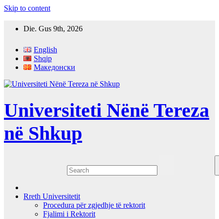
Skip to content
Die. Gus 9th, 2026
English
Shqip
Македонски
Universiteti Nënë Tereza
në Shkup
Rreth Universitetit
Procedura për zgjedhje të rektorit
Fjalimi i Rektorit