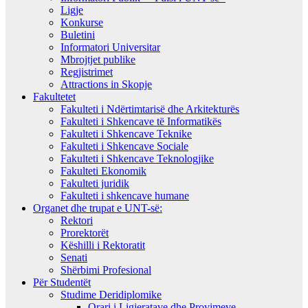
Ligje
Konkurse
Buletini
Informatori Universitar
Mbrojtjet publike
Regjistrimet
Attractions in Skopje
Fakultetet
Fakulteti i Ndërtimtarisë dhe Arkitekturës
Fakulteti i Shkencave të Informatikës
Fakulteti i Shkencave Teknike
Fakulteti i Shkencave Sociale
Fakulteti i Shkencave Teknologjike
Fakulteti Ekonomik
Fakulteti juridik
Fakulteti i shkencave humane
Organet dhe trupat e UNT-së:
Rektori
Prorektorët
Këshilli i Rektoratit
Senati
Shërbimi Profesional
Për Studentët
Studime Deridiplomike
Orari i Ligjeratave dhe Provimeve