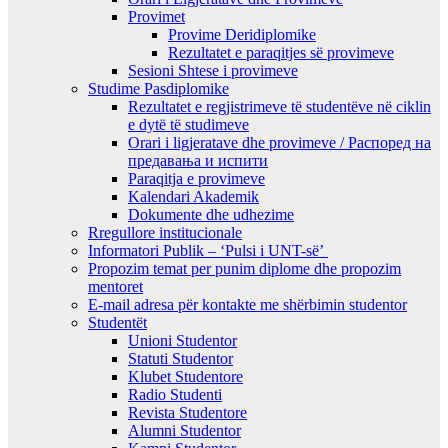
Provimet
Provime Deridiplomike
Rezultatet e paraqitjes së provimeve
Sesioni Shtese i provimeve
Studime Pasdiplomike
Rezultatet e regjistrimeve të studentëve në ciklin
e dytë të studimeve
Orari i ligjeratave dhe provimeve / Распоред на
предавањa и испити
Paraqitja e provimeve
Kalendari Akademik
Dokumente dhe udhezime
Rregullore institucionale
Informatori Publik – ‘Pulsi i UNT-së’
Propozim temat per punim diplome dhe propozim
mentoret
E-mail adresa për kontakte me shërbimin studentor
Studentët
Unioni Studentor
Statuti Studentor
Klubet Studentore
Radio Studenti
Revista Studentore
Alumni Studentor