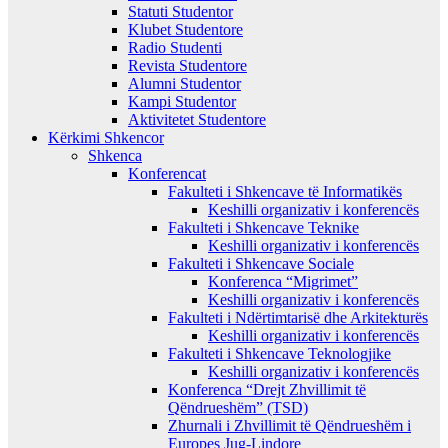
Statuti Studentor
Klubet Studentore
Radio Studenti
Revista Studentore
Alumni Studentor
Kampi Studentor
Aktivitetet Studentore
Kërkimi Shkencor
Shkenca
Konferencat
Fakulteti i Shkencave të Informatikës
Keshilli organizativ i konferencës
Fakulteti i Shkencave Teknike
Keshilli organizativ i konferencës
Fakulteti i Shkencave Sociale
Konferenca “Migrimet”
Keshilli organizativ i konferencës
Fakulteti i Ndërtimtarisë dhe Arkitekturës
Keshilli organizativ i konferencës
Fakulteti i Shkencave Teknologjike
Keshilli organizativ i konferencës
Konferenca “Drejt Zhvillimit të
Qëndrueshëm” (TSD)
Zhurnali i Zhvillimit të Qëndrueshëm i
Europes Jug-Lindore