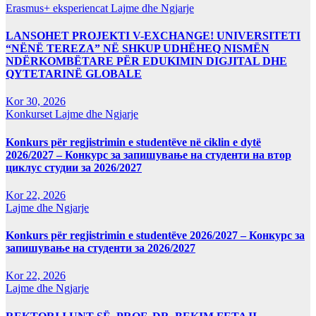
Erasmus+ eksperiencat
Lajme dhe Ngjarje
LANSOHET PROJEKTI V-EXCHANGE! UNIVERSITETI
“NËNË TEREZA” NË SHKUP UDHËHEQ NISMËN
NDËRKOMBËTARE PËR EDUKIMIN DIGJITAL DHE
QYTETARINË GLOBALE
Kor 30, 2026
Konkurset
Lajme dhe Ngjarje
Konkurs për regjistrimin e studentëve në ciklin e dytë
2026/2027 – Конкурс за запишување на студенти на втор
циклус студии за 2026/2027
Kor 22, 2026
Lajme dhe Ngjarje
Konkurs për regjistrimin e studentëve 2026/2027 – Конкурс за
запишување на студенти за 2026/2027
Kor 22, 2026
Lajme dhe Ngjarje