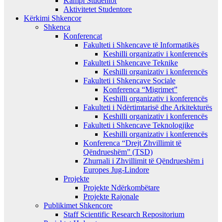
Kampi Studentor
Aktivitetet Studentore
Kërkimi Shkencor
Shkenca
Konferencat
Fakulteti i Shkencave të Informatikës
Keshilli organizativ i konferencës
Fakulteti i Shkencave Teknike
Keshilli organizativ i konferencës
Fakulteti i Shkencave Sociale
Konferenca “Migrimet”
Keshilli organizativ i konferencës
Fakulteti i Ndërtimtarisë dhe Arkitekturës
Keshilli organizativ i konferencës
Fakulteti i Shkencave Teknologjike
Keshilli organizativ i konferencës
Konferenca “Drejt Zhvillimit të
Qëndrueshëm” (TSD)
Zhurnali i Zhvillimit të Qëndrueshëm i
Europes Jug-Lindore
Projekte
Projekte Ndërkombëtare
Projekte Rajonale
Publikimet Shkencore
Staff Scientific Research Repositorium