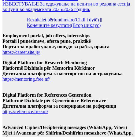
ИЗВЕСТУВАЊЕ За одржување на испити во редовна сесија
во Јуни во академската 2025/2026 година.
Rezultatet përfundimtare(Cikli i dytë) ||
Конечните резултати(Втор циклус)
Employment portal, job offers, internships
Portali i punësimeve, oferta pune, praktikë
Портал за вработување, понуди за рабта, пракса
https://career.site.je/
Digital Platform for Research Mentoring
Platformë Dixhitale për Mentorim Kërkimor
Дигитална платформа за менторство на истражувања
https://mentoring.free.nf/
Digital Platform for References Generation
Platformë Dixhitale për Gjenerimin e Referencave
Дигитална платформа за генерирање на референци
https://reference.free.nf/
Advanced Cipher/Deciphering messages (WhatsApp, Viber)
Mjet i Avancuar për Shifrim/Deshifrim mesazheve (WhatsApp,