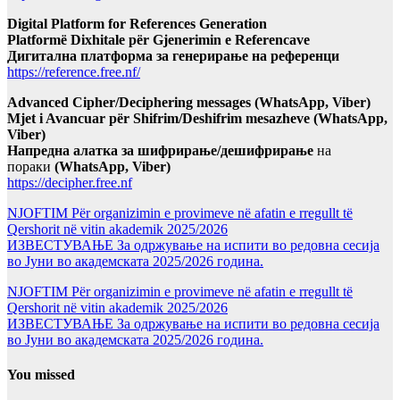
Digital Platform for References Generation
Platformë Dixhitale për Gjenerimin e Referencave
Дигитална платформа за генерирање на референци
https://reference.free.nf/
Advanced Cipher/Deciphering messages (WhatsApp, Viber)
Mjet i Avancuar për Shifrim/Deshifrim mesazheve (WhatsApp,
Viber)
Напредна алатка за шифрирање/дешифрирање
на
пораки
(WhatsApp, Viber)
https://decipher.free.nf
NJOFTIM Për organizimin e provimeve në afatin e rregullt të
Qershorit në vitin akademik 2025/2026
ИЗВЕСТУВАЊЕ За одржување на испити во редовна сесија
во Јуни во академската 2025/2026 година.
NJOFTIM Për organizimin e provimeve në afatin e rregullt të
Qershorit në vitin akademik 2025/2026
ИЗВЕСТУВАЊЕ За одржување на испити во редовна сесија
во Јуни во академската 2025/2026 година.
You missed