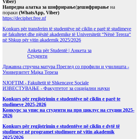
Viber)
Напредна алатка за шифрирање/дешифрирање
на
пораки
(WhatsApp, Viber)
https://decipher.free.nf
Konkurs për transferim të studentëve në ciklin e parë të studimeve
në fakultetet dhe njësitë akademike të Universitetit “Nënë Tereza“
në Shkup për vitin akademik 2025/2026
Anketa për Studentë | Анкета за
Студенти
Државна стручна матура Преглед со профили и училишта -
Универзитет Мајка Тереза
NJOFTIM - Fakultetit të Shkencave Sociale
ИЗВЕСТУВАЊЕ - Факултетот за социјални науки
Konkurs për regjistrimin e studentëve në ciklin e parë te
studimeve 2025-2026
Конкурс за упис на студенти на прв циклус на студии 2025-
2026
Konkurs për regjistrimin e studentëve në ciklin e dytë të
studimeve në programet studimore në vitin akademik
2025/2026