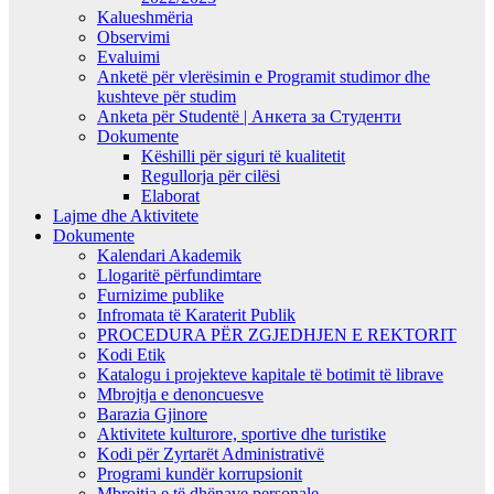
Kalueshmëria
Observimi
Evaluimi
Anketë për vlerësimin e Programit studimor dhe
kushteve për studim
Anketa për Studentë | Анкета за Студенти
Dokumente
Këshilli për siguri të kualitetit
Regullorja për cilësi
Elaborat
Lajme dhe Aktivitete
Dokumente
Kalendari Akademik
Llogaritë përfundimtare
Furnizime publike
Infromata të Karaterit Publik
PROCEDURA PËR ZGJEDHJEN E REKTORIT
Kodi Etik
Katalogu i projekteve kapitale të botimit të librave
Mbrojtja e denoncuesve
Barazia Gjinore
Aktivitete kulturore, sportive dhe turistike
Kodi për Zyrtarët Administrativë
Programi kundër korrupsionit
Mbrojtja e të dhënave personale