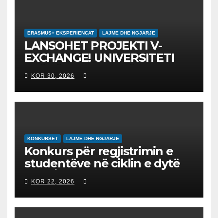
ERASMUS+ EKSPERIENCAT
LAJME DHE NGJARJE
LANSOHET PROJEKTI V-
EXCHANGE! UNIVERSITETI
“NËNË TEREZA” NË SHKUP
KOR 30, 2026
UDHËHEQ NISMËN
NDËRKOMBËTARE PËR
EDUKIMIN DIGJITAL DHE
QYTETARINË GLOBALE
KONKURSET
LAJME DHE NGJARJE
Konkurs për regjistrimin e
studentëve në ciklin e dytë
2026/2027 – Конкурс за
KOR 22, 2026
запишување на студенти
на втор циклус студии за
2026/2027