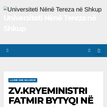
Skip
to
Universiteti Nënë Tereza në
content
Shkup
LAJME DHE NGJARJE
ZV.KRYEMINISTRI
FATMIR BYTYQI NË