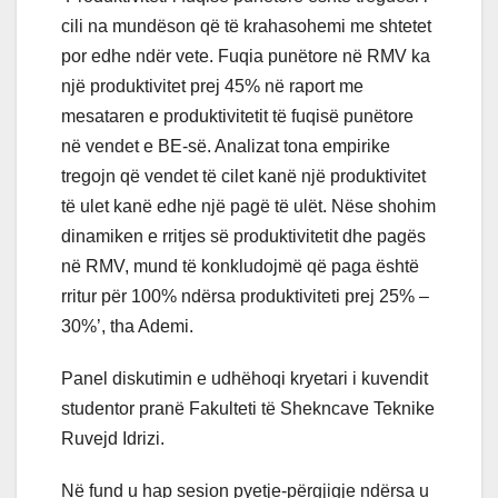
cili na mundëson që të krahasohemi me shtetet
por edhe ndër vete. Fuqia punëtore në RMV ka
një produktivitet prej 45% në raport me
mesataren e produktivitetit të fuqisë punëtore
në vendet e BE-së. Analizat tona empirike
tregojn që vendet të cilet kanë një produktivitet
të ulet kanë edhe një pagë të ulët. Nëse shohim
dinamiken e rritjes së produktivitetit dhe pagës
në RMV, mund të konkludojmë që paga është
rritur për 100% ndërsa produktiviteti prej 25% –
30%’, tha Ademi.
Panel diskutimin e udhëhoqi kryetari i kuvendit
studentor pranë Fakulteti të Shekncave Teknike
Ruvejd Idrizi.
Në fund u hap sesion pyetje-përgjigje ndërsa u