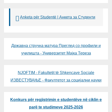
Anketa për Studentë | Анкета за Студенти
Државна стручна матура Преглед со профили и
училишта - Универзитет Мајка Тереза
NJOFTIM - Fakultetit të Shkencave Sociale
ИЗВЕСТУВАЊЕ - Факултетот за социјални науки
Konkurs për regjistrimin e studentëve në ciklin e
parë te studimeve 2025-2026