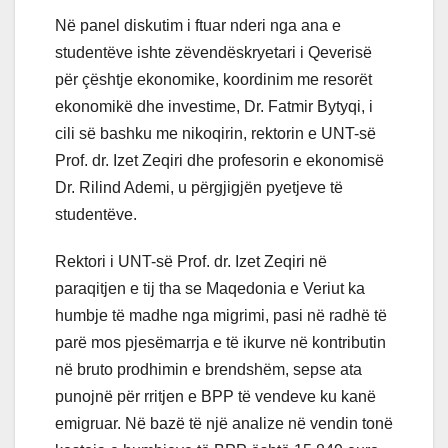
Në panel diskutim i ftuar nderi nga ana e
studentëve ishte zëvendëskryetari i Qeverisë
për çështje ekonomike, koordinim me resorët
ekonomikë dhe investime, Dr. Fatmir Bytyqi, i
cili së bashku me nikoqirin, rektorin e UNT-së
Prof. dr. Izet Zeqiri dhe profesorin e ekonomisë
Dr. Rilind Ademi, u përgjigjën pyetjeve të
studentëve.
Rektori i UNT-së Prof. dr. Izet Zeqiri në
paraqitjen e tij tha se Maqedonia e Veriut ka
humbje të madhe nga migrimi, pasi në radhë të
parë mos pjesëmarrja e të ikurve në kontributin
në bruto prodhimin e brendshëm, sepse ata
punojnë për rritjen e BPP të vendeve ku kanë
emigruar. Në bazë të një analize në vendin tonë