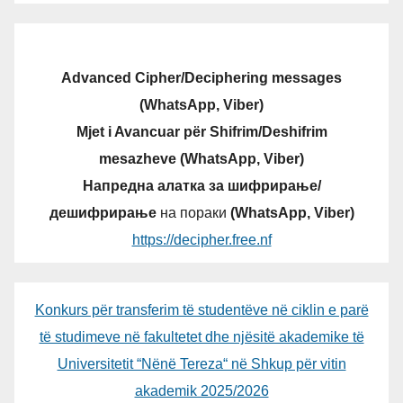
Advanced Cipher/Deciphering messages
(WhatsApp, Viber)
Mjet i Avancuar për Shifrim/Deshifrim
mesazheve (WhatsApp, Viber)
Напредна алатка за шифрирање/
дешифрирање
на пораки
(WhatsApp, Viber)
https://decipher.free.nf
Konkurs për transferim të studentëve në ciklin e parë
të studimeve në fakultetet dhe njësitë akademike të
Universitetit “Nënë Tereza“ në Shkup për vitin
akademik 2025/2026