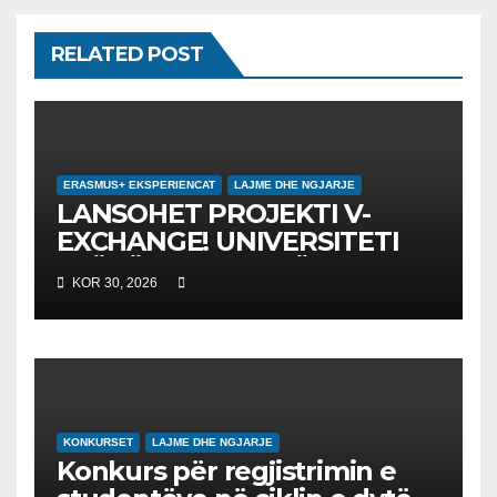
RELATED POST
ERASMUS+ EKSPERIENCAT
LAJME DHE NGJARJE
LANSOHET PROJEKTI V-
EXCHANGE! UNIVERSITETI
“NËNË TEREZA” NË SHKUP
KOR 30, 2026
UDHËHEQ NISMËN
NDËRKOMBËTARE PËR
EDUKIMIN DIGJITAL DHE
QYTETARINË GLOBALE
KONKURSET
LAJME DHE NGJARJE
Konkurs për regjistrimin e