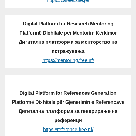
https://career.site.je/
Digital Platform for Research Mentoring
Platformë Dixhitale për Mentorim Kërkimor
Дигитална платформа за менторство на
истражувања
https://mentoring.free.nf/
Digital Platform for References Generation
Platformë Dixhitale për Gjenerimin e Referencave
Дигитална платформа за генерирање на
референци
https://reference.free.nf/