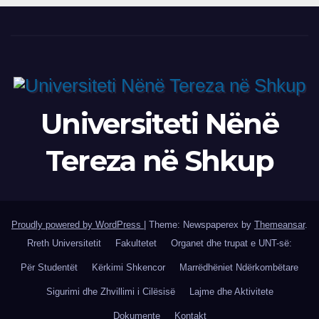
Universiteti Nënë
Tereza në Shkup
Proudly powered by WordPress
|
Theme: Newspaperex by
Themeansar
.
Rreth Universitetit
Fakultetet
Organet dhe trupat e UNT-së:
Për Studentët
Kërkimi Shkencor
Marrëdhëniet Ndërkombëtare
Sigurimi dhe Zhvillimi i Cilësisë
Lajme dhe Aktivitete
Dokumente
Kontakt