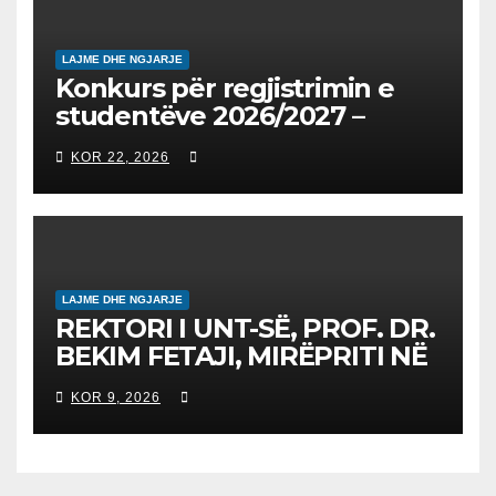
LAJME DHE NGJARJE
Konkurs për regjistrimin e
studentëve 2026/2027 –
Конкурс за запишување на
KOR 22, 2026
студенти за 2026/2027
LAJME DHE NGJARJE
REKTORI I UNT-SË, PROF. DR.
BEKIM FETAJI, MIRËPRITI NË
TAKIM ZYRTAR DREJTORIN E
KOR 9, 2026
SH.A MEPSO, DR. BURIM
LATIFIN