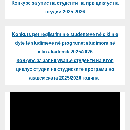
Конкурс за упис на студенти на прв циклус на
студии 2025-2026
Konkurs për regjistrimin e studentëve në ciklin e
dytë të studimeve në programet studimore në
vitin akademik 2025/2026
Конкурс за запишување студенти на втор
циклус студии на студиските програми во
академската 2025/2026 година