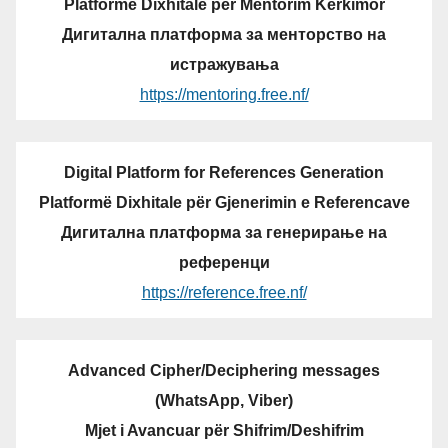
Platformë Dixhitale për Mentorim Kërkimor
Дигитална платформа за менторство на
истражувања
https://mentoring.free.nf/
Digital Platform for References Generation
Platformë Dixhitale për Gjenerimin e Referencave
Дигитална платформа за генерирање на
референци
https://reference.free.nf/
Advanced Cipher/Deciphering messages
(WhatsApp, Viber)
Mjet i Avancuar për Shifrim/Deshifrim