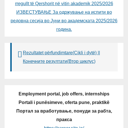
rregullt të Qershorit në vitin akademik 2025/2026
ИЗВЕСТУВАЊЕ За одржување на испити во
редовна сесија во Јуни во академската 2025/2026
година.
Rezultatet përfundimtare(Cikli i dytë) ||
Конечните резултати(Втор циклус)
Employment portal, job offers, internships
Portali i punësimeve, oferta pune, praktikë
Портал за вработување, понуди за рабта,
пракса