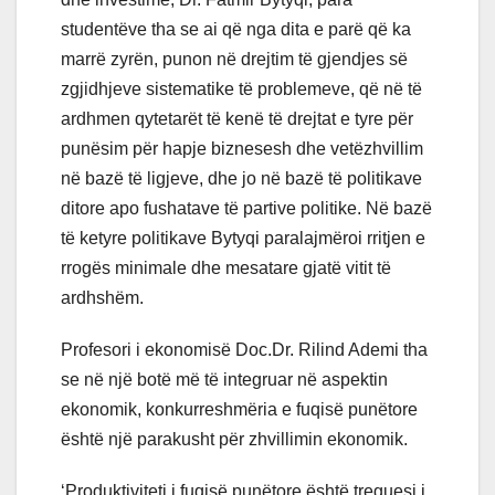
studentëve tha se ai që nga dita e parë që ka
marrë zyrën, punon në drejtim të gjendjes së
zgjidhjeve sistematike të problemeve, që në të
ardhmen qytetarët të kenë të drejtat e tyre për
punësim për hapje biznesesh dhe vetëzhvillim
në bazë të ligjeve, dhe jo në bazë të politikave
ditore apo fushatave të partive politike. Në bazë
të ketyre politikave Bytyqi paralajmëroi rritjen e
rrogës minimale dhe mesatare gjatë vitit të
ardhshëm.
Profesori i ekonomisë Doc.Dr. Rilind Ademi tha
se në një botë më të integruar në aspektin
ekonomik, konkurreshmëria e fuqisë punëtore
është një parakusht për zhvillimin ekonomik.
‘Produktiviteti i fuqisë punëtore është treguesi i