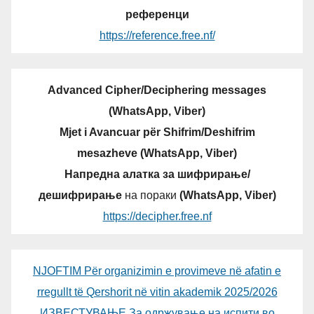
референци
https://reference.free.nf/
Advanced Cipher/Deciphering messages
(WhatsApp, Viber)
Mjet i Avancuar për Shifrim/Deshifrim
mesazheve (WhatsApp, Viber)
Напредна алатка за шифрирање/
дешифрирање
на пораки
(WhatsApp, Viber)
https://decipher.free.nf
NJOFTIM Për organizimin e provimeve në afatin e
rregullt të Qershorit në vitin akademik 2025/2026
ИЗВЕСТУВАЊЕ За одржување на испити во