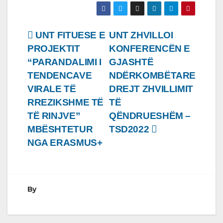
Lëvizje
UNT FITUESE E
UNT ZHVILLOI
PROJEKTIT
KONFERENCËN E
te
“PARANDALIMI I
GJASHTË
postimet
TENDENCAVE
NDËRKOMBËTARE
VIRALE TË
DREJT ZHVILLIMIT
RREZIKSHME TË
TË
TË RINJVE”
QËNDRUESHËM –
MBËSHTETUR
TSD2022
NGA ERASMUS+
By