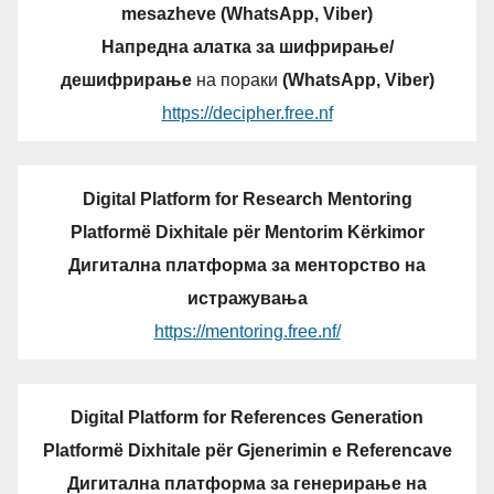
mesazheve (WhatsApp, Viber)
Напредна алатка за шифрирање/
дешифрирање
на пораки
(WhatsApp, Viber)
https://decipher.free.nf
Digital Platform for Research Mentoring
Platformë Dixhitale për Mentorim Kërkimor
Дигитална платформа за менторство на
истражувања
https://mentoring.free.nf/
Digital Platform for References Generation
Platformë Dixhitale për Gjenerimin e Referencave
Дигитална платформа за генерирање на