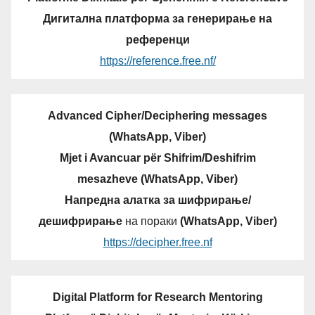
Дигитална платформа за генерирање на
референци
https://reference.free.nf/
Advanced Cipher/Deciphering messages
(WhatsApp, Viber)
Mjet i Avancuar për Shifrim/Deshifrim
mesazheve (WhatsApp, Viber)
Напредна алатка за шифрирање/
дешифрирање
на пораки
(WhatsApp, Viber)
https://decipher.free.nf
Digital Platform for Research Mentoring