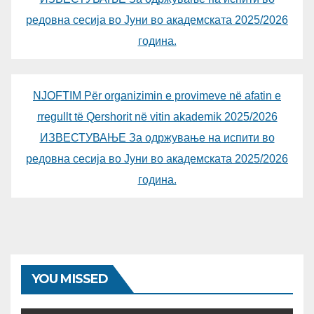
редовна сесија во Јуни во академската 2025/2026
година.
NJOFTIM Për organizimin e provimeve në afatin e
rregullt të Qershorit në vitin akademik 2025/2026
ИЗВЕСТУВАЊЕ За одржување на испити во
редовна сесија во Јуни во академската 2025/2026
година.
YOU MISSED