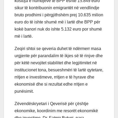
kostoja e humbjeve të BPP është 15.849 euro
sikur të kontribuonin emigrantët në vendlindje
bruto prodhimi i përgjithshëm prej 10.635 milion
euro do të ishte shumë më i lartë dhe BPP për
kokë banori nuk do ishte 5.132 euro por shumë
më i lartë.
Zeqiri shtoi se qeveria duhet të ndërmerr masa
urgjente për parandalim të ikjes së të rinjve dhe
për këtë nevojitet stabilitet dhe legjitimitet në
institucionet tona, besueshmëri të lartë qytetare,
rritjen e investimeve, rritjen e të hyrave dhe
ekonomisë dhe si rezultat edhe rritjen e
punësimit.
Zëvendëskryetari i Qeverisë për çështje
ekonomike, koordinim me resorët ekonomikë
dhe investime, Dr. Fatmir Bytyqi, para