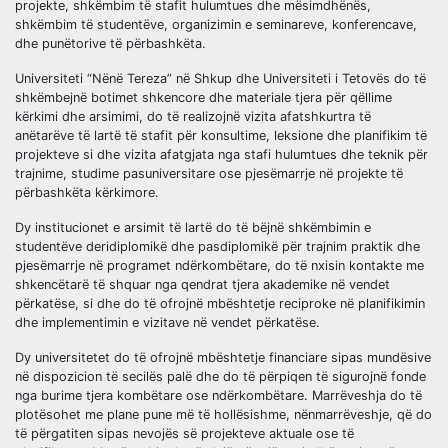
projekte, shkëmbim të stafit hulumtues dhe mësimdhënës,
shkëmbim të studentëve, organizimin e seminareve, konferencave,
dhe punëtorive të përbashkëta.
Universiteti “Nënë Tereza” në Shkup dhe Universiteti i Tetovës do të
shkëmbejnë botimet shkencore dhe materiale tjera për qëllime
kërkimi dhe arsimimi, do të realizojnë vizita afatshkurtra të
anëtarëve të lartë të stafit për konsultime, leksione dhe planifikim të
projekteve si dhe vizita afatgjata nga stafi hulumtues dhe teknik për
trajnime, studime pasuniversitare ose pjesëmarrje në projekte të
përbashkëta kërkimore.
Dy institucionet e arsimit të lartë do të bëjnë shkëmbimin e
studentëve deridiplomikë dhe pasdiplomikë për trajnim praktik dhe
pjesëmarrje në programet ndërkombëtare, do të nxisin kontakte me
shkencëtarë të shquar nga qendrat tjera akademike në vendet
përkatëse, si dhe do të ofrojnë mbështetje reciproke në planifikimin
dhe implementimin e vizitave në vendet përkatëse.
Dy universitetet do të ofrojnë mbështetje financiare sipas mundësive
në dispozicion të secilës palë dhe do të përpiqen të sigurojnë fonde
nga burime tjera kombëtare ose ndërkombëtare. Marrëveshja do të
plotësohet me plane pune më të hollësishme, nënmarrëveshje, që do
të përgatiten sipas nevojës së projekteve aktuale ose të