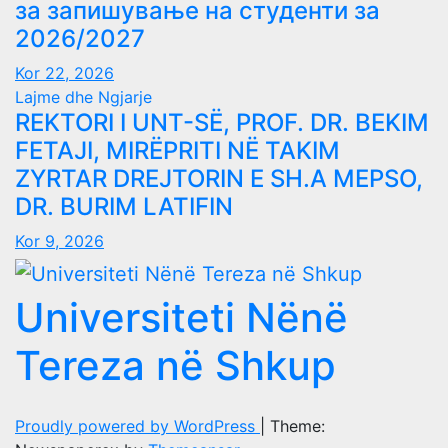
за запишување на студенти за
2026/2027
Kor 22, 2026
Lajme dhe Ngjarje
REKTORI I UNT-SË, PROF. DR. BEKIM
FETAJI, MIRËPRITI NË TAKIM
ZYRTAR DREJTORIN E SH.A MEPSO,
DR. BURIM LATIFIN
Kor 9, 2026
Universiteti Nënë
Tereza në Shkup
Proudly powered by WordPress
|
Theme: