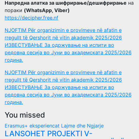
Напредна алатка за шифрирање/дешифрирање
на
пораки
(WhatsApp, Viber)
https://decipher.free.nf
NJOFTIM Për organizimin e provimeve në afatin e
rregullt të Qershorit në vitin akademik 2025/2026
ИЗВЕСТУВАЊЕ За одржување на испити во
редовна сесија во Јуни во академската 2025/2026
година.
NJOFTIM Për organizimin e provimeve në afatin e
rregullt të Qershorit në vitin akademik 2025/2026
ИЗВЕСТУВАЊЕ За одржување на испити во
редовна сесија во Јуни во академската 2025/2026
година.
You missed
Erasmus+ eksperiencat
Lajme dhe Ngjarje
LANSOHET PROJEKTI V-