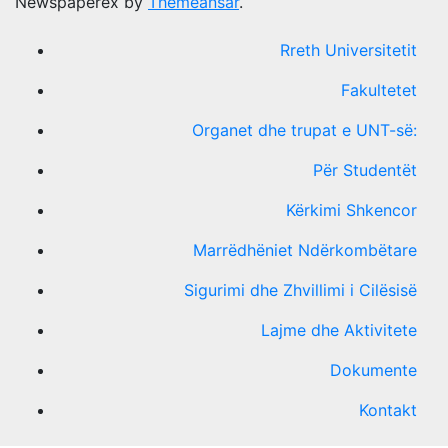
Newspaperex by
Themeansar
.
Rreth Universitetit
Fakultetet
Organet dhe trupat e UNT-së:
Për Studentët
Kërkimi Shkencor
Marrëdhëniet Ndërkombëtare
Sigurimi dhe Zhvillimi i Cilësisë
Lajme dhe Aktivitete
Dokumente
Kontakt