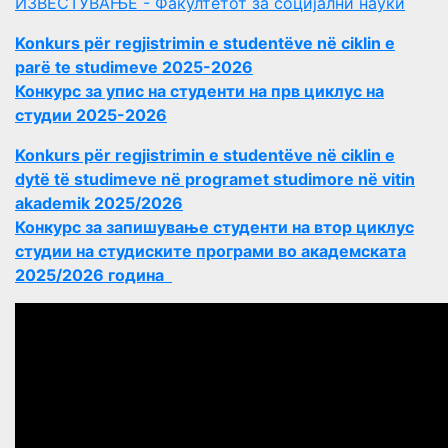
ИЗВЕСТУВАЊЕ - Факултетот за социјални науки
Konkurs për regjistrimin e studentëve në ciklin e
parë te studimeve 2025-2026
Конкурс за упис на студенти на прв циклус на
студии 2025-2026
Konkurs për regjistrimin e studentëve në ciklin e
dytë të studimeve në programet studimore në vitin
akademik 2025/2026
Конкурс за запишување студенти на втор циклус
студии на студиските програми во академската
2025/2026 година