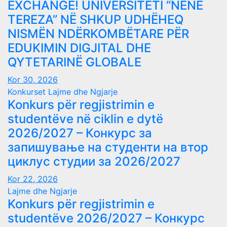
EXCHANGE! UNIVERSITETI “NËNË
TEREZA” NË SHKUP UDHËHEQ
NISMËN NDËRKOMBËTARE PËR
EDUKIMIN DIGJITAL DHE
QYTETARINË GLOBALE
Kor 30, 2026
Konkurset
Lajme dhe Ngjarje
Konkurs për regjistrimin e
studentëve në ciklin e dytë
2026/2027 – Конкурс за
запишување на студенти на втор
циклус студии за 2026/2027
Kor 22, 2026
Lajme dhe Ngjarje
Konkurs për regjistrimin e
studentëve 2026/2027 – Конкурс