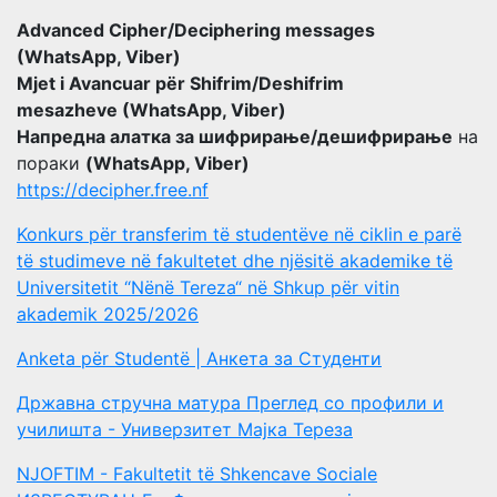
Advanced Cipher/Deciphering messages
(WhatsApp, Viber)
Mjet i Avancuar për Shifrim/Deshifrim
mesazheve (WhatsApp, Viber)
Напредна алатка за шифрирање/дешифрирање
на
пораки
(WhatsApp, Viber)
https://decipher.free.nf
Konkurs për transferim të studentëve në ciklin e parë
të studimeve në fakultetet dhe njësitë akademike të
Universitetit “Nënë Tereza“ në Shkup për vitin
akademik 2025/2026
Anketa për Studentë | Анкета за Студенти
Државна стручна матура Преглед со профили и
училишта - Универзитет Мајка Тереза
NJOFTIM - Fakultetit të Shkencave Sociale