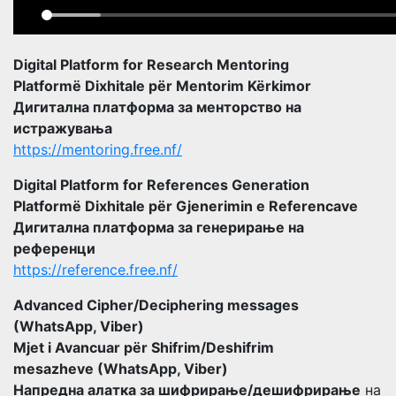
Digital Platform for Research Mentoring
Platformë Dixhitale për Mentorim Kërkimor
Дигитална платформа за менторство на
истражувања
https://mentoring.free.nf/
Digital Platform for References Generation
Platformë Dixhitale për Gjenerimin e Referencave
Дигитална платформа за генерирање на
референци
https://reference.free.nf/
Advanced Cipher/Deciphering messages
(WhatsApp, Viber)
Mjet i Avancuar për Shifrim/Deshifrim
mesazheve (WhatsApp, Viber)
Напредна алатка за шифрирање/дешифрирање
на