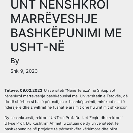
UNT NËNSHKROI
MARRËVESHJE
BASHKËPUNIMI ME
USHT-NË
By
Shk 9, 2023
Tetovë, 09.02.2023
Universiteti “Nënë Tereza” në Shkup sot
nënshkroi marrëveshje bashkëpunimi me Universitetin e Tetovës, që
do të shërben si bazë për nxitjen e bashkëpunimit, mirëkuptimit të
ndërsjellë dhe zhvillimit në fushat e arsimit dhe hulumtimit shkencor.
Dy nënshkruesit, rektori i UNT-së Prof. Dr. Izet Zeqiri dhe rektori i
UT-së Prof. Dr. Kushtrim Ahmeti u zotuan që dy universitetet të
bashkëpunojnë në projekte të përbashkëta kërkimore dhe pilot