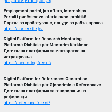
резултати(Втор циклус)
Employment portal, job offers, internships
Portali i punësimeve, oferta pune, praktikë
Портал за вработување, понуди за рабта, пракса
https://career.site.je/
Digital Platform for Research Mentoring
Platformë Dixhitale për Mentorim Kërkimor
Дигитална платформа за менторство на
истражувања
https://mentoring.free.nf/
Digital Platform for References Generation
Platformë Dixhitale për Gjenerimin e Referencave
Дигитална платформа за генерирање на
референци
https://reference.free.nf/