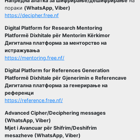
Напредна алатка за шифрирање/дешифрирање
на
пораки
(WhatsApp, Viber)
https://decipher.free.nf
Digital Platform for Research Mentoring
Platformë Dixhitale për Mentorim Kërkimor
Дигитална платформа за менторство на
истражувања
https://mentoring.free.nf/
Digital Platform for References Generation
Platformë Dixhitale për Gjenerimin e Referencave
Дигитална платформа за генерирање на
референци
https://reference.free.nf/
Advanced Cipher/Deciphering messages
(WhatsApp, Viber)
Mjet i Avancuar për Shifrim/Deshifrim
mesazheve (WhatsApp, Viber)