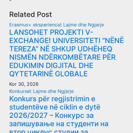
Related Post
Erasmus+ eksperiencat
Lajme dhe Ngjarje
LANSOHET PROJEKTI V-
EXCHANGE! UNIVERSITETI “NËNË
TEREZA” NË SHKUP UDHËHEQ
NISMËN NDËRKOMBËTARE PËR
EDUKIMIN DIGJITAL DHE
QYTETARINË GLOBALE
Kor 30, 2026
Konkurset
Lajme dhe Ngjarje
Konkurs për regjistrimin e
studentëve në ciklin e dytë
2026/2027 – Конкурс за
запишување на студенти на
втор циклус студии за