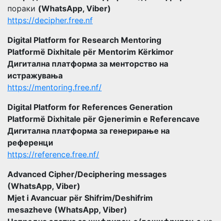
пораки
(WhatsApp, Viber)
https://decipher.free.nf
Digital Platform for Research Mentoring
Platformë Dixhitale për Mentorim Kërkimor
Дигитална платформа за менторство на
истражувања
https://mentoring.free.nf/
Digital Platform for References Generation
Platformë Dixhitale për Gjenerimin e Referencave
Дигитална платформа за генерирање на
референци
https://reference.free.nf/
Advanced Cipher/Deciphering messages
(WhatsApp, Viber)
Mjet i Avancuar për Shifrim/Deshifrim
mesazheve (WhatsApp, Viber)