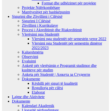
Format dhe udhëzimet për projekte
Projekte Ndërkombëtare
Marrëveshjet për bashkëpunim
Sigurimi dhe Zhvillimi i Cilësisë
Sigurimi I Cilësisë
Zhvillimi i Kurrikulave
Procesi i Akreditimit dhe Riakreditimit
Vlerësimi nga Studentët
Vlersimi nga studentët për semestrin veror 2022
Vlersimi nga Studentët për semestrin dimëror
2022/2023
Kalueshmëria
Observimi
Evaluimi
Anketë për vlerësimin e Programit studimor dhe
kushteve për studim
Anketa për Studentë | Анкета за Студенти
Dokumente
Këshilli për siguri të kualitetit
Regullorja për cilësi
Elaborat
Lajme dhe Aktivitete
Dokumente
Kalendari Akademik
Llogaritë përfundimtare