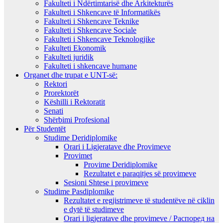
Fakulteti i Ndërtimtarisë dhe Arkitekturës
Fakulteti i Shkencave të Informatikës
Fakulteti i Shkencave Teknike
Fakulteti i Shkencave Sociale
Fakulteti i Shkencave Teknologjike
Fakulteti Ekonomik
Fakulteti juridik
Fakulteti i shkencave humane
Organet dhe trupat e UNT-së:
Rektori
Prorektorët
Këshilli i Rektoratit
Senati
Shërbimi Profesional
Për Studentët
Studime Deridiplomike
Orari i Ligjeratave dhe Provimeve
Provimet
Provime Deridiplomike
Rezultatet e paraqitjes së provimeve
Sesioni Shtese i provimeve
Studime Pasdiplomike
Rezultatet e regjistrimeve të studentëve në ciklin
e dytë të studimeve
Orari i ligjeratave dhe provimeve / Распоред на