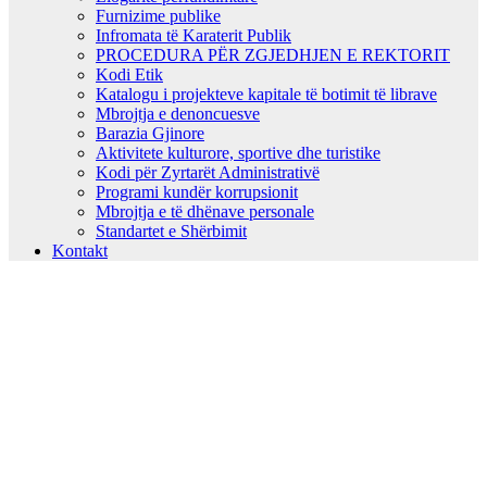
Furnizime publike
Infromata të Karaterit Publik
PROCEDURA PËR ZGJEDHJEN E REKTORIT
Kodi Etik
Katalogu i projekteve kapitale të botimit të librave
Mbrojtja e denoncuesve
Barazia Gjinore
Aktivitete kulturore, sportive dhe turistike
Kodi për Zyrtarët Administrativë
Programi kundër korrupsionit
Mbrojtja e të dhënave personale
Standartet e Shërbimit
Kontakt