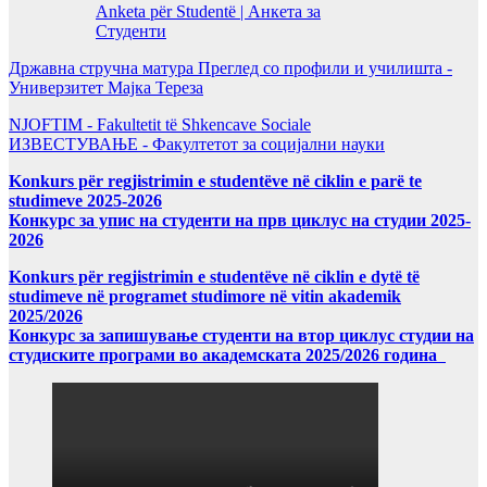
Anketa për Studentë | Анкета за
Студенти
Државна стручна матура Преглед со профили и училишта -
Универзитет Мајка Тереза
NJOFTIM - Fakultetit të Shkencave Sociale
ИЗВЕСТУВАЊЕ - Факултетот за социјални науки
Konkurs për regjistrimin e studentëve në ciklin e parë te
studimeve 2025-2026
Конкурс за упис на студенти на прв циклус на студии 2025-
2026
Konkurs për regjistrimin e studentëve në ciklin e dytë të
studimeve në programet studimore në vitin akademik
2025/2026
Конкурс за запишување студенти на втор циклус студии на
студиските програми во академската 2025/2026 година