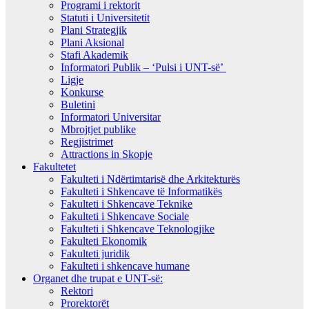
Programi i rektorit
Statuti i Universitetit
Plani Strategjik
Plani Aksional
Stafi Akademik
Informatori Publik – ‘Pulsi i UNT-së’
Ligje
Konkurse
Buletini
Informatori Universitar
Mbrojtjet publike
Regjistrimet
Attractions in Skopje
Fakultetet
Fakulteti i Ndërtimtarisë dhe Arkitekturës
Fakulteti i Shkencave të Informatikës
Fakulteti i Shkencave Teknike
Fakulteti i Shkencave Sociale
Fakulteti i Shkencave Teknologjike
Fakulteti Ekonomik
Fakulteti juridik
Fakulteti i shkencave humane
Organet dhe trupat e UNT-së:
Rektori
Prorektorët