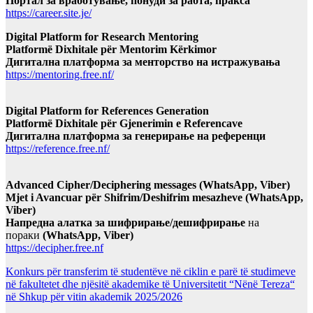
Портал за вработување, понуди за рабта, пракса
https://career.site.je/
Digital Platform for Research Mentoring
Platformë Dixhitale për Mentorim Kërkimor
Дигитална платформа за менторство на истражувања
https://mentoring.free.nf/
Digital Platform for References Generation
Platformë Dixhitale për Gjenerimin e Referencave
Дигитална платформа за генерирање на референци
https://reference.free.nf/
Advanced Cipher/Deciphering messages (WhatsApp, Viber)
Mjet i Avancuar për Shifrim/Deshifrim mesazheve (WhatsApp,
Viber)
Напредна алатка за шифрирање/дешифрирање
на
пораки
(WhatsApp, Viber)
https://decipher.free.nf
Konkurs për transferim të studentëve në ciklin e parë të studimeve
në fakultetet dhe njësitë akademike të Universitetit “Nënë Tereza“
në Shkup për vitin akademik 2025/2026