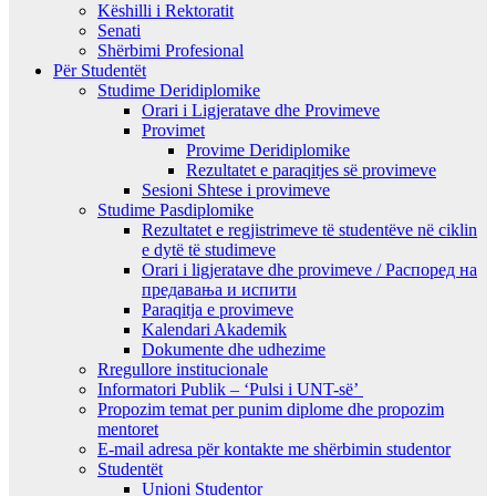
Këshilli i Rektoratit
Senati
Shërbimi Profesional
Për Studentët
Studime Deridiplomike
Orari i Ligjeratave dhe Provimeve
Provimet
Provime Deridiplomike
Rezultatet e paraqitjes së provimeve
Sesioni Shtese i provimeve
Studime Pasdiplomike
Rezultatet e regjistrimeve të studentëve në ciklin
e dytë të studimeve
Orari i ligjeratave dhe provimeve / Распоред на
предавањa и испити
Paraqitja e provimeve
Kalendari Akademik
Dokumente dhe udhezime
Rregullore institucionale
Informatori Publik – ‘Pulsi i UNT-së’
Propozim temat per punim diplome dhe propozim
mentoret
E-mail adresa për kontakte me shërbimin studentor
Studentët
Unioni Studentor