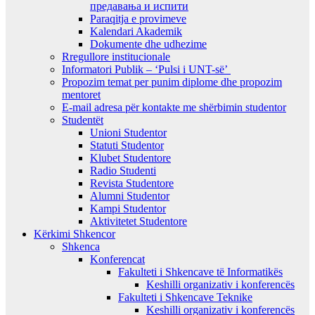
предавањa и испити
Paraqitja e provimeve
Kalendari Akademik
Dokumente dhe udhezime
Rregullore institucionale
Informatori Publik – ‘Pulsi i UNT-së’
Propozim temat per punim diplome dhe propozim
mentoret
E-mail adresa për kontakte me shërbimin studentor
Studentët
Unioni Studentor
Statuti Studentor
Klubet Studentore
Radio Studenti
Revista Studentore
Alumni Studentor
Kampi Studentor
Aktivitetet Studentore
Kërkimi Shkencor
Shkenca
Konferencat
Fakulteti i Shkencave të Informatikës
Keshilli organizativ i konferencës
Fakulteti i Shkencave Teknike
Keshilli organizativ i konferencës