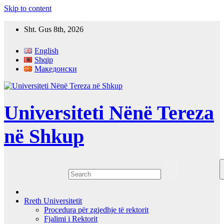
Skip to content
Sht. Gus 8th, 2026
English
Shqip
Македонски
Universiteti Nënë Tereza
në Shkup
Rreth Universitetit
Procedura për zgjedhje të rektorit
Fjalimi i Rektorit