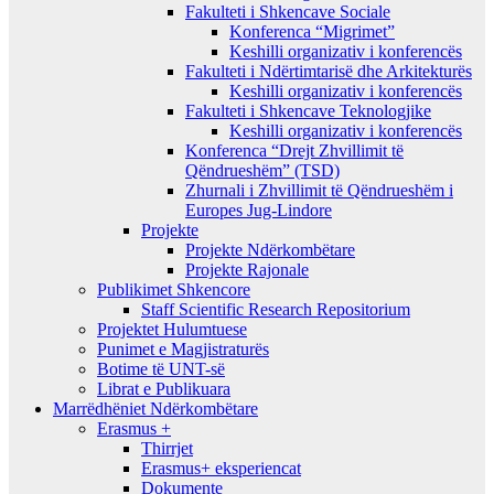
Fakulteti i Shkencave Sociale
Konferenca “Migrimet”
Keshilli organizativ i konferencës
Fakulteti i Ndërtimtarisë dhe Arkitekturës
Keshilli organizativ i konferencës
Fakulteti i Shkencave Teknologjike
Keshilli organizativ i konferencës
Konferenca “Drejt Zhvillimit të
Qëndrueshëm” (TSD)
Zhurnali i Zhvillimit të Qëndrueshëm i
Europes Jug-Lindore
Projekte
Projekte Ndërkombëtare
Projekte Rajonale
Publikimet Shkencore
Staff Scientific Research Repositorium
Projektet Hulumtuese
Punimet e Magjistraturës
Botime të UNT-së
Librat e Publikuara
Marrëdhëniet Ndërkombëtare
Erasmus +
Thirrjet
Erasmus+ eksperiencat
Dokumente