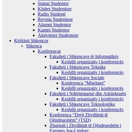
Statuti Studentor
Klubet Studentore
Radio Studenti
Revista Studentore
Alumni Studentor
Kampi Studentor
Aktivitetet Studentore
Kërkimi Shkencor
Shkenca
Konferencat
Fakulteti i Shkencave të Informatikës
Keshilli organizativ i konferencës
Fakulteti i Shkencave Teknike
Keshilli organizativ i konferencës
Fakulteti i Shkencave Sociale
Konferenca “Migrimet”
Keshilli organizativ i konferencës
Fakulteti i Ndërtimtarisë dhe Arkitekturës
Keshilli organizativ i konferencës
Fakulteti i Shkencave Teknologjike
Keshilli organizativ i konferencës
Konferenca “Drejt Zhvillimit të
Qëndrueshëm” (TSD)
Zhurnali i Zhvillimit të Qëndrueshëm i
Europes Jug-Lindore