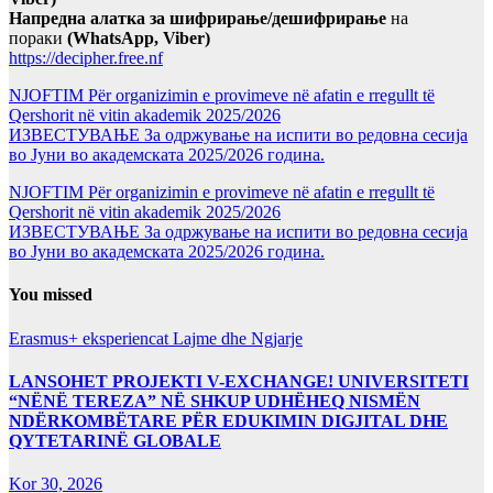
Напредна алатка за шифрирање/дешифрирање
на
пораки
(WhatsApp, Viber)
https://decipher.free.nf
NJOFTIM Për organizimin e provimeve në afatin e rregullt të
Qershorit në vitin akademik 2025/2026
ИЗВЕСТУВАЊЕ За одржување на испити во редовна сесија
во Јуни во академската 2025/2026 година.
NJOFTIM Për organizimin e provimeve në afatin e rregullt të
Qershorit në vitin akademik 2025/2026
ИЗВЕСТУВАЊЕ За одржување на испити во редовна сесија
во Јуни во академската 2025/2026 година.
You missed
Erasmus+ eksperiencat
Lajme dhe Ngjarje
LANSOHET PROJEKTI V-EXCHANGE! UNIVERSITETI
“NËNË TEREZA” NË SHKUP UDHËHEQ NISMËN
NDËRKOMBËTARE PËR EDUKIMIN DIGJITAL DHE
QYTETARINË GLOBALE
Kor 30, 2026