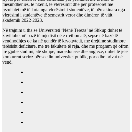
mësimdhënies, të nxënit, të vlerësimit dhe për profesorët me
rezultatet më të larta nga vlerësimi i studentëve, të përcaktuara nga
vlerësimi i studentëve të semestrit veror dhe dimëror, të vitit
akademik 2022‐2023.
Në trajnim u tha se Universiteti ‘Nënë Tereza’ në Shkup duhet të
zhvillohet në bazë të mjedisit që e rrethon atë, sepse në bazë të
vendnodhjes që ka në qendër të kryeqytetit, me drejtime studimore
tërësisht deficitare, me tre fakultete të reja, dhe me program që ofron
tre gjuhë studimi, atë shqipe, maqedonase dhe angleze, duhet të jetë
konkurent serioz për secilin universitet publik, por edhe privat në
vend.