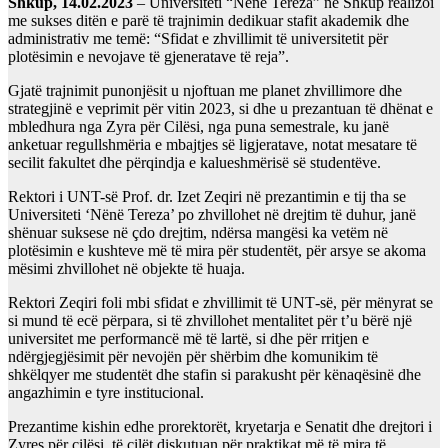
Shkup, 14.02.2023
– Universiteti “Nënë Tereza” në Shkup realizoi
me sukses ditën e parë të trajnimin dedikuar stafit akademik dhe
administrativ me temë: “Sfidat e zhvillimit të universitetit për
plotësimin e nevojave të gjeneratave të reja”.
Gjatë trajnimit punonjësit u njoftuan me planet zhvillimore dhe
strategjinë e veprimit për vitin 2023, si dhe u prezantuan të dhënat e
mbledhura nga Zyra për Cilësi, nga puna semestrale, ku janë
anketuar regullshmëria e mbajtjes së ligjeratave, notat mesatare të
secilit fakultet dhe përqindja e kalueshmërisë së studentëve.
Rektori i UNT-së Prof. dr. Izet Zeqiri në prezantimin e tij tha se
Universiteti ‘Nënë Tereza’ po zhvillohet në drejtim të duhur, janë
shënuar suksese në çdo drejtim, ndërsa mangësi ka vetëm në
plotësimin e kushteve më të mira për studentët, për arsye se akoma
mësimi zhvillohet në objekte të huaja.
Rektori Zeqiri foli mbi sfidat e zhvillimit të UNT‐së, për mënyrat se
si mund të ecë përpara, si të zhvillohet mentalitet për t’u bërë një
universitet me performancë më të lartë, si dhe për rritjen e
ndërgjegjësimit për nevojën për shërbim dhe komunikim të
shkëlqyer me studentët dhe stafin si parakusht për kënaqësinë dhe
angazhimin e tyre institucional.
Prezantime kishin edhe prorektorët, kryetarja e Senatit dhe drejtori i
Zyres për cilësi, të cilët diskutuan për praktikat më të mira të