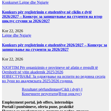
Konkurset
Lajme dhe Ngjarje
Konkurs për regjistrimin e studentëve në ciklin e dytë
2026/2027 – Конкурс за запишување на студенти на втор
циклус студии за 2026/2027
Kor 22, 2026
Lajme dhe Ngjarje
Konkurs për regjistrimin e studentëve 2026/2027 – Конкурс за
запишување на студенти за 2026/2027
Kor 22, 2026
NJOFTIM Për organizimin e provimeve në afatin e rregullt të
Qershorit në vitin akademik 2025/2026
ИЗВЕСТУВАЊЕ За одржување на испити во редовна сесија
во Јуни во академската 2025/2026 година.
Rezultatet përfundimtare(Cikli i dytë) ||
Конечните резултати(Втор циклус)
Employment portal, job offers, internships
Portali i punësimeve, oferta pune, praktikë