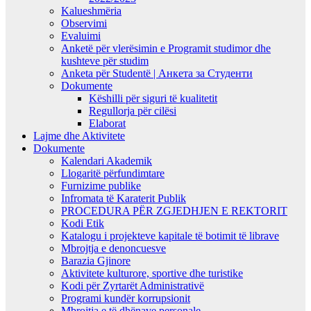
Kalueshmëria
Observimi
Evaluimi
Anketë për vlerësimin e Programit studimor dhe
kushteve për studim
Anketa për Studentë | Анкета за Студенти
Dokumente
Këshilli për siguri të kualitetit
Regullorja për cilësi
Elaborat
Lajme dhe Aktivitete
Dokumente
Kalendari Akademik
Llogaritë përfundimtare
Furnizime publike
Infromata të Karaterit Publik
PROCEDURA PËR ZGJEDHJEN E REKTORIT
Kodi Etik
Katalogu i projekteve kapitale të botimit të librave
Mbrojtja e denoncuesve
Barazia Gjinore
Aktivitete kulturore, sportive dhe turistike
Kodi për Zyrtarët Administrativë
Programi kundër korrupsionit
Mbrojtja e të dhënave personale