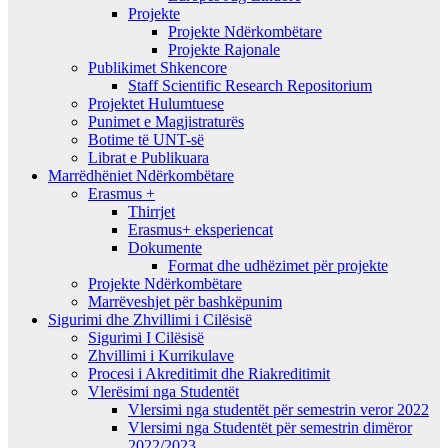
Projekte
Projekte Ndërkombëtare
Projekte Rajonale
Publikimet Shkencore
Staff Scientific Research Repositorium
Projektet Hulumtuese
Punimet e Magjistraturës
Botime të UNT-së
Librat e Publikuara
Marrëdhëniet Ndërkombëtare
Erasmus +
Thirrjet
Erasmus+ eksperiencat
Dokumente
Format dhe udhëzimet për projekte
Projekte Ndërkombëtare
Marrëveshjet për bashkëpunim
Sigurimi dhe Zhvillimi i Cilësisë
Sigurimi I Cilësisë
Zhvillimi i Kurrikulave
Procesi i Akreditimit dhe Riakreditimit
Vlerësimi nga Studentët
Vlersimi nga studentët për semestrin veror 2022
Vlersimi nga Studentët për semestrin dimëror
2022/2023