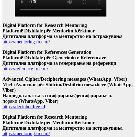
Digital Platform for Research Mentoring
Platformë Dixhitale për Mentorim Kërkimor
Дигитална платформа за менторство на истражувања
https://mentoring.free.nf/
Digital Platform for References Generation
Platformë Dixhitale për Gjenerimin e Referencave
Дигитална платформа за генерирање на референци
https://reference.free.nf/
Advanced Cipher/Deciphering messages (WhatsApp, Viber)
Mjet i Avancuar për Shifrim/Deshifrim mesazheve (WhatsApp,
Viber)
Напредна алатка за шифрирање/дешифрирање
на
пораки
(WhatsApp, Viber)
https://decipher.free.nf
Digital Platform for Research Mentoring
Platformë Dixhitale për Mentorim Kërkimor
Дигитална платформа за менторство на истражувања
https://mentoring.free.nf/