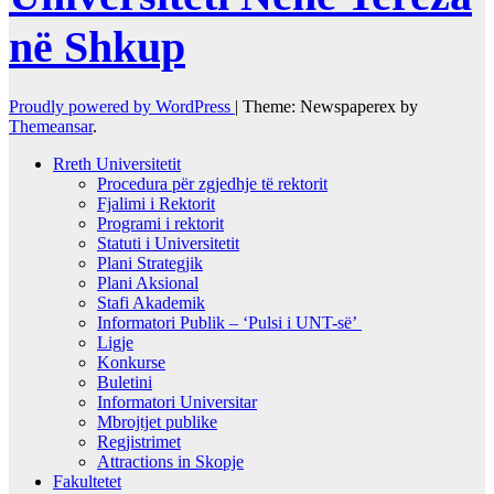
në Shkup
Proudly powered by WordPress
|
Theme: Newspaperex by
Themeansar
.
Rreth Universitetit
Procedura për zgjedhje të rektorit
Fjalimi i Rektorit
Programi i rektorit
Statuti i Universitetit
Plani Strategjik
Plani Aksional
Stafi Akademik
Informatori Publik – ‘Pulsi i UNT-së’
Ligje
Konkurse
Buletini
Informatori Universitar
Mbrojtjet publike
Regjistrimet
Attractions in Skopje
Fakultetet