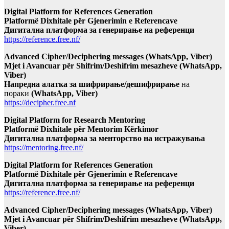
Digital Platform for References Generation
Platformë Dixhitale për Gjenerimin e Referencave
Дигитална платформа за генерирање на референци
https://reference.free.nf/
Advanced Cipher/Deciphering messages (WhatsApp, Viber)
Mjet i Avancuar për Shifrim/Deshifrim mesazheve (WhatsApp,
Viber)
Напредна алатка за шифрирање/дешифрирање
на
пораки
(WhatsApp, Viber)
https://decipher.free.nf
Digital Platform for Research Mentoring
Platformë Dixhitale për Mentorim Kërkimor
Дигитална платформа за менторство на истражувања
https://mentoring.free.nf/
Digital Platform for References Generation
Platformë Dixhitale për Gjenerimin e Referencave
Дигитална платформа за генерирање на референци
https://reference.free.nf/
Advanced Cipher/Deciphering messages (WhatsApp, Viber)
Mjet i Avancuar për Shifrim/Deshifrim mesazheve (WhatsApp,
Viber)