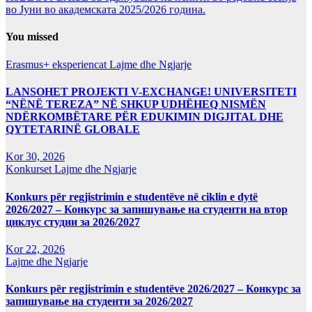
во Јуни во академската 2025/2026 година.
You missed
Erasmus+ eksperiencat
Lajme dhe Ngjarje
LANSOHET PROJEKTI V-EXCHANGE! UNIVERSITETI
“NËNË TEREZA” NË SHKUP UDHËHEQ NISMËN
NDËRKOMBËTARE PËR EDUKIMIN DIGJITAL DHE
QYTETARINË GLOBALE
Kor 30, 2026
Konkurset
Lajme dhe Ngjarje
Konkurs për regjistrimin e studentëve në ciklin e dytë
2026/2027 – Конкурс за запишување на студенти на втор
циклус студии за 2026/2027
Kor 22, 2026
Lajme dhe Ngjarje
Konkurs për regjistrimin e studentëve 2026/2027 – Конкурс за
запишување на студенти за 2026/2027