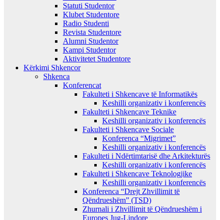
Statuti Studentor
Klubet Studentore
Radio Studenti
Revista Studentore
Alumni Studentor
Kampi Studentor
Aktivitetet Studentore
Kërkimi Shkencor
Shkenca
Konferencat
Fakulteti i Shkencave të Informatikës
Keshilli organizativ i konferencës
Fakulteti i Shkencave Teknike
Keshilli organizativ i konferencës
Fakulteti i Shkencave Sociale
Konferenca “Migrimet”
Keshilli organizativ i konferencës
Fakulteti i Ndërtimtarisë dhe Arkitekturës
Keshilli organizativ i konferencës
Fakulteti i Shkencave Teknologjike
Keshilli organizativ i konferencës
Konferenca “Drejt Zhvillimit të
Qëndrueshëm” (TSD)
Zhurnali i Zhvillimit të Qëndrueshëm i
Europes Jug-Lindore