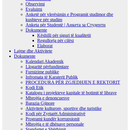
Observimi
Evaluimi
Anketë për vlerësimin e Programit studimor dhe
kushteve për studim
Anketa për Studentë | Анкета за Студенти
Dokumente
Këshilli për siguri të kualitetit
Regullorja për cilësi
Elaborat
Lajme dhe Aktivitete
Dokumente
Kalendari Akademik
Llogaritë përfundimtare
Furnizime publike
Infromata të Karaterit Publik
PROCEDURA PËR ZGJEDHJEN E REKTORIT
Kodi Etik
Katalogu i projekteve kapitale të botimit të librave
Mbrojtja e denoncuesve
Barazia Gjinore
Aktivitete kulturore, sportive dhe turistike
Kodi për Zyrtarët Administrativë
Programi kundër korrupsionit
Mbrojtja e të dhënave personale
Standartet e Shërbimit