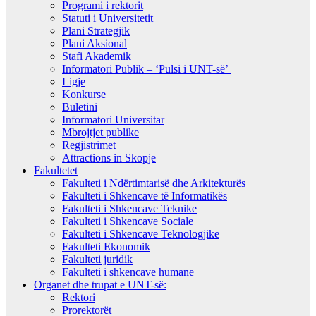
Programi i rektorit
Statuti i Universitetit
Plani Strategjik
Plani Aksional
Stafi Akademik
Informatori Publik – ‘Pulsi i UNT-së’
Ligje
Konkurse
Buletini
Informatori Universitar
Mbrojtjet publike
Regjistrimet
Attractions in Skopje
Fakultetet
Fakulteti i Ndërtimtarisë dhe Arkitekturës
Fakulteti i Shkencave të Informatikës
Fakulteti i Shkencave Teknike
Fakulteti i Shkencave Sociale
Fakulteti i Shkencave Teknologjike
Fakulteti Ekonomik
Fakulteti juridik
Fakulteti i shkencave humane
Organet dhe trupat e UNT-së:
Rektori
Prorektorët