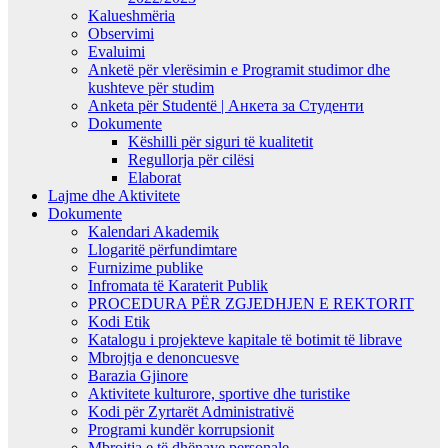
Kalueshmëria
Observimi
Evaluimi
Anketë për vlerësimin e Programit studimor dhe
kushteve për studim
Anketa për Studentë | Анкета за Студенти
Dokumente
Këshilli për siguri të kualitetit
Regullorja për cilësi
Elaborat
Lajme dhe Aktivitete
Dokumente
Kalendari Akademik
Llogaritë përfundimtare
Furnizime publike
Infromata të Karaterit Publik
PROCEDURA PËR ZGJEDHJEN E REKTORIT
Kodi Etik
Katalogu i projekteve kapitale të botimit të librave
Mbrojtja e denoncuesve
Barazia Gjinore
Aktivitete kulturore, sportive dhe turistike
Kodi për Zyrtarët Administrativë
Programi kundër korrupsionit
Mbrojtja e të dhënave personale