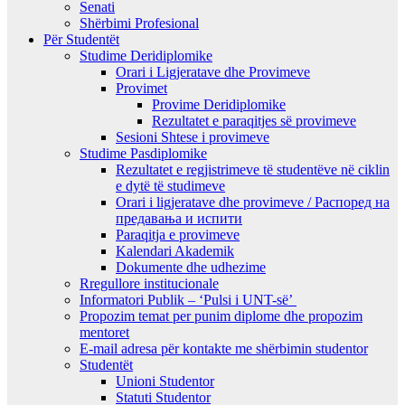
Senati
Shërbimi Profesional
Për Studentët
Studime Deridiplomike
Orari i Ligjeratave dhe Provimeve
Provimet
Provime Deridiplomike
Rezultatet e paraqitjes së provimeve
Sesioni Shtese i provimeve
Studime Pasdiplomike
Rezultatet e regjistrimeve të studentëve në ciklin
e dytë të studimeve
Orari i ligjeratave dhe provimeve / Распоред на
предавањa и испити
Paraqitja e provimeve
Kalendari Akademik
Dokumente dhe udhezime
Rregullore institucionale
Informatori Publik – ‘Pulsi i UNT-së’
Propozim temat per punim diplome dhe propozim
mentoret
E-mail adresa për kontakte me shërbimin studentor
Studentët
Unioni Studentor
Statuti Studentor