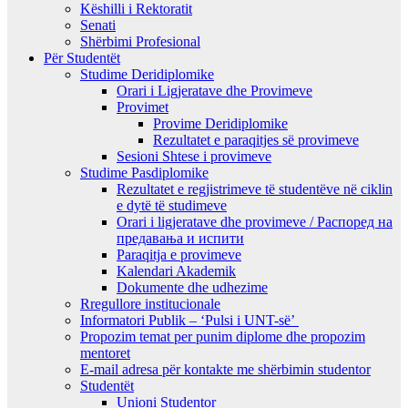
Këshilli i Rektoratit
Senati
Shërbimi Profesional
Për Studentët
Studime Deridiplomike
Orari i Ligjeratave dhe Provimeve
Provimet
Provime Deridiplomike
Rezultatet e paraqitjes së provimeve
Sesioni Shtese i provimeve
Studime Pasdiplomike
Rezultatet e regjistrimeve të studentëve në ciklin
e dytë të studimeve
Orari i ligjeratave dhe provimeve / Распоред на
предавањa и испити
Paraqitja e provimeve
Kalendari Akademik
Dokumente dhe udhezime
Rregullore institucionale
Informatori Publik – ‘Pulsi i UNT-së’
Propozim temat per punim diplome dhe propozim
mentoret
E-mail adresa për kontakte me shërbimin studentor
Studentët
Unioni Studentor