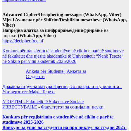
Advanced Cipher/Deciphering messages (WhatsApp, Viber)
Mjet i Avancuar për Shifrim/Deshifrim mesazheve (WhatsApp,
Viber)
Напредна алатка за шифрирање/дешифрирање
на
пораки
(WhatsApp, Viber)
https://decipher.free.nf
Konkurs për transferim të studentëve në ciklin e parë të studimeve
në fakultetet dhe njësitë akademike të Universitetit “Nënë Tereza“
në Shkup për vitin akademik 2025/2026
Anketa për Studentë | Анкета за
Студенти
Државна стручна матура Преглед со профили и училишта -
Универзитет Мајка Тереза
NJOFTIM - Fakultetit të Shkencave Sociale
ИЗВЕСТУВАЊЕ - Факултетот за социјални науки
Konkurs për regjistrimin e studentëve në ciklin e parë te
studimeve 2025-2026
Конкурс за упис на студенти на прв циклус на студии 2025-