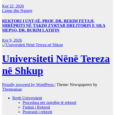
Kor 22, 2026
Lajme dhe Ngjarje
REKTORI I UNT-SË, PROF. DR. BEKIM FETAJI,
MIRËPRITI NË TAKIM ZYRTAR DREJTORIN E SH.A
MEPSO, DR. BURIM LATIFIN
Kor 9, 2026
Universiteti Nënë Tereza
në Shkup
Proudly powered by WordPress
|
Theme: Newspaperex by
Themeansar
.
Rreth Universitetit
Procedura për zgjedhje të rektorit
Fjalimi i Rektorit
Programi i rektorit