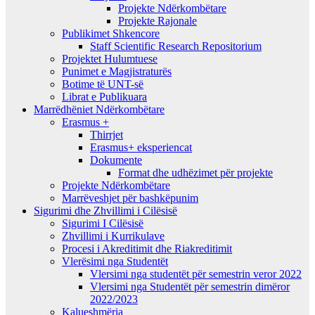
Projekte Ndërkombëtare
Projekte Rajonale
Publikimet Shkencore
Staff Scientific Research Repositorium
Projektet Hulumtuese
Punimet e Magjistraturës
Botime të UNT-së
Librat e Publikuara
Marrëdhëniet Ndërkombëtare
Erasmus +
Thirrjet
Erasmus+ eksperiencat
Dokumente
Format dhe udhëzimet për projekte
Projekte Ndërkombëtare
Marrëveshjet për bashkëpunim
Sigurimi dhe Zhvillimi i Cilësisë
Sigurimi I Cilësisë
Zhvillimi i Kurrikulave
Procesi i Akreditimit dhe Riakreditimit
Vlerësimi nga Studentët
Vlersimi nga studentët për semestrin veror 2022
Vlersimi nga Studentët për semestrin dimëror
2022/2023
Kalueshmëria