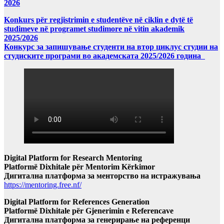
2026
Konkurs për regjistrimin e studentëve në ciklin e dytë të
studimeve në programet studimore në vitin akademik
2025/2026
Конкурс за запишување студенти на втор циклус студии на
студиските програми во академската 2025/2026 година
Digital Platform for Research Mentoring
Platformë Dixhitale për Mentorim Kërkimor
Дигитална платформа за менторство на истражувања
https://mentoring.free.nf/
Digital Platform for References Generation
Platformë Dixhitale për Gjenerimin e Referencave
Дигитална платформа за генерирање на референци