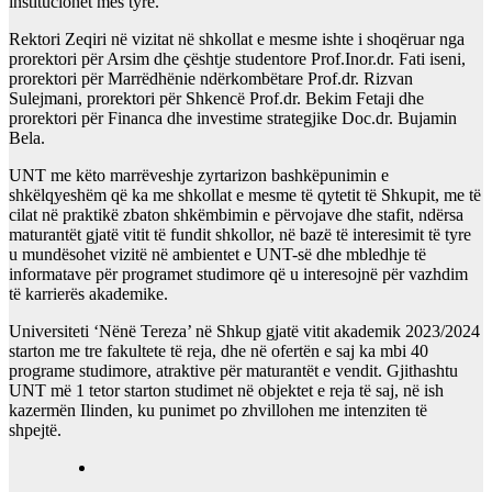
institucionet mes tyre.
Rektori Zeqiri në vizitat në shkollat e mesme ishte i shoqëruar nga
prorektori për Arsim dhe çështje studentore Prof.Inor.dr. Fati iseni,
prorektori për Marrëdhënie ndërkombëtare Prof.dr. Rizvan
Sulejmani, prorektori për Shkencë Prof.dr. Bekim Fetaji dhe
prorektori për Financa dhe investime strategjike Doc.dr. Bujamin
Bela.
UNT me këto marrëveshje zyrtarizon bashkëpunimin e
shkëlqyeshëm që ka me shkollat e mesme të qytetit të Shkupit, me të
cilat në praktikë zbaton shkëmbimin e përvojave dhe stafit, ndërsa
maturantët gjatë vitit të fundit shkollor, në bazë të interesimit të tyre
u mundësohet vizitë në ambientet e UNT-së dhe mbledhje të
informatave për programet studimore që u interesojnë për vazhdim
të karrierës akademike.
Universiteti ‘Nënë Tereza’ në Shkup gjatë vitit akademik 2023/2024
starton me tre fakultete të reja, dhe në ofertën e saj ka mbi 40
programe studimore, atraktive për maturantët e vendit. Gjithashtu
UNT më 1 tetor starton studimet në objektet e reja të saj, në ish
kazermën Ilinden, ku punimet po zhvillohen me intenziten të
shpejtë.