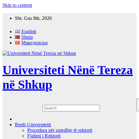
Skip to content
Sht. Gus 8th, 2026
English
Shqip
Македонски
Universiteti Nënë Tereza
në Shkup
Rreth Universitetit
Procedura për zgjedhje të rektorit
Fjalimi i Rektorit