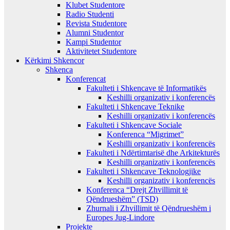
Klubet Studentore
Radio Studenti
Revista Studentore
Alumni Studentor
Kampi Studentor
Aktivitetet Studentore
Kërkimi Shkencor
Shkenca
Konferencat
Fakulteti i Shkencave të Informatikës
Keshilli organizativ i konferencës
Fakulteti i Shkencave Teknike
Keshilli organizativ i konferencës
Fakulteti i Shkencave Sociale
Konferenca “Migrimet”
Keshilli organizativ i konferencës
Fakulteti i Ndërtimtarisë dhe Arkitekturës
Keshilli organizativ i konferencës
Fakulteti i Shkencave Teknologjike
Keshilli organizativ i konferencës
Konferenca “Drejt Zhvillimit të
Qëndrueshëm” (TSD)
Zhurnali i Zhvillimit të Qëndrueshëm i
Europes Jug-Lindore
Projekte