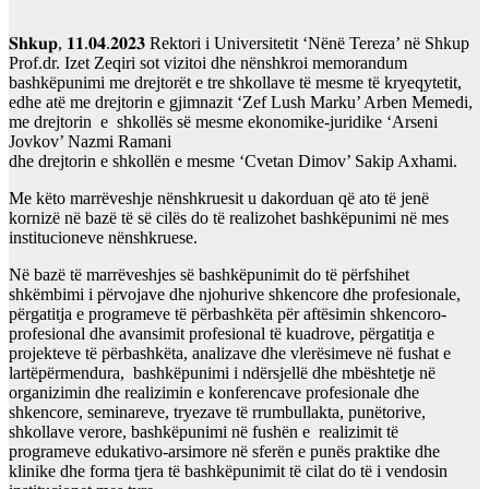
𝐒𝐡𝐤𝐮𝐩, 𝟏𝟏.𝟎𝟒.𝟐𝟎𝟐𝟑 Rektori i Universitetit ‘Nënë Tereza’ në Shkup
Prof.dr. Izet Zeqiri sot vizitoi dhe nënshkroi memorandum
bashkëpunimi me drejtorët e tre shkollave të mesme të kryeqytetit,
edhe atë me drejtorin e gjimnazit ‘Zef Lush Marku’ Arben Memedi,
me drejtorin e shkollës së mesme ekonomike-juridike ‘Arseni
Jovkov’ Nazmi Ramani
dhe drejtorin e shkollën e mesme ‘Cvetan Dimov’ Sakip Axhami.
Me këto marrëveshje nënshkruesit u dakorduan që ato të jenë
kornizë në bazë të së cilës do të realizohet bashkëpunimi në mes
institucioneve nënshkruese.
Në bazë të marrëveshjes së bashkëpunimit do të përfshihet
shkëmbimi i përvojave dhe njohurive shkencore dhe profesionale,
përgatitja e programeve të përbashkëta për aftësimin shkencoro-
profesional dhe avansimit profesional të kuadrove, përgatitja e
projekteve të përbashkëta, analizave dhe vlerësimeve në fushat e
lartëpërmendura, bashkëpunimi i ndërsjellë dhe mbështetje në
organizimin dhe realizimin e konferencave profesionale dhe
shkencore, seminareve, tryezave të rrumbullakta, punëtorive,
shkollave verore, bashkëpunimi në fushën e realizimit të
programeve edukativo-arsimore në sferën e punës praktike dhe
klinike dhe forma tjera të bashkëpunimit të cilat do të i vendosin