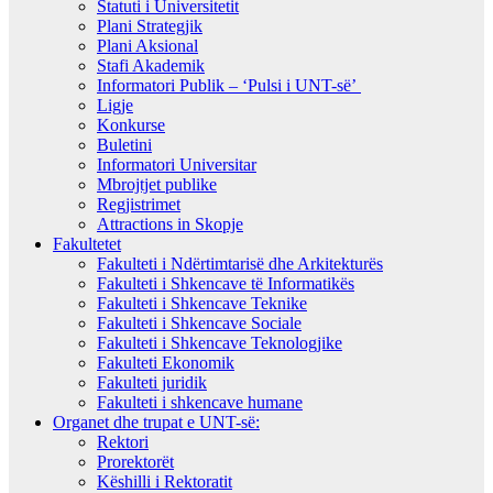
Statuti i Universitetit
Plani Strategjik
Plani Aksional
Stafi Akademik
Informatori Publik – ‘Pulsi i UNT-së’
Ligje
Konkurse
Buletini
Informatori Universitar
Mbrojtjet publike
Regjistrimet
Attractions in Skopje
Fakultetet
Fakulteti i Ndërtimtarisë dhe Arkitekturës
Fakulteti i Shkencave të Informatikës
Fakulteti i Shkencave Teknike
Fakulteti i Shkencave Sociale
Fakulteti i Shkencave Teknologjike
Fakulteti Ekonomik
Fakulteti juridik
Fakulteti i shkencave humane
Organet dhe trupat e UNT-së:
Rektori
Prorektorët
Këshilli i Rektoratit