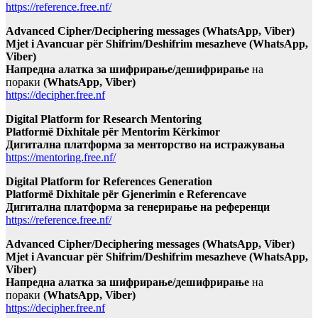
https://reference.free.nf/
Advanced Cipher/Deciphering messages (WhatsApp, Viber)
Mjet i Avancuar për Shifrim/Deshifrim mesazheve (WhatsApp,
Viber)
Напредна алатка за шифрирање/дешифрирање
на
пораки
(WhatsApp, Viber)
https://decipher.free.nf
Digital Platform for Research Mentoring
Platformë Dixhitale për Mentorim Kërkimor
Дигитална платформа за менторство на истражувања
https://mentoring.free.nf/
Digital Platform for References Generation
Platformë Dixhitale për Gjenerimin e Referencave
Дигитална платформа за генерирање на референци
https://reference.free.nf/
Advanced Cipher/Deciphering messages (WhatsApp, Viber)
Mjet i Avancuar për Shifrim/Deshifrim mesazheve (WhatsApp,
Viber)
Напредна алатка за шифрирање/дешифрирање
на
пораки
(WhatsApp, Viber)
https://decipher.free.nf