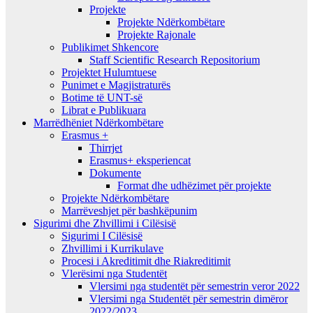
Projekte
Projekte Ndërkombëtare
Projekte Rajonale
Publikimet Shkencore
Staff Scientific Research Repositorium
Projektet Hulumtuese
Punimet e Magjistraturës
Botime të UNT-së
Librat e Publikuara
Marrëdhëniet Ndërkombëtare
Erasmus +
Thirrjet
Erasmus+ eksperiencat
Dokumente
Format dhe udhëzimet për projekte
Projekte Ndërkombëtare
Marrëveshjet për bashkëpunim
Sigurimi dhe Zhvillimi i Cilësisë
Sigurimi I Cilësisë
Zhvillimi i Kurrikulave
Procesi i Akreditimit dhe Riakreditimit
Vlerësimi nga Studentët
Vlersimi nga studentët për semestrin veror 2022
Vlersimi nga Studentët për semestrin dimëror
2022/2023