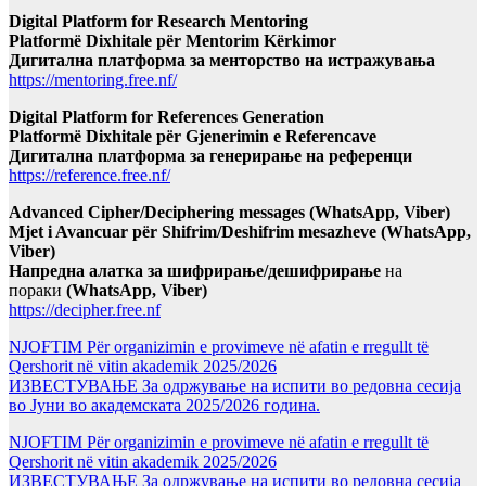
Digital Platform for Research Mentoring
Platformë Dixhitale për Mentorim Kërkimor
Дигитална платформа за менторство на истражувања
https://mentoring.free.nf/
Digital Platform for References Generation
Platformë Dixhitale për Gjenerimin e Referencave
Дигитална платформа за генерирање на референци
https://reference.free.nf/
Advanced Cipher/Deciphering messages (WhatsApp, Viber)
Mjet i Avancuar për Shifrim/Deshifrim mesazheve (WhatsApp,
Viber)
Напредна алатка за шифрирање/дешифрирање
на
пораки
(WhatsApp, Viber)
https://decipher.free.nf
NJOFTIM Për organizimin e provimeve në afatin e rregullt të
Qershorit në vitin akademik 2025/2026
ИЗВЕСТУВАЊЕ За одржување на испити во редовна сесија
во Јуни во академската 2025/2026 година.
NJOFTIM Për organizimin e provimeve në afatin e rregullt të
Qershorit në vitin akademik 2025/2026
ИЗВЕСТУВАЊЕ За одржување на испити во редовна сесија