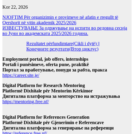
Kor 22, 2026
NJOFTIM Për organizimin e provimeve në afatin e rregullt të
Qershorit në vitin akademik 2025/2026
ИЗВЕСТУВАЊЕ За одржување на испити во редовна сесија
во Јуни во академската 2025/2026 година.
Rezultatet përfundimtare(Cikli i dytë) ||
Конечните резултати(Втор циклус)
Employment portal, job offers, internships
Portali i punësimeve, oferta pune, praktikë
Портал за вработување, понуди за рабта, пракса
https://career.site.je/
Digital Platform for Research Mentoring
Platformë Dixhitale për Mentorim Kërkimor
Дигитална платформа за менторство на истражувања
https://mentoring.free.nf/
Digital Platform for References Generation
Platformë Dixhitale për Gjenerimin e Referencave
Дигитална платформа за генерирање на референци
https://reference.free.nf/