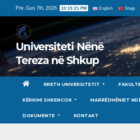
Skip
Pre. Gus 7th, 2026
10:15:22 PM
English
Shqip
to
content
Universiteti Nënë
Tereza në Shkup
RRETH UNIVERSITETIT
FAKULT
KËRKIMI SHKENCOR
MARRËDHËNIET N
DOKUMENTE
KONTAKT