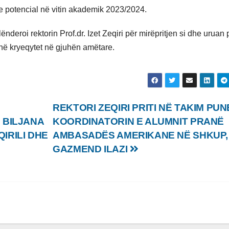
tëve potencial në vitin akademik 2023/2024.
ënderoi rektorin Prof.dr. Izet Zeqiri për mirëpritjen si dhe uruan 
 në kryeqytet në gjuhën amëtare.
REKTORI ZEQIRI PRITI NË TAKIM PUN
 BILJANA
KOORDINATORIN E ALUMNIT PRANË
IRILI DHE
AMBASADËS AMERIKANE NË SHKUP,
GAZMEND ILAZI