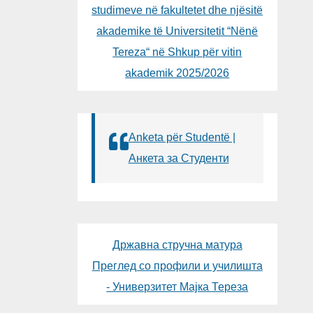
studimeve në fakultetet dhe njësitë
akademike të Universitetit “Nënë
Tereza“ në Shkup për vitin
akademik 2025/2026
Anketa për Studentë |
Анкета за Студенти
Државна стручна матура
Преглед со профили и училишта
- Универзитет Мајка Тереза