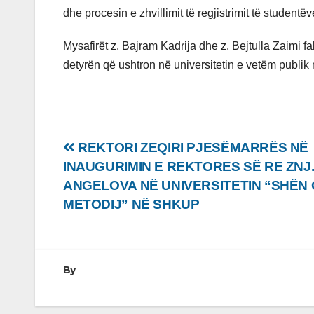
dhe procesin e zhvillimit të regjistrimit të studen
Mysafirët z. Bajram Kadrija dhe z. Bejtulla Zaimi fal
detyrën që ushtron në universitetin e vetëm publik
Lëvizje
REKTORI ZEQIRI PJESËMARRËS NË
INAUGURIMIN E REKTORES SË RE ZNJ.
te
ANGELOVA NË UNIVERSITETIN “SHËN Q
postimet
METODIJ” NË SHKUP
By