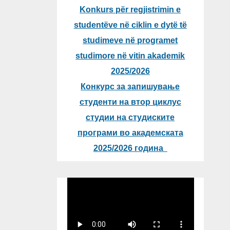
Konkurs për regjistrimin e
studentëve në ciklin e dytë të
studimeve në programet
studimore në vitin akademik
2025/2026
Конкурс за запишување
студенти на втор циклус
студии на студиските
програми во академската
2025/2026 година