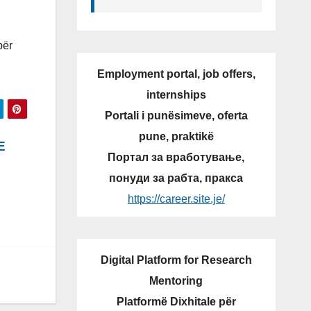
për
Employment portal, job offers,
internships
Portali i punësimeve, oferta
pune, praktikë
E
Портал за вработување,
понуди за рабта, пракса
https://career.site.je/
Digital Platform for Research
Mentoring
Platformë Dixhitale për