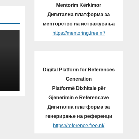
Mentorim Kërkimor
Дигитална платформа за
менторство на истражувања
https://mentoring.free.nf/
Digital Platform for References
Generation
Platformë Dixhitale për
Gjenerimin e Referencave
Дигитална платформа за
генерирање на референци
https://reference.free.nf/