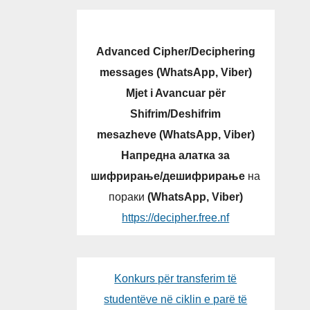
Advanced Cipher/Deciphering
messages (WhatsApp, Viber)
Mjet i Avancuar për
Shifrim/Deshifrim
mesazheve (WhatsApp, Viber)
Напредна алатка за
шифрирање/дешифрирање
на
пораки
(WhatsApp, Viber)
https://decipher.free.nf
Konkurs për transferim të
studentëve në ciklin e parë të