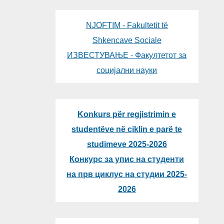
NJOFTIM - Fakultetit të
Shkencave Sociale
ИЗВЕСТУВАЊЕ - Факултетот за
социјални науки
Konkurs për regjistrimin e
studentëve në ciklin e parë te
studimeve 2025-2026
Конкурс за упис на студенти
на прв циклус на студии 2025-
2026