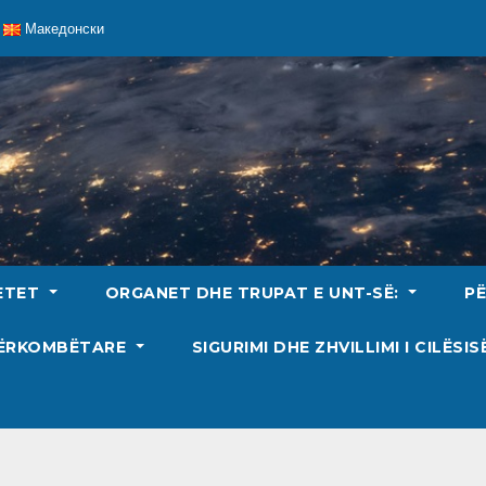
Македонски
ETET
ORGANET DHE TRUPAT E UNT-SË:
P
DËRKOMBËTARE
SIGURIMI DHE ZHVILLIMI I CILËSI