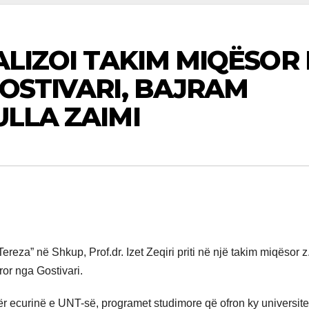
ALIZOI TAKIM MIQËSOR
GOSTIVARI, BAJRAM
ULLA ZAIMI
Tereza” në Shkup, Prof.dr. Izet Zeqiri priti në një takim miqësor z
uror nga Gostivari.
për ecurinë e UNT-së, programet studimore që ofron ky universitet