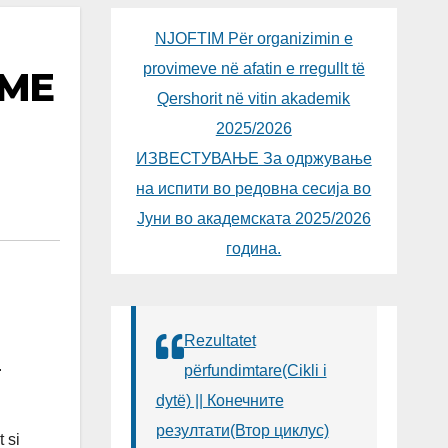
NJOFTIM Për organizimin e
provimeve në afatin e rregullt të
 ME
Qershorit në vitin akademik
2025/2026
ИЗВЕСТУВАЊЕ За одржување
на испити во редовна сесија во
Јуни во академската 2025/2026
година.
Rezultatet
.
përfundimtare(Cikli i
dytë) || Конечните
резултати(Втор циклус)
 si