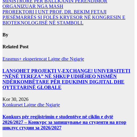
MINISTRORE PËR BALLKANIN PERËNDIMOR
ORGANIZUAR NGA MASH
PROREKTORI I UNT PROF. DR. BEKIM FETAJI
PJESËMARRËS SI FOLËS KRYESOR NË KONGRESIN E
BIOTEKNOLOGJISË NË STAMBOLL
By
Related Post
Erasmus+ eksperiencat
Lajme dhe Ngjarje
LANSOHET PROJEKTI V-EXCHANGE! UNIVERSITETI
“NËNË TEREZA” NË SHKUP UDHËHEQ NISMËN
NDËRKOMBËTARE PËR EDUKIMIN DIGJITAL DHE
QYTETARINË GLOBALE
Kor 30, 2026
Konkurset
Lajme dhe Ngjarje
Konkurs për regjistrimin e studentëve në ciklin e dytë
2026/2027 – Конкурс за запишување на студенти на втор
циклус студии за 2026/2027