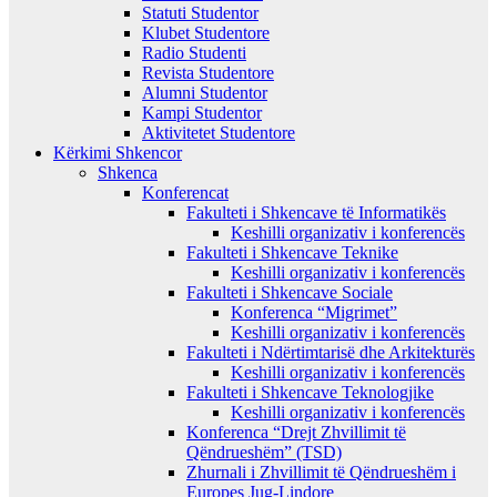
Statuti Studentor
Klubet Studentore
Radio Studenti
Revista Studentore
Alumni Studentor
Kampi Studentor
Aktivitetet Studentore
Kërkimi Shkencor
Shkenca
Konferencat
Fakulteti i Shkencave të Informatikës
Keshilli organizativ i konferencës
Fakulteti i Shkencave Teknike
Keshilli organizativ i konferencës
Fakulteti i Shkencave Sociale
Konferenca “Migrimet”
Keshilli organizativ i konferencës
Fakulteti i Ndërtimtarisë dhe Arkitekturës
Keshilli organizativ i konferencës
Fakulteti i Shkencave Teknologjike
Keshilli organizativ i konferencës
Konferenca “Drejt Zhvillimit të
Qëndrueshëm” (TSD)
Zhurnali i Zhvillimit të Qëndrueshëm i
Europes Jug-Lindore