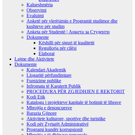
Kalueshmëria
Observimi
Evaluimi
Anketë për vlerësimin e Programit studimor dhe
kushteve për studim
Anketa për Studentë | Анкета за Студенти
Dokumente
Këshilli për siguri të kualitetit
Regullorja për cilësi
Elaborat
Lajme dhe Aktivitete
Dokumente
Kalendari Akademik
Llogaritë përfundimtare
Furnizime publike
Infromata të Karaterit Publik
PROCEDURA PËR ZGJEDHJEN E REKTORIT
Kodi Etik
Katalogu i projekteve kapitale të botimit të librave
Mbrojtja e denoncuesve
Barazia Gjinore
Aktivitete kulturore, sportive dhe turistike
Kodi për Zyrtarët Administrativë
Programi kundër korrupsionit
Mbrojtja e të dhënave personale