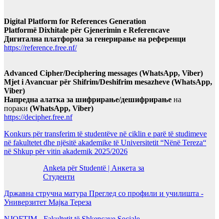
Digital Platform for References Generation
Platformë Dixhitale për Gjenerimin e Referencave
Дигитална платформа за генерирање на референци
https://reference.free.nf/
Advanced Cipher/Deciphering messages (WhatsApp, Viber)
Mjet i Avancuar për Shifrim/Deshifrim mesazheve (WhatsApp,
Viber)
Напредна алатка за шифрирање/дешифрирање
на
пораки
(WhatsApp, Viber)
https://decipher.free.nf
Konkurs për transferim të studentëve në ciklin e parë të studimeve
në fakultetet dhe njësitë akademike të Universitetit “Nënë Tereza“
në Shkup për vitin akademik 2025/2026
Anketa për Studentë | Анкета за
Студенти
Државна стручна матура Преглед со профили и училишта -
Универзитет Мајка Тереза
NJOFTIM - Fakultetit të Shkencave Sociale