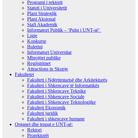
Programi i rektorit
Statuti i Universitetit
Plani Strategjik
Plani Aksional
Stafi Akademik
Informatori Publik – ‘Pulsi i UNT-së’
Ligje
Konkurse
Buletini
Informatori Universitar
Mbrojtjet publike
Regjistrimet
Attractions in Skopje
Fakultetet
Fakulteti i Ndërtimtarisë dhe Arkitekturës
Fakulteti i Shkencave të Informatikës
Fakulteti i Shkencave Teknike
Fakulteti i Shkencave Sociale
Fakulteti i Shkencave Teknologjike
Fakulteti Ekonomik
Fakulteti juridik
Fakulteti i shkencave humane
Organet dhe trupat e UNT-së:
Rektori
Prorektorët