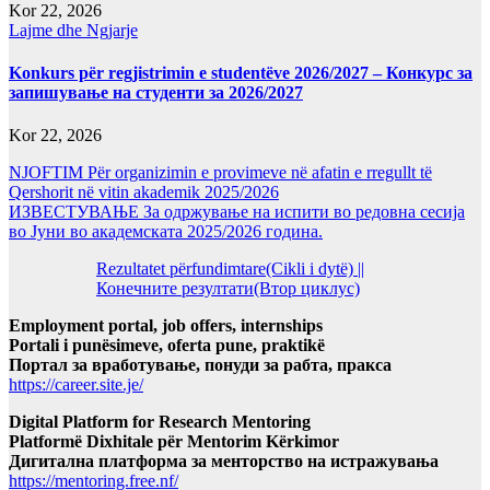
Kor 22, 2026
Lajme dhe Ngjarje
Konkurs për regjistrimin e studentëve 2026/2027 – Конкурс за
запишување на студенти за 2026/2027
Kor 22, 2026
NJOFTIM Për organizimin e provimeve në afatin e rregullt të
Qershorit në vitin akademik 2025/2026
ИЗВЕСТУВАЊЕ За одржување на испити во редовна сесија
во Јуни во академската 2025/2026 година.
Rezultatet përfundimtare(Cikli i dytë) ||
Конечните резултати(Втор циклус)
Employment portal, job offers, internships
Portali i punësimeve, oferta pune, praktikë
Портал за вработување, понуди за рабта, пракса
https://career.site.je/
Digital Platform for Research Mentoring
Platformë Dixhitale për Mentorim Kërkimor
Дигитална платформа за менторство на истражувања
https://mentoring.free.nf/