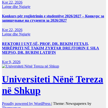
Kor 22, 2026
Lajme dhe Ngjarje
Konkurs për regjistrimin e studentëve 2026/2027 – Конкурс за
запишување на студенти за 2026/2027
Kor 22, 2026
Lajme dhe Ngjarje
REKTORI I UNT-SË, PROF. DR. BEKIM FETAJI,
MIRËPRITI NË TAKIM ZYRTAR DREJTORIN E SH.A
MEPSO, DR. BURIM LATIFIN
Kor 9, 2026
Universiteti Nënë Tereza
në Shkup
Proudly powered by WordPress
|
Theme: Newspaperex by
Themeansar
.