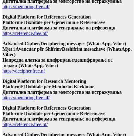
Дигитална платформа за менторство на истражувања
https://mentoring.free.nf/
Digital Platform for References Generation
Platformë Dixhitale për Gjenerimin e Referencave
Дигитална платформа за генерирање на референци
https://reference.free.nf/
Advanced Cipher/Deciphering messages (WhatsApp, Viber)
Mjet i Avancuar për Shifrim/Deshifrim mesazheve (WhatsApp,
Viber)
Напредна алатка за шифрирање/дешифрирање
на
пораки
(WhatsApp, Viber)
https://decipher.free.nf
Digital Platform for Research Mentoring
Platformë Dixhitale për Mentorim Kërkimor
Дигитална платформа за менторство на истражувања
https://mentoring.free.nf/
Digital Platform for References Generation
Platformë Dixhitale për Gjenerimin e Referencave
Дигитална платформа за генерирање на референци
https://reference.free.nf/
Advanced Cipher/Deciphering messages (WhatsApp, Viber)