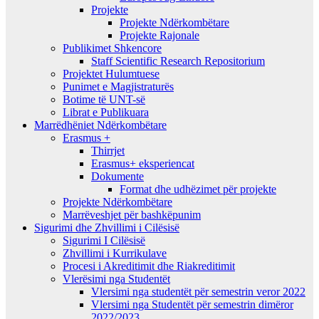
Projekte
Projekte Ndërkombëtare
Projekte Rajonale
Publikimet Shkencore
Staff Scientific Research Repositorium
Projektet Hulumtuese
Punimet e Magjistraturës
Botime të UNT-së
Librat e Publikuara
Marrëdhëniet Ndërkombëtare
Erasmus +
Thirrjet
Erasmus+ eksperiencat
Dokumente
Format dhe udhëzimet për projekte
Projekte Ndërkombëtare
Marrëveshjet për bashkëpunim
Sigurimi dhe Zhvillimi i Cilësisë
Sigurimi I Cilësisë
Zhvillimi i Kurrikulave
Procesi i Akreditimit dhe Riakreditimit
Vlerësimi nga Studentët
Vlersimi nga studentët për semestrin veror 2022
Vlersimi nga Studentët për semestrin dimëror
2022/2023