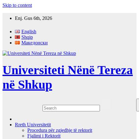
Skip to content
Enj. Gus 6th, 2026
English
Shqip
Македонски
Universiteti Nënë Tereza
në Shkup
Rreth Universitetit
Procedura për zgjedhje të rektorit
Fjalimi i Rektorit