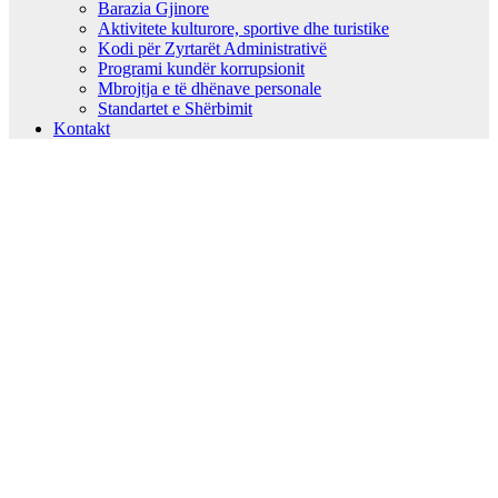
Barazia Gjinore
Aktivitete kulturore, sportive dhe turistike
Kodi për Zyrtarët Administrativë
Programi kundër korrupsionit
Mbrojtja e të dhënave personale
Standartet e Shërbimit
Kontakt