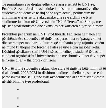
Të pranishmëve iu drejtua edhe kryetarja e senatit të UNT-së,
Prof.dr. Suzana Jordanovska duke iu dëshiruar maturantëve dhe
studentëve studentëve të rinj edhe atyre actual, përkushtim në
zhvillimin e jetës së tyre akademike dhe se e ardhmja e tyre
studimore iu takon në Universitetin “Nënë Tereza” në Shkup, me
një staf profesionistësh dhe avansues për karrierën e tyre studimore.
Prorektori për arsim në UNT, Prof.Inor.dr. Fati Iseni në fjalën e tij
përshëndetëse studentëve të rinjë mes tjerash tha se ‘paragjykimet
dhe stereotipet mbi baza kulturore që e mbanin peng rajonin, vetëm
ne mund t’i thejme me forcen e fjales se urte e cila mësohet këtu.
Dëshiroj që sikurse stafi i UNT-së ashtu edhe ju studentë të dashur,
ta ndjeni ngrohtësisht Universitetin dhe me shumë vullnet të vini për
të nxënë dije.’ – tha prorektori Iseni
UNT të gjithë studentëve aktual dhe atyre të rinjë në këtë fillim vit të
ri akademik 2023/2024 iu dëshiron studime të thelluara, suksese të
përbashkëta dhe se i gjithë stafi akademik dhe ai administrativ është
në shërbimin e tyre profesional.