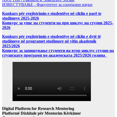
ИЗВЕСТУВАЊЕ - Факултетот за социјални науки
Konkurs për regjistrimin e studentëve në ciklin e parë te
studimeve 2025-2026
Конкурс за упис на студенти на прв циклус на студии 2025-
2026
Konkurs për regjistrimin e studentëve në ciklin e dytë të
studimeve në programet studimore në vitin akademik
2025/2026
Конкурс за запишување студенти на втор циклус студии на
студиските програми во академската 2025/2026 година
Digital Platform for Research Mentoring
Platformë Dixhitale për Mentorim Kërkimor