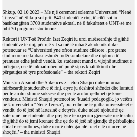
Shkup, 02.10.2023 – Me një ceremoni solemne Universiteti “Nënë
Tereza” në Shkup sot priti 840 studentët e rinj, të cilët sot iu
bashkangjitën 3700 studentëve aktual, në 8 fakultetet e UNT-së me
mbi 30 programe studimore.
Rektori i UNT-së Prof.dr. Izet Zeqiri iu uroi mirëseardhje të gjithë
studentëve të rinj, për një vit sa më të mbarë akademik duke
potencuar se “Universiteti ynë ofron studime cilësore , programe
studimore me krahasueshmëri ndërkombëtare dhe diploma të
pranuara edhe jashtë vendit, ku studentët mund ti vijojnë studimet e
mëtejme, ose të inkuadrohen në punë sipas kualifikimit dhe
përgatitjes së tyre profesionale” – tha rektori Zeqiri
Ministri i Arsimit dhe Shkencës z. Jeton Shaqiri duke iu uruar
mirëseardhje studentëve të rinj, atyre ju dëshiroi shëndet dhe lumturi
për të arritur shumë suksese dhe për të arritur qëllimet që kanë
vendosur. Ministri Shaqiri potencoi se ‘kuadri pedagogjik, jo vetëm
në Universitetin “Nënë Tereza”, por edhe në të gjitha universitetet e
vendit, do të jetë në lartësinë e detyrës, duke ndarë njohuritë që
zotërojnë me studentët dhe prej tyre të nxjerrim gjeneratë me të cilin
të gjithë do të jemi krenarë dhe që do të jetë në gjendje të përballojnë
sfidat e së ardhmes, duke marrë dalëngadalë rolet e të rriturve në
shoqëri.’ – tha ministri Shaqiri