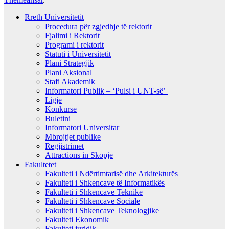
Rreth Universitetit
Procedura për zgjedhje të rektorit
Fjalimi i Rektorit
Programi i rektorit
Statuti i Universitetit
Plani Strategjik
Plani Aksional
Stafi Akademik
Informatori Publik – ‘Pulsi i UNT-së’
Ligje
Konkurse
Buletini
Informatori Universitar
Mbrojtjet publike
Regjistrimet
Attractions in Skopje
Fakultetet
Fakulteti i Ndërtimtarisë dhe Arkitekturës
Fakulteti i Shkencave të Informatikës
Fakulteti i Shkencave Teknike
Fakulteti i Shkencave Sociale
Fakulteti i Shkencave Teknologjike
Fakulteti Ekonomik
Fakulteti juridik