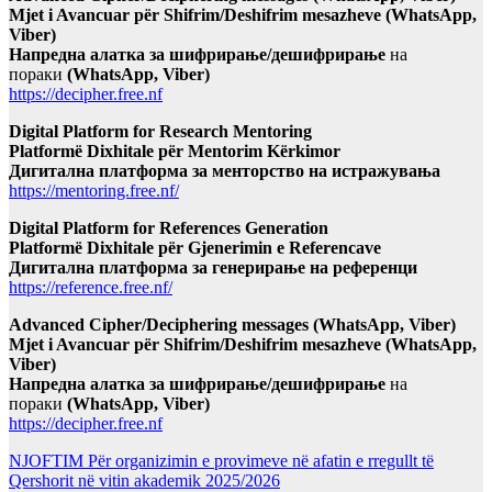
Mjet i Avancuar për Shifrim/Deshifrim mesazheve (WhatsApp,
Viber)
Напредна алатка за шифрирање/дешифрирање
на
пораки
(WhatsApp, Viber)
https://decipher.free.nf
Digital Platform for Research Mentoring
Platformë Dixhitale për Mentorim Kërkimor
Дигитална платформа за менторство на истражувања
https://mentoring.free.nf/
Digital Platform for References Generation
Platformë Dixhitale për Gjenerimin e Referencave
Дигитална платформа за генерирање на референци
https://reference.free.nf/
Advanced Cipher/Deciphering messages (WhatsApp, Viber)
Mjet i Avancuar për Shifrim/Deshifrim mesazheve (WhatsApp,
Viber)
Напредна алатка за шифрирање/дешифрирање
на
пораки
(WhatsApp, Viber)
https://decipher.free.nf
NJOFTIM Për organizimin e provimeve në afatin e rregullt të
Qershorit në vitin akademik 2025/2026