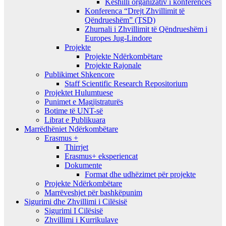
Keshilli organizativ i konferencës
Konferenca “Drejt Zhvillimit të
Qëndrueshëm” (TSD)
Zhurnali i Zhvillimit të Qëndrueshëm i
Europes Jug-Lindore
Projekte
Projekte Ndërkombëtare
Projekte Rajonale
Publikimet Shkencore
Staff Scientific Research Repositorium
Projektet Hulumtuese
Punimet e Magjistraturës
Botime të UNT-së
Librat e Publikuara
Marrëdhëniet Ndërkombëtare
Erasmus +
Thirrjet
Erasmus+ eksperiencat
Dokumente
Format dhe udhëzimet për projekte
Projekte Ndërkombëtare
Marrëveshjet për bashkëpunim
Sigurimi dhe Zhvillimi i Cilësisë
Sigurimi I Cilësisë
Zhvillimi i Kurrikulave