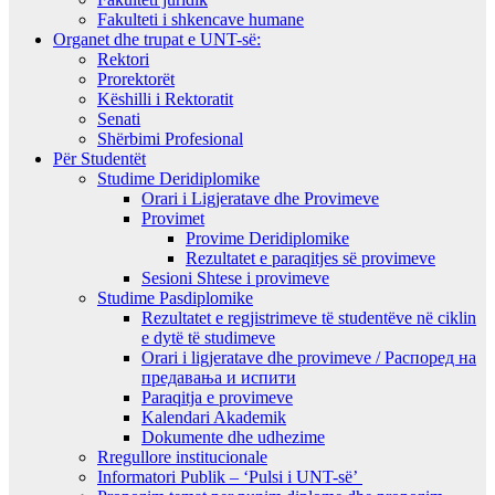
Fakulteti i shkencave humane
Organet dhe trupat e UNT-së:
Rektori
Prorektorët
Këshilli i Rektoratit
Senati
Shërbimi Profesional
Për Studentët
Studime Deridiplomike
Orari i Ligjeratave dhe Provimeve
Provimet
Provime Deridiplomike
Rezultatet e paraqitjes së provimeve
Sesioni Shtese i provimeve
Studime Pasdiplomike
Rezultatet e regjistrimeve të studentëve në ciklin
e dytë të studimeve
Orari i ligjeratave dhe provimeve / Распоред на
предавањa и испити
Paraqitja e provimeve
Kalendari Akademik
Dokumente dhe udhezime
Rregullore institucionale
Informatori Publik – ‘Pulsi i UNT-së’