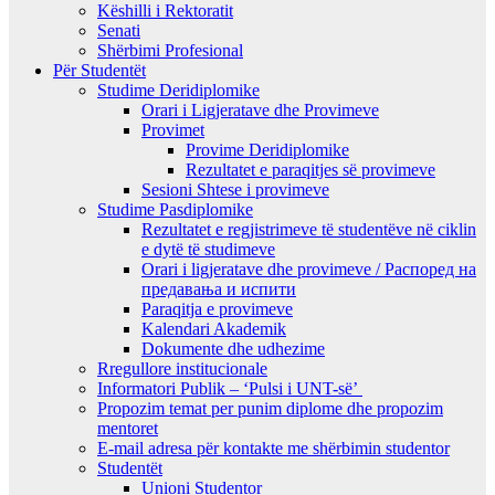
Këshilli i Rektoratit
Senati
Shërbimi Profesional
Për Studentët
Studime Deridiplomike
Orari i Ligjeratave dhe Provimeve
Provimet
Provime Deridiplomike
Rezultatet e paraqitjes së provimeve
Sesioni Shtese i provimeve
Studime Pasdiplomike
Rezultatet e regjistrimeve të studentëve në ciklin
e dytë të studimeve
Orari i ligjeratave dhe provimeve / Распоред на
предавањa и испити
Paraqitja e provimeve
Kalendari Akademik
Dokumente dhe udhezime
Rregullore institucionale
Informatori Publik – ‘Pulsi i UNT-së’
Propozim temat per punim diplome dhe propozim
mentoret
E-mail adresa për kontakte me shërbimin studentor
Studentët
Unioni Studentor