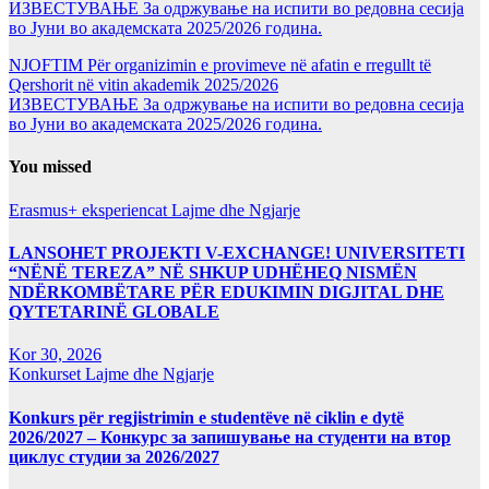
ИЗВЕСТУВАЊЕ За одржување на испити во редовна сесија
во Јуни во академската 2025/2026 година.
NJOFTIM Për organizimin e provimeve në afatin e rregullt të
Qershorit në vitin akademik 2025/2026
ИЗВЕСТУВАЊЕ За одржување на испити во редовна сесија
во Јуни во академската 2025/2026 година.
You missed
Erasmus+ eksperiencat
Lajme dhe Ngjarje
LANSOHET PROJEKTI V-EXCHANGE! UNIVERSITETI
“NËNË TEREZA” NË SHKUP UDHËHEQ NISMËN
NDËRKOMBËTARE PËR EDUKIMIN DIGJITAL DHE
QYTETARINË GLOBALE
Kor 30, 2026
Konkurset
Lajme dhe Ngjarje
Konkurs për regjistrimin e studentëve në ciklin e dytë
2026/2027 – Конкурс за запишување на студенти на втор
циклус студии за 2026/2027