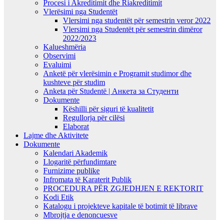
Procesi i Akreditimit dhe Riakreditimit
Vlerësimi nga Studentët
Vlersimi nga studentët për semestrin veror 2022
Vlersimi nga Studentët për semestrin dimëror
2022/2023
Kalueshmëria
Observimi
Evaluimi
Anketë për vlerësimin e Programit studimor dhe
kushteve për studim
Anketa për Studentë | Анкета за Студенти
Dokumente
Këshilli për siguri të kualitetit
Regullorja për cilësi
Elaborat
Lajme dhe Aktivitete
Dokumente
Kalendari Akademik
Llogaritë përfundimtare
Furnizime publike
Infromata të Karaterit Publik
PROCEDURA PËR ZGJEDHJEN E REKTORIT
Kodi Etik
Katalogu i projekteve kapitale të botimit të librave
Mbrojtja e denoncuesve