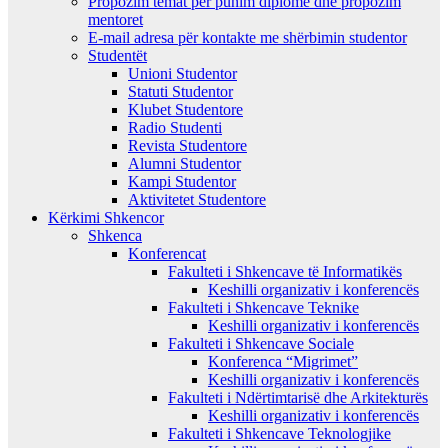
Propozim temat per punim diplome dhe propozim
mentoret
E-mail adresa për kontakte me shërbimin studentor
Studentët
Unioni Studentor
Statuti Studentor
Klubet Studentore
Radio Studenti
Revista Studentore
Alumni Studentor
Kampi Studentor
Aktivitetet Studentore
Kërkimi Shkencor
Shkenca
Konferencat
Fakulteti i Shkencave të Informatikës
Keshilli organizativ i konferencës
Fakulteti i Shkencave Teknike
Keshilli organizativ i konferencës
Fakulteti i Shkencave Sociale
Konferenca “Migrimet”
Keshilli organizativ i konferencës
Fakulteti i Ndërtimtarisë dhe Arkitekturës
Keshilli organizativ i konferencës
Fakulteti i Shkencave Teknologjike