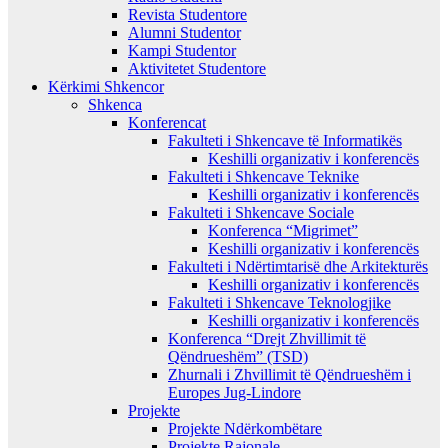
Revista Studentore
Alumni Studentor
Kampi Studentor
Aktivitetet Studentore
Kërkimi Shkencor
Shkenca
Konferencat
Fakulteti i Shkencave të Informatikës
Keshilli organizativ i konferencës
Fakulteti i Shkencave Teknike
Keshilli organizativ i konferencës
Fakulteti i Shkencave Sociale
Konferenca “Migrimet”
Keshilli organizativ i konferencës
Fakulteti i Ndërtimtarisë dhe Arkitekturës
Keshilli organizativ i konferencës
Fakulteti i Shkencave Teknologjike
Keshilli organizativ i konferencës
Konferenca “Drejt Zhvillimit të
Qëndrueshëm” (TSD)
Zhurnali i Zhvillimit të Qëndrueshëm i
Europes Jug-Lindore
Projekte
Projekte Ndërkombëtare
Projekte Rajonale