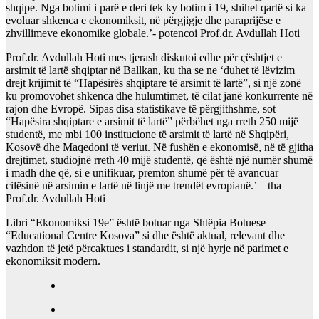
shqipe. Nga botimi i parë e deri tek ky botim i 19, shihet qartë si ka
evoluar shkenca e ekonomiksit, në përgjigje dhe paraprijëse e
zhvillimeve ekonomike globale.’- potencoi Prof.dr. Avdullah Hoti
Prof.dr. Avdullah Hoti mes tjerash diskutoi edhe për çështjet e
arsimit të lartë shqiptar në Ballkan, ku tha se ne ‘duhet të lëvizim
drejt krijimit të “Hapësirës shqiptare të arsimit të lartë”, si një zonë
ku promovohet shkenca dhe hulumtimet, të cilat janë konkurrente në
rajon dhe Evropë. Sipas disa statistikave të përgjithshme, sot
“Hapësira shqiptare e arsimit të lartë” përbëhet nga rreth 250 mijë
studentë, me mbi 100 institucione të arsimit të lartë në Shqipëri,
Kosovë dhe Maqedoni të veriut. Në fushën e ekonomisë, në të gjitha
drejtimet, studiojnë rreth 40 mijë studentë, që është një numër shumë
i madh dhe që, si e unifikuar, premton shumë për të avancuar
cilësinë në arsimin e lartë në linjë me trendët evropianë.’ – tha
Prof.dr. Avdullah Hoti
Libri “Ekonomiksi 19e” është botuar nga Shtëpia Botuese
“Educational Centre Kosova” si dhe është aktual, relevant dhe
vazhdon të jetë përcaktues i standardit, si një hyrje në parimet e
ekonomiksit modern.