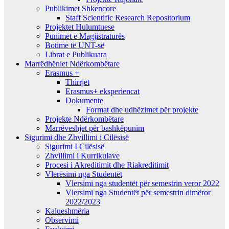
Publikimet Shkencore
Staff Scientific Research Repositorium
Projektet Hulumtuese
Punimet e Magjistraturës
Botime të UNT-së
Librat e Publikuara
Marrëdhëniet Ndërkombëtare
Erasmus +
Thirrjet
Erasmus+ eksperiencat
Dokumente
Format dhe udhëzimet për projekte
Projekte Ndërkombëtare
Marrëveshjet për bashkëpunim
Sigurimi dhe Zhvillimi i Cilësisë
Sigurimi I Cilësisë
Zhvillimi i Kurrikulave
Procesi i Akreditimit dhe Riakreditimit
Vlerësimi nga Studentët
Vlersimi nga studentët për semestrin veror 2022
Vlersimi nga Studentët për semestrin dimëror
2022/2023
Kalueshmëria
Observimi