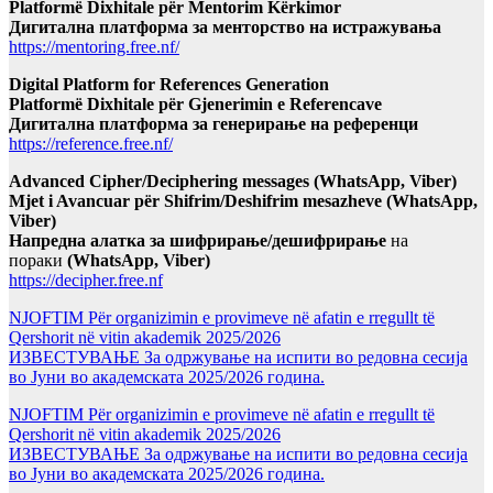
Platformë Dixhitale për Mentorim Kërkimor
Дигитална платформа за менторство на истражувања
https://mentoring.free.nf/
Digital Platform for References Generation
Platformë Dixhitale për Gjenerimin e Referencave
Дигитална платформа за генерирање на референци
https://reference.free.nf/
Advanced Cipher/Deciphering messages (WhatsApp, Viber)
Mjet i Avancuar për Shifrim/Deshifrim mesazheve (WhatsApp,
Viber)
Напредна алатка за шифрирање/дешифрирање
на
пораки
(WhatsApp, Viber)
https://decipher.free.nf
NJOFTIM Për organizimin e provimeve në afatin e rregullt të
Qershorit në vitin akademik 2025/2026
ИЗВЕСТУВАЊЕ За одржување на испити во редовна сесија
во Јуни во академската 2025/2026 година.
NJOFTIM Për organizimin e provimeve në afatin e rregullt të
Qershorit në vitin akademik 2025/2026
ИЗВЕСТУВАЊЕ За одржување на испити во редовна сесија
во Јуни во академската 2025/2026 година.