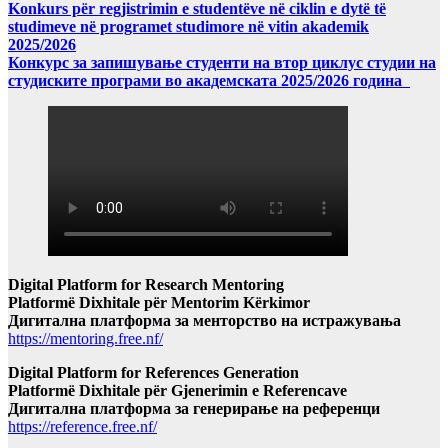
Konkurs për regjistrimin e studentëve në ciklin e dytë të
studimeve në programet studimore në vitin akademik
2025/2026
Конкурс за запишување студенти на втор циклус студии на
студиските програми во академската 2025/2026 година
Digital Platform for Research Mentoring
Platformë Dixhitale për Mentorim Kërkimor
Дигитална платформа за менторство на истражувања
https://mentoring.free.nf/
Digital Platform for References Generation
Platformë Dixhitale për Gjenerimin e Referencave
Дигитална платформа за генерирање на референци
https://reference.free.nf/