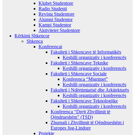
Klubet Studentore
Radio Studenti
Revista Studentore
Alumni Studentor
Kampi Studentor
Aktivitetet Studentore
Kërkimi Shkencor
Shkenca
Konferencat
Fakulteti i Shkencave të Informatikës
Keshilli organizativ i konferencës
Fakulteti i Shkencave Teknike
Keshilli organizativ i konferencës
Fakulteti i Shkencave Sociale
Konferenca “Migrimet”
Keshilli organizativ i konferencës
Fakulteti i Ndërtimtarisë dhe Arkitekturës
Keshilli organizativ i konferencës
Fakulteti i Shkencave Teknologjike
Keshilli organizativ i konferencës
Konferenca “Drejt Zhvillimit të
Qëndrueshëm” (TSD)
Zhurnali i Zhvillimit të Qëndrueshëm i
Europes Jug-Lindore
Projekte