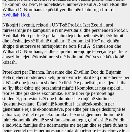
“Ekonomiksi 19e”, të nobelistëve, autorëve Paul A. Samuelson dhe
William D. Nordhaus të përkthyer dhe përshtatur nga Prof.dr.
Avdullah Hoti
.
Nikoqiri i eventit, rektori i UNT-së Prof.dr. Izet Zeqiri i uroi
mirëseardhje në kampusin e ri universitar si dhe përshëndeti Prof.dr.
Avdullah Hoti për këtë përkushtim tejet domethënës të përkthimit
dhe përshtatjes së librit të titulluar “Ekonomiksi 19e” në gjuhën
shqipe të autorëve të mirënjohur në botë Paul A. Samuelson dhe
William D. Nordhaus, si dhe shprehi mirënjohje të veçantë për këtë
angazhim tejet përkushtimor si një botim udhërëfyes në këto kohë
krizash.
Prorektori për Financa, Investime dhe Zhvillim Doc.dr. Bujamin
Bela njëheri moderues i këtij promovimi të librit kaq domethënës për
UNT-në dhe jo vetëm si dhe në cilësinë e panelistit, mes tjerash tha
se ‘ky libër është një prezantimi mjaftë i kompletuar nga aspekti i
teorisë dhe praktikës ekonomike. Është libër që përdoret nga
studentët, profesionistët dhe hulumtuesit e rinjë në studimet
(post)universitare. Është një kontribut i jashtëzakonshëm për
gjeneratat e reja të ekonomistëve, por edhe për ata që dëshirojnë të
aktualizojnë dijet e tyre ekonomike. Lexuesi gjen mendimin më të
mirë ekonomik për atë se si funksionon tregu, çfarë është ndërlidhja
e individit, familjes dhe ndërmarrjes me tregun dhe se çfarë duhet të
bëjnë vendet për të përmirësuar standardin jetësorë të qytetarëve të