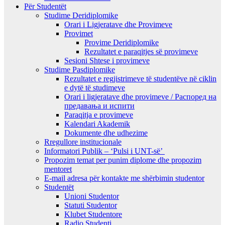
Për Studentët
Studime Deridiplomike
Orari i Ligjeratave dhe Provimeve
Provimet
Provime Deridiplomike
Rezultatet e paraqitjes së provimeve
Sesioni Shtese i provimeve
Studime Pasdiplomike
Rezultatet e regjistrimeve të studentëve në ciklin
e dytë të studimeve
Orari i ligjeratave dhe provimeve / Распоред на
предавањa и испити
Paraqitja e provimeve
Kalendari Akademik
Dokumente dhe udhezime
Rregullore institucionale
Informatori Publik – ‘Pulsi i UNT-së’
Propozim temat per punim diplome dhe propozim
mentoret
E-mail adresa për kontakte me shërbimin studentor
Studentët
Unioni Studentor
Statuti Studentor
Klubet Studentore
Radio Studenti