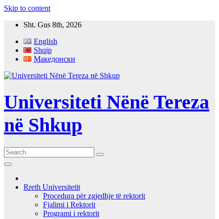
Skip to content
Sht. Gus 8th, 2026
English
Shqip
Македонски
Universiteti Nënë Tereza
në Shkup
Rreth Universitetit
Procedura për zgjedhje të rektorit
Fjalimi i Rektorit
Programi i rektorit