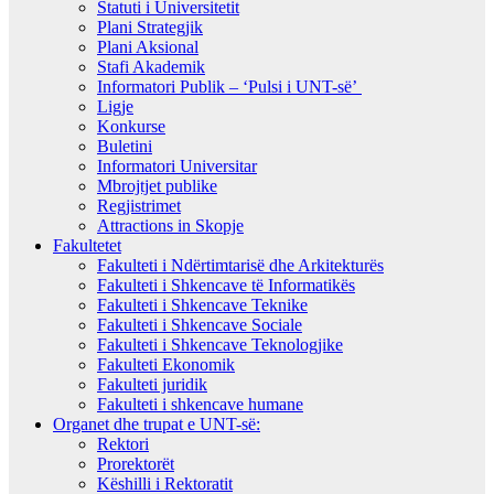
Statuti i Universitetit
Plani Strategjik
Plani Aksional
Stafi Akademik
Informatori Publik – ‘Pulsi i UNT-së’
Ligje
Konkurse
Buletini
Informatori Universitar
Mbrojtjet publike
Regjistrimet
Attractions in Skopje
Fakultetet
Fakulteti i Ndërtimtarisë dhe Arkitekturës
Fakulteti i Shkencave të Informatikës
Fakulteti i Shkencave Teknike
Fakulteti i Shkencave Sociale
Fakulteti i Shkencave Teknologjike
Fakulteti Ekonomik
Fakulteti juridik
Fakulteti i shkencave humane
Organet dhe trupat e UNT-së:
Rektori
Prorektorët
Këshilli i Rektoratit