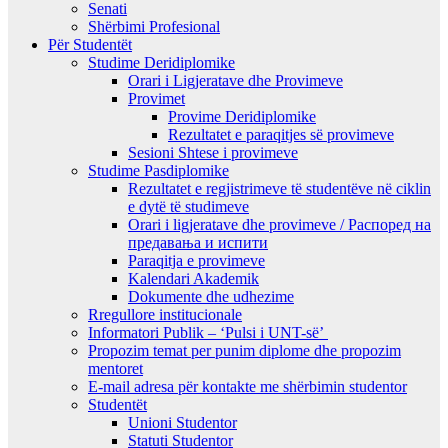
Senati
Shërbimi Profesional
Për Studentët
Studime Deridiplomike
Orari i Ligjeratave dhe Provimeve
Provimet
Provime Deridiplomike
Rezultatet e paraqitjes së provimeve
Sesioni Shtese i provimeve
Studime Pasdiplomike
Rezultatet e regjistrimeve të studentëve në ciklin
e dytë të studimeve
Orari i ligjeratave dhe provimeve / Распоред на
предавањa и испити
Paraqitja e provimeve
Kalendari Akademik
Dokumente dhe udhezime
Rregullore institucionale
Informatori Publik – ‘Pulsi i UNT-së’
Propozim temat per punim diplome dhe propozim
mentoret
E-mail adresa për kontakte me shërbimin studentor
Studentët
Unioni Studentor
Statuti Studentor