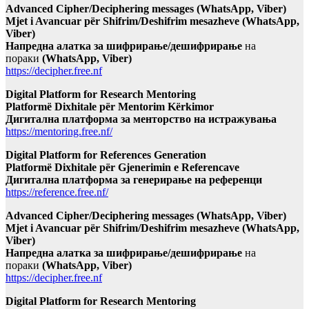
Advanced Cipher/Deciphering messages (WhatsApp, Viber)
Mjet i Avancuar për Shifrim/Deshifrim mesazheve (WhatsApp,
Viber)
Напредна алатка за шифрирање/дешифрирање
на
пораки
(WhatsApp, Viber)
https://decipher.free.nf
Digital Platform for Research Mentoring
Platformë Dixhitale për Mentorim Kërkimor
Дигитална платформа за менторство на истражувања
https://mentoring.free.nf/
Digital Platform for References Generation
Platformë Dixhitale për Gjenerimin e Referencave
Дигитална платформа за генерирање на референци
https://reference.free.nf/
Advanced Cipher/Deciphering messages (WhatsApp, Viber)
Mjet i Avancuar për Shifrim/Deshifrim mesazheve (WhatsApp,
Viber)
Напредна алатка за шифрирање/дешифрирање
на
пораки
(WhatsApp, Viber)
https://decipher.free.nf
Digital Platform for Research Mentoring