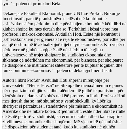
tyre.’ – potencoi prorektori Bela.
Dekaneja e Fakultetit Ekonomik pranë UNT-së Prof.dr. Bukurije
Imeri Jusufi, para të pranishmëve e cilësoi një kontribut të
jashtëzakonshëm përkthimin dhe përshtatjen e botimit të këtij libri në
gjuhën shqipe ku mes tjerash tha se ‘Përkthimi i kësaj vepre nga
profesori i makroekonomisë, Avdullah Hoti, Është një kontribut i
jashtëzakonshëm për gjeneratat e reja të ekonomistëve, por edhe për
ata që dëshirojnë të aktualizojnë dijet e tyre ekonomike. Kjo vepër e
përkthyer në gjuhën shqipe është në shërbim të të gjitha
universiteteve në trojet shqiptare ku studiohet ekonomia dhe
shkencat që ndërlidhen me ekonominë, për bizneset, për shqiptarët
në diasporë dhe institucionet shtetërore për të kuptuar logjikën dhe
funksionimin e ekonomisë.’ – potencoi dekaneja Imeri Jusufi
Autori i librit Prof.dr. Avdullah Hoti shprehi mirënjohje për
Universitetin “Nënë Tereza” në Shkup dhe menaxhmentin e punës
për organizimin dinjitoz si dhe falënderoi të gjithë të pranishmit për
vlerësimin e ndarjes së kohës në këtë promovim librit. Profesor Hoti
mes tjerash tha se ‘më shumë se gjysmë shekulli, ky libër ka
shërbyer si përcaktues i standardeve për mësimin e ekonomiksit në
Amerikë dhe në mbarë botën. Rrjedhimisht, është ndër librat e rrallë
që është përtrirë vazhdimisht, ka ecur me kohën dhe i ka paraprirë
zhvillimeve ekonomike dhe shoqërore. Më vjen mirë që tani është
në dispozicion për studentët tanë, kudo ku studiohet në gjuhën