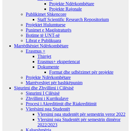
Projekte Ndërkombëtare
Projekte Rajonale
Publikimet Shkencore
Staff Scientific Research Repositorium
Projektet Hulumtuese
Punimet e Magjistraturës
Botime të UNT-së
Librat e Publikuara
Marrëdhëniet Ndërkombëtare
Erasmus +
Thirrjet
Erasmus+ eksperiencat
Dokumente
Format dhe udhëzimet për projekte
Projekte Ndërkombëtare
Marrëveshjet për bashkëpunim
Sigurimi dhe Zhvillimi i Cilësisë
Sigurimi I Cilësisë
Zhvillimi i Kurrikulave
Procesi i Akreditimit dhe Riakreditimit
Vlerësimi nga Studentët
Vlersimi nga studentët për semestrin veror 2022
Vlersimi nga Studentët për semestrin dimëror
2022/2023
Kalueshmëria