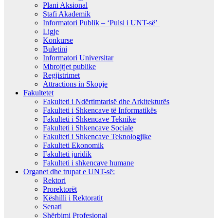
Plani Aksional
Stafi Akademik
Informatori Publik – ‘Pulsi i UNT-së’
Ligje
Konkurse
Buletini
Informatori Universitar
Mbrojtjet publike
Regjistrimet
Attractions in Skopje
Fakultetet
Fakulteti i Ndërtimtarisë dhe Arkitekturës
Fakulteti i Shkencave të Informatikës
Fakulteti i Shkencave Teknike
Fakulteti i Shkencave Sociale
Fakulteti i Shkencave Teknologjike
Fakulteti Ekonomik
Fakulteti juridik
Fakulteti i shkencave humane
Organet dhe trupat e UNT-së:
Rektori
Prorektorët
Këshilli i Rektoratit
Senati
Shërbimi Profesional