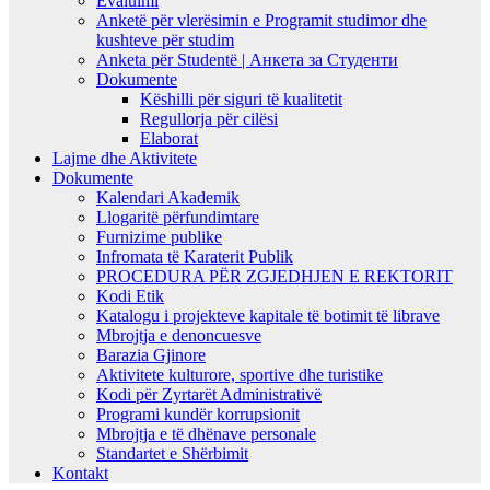
Evaluimi
Anketë për vlerësimin e Programit studimor dhe
kushteve për studim
Anketa për Studentë | Анкета за Студенти
Dokumente
Këshilli për siguri të kualitetit
Regullorja për cilësi
Elaborat
Lajme dhe Aktivitete
Dokumente
Kalendari Akademik
Llogaritë përfundimtare
Furnizime publike
Infromata të Karaterit Publik
PROCEDURA PËR ZGJEDHJEN E REKTORIT
Kodi Etik
Katalogu i projekteve kapitale të botimit të librave
Mbrojtja e denoncuesve
Barazia Gjinore
Aktivitete kulturore, sportive dhe turistike
Kodi për Zyrtarët Administrativë
Programi kundër korrupsionit
Mbrojtja e të dhënave personale
Standartet e Shërbimit
Kontakt