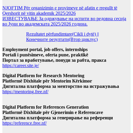
NJOFTIM Për organizimin e provimeve në afatin e rregullt të
Qershorit në vitin akademik 2025/2026
ИЗВЕСТУВАЊЕ За одржување на испити во редовна сесија
во Јуни во академската 2025/2026 година.
Rezultatet përfundimtare(Cikli i dytë) ||
Конечните резултати(Втор циклус)
Employment portal, job offers, internships
Portali i punësimeve, oferta pune, praktikë
Портал за вработување, понуди за рабта, пракса
https://career.site.je/
Digital Platform for Research Mentoring
Platformë Dixhitale për Mentorim Kërkimor
Дигитална платформа за менторство на истражувања
https://mentoring.free.nf/
Digital Platform for References Generation
Platformë Dixhitale për Gjenerimin e Referencave
Дигитална платформа за генерирање на референци
https://reference.free.nf/