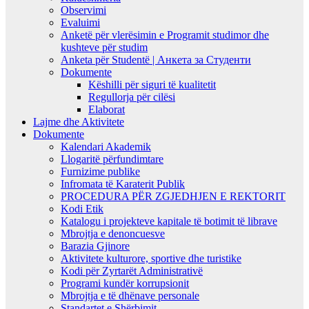
Observimi
Evaluimi
Anketë për vlerësimin e Programit studimor dhe
kushteve për studim
Anketa për Studentë | Анкета за Студенти
Dokumente
Këshilli për siguri të kualitetit
Regullorja për cilësi
Elaborat
Lajme dhe Aktivitete
Dokumente
Kalendari Akademik
Llogaritë përfundimtare
Furnizime publike
Infromata të Karaterit Publik
PROCEDURA PËR ZGJEDHJEN E REKTORIT
Kodi Etik
Katalogu i projekteve kapitale të botimit të librave
Mbrojtja e denoncuesve
Barazia Gjinore
Aktivitete kulturore, sportive dhe turistike
Kodi për Zyrtarët Administrativë
Programi kundër korrupsionit
Mbrojtja e të dhënave personale
Standartet e Shërbimit