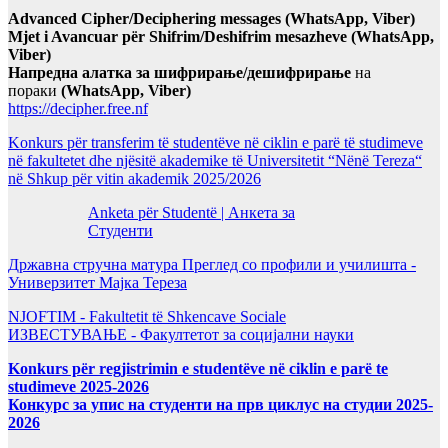
Advanced Cipher/Deciphering messages (WhatsApp, Viber)
Mjet i Avancuar për Shifrim/Deshifrim mesazheve (WhatsApp,
Viber)
Напредна алатка за шифрирање/дешифрирање
на
пораки
(WhatsApp, Viber)
https://decipher.free.nf
Konkurs për transferim të studentëve në ciklin e parë të studimeve
në fakultetet dhe njësitë akademike të Universitetit “Nënë Tereza“
në Shkup për vitin akademik 2025/2026
Anketa për Studentë | Анкета за
Студенти
Државна стручна матура Преглед со профили и училишта -
Универзитет Мајка Тереза
NJOFTIM - Fakultetit të Shkencave Sociale
ИЗВЕСТУВАЊЕ - Факултетот за социјални науки
Konkurs për regjistrimin e studentëve në ciklin e parë te
studimeve 2025-2026
Конкурс за упис на студенти на прв циклус на студии 2025-
2026