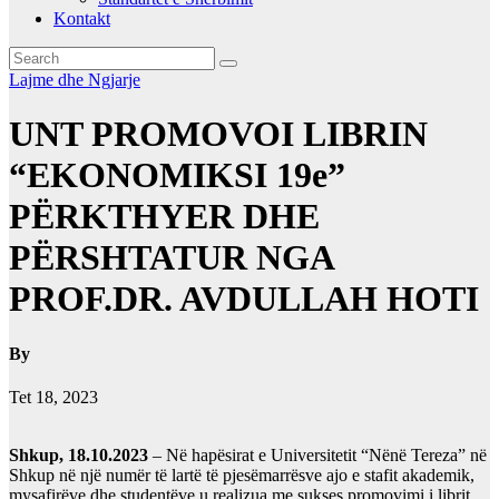
Kontakt
Lajme dhe Ngjarje
UNT PROMOVOI LIBRIN
“EKONOMIKSI 19e”
PËRKTHYER DHE
PËRSHTATUR NGA
PROF.DR. AVDULLAH HOTI
By
Tet 18, 2023
Shkup, 18.10.2023
– Në hapësirat e Universitetit “Nënë Tereza” në
Shkup në një numër të lartë të pjesëmarrësve ajo e stafit akademik,
mysafirëve dhe studentëve u realizua me sukses promovimi i librit