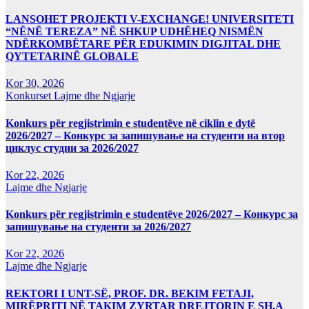
LANSOHET PROJEKTI V-EXCHANGE! UNIVERSITETI
“NËNË TEREZA” NË SHKUP UDHËHEQ NISMËN
NDËRKOMBËTARE PËR EDUKIMIN DIGJITAL DHE
QYTETARINË GLOBALE
Kor 30, 2026
Konkurset
Lajme dhe Ngjarje
Konkurs për regjistrimin e studentëve në ciklin e dytë
2026/2027 – Конкурс за запишување на студенти на втор
циклус студии за 2026/2027
Kor 22, 2026
Lajme dhe Ngjarje
Konkurs për regjistrimin e studentëve 2026/2027 – Конкурс за
запишување на студенти за 2026/2027
Kor 22, 2026
Lajme dhe Ngjarje
REKTORI I UNT-SË, PROF. DR. BEKIM FETAJI,
MIRËPRITI NË TAKIM ZYRTAR DREJTORIN E SH.A