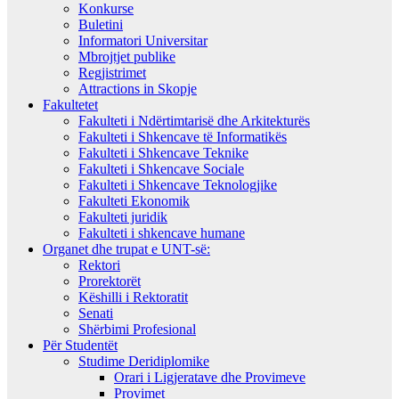
Konkurse
Buletini
Informatori Universitar
Mbrojtjet publike
Regjistrimet
Attractions in Skopje
Fakultetet
Fakulteti i Ndërtimtarisë dhe Arkitekturës
Fakulteti i Shkencave të Informatikës
Fakulteti i Shkencave Teknike
Fakulteti i Shkencave Sociale
Fakulteti i Shkencave Teknologjike
Fakulteti Ekonomik
Fakulteti juridik
Fakulteti i shkencave humane
Organet dhe trupat e UNT-së:
Rektori
Prorektorët
Këshilli i Rektoratit
Senati
Shërbimi Profesional
Për Studentët
Studime Deridiplomike
Orari i Ligjeratave dhe Provimeve
Provimet