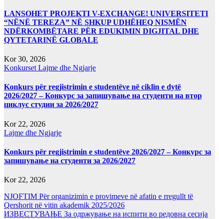
LANSOHET PROJEKTI V-EXCHANGE! UNIVERSITETI
“NËNË TEREZA” NË SHKUP UDHËHEQ NISMËN
NDËRKOMBËTARE PËR EDUKIMIN DIGJITAL DHE
QYTETARINË GLOBALE
Kor 30, 2026
Konkurset
Lajme dhe Ngjarje
Konkurs për regjistrimin e studentëve në ciklin e dytë
2026/2027 – Конкурс за запишување на студенти на втор
циклус студии за 2026/2027
Kor 22, 2026
Lajme dhe Ngjarje
Konkurs për regjistrimin e studentëve 2026/2027 – Конкурс за
запишување на студенти за 2026/2027
Kor 22, 2026
NJOFTIM Për organizimin e provimeve në afatin e rregullt të
Qershorit në vitin akademik 2025/2026
ИЗВЕСТУВАЊЕ За одржување на испити во редовна сесија