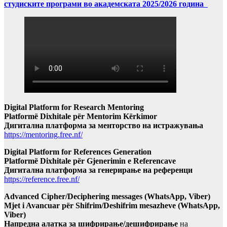
студиските програми во академската 2025/2026 година
Digital Platform for Research Mentoring
Platformë Dixhitale për Mentorim Kërkimor
Дигитална платформа за менторство на истражувања
https://mentoring.free.nf/
Digital Platform for References Generation
Platformë Dixhitale për Gjenerimin e Referencave
Дигитална платформа за генерирање на референци
https://reference.free.nf/
Advanced Cipher/Deciphering messages (WhatsApp, Viber)
Mjet i Avancuar për Shifrim/Deshifrim mesazheve (WhatsApp,
Viber)
Напредна алатка за шифрирање/дешифрирање
на