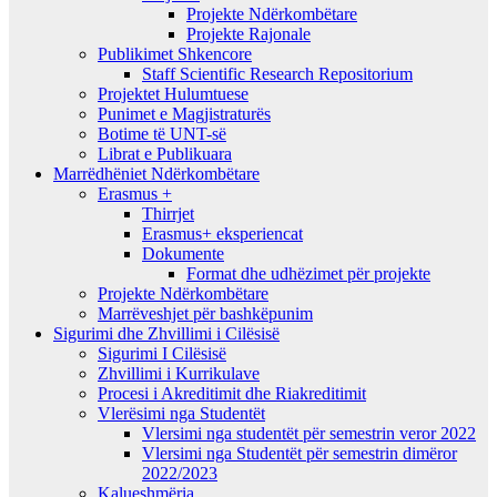
Projekte Ndërkombëtare
Projekte Rajonale
Publikimet Shkencore
Staff Scientific Research Repositorium
Projektet Hulumtuese
Punimet e Magjistraturës
Botime të UNT-së
Librat e Publikuara
Marrëdhëniet Ndërkombëtare
Erasmus +
Thirrjet
Erasmus+ eksperiencat
Dokumente
Format dhe udhëzimet për projekte
Projekte Ndërkombëtare
Marrëveshjet për bashkëpunim
Sigurimi dhe Zhvillimi i Cilësisë
Sigurimi I Cilësisë
Zhvillimi i Kurrikulave
Procesi i Akreditimit dhe Riakreditimit
Vlerësimi nga Studentët
Vlersimi nga studentët për semestrin veror 2022
Vlersimi nga Studentët për semestrin dimëror
2022/2023
Kalueshmëria