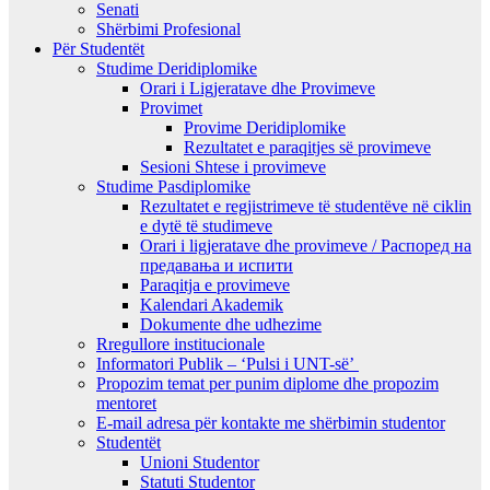
Senati
Shërbimi Profesional
Për Studentët
Studime Deridiplomike
Orari i Ligjeratave dhe Provimeve
Provimet
Provime Deridiplomike
Rezultatet e paraqitjes së provimeve
Sesioni Shtese i provimeve
Studime Pasdiplomike
Rezultatet e regjistrimeve të studentëve në ciklin
e dytë të studimeve
Orari i ligjeratave dhe provimeve / Распоред на
предавањa и испити
Paraqitja e provimeve
Kalendari Akademik
Dokumente dhe udhezime
Rregullore institucionale
Informatori Publik – ‘Pulsi i UNT-së’
Propozim temat per punim diplome dhe propozim
mentoret
E-mail adresa për kontakte me shërbimin studentor
Studentët
Unioni Studentor
Statuti Studentor