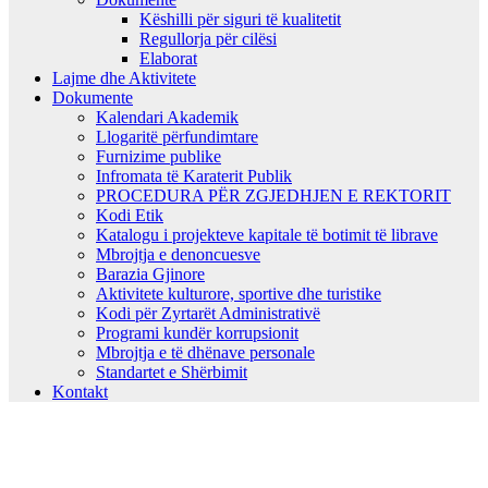
Këshilli për siguri të kualitetit
Regullorja për cilësi
Elaborat
Lajme dhe Aktivitete
Dokumente
Kalendari Akademik
Llogaritë përfundimtare
Furnizime publike
Infromata të Karaterit Publik
PROCEDURA PËR ZGJEDHJEN E REKTORIT
Kodi Etik
Katalogu i projekteve kapitale të botimit të librave
Mbrojtja e denoncuesve
Barazia Gjinore
Aktivitete kulturore, sportive dhe turistike
Kodi për Zyrtarët Administrativë
Programi kundër korrupsionit
Mbrojtja e të dhënave personale
Standartet e Shërbimit
Kontakt