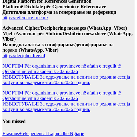
Digital Platform for References Generation
Platformë Dixhitale për Gjenerimin e Referencave
Дигитална платформа за генерирање на референци
https://reference.free.nf/
Advanced Cipher/Deciphering messages (WhatsApp, Viber)
Mjet i Avancuar për Shifrim/Deshifrim mesazheve (WhatsApp,
Viber)
Напредна алатка за шифрирање/дешифрирање
на
пораки
(WhatsApp, Viber)
https://decipher.free.nf
NJOFTIM Për organizimin e provimeve në afatin e rregullt të
Qershorit në vitin akademik 2025/2026
ИЗВЕСТУВАЊЕ За одржување на испити во редовна сесија
во Јуни во академската 2025/2026 година.
NJOFTIM Për organizimin e provimeve në afatin e rregullt të
Qershorit në vitin akademik 2025/2026
ИЗВЕСТУВАЊЕ За одржување на испити во редовна сесија
во Јуни во академската 2025/2026 година.
You missed
Erasmus+ eksperiencat
Lajme dhe Ngjarje