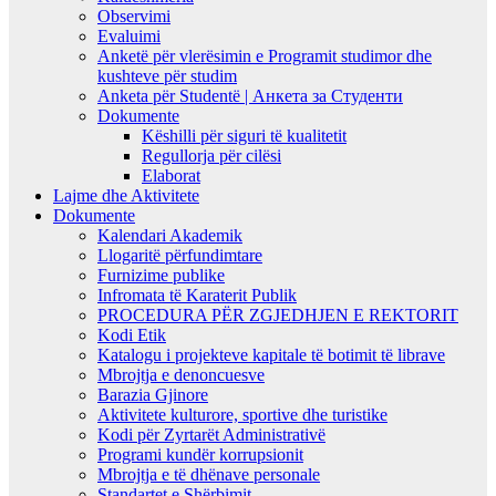
Observimi
Evaluimi
Anketë për vlerësimin e Programit studimor dhe
kushteve për studim
Anketa për Studentë | Анкета за Студенти
Dokumente
Këshilli për siguri të kualitetit
Regullorja për cilësi
Elaborat
Lajme dhe Aktivitete
Dokumente
Kalendari Akademik
Llogaritë përfundimtare
Furnizime publike
Infromata të Karaterit Publik
PROCEDURA PËR ZGJEDHJEN E REKTORIT
Kodi Etik
Katalogu i projekteve kapitale të botimit të librave
Mbrojtja e denoncuesve
Barazia Gjinore
Aktivitete kulturore, sportive dhe turistike
Kodi për Zyrtarët Administrativë
Programi kundër korrupsionit
Mbrojtja e të dhënave personale
Standartet e Shërbimit