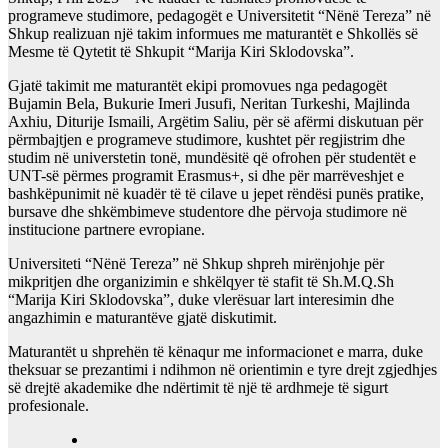
programeve studimore, pedagogët e Universitetit “Nënë Tereza” në
Shkup realizuan një takim informues me maturantët e Shkollës së
Mesme të Qytetit të Shkupit “Marija Kiri Sklodovska”.
Gjatë takimit me maturantët ekipi promovues nga pedagogët
Bujamin Bela, Bukurie Imeri Jusufi, Neritan Turkeshi, Majlinda
Axhiu, Diturije Ismaili, Argëtim Saliu, për së afërmi diskutuan për
përmbajtjen e programeve studimore, kushtet për regjistrim dhe
studim në universtetin tonë, mundësitë që ofrohen për studentët e
UNT-së përmes programit Erasmus+, si dhe për marrëveshjet e
bashkëpunimit në kuadër të të cilave u jepet rëndësi punës pratike,
bursave dhe shkëmbimeve studentore dhe përvoja studimore në
institucione partnere evropiane.
Universiteti “Nënë Tereza” në Shkup shpreh mirënjohje për
mikpritjen dhe organizimin e shkëlqyer të stafit të Sh.M.Q.Sh
“Marija Kiri Sklodovska”, duke vlerësuar lart interesimin dhe
angazhimin e maturantëve gjatë diskutimit.
Maturantët u shprehën të kënaqur me informacionet e marra, duke
theksuar se prezantimi i ndihmon në orientimin e tyre drejt zgjedhjes
së drejtë akademike dhe ndërtimit të një të ardhmeje të sigurt
profesionale.