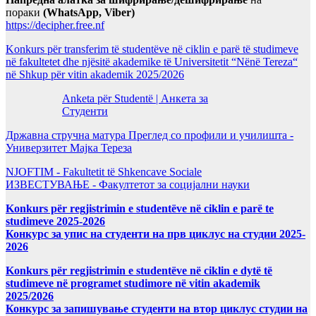
пораки
(WhatsApp, Viber)
https://decipher.free.nf
Konkurs për transferim të studentëve në ciklin e parë të studimeve
në fakultetet dhe njësitë akademike të Universitetit “Nënë Tereza“
në Shkup për vitin akademik 2025/2026
Anketa për Studentë | Анкета за
Студенти
Државна стручна матура Преглед со профили и училишта -
Универзитет Мајка Тереза
NJOFTIM - Fakultetit të Shkencave Sociale
ИЗВЕСТУВАЊЕ - Факултетот за социјални науки
Konkurs për regjistrimin e studentëve në ciklin e parë te
studimeve 2025-2026
Конкурс за упис на студенти на прв циклус на студии 2025-
2026
Konkurs për regjistrimin e studentëve në ciklin e dytë të
studimeve në programet studimore në vitin akademik
2025/2026
Конкурс за запишување студенти на втор циклус студии на