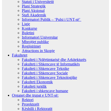
Statuti i Universitetit
Plani Strategjik
Plani Aksional
Stafi Akademik
Informatori Publik – ‘Pulsi i UNT-së’
Ligje
Konkurse
Buletini
Informatori Universitar
Mbrojtjet publike
Regjistrimet
Attractions in Skopje
Fakultetet
Fakulteti i Ndërtimtarisë dhe Arkitekturës
Fakulteti i Shkencave të Informatikës
Fakulteti i Shkencave Teknike
Fakulteti i Shkencave Sociale
Fakulteti i Shkencave Teknologjike
Fakulteti Ekonomik
Fakulteti juridik
Fakulteti i shkencave humane
Organet dhe trupat e UNT-së:
Rektori
Prorektorët
Këshilli i Rektoratit