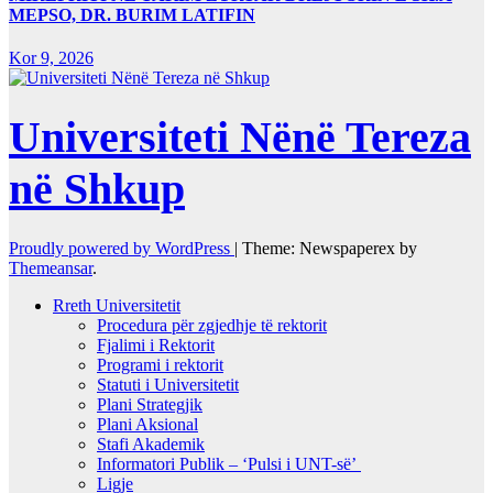
MEPSO, DR. BURIM LATIFIN
Kor 9, 2026
Universiteti Nënë Tereza
në Shkup
Proudly powered by WordPress
|
Theme: Newspaperex by
Themeansar
.
Rreth Universitetit
Procedura për zgjedhje të rektorit
Fjalimi i Rektorit
Programi i rektorit
Statuti i Universitetit
Plani Strategjik
Plani Aksional
Stafi Akademik
Informatori Publik – ‘Pulsi i UNT-së’
Ligje