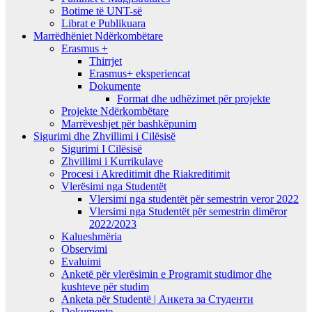
Botime të UNT-së
Librat e Publikuara
Marrëdhëniet Ndërkombëtare
Erasmus +
Thirrjet
Erasmus+ eksperiencat
Dokumente
Format dhe udhëzimet për projekte
Projekte Ndërkombëtare
Marrëveshjet për bashkëpunim
Sigurimi dhe Zhvillimi i Cilësisë
Sigurimi I Cilësisë
Zhvillimi i Kurrikulave
Procesi i Akreditimit dhe Riakreditimit
Vlerësimi nga Studentët
Vlersimi nga studentët për semestrin veror 2022
Vlersimi nga Studentët për semestrin dimëror
2022/2023
Kalueshmëria
Observimi
Evaluimi
Anketë për vlerësimin e Programit studimor dhe
kushteve për studim
Anketa për Studentë | Анкета за Студенти
Dokumente