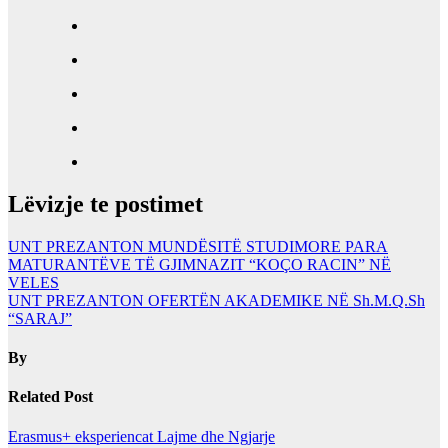
Lëvizje te postimet
UNT PREZANTON MUNDËSITË STUDIMORE PARA
MATURANTËVE TË GJIMNAZIT “KOÇO RACIN” NË
VELES
UNT PREZANTON OFERTËN AKADEMIKE NË Sh.M.Q.Sh
“SARAJ”
By
Related Post
Erasmus+ eksperiencat
Lajme dhe Ngjarje