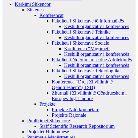
Kërkimi Shkencor
Shkenca
Konferencat
Fakulteti i Shkencave të Informatikës
Keshilli organizativ i konferencës
Fakulteti i Shkencave Teknike
Keshilli organizativ i konferencës
Fakulteti i Shkencave Sociale
Konferenca “Migrimet”
Keshilli organizativ i konferencës
Fakulteti i Ndërtimtarisë dhe Arkitekturës
Keshilli organizativ i konferencës
Fakulteti i Shkencave Teknologjike
Keshilli organizativ i konferencës
Konferenca “Drejt Zhvillimit të
Qëndrueshëm” (TSD)
Zhurnali i Zhvillimit të Qëndrueshëm i
Europes Jug-Lindore
Projekte
Projekte Ndërkombëtare
Projekte Rajonale
Publikimet Shkencore
Staff Scientific Research Repositorium
Projektet Hulumtuese
Punimet e Magjistraturës