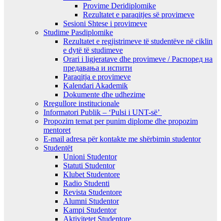
Provime Deridiplomike
Rezultatet e paraqitjes së provimeve
Sesioni Shtese i provimeve
Studime Pasdiplomike
Rezultatet e regjistrimeve të studentëve në ciklin
e dytë të studimeve
Orari i ligjeratave dhe provimeve / Распоред на
предавањa и испити
Paraqitja e provimeve
Kalendari Akademik
Dokumente dhe udhezime
Rregullore institucionale
Informatori Publik – ‘Pulsi i UNT-së’
Propozim temat per punim diplome dhe propozim
mentoret
E-mail adresa për kontakte me shërbimin studentor
Studentët
Unioni Studentor
Statuti Studentor
Klubet Studentore
Radio Studenti
Revista Studentore
Alumni Studentor
Kampi Studentor
Aktivitetet Studentore