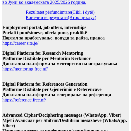
во Јуни во академската 2025/2026 година.
Rezultatet përfundimtare(Cikli i dytë) ||
Конечните резултати(Втор циклус)
Employment portal, job offers, internships
Portali i punësimeve, oferta pune, praktikë
Портал за вработување, понуди за рабта, пракса
https://career.site.je/
Digital Platform for Research Mentoring
Platformë Dixhitale për Mentorim Kërkimor
Дигитална платформа за менторство на истражувања
https://mentoring.free.nf/
Digital Platform for References Generation
Platformë Dixhitale për Gjenerimin e Referencave
Дигитална платформа за генерирање на референци
https://reference.free.nf/
Advanced Cipher/Deciphering messages (WhatsApp, Viber)
Mjet i Avancuar për Shifrim/Deshifrim mesazheve (WhatsApp,
Viber)
Напредна алатка за шифрирање/дешифрирање
на