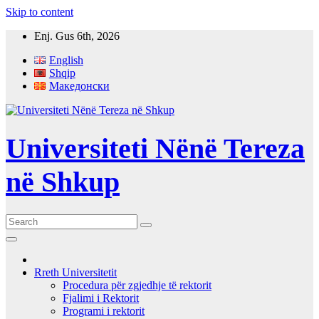
Skip to content
Enj. Gus 6th, 2026
English
Shqip
Македонски
Universiteti Nënë Tereza
në Shkup
Rreth Universitetit
Procedura për zgjedhje të rektorit
Fjalimi i Rektorit
Programi i rektorit