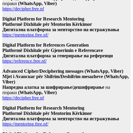
пораки
(WhatsApp, Viber)
https://decipher.free.nf
Digital Platform for Research Mentoring
Platformë Dixhitale për Mentorim Kërkimor
Дигитална платформа за менторство на истражувања
https://mentoring.free.nf/
Digital Platform for References Generation
Platformë Dixhitale për Gjenerimin e Referencave
Дигитална платформа за генерирање на референци
https://reference.free.nf/
Advanced Cipher/Deciphering messages (WhatsApp, Viber)
Mjet i Avancuar për Shifrim/Deshifrim mesazheve (WhatsApp,
Viber)
Напредна алатка за шифрирање/дешифрирање
на
пораки
(WhatsApp, Viber)
https://decipher.free.nf
Digital Platform for Research Mentoring
Platformë Dixhitale për Mentorim Kërkimor
Дигитална платформа за менторство на истражувања
https://mentoring.free.nf/