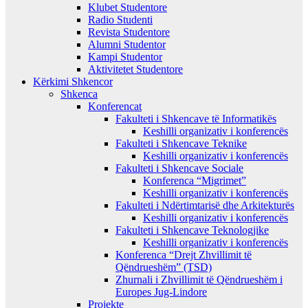
Klubet Studentore
Radio Studenti
Revista Studentore
Alumni Studentor
Kampi Studentor
Aktivitetet Studentore
Kërkimi Shkencor
Shkenca
Konferencat
Fakulteti i Shkencave të Informatikës
Keshilli organizativ i konferencës
Fakulteti i Shkencave Teknike
Keshilli organizativ i konferencës
Fakulteti i Shkencave Sociale
Konferenca “Migrimet”
Keshilli organizativ i konferencës
Fakulteti i Ndërtimtarisë dhe Arkitekturës
Keshilli organizativ i konferencës
Fakulteti i Shkencave Teknologjike
Keshilli organizativ i konferencës
Konferenca “Drejt Zhvillimit të
Qëndrueshëm” (TSD)
Zhurnali i Zhvillimit të Qëndrueshëm i
Europes Jug-Lindore
Projekte