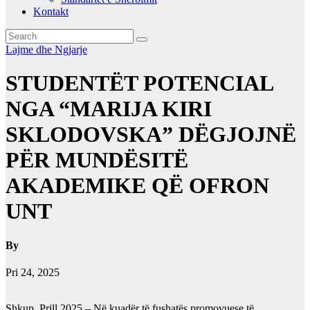
Kontakt
Lajme dhe Ngjarje
STUDENTËT POTENCIAL
NGA “MARIJA KIRI
SKLODOVSKA” DËGJOJNË
PËR MUNDËSITË
AKADEMIKE QË OFRON
UNT
By
Pri 24, 2025
Shkup, Prill 2025 – Në kuadër të fushatës promovuese të