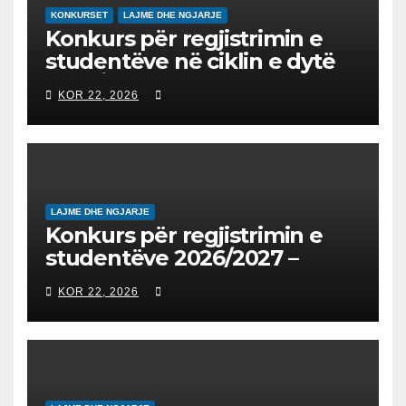
KONKURSET
LAJME DHE NGJARJE
Konkurs për regjistrimin e
studentëve në ciklin e dytë
2026/2027 – Конкурс за
KOR 22, 2026
запишување на студенти
на втор циклус студии за
2026/2027
LAJME DHE NGJARJE
Konkurs për regjistrimin e
studentëve 2026/2027 –
Конкурс за запишување на
KOR 22, 2026
студенти за 2026/2027