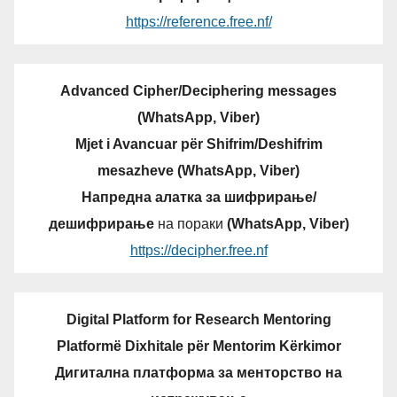
https://reference.free.nf/
Advanced Cipher/Deciphering messages
(WhatsApp, Viber)
Mjet i Avancuar për Shifrim/Deshifrim
mesazheve (WhatsApp, Viber)
Напредна алатка за шифрирање/
дешифрирање
на пораки
(WhatsApp, Viber)
https://decipher.free.nf
Digital Platform for Research Mentoring
Platformë Dixhitale për Mentorim Kërkimor
Дигитална платформа за менторство на