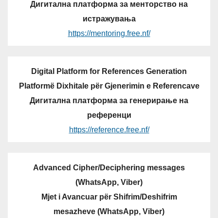
Дигитална платформа за менторство на
истражувања
https://mentoring.free.nf/
Digital Platform for References Generation
Platformë Dixhitale për Gjenerimin e Referencave
Дигитална платформа за генерирање на
референци
https://reference.free.nf/
Advanced Cipher/Deciphering messages
(WhatsApp, Viber)
Mjet i Avancuar për Shifrim/Deshifrim
mesazheve (WhatsApp, Viber)