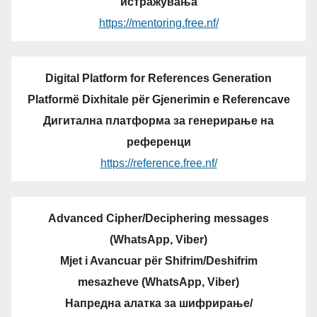
истражувања
https://mentoring.free.nf/
Digital Platform for References Generation
Platformë Dixhitale për Gjenerimin e Referencave
Дигитална платформа за генерирање на
референци
https://reference.free.nf/
Advanced Cipher/Deciphering messages
(WhatsApp, Viber)
Mjet i Avancuar për Shifrim/Deshifrim
mesazheve (WhatsApp, Viber)
Напредна алатка за шифрирање/