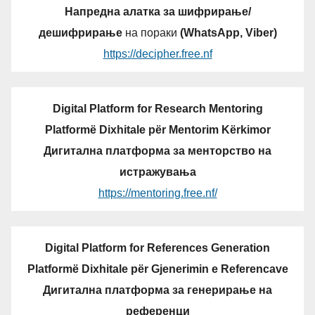
Напредна алатка за шифрирање/
дешифрирање
на пораки
(WhatsApp, Viber)
https://decipher.free.nf
Digital Platform for Research Mentoring
Platformë Dixhitale për Mentorim Kërkimor
Дигитална платформа за менторство на
истражувања
https://mentoring.free.nf/
Digital Platform for References Generation
Platformë Dixhitale për Gjenerimin e Referencave
Дигитална платформа за генерирање на
референци