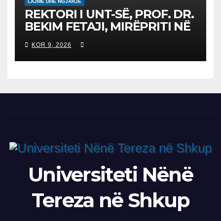
LAJME DHE NGJARJE
REKTORI I UNT-SË, PROF. DR.
BEKIM FETAJI, MIRËPRITI NË
TAKIM ZYRTAR DREJTORIN E
KOR 9, 2026
SH.A MEPSO, DR. BURIM
LATIFIN
Universiteti Nënë
Tereza në Shkup