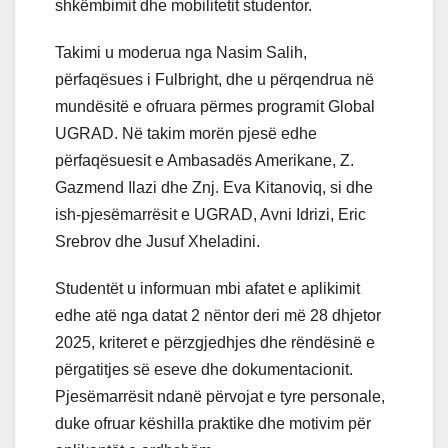
shkëmbimit dhe mobilitetit studentor.
Takimi u moderua nga Nasim Salih,
përfaqësues i Fulbright, dhe u përqendrua në
mundësitë e ofruara përmes programit Global
UGRAD. Në takim morën pjesë edhe
përfaqësuesit e Ambasadës Amerikane, Z.
Gazmend Ilazi dhe Znj. Eva Kitanoviq, si dhe
ish-pjesëmarrësit e UGRAD, Avni Idrizi, Eric
Srebrov dhe Jusuf Xheladini.
Studentët u informuan mbi afatet e aplikimit
edhe atë nga datat 2 nëntor deri më 28 dhjetor
2025, kriteret e përzgjedhjes dhe rëndësinë e
përgatitjes së eseve dhe dokumentacionit.
Pjesëmarrësit ndanë përvojat e tyre personale,
duke ofruar këshilla praktike dhe motivim për