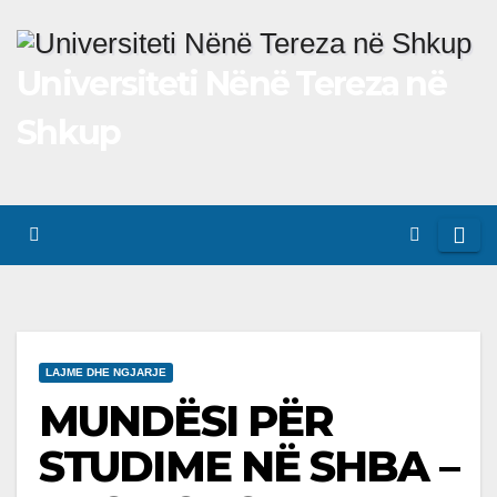
Skip
to
Universiteti Nënë Tereza në
content
Shkup
LAJME DHE NGJARJE
MUNDËSI PËR
STUDIME NË SHBA –