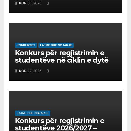
KOR 30, 2026
UDHËHEQ NISMËN
NDËRKOMBËTARE PËR
EDUKIMIN DIGJITAL DHE
QYTETARINË GLOBALE
KONKURSET
LAJME DHE NGJARJE
Konkurs për regjistrimin e
studentëve në ciklin e dytë
2026/2027 – Конкурс за
KOR 22, 2026
запишување на студенти
на втор циклус студии за
2026/2027
LAJME DHE NGJARJE
Konkurs për regjistrimin e
studentëve 2026/2027 –