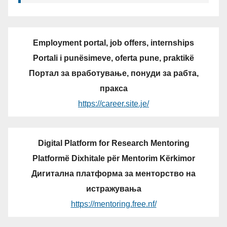
Employment portal, job offers, internships
Portali i punësimeve, oferta pune, praktikë
Портал за вработување, понуди за рабта,
пракса
https://career.site.je/
Digital Platform for Research Mentoring
Platformë Dixhitale për Mentorim Kërkimor
Дигитална платформа за менторство на
истражувања
https://mentoring.free.nf/