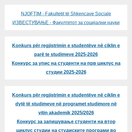
NJOFTIM - Fakultetit të Shkencave Sociale
ИЗВЕСТУВАЊЕ - Факултетот за социјални науки
Konkurs për regjistrimin e studentëve në ciklin e
parë te studimeve 2025-2026
Конкурс за упис на студенти на прв циклус на
студии 2025-2026
Konkurs për regjistrimin e studentëve në ciklin e
dytë të studimeve në programet studimore në
vitin akademik 2025/2026
Конкурс за запишување студенти на втор
циклус студии на студиските програми во