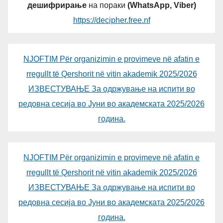
дешифрирање
на пораки
(WhatsApp, Viber)
https://decipher.free.nf
NJOFTIM Për organizimin e provimeve në afatin e
rregullt të Qershorit në vitin akademik 2025/2026
ИЗВЕСТУВАЊЕ За одржување на испити во
редовна сесија во Јуни во академската 2025/2026
година.
NJOFTIM Për organizimin e provimeve në afatin e
rregullt të Qershorit në vitin akademik 2025/2026
ИЗВЕСТУВАЊЕ За одржување на испити во
редовна сесија во Јуни во академската 2025/2026
година.