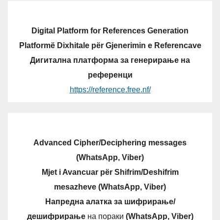
Digital Platform for References Generation
Platformë Dixhitale për Gjenerimin e Referencave
Дигитална платформа за генерирање на
референци
https://reference.free.nf/
Advanced Cipher/Deciphering messages
(WhatsApp, Viber)
Mjet i Avancuar për Shifrim/Deshifrim
mesazheve (WhatsApp, Viber)
Напредна алатка за шифрирање/
дешифрирање
на пораки
(WhatsApp, Viber)