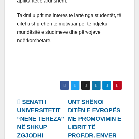
aplikantët e ardhshëm.
Takimi u prit me interes të lartë nga studentët, të
cilët u shprehën të motivuar për të ndjekur
mundësitë e studimeve dhe përvojave
ndërkombëtare.
Lëvizje
SENATI I
UNT SHËNOI
UNIVERSITETIT
DITËN E EVROPËS
te
“NËNË TEREZA”
ME PROMOVIMIN E
postimet
NË SHKUP
LIBRIT TË
ZGJODHI
PROF.DR. ENVER