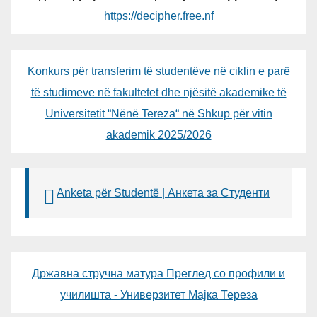
https://decipher.free.nf
Konkurs për transferim të studentëve në ciklin e parë
të studimeve në fakultetet dhe njësitë akademike të
Universitetit “Nënë Tereza“ në Shkup për vitin
akademik 2025/2026
Anketa për Studentë | Анкета за Студенти
Државна стручна матура Преглед со профили и
училишта - Универзитет Мајка Тереза