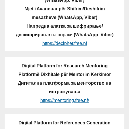
(WhatsApp, Viber)
Mjet i Avancuar për Shifrim/Deshifrim
mesazheve (WhatsApp, Viber)
Напредна алатка за шифрирање/
дешифрирање
на пораки
(WhatsApp, Viber)
https://decipher.free.nf
Digital Platform for Research Mentoring
Platformë Dixhitale për Mentorim Kërkimor
Дигитална платформа за менторство на
истражувања
https://mentoring.free.nf/
Digital Platform for References Generation