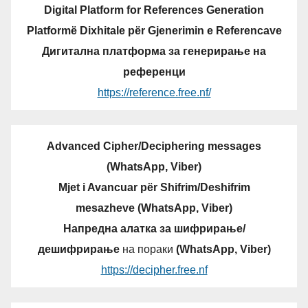
Digital Platform for References Generation
Platformë Dixhitale për Gjenerimin e Referencave
Дигитална платформа за генерирање на
референци
https://reference.free.nf/
Advanced Cipher/Deciphering messages
(WhatsApp, Viber)
Mjet i Avancuar për Shifrim/Deshifrim
mesazheve (WhatsApp, Viber)
Напредна алатка за шифрирање/
дешифрирање
на пораки
(WhatsApp, Viber)
https://decipher.free.nf