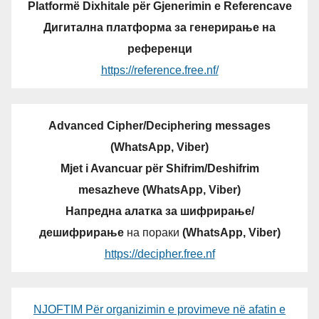
Platformë Dixhitale për Gjenerimin e Referencave
Дигитална платформа за генерирање на
референци
https://reference.free.nf/
Advanced Cipher/Deciphering messages
(WhatsApp, Viber)
Mjet i Avancuar për Shifrim/Deshifrim
mesazheve (WhatsApp, Viber)
Напредна алатка за шифрирање/
дешифрирање
на пораки
(WhatsApp, Viber)
https://decipher.free.nf
NJOFTIM Për organizimin e provimeve në afatin e