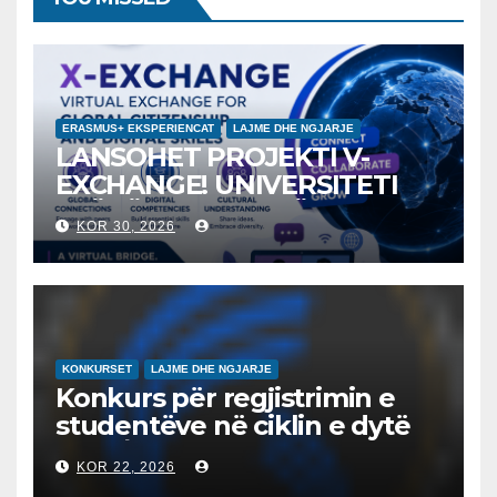
ERASMUS+ EKSPERIENCAT
LAJME DHE NGJARJE
LANSOHET PROJEKTI V-
EXCHANGE! UNIVERSITETI
“NËNË TEREZA” NË SHKUP
KOR 30, 2026
UDHËHEQ NISMËN
NDËRKOMBËTARE PËR
EDUKIMIN DIGJITAL DHE
QYTETARINË GLOBALE
KONKURSET
LAJME DHE NGJARJE
Konkurs për regjistrimin e
studentëve në ciklin e dytë
2026/2027 – Конкурс за
KOR 22, 2026
запишување на студенти