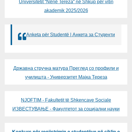
Universitetit “Nënë Tereza“ në Shkup për vitin
akademik 2025/2026
Anketa për Studentë | Анкета за Студенти
Државна стручна матура Преглед со профили и
училишта - Универзитет Мајка Тереза
NJOFTIM - Fakultetit të Shkencave Sociale
ИЗВЕСТУВАЊЕ - Факултетот за социјални науки
Konkurs për regjistrimin e studentëve në ciklin e