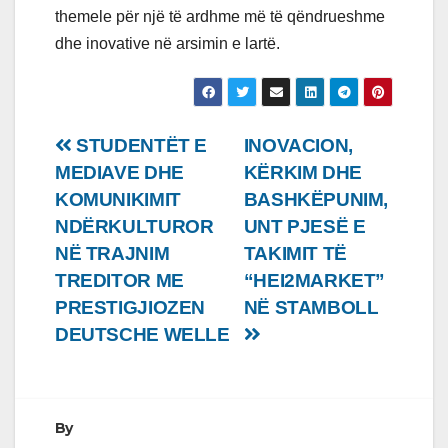
themele për një të ardhme më të qëndrueshme
dhe inovative në arsimin e lartë.
Lëvizje
STUDENTËT E
INOVACION,
MEDIAVE DHE
KËRKIM DHE
te
KOMUNIKIMIT
BASHKËPUNIM,
postimet
NDËRKULTUROR
UNT PJESË E
NË TRAJNIM
TAKIMIT TË
TREDITOR ME
“HEI2MARKET”
PRESTIGJIOZEN
NË STAMBOLL
DEUTSCHE WELLE
By