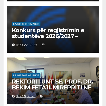
на втор циклус студии за
2026/2027
LAJME DHE NGJARJE
Konkurs për regjistrimin e
studentëve 2026/2027 –
Конкурс за запишување на
KOR 22, 2026
студенти за 2026/2027
LAJME DHE NGJARJE
REKTORI I UNT-SË, PROF. DR.
BEKIM FETAJI, MIRËPRITI NË
TAKIM ZYRTAR DREJTORIN E
KOR 9, 2026
SH.A MEPSO, DR. BURIM
LATIFIN