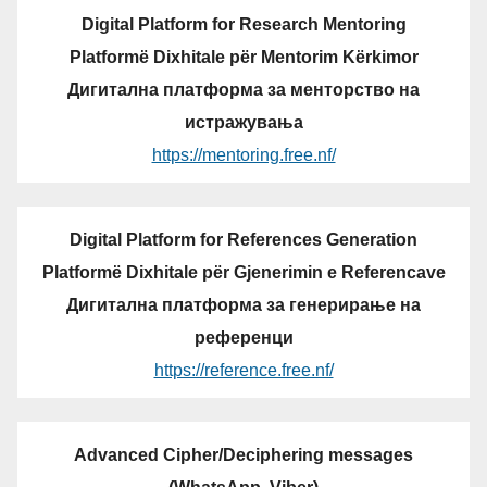
Digital Platform for Research Mentoring
Platformë Dixhitale për Mentorim Kërkimor
Дигитална платформа за менторство на
истражувања
https://mentoring.free.nf/
Digital Platform for References Generation
Platformë Dixhitale për Gjenerimin e Referencave
Дигитална платформа за генерирање на
референци
https://reference.free.nf/
Advanced Cipher/Deciphering messages