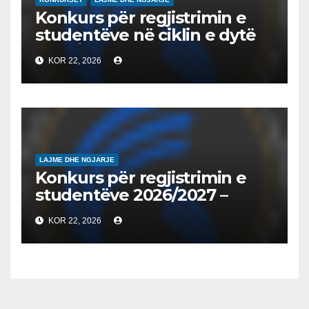
Konkurs për regjistrimin e
studentëve në ciklin e dytë
2026/2027 – Конкурс за
KOR 22, 2026
запишување на студенти
на втор циклус студии за
2026/2027
LAJME DHE NGJARJE
Konkurs për regjistrimin e
studentëve 2026/2027 –
Конкурс за запишување на
KOR 22, 2026
студенти за 2026/2027