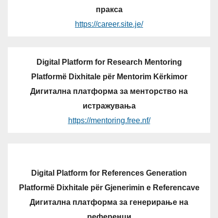
пракса
https://career.site.je/
Digital Platform for Research Mentoring
Platformë Dixhitale për Mentorim Kërkimor
Дигитална платформа за менторство на
истражувања
https://mentoring.free.nf/
Digital Platform for References Generation
Platformë Dixhitale për Gjenerimin e Referencave
Дигитална платформа за генерирање на
референци