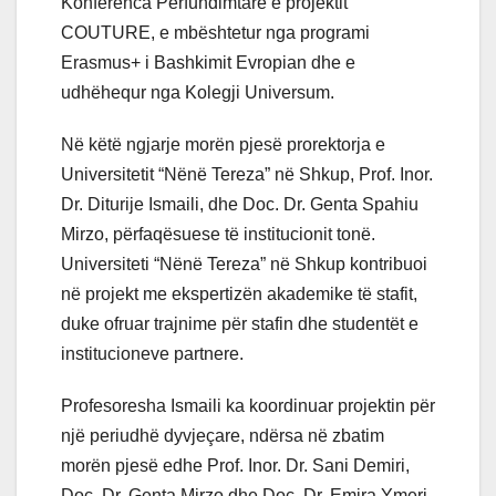
Konferenca Përfundimtare e projektit
COUTURE, e mbështetur nga programi
Erasmus+ i Bashkimit Evropian dhe e
udhëhequr nga Kolegji Universum.
Në këtë ngjarje morën pjesë prorektorja e
Universitetit “Nënë Tereza” në Shkup, Prof. Inor.
Dr. Diturije Ismaili, dhe Doc. Dr. Genta Spahiu
Mirzo, përfaqësuese të institucionit tonë.
Universiteti “Nënë Tereza” në Shkup kontribuoi
në projekt me ekspertizën akademike të stafit,
duke ofruar trajnime për stafin dhe studentët e
institucioneve partnere.
Profesoresha Ismaili ka koordinuar projektin për
një periudhë dyvjeçare, ndërsa në zbatim
morën pjesë edhe Prof. Inor. Dr. Sani Demiri,
Doc. Dr. Genta Mirzo dhe Doc. Dr. Emira Ymeri.