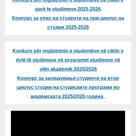
parë te studimeve 2025-2026
Конкурс за упис на студенти на прв циклус на
студии 2025-2026
Konkurs për regjistrimin e studentëve në ciklin e
dytë të studimeve në programet studimore në
vitin akademik 2025/2026
Конкурс за запишување студенти на втор
циклус студии на студиските програми во
академската 2025/2026 година