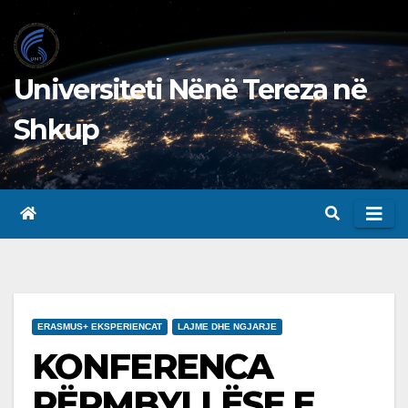
Skip
to
content
Universiteti Nënë Tereza në
Shkup
ERASMUS+ EKSPERIENCAT
LAJME DHE NGJARJE
KONFERENCA
PËRMBYLLËSE E