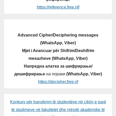
https://reference.free.nf/
Advanced Cipher/Deciphering messages
(WhatsApp, Viber)
Mjet i Avancuar për Shifrim/Deshifrim
mesazheve (WhatsApp, Viber)
Напредна алатка за шифрирање/
дешифрирање
на пораки
(WhatsApp, Viber)
https://decipher.free.nf
Konkurs për transferim të studentëve në ciklin e parë
të studimeve në fakultetet dhe njësitë akademike të