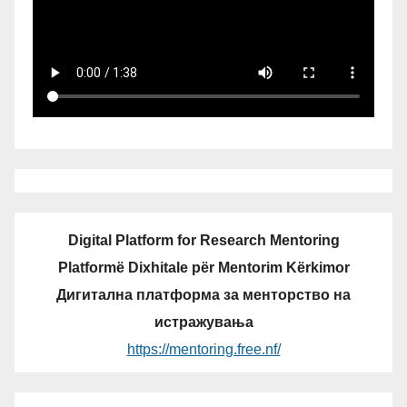
Digital Platform for Research Mentoring
Platformë Dixhitale për Mentorim Kërkimor
Дигитална платформа за менторство на
истражувања
https://mentoring.free.nf/