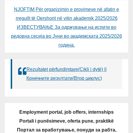
NJOFTIM Për organizimin e provimeve në afatin e
rregullt të Qershorit në vitin akademik 2025/2026
ИЗВЕСТУВАЊЕ За одржување на испити во
редовна сесија во Јуни во академската 2025/2026
година.
Rezultatet përfundimtare(Cikli i dytë) ||
Конечните резултати(Втор циклус)
Employment portal, job offers, internships
Portali i punësimeve, oferta pune, praktikë
Портал за вработување, понуди за рабта,