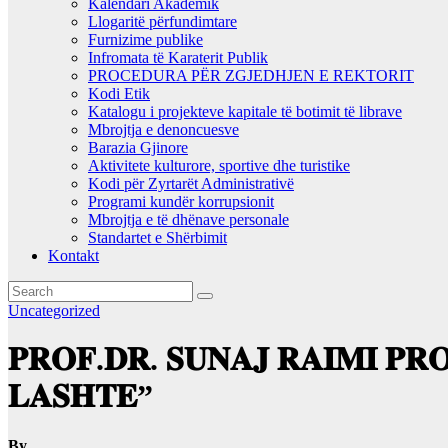
Kalendari Akademik
Llogaritë përfundimtare
Furnizime publike
Infromata të Karaterit Publik
PROCEDURA PËR ZGJEDHJEN E REKTORIT
Kodi Etik
Katalogu i projekteve kapitale të botimit të librave
Mbrojtja e denoncuesve
Barazia Gjinore
Aktivitete kulturore, sportive dhe turistike
Kodi për Zyrtarët Administrativë
Programi kundër korrupsionit
Mbrojtja e të dhënave personale
Standartet e Shërbimit
Kontakt
Uncategorized
𝐏𝐑𝐎𝐅.𝐃𝐑. 𝐒𝐔𝐍𝐀𝐉 𝐑𝐀𝐈𝐌𝐈 𝐏𝐑
𝐋𝐀𝐒𝐇𝐓𝐄”
By