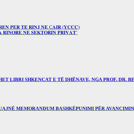
𝐄𝐍 𝐏𝐄𝐑 𝐓𝐄 𝐑𝐈𝐍𝐉 𝐍𝐄 Ç𝐀𝐈𝐑 (𝐘𝐂𝐂𝐂)
 𝐑𝐈𝐍𝐎𝐑𝐄 𝐍𝐄 𝐒𝐄𝐊𝐓𝐎𝐑𝐈𝐍 𝐏𝐑𝐈𝐕𝐀𝐓’
 LIBRI SHKENCAT E TË DHËNAVE, NGA PROF. DR. BE
RUAJNË MEMORANDUM BASHKËPUNIMI PËR AVANCIMIN