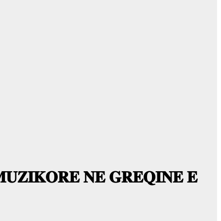
𝐔𝐙𝐈𝐊𝐎𝐑𝐄 𝐍𝐄 𝐆𝐑𝐄𝐐𝐈𝐍𝐄 𝐄