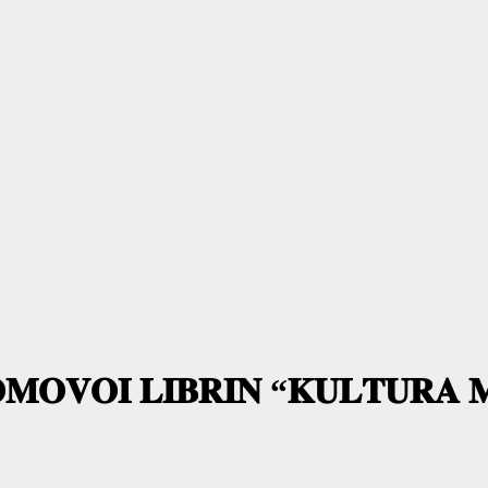
𝐎𝐌𝐎𝐕𝐎𝐈 𝐋𝐈𝐁𝐑𝐈𝐍 “𝐊𝐔𝐋𝐓𝐔𝐑𝐀 