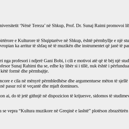
ranë Universitetit ‘Nënë Tereza’ në Shkup, Prof. Dr. Sunaj Raimi promovoi l
irtërore e Kulturore të Shqiptarëve në Shkup, është përmbyllje e një st
opian ka arritur të shfaq në të muzikën dhe instrumentet që janë të para
ri nga profesori i ndjerë Gani Bobi, i cili e motivoi atë që të bëj një st
or Sunaj Rahimi tha se, edhe ky libër si i tillë, nuk është i përfunduar 
e këtë formë dhe përmbajtje.
hkencore e cila në mënyrë përmbledhëse dhe argumentuese mëton të sjellë 
 kanë pasur rol të veçantë dhe mjaft dominues.
on ai, do të jetë githnjë në dispozicion të krijuesve, sidomos të studime
 tha se vepra “Kultura muzikore në Greqinë e lashtë” plotëson zbrazëtirën 