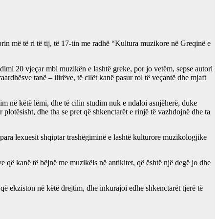
ibrin më të ri të tij, të 17-tin me radhë “Kultura muzikore në Greqinë e
udimi 20 vjeçar mbi muzikën e lashtë greke, por jo vetëm, sepse autori
ardhësve tanë – ilirëve, të cilët kanë pasur rol të veçantë dhe mjaft
udim në këtë lëmi, dhe të cilin studim nuk e ndaloi asnjëherë, duke
plotësisht, dhe tha se pret që shkenctarët e rinjë të vazhdojnë dhe ta
para lexuesit shqiptar trashëgiminë e lashtë kulturore muzikologjike
ve që kanë të bëjnë me muzikëls në antikitet, që është një degë jo dhe
që ekziston në këtë drejtim, dhe inkurajoi edhe shkenctarët tjerë të