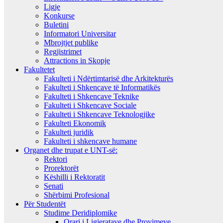
Ligje
Konkurse
Buletini
Informatori Universitar
Mbrojtjet publike
Regjistrimet
Attractions in Skopje
Fakultetet
Fakulteti i Ndërtimtarisë dhe Arkitekturës
Fakulteti i Shkencave të Informatikës
Fakulteti i Shkencave Teknike
Fakulteti i Shkencave Sociale
Fakulteti i Shkencave Teknologjike
Fakulteti Ekonomik
Fakulteti juridik
Fakulteti i shkencave humane
Organet dhe trupat e UNT-së:
Rektori
Prorektorët
Këshilli i Rektoratit
Senati
Shërbimi Profesional
Për Studentët
Studime Deridiplomike
Orari i Ligjeratave dhe Provimeve