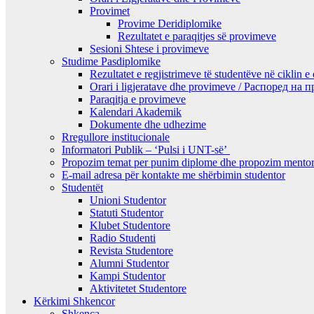
Provimet
Provime Deridiplomike
Rezultatet e paraqitjes së provimeve
Sesioni Shtese i provimeve
Studime Pasdiplomike
Rezultatet e regjistrimeve të studentëve në ciklin e
Orari i ligjeratave dhe provimeve / Распоред на
Paraqitja e provimeve
Kalendari Akademik
Dokumente dhe udhezime
Rregullore institucionale
Informatori Publik – ‘Pulsi i UNT-së’
Propozim temat per punim diplome dhe propozim mentor
E-mail adresa për kontakte me shërbimin studentor
Studentët
Unioni Studentor
Statuti Studentor
Klubet Studentore
Radio Studenti
Revista Studentore
Alumni Studentor
Kampi Studentor
Aktivitetet Studentore
Kërkimi Shkencor
Shkenca