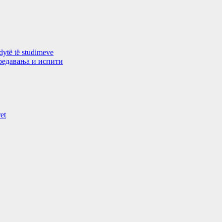
 dytë të studimeve
 предавањa и испити
et