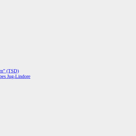
hëm” (TSD)
opes Jug-Lindore