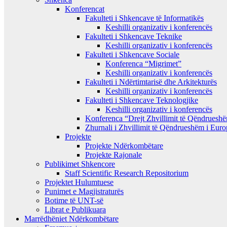
Konferencat
Fakulteti i Shkencave të Informatikës
Keshilli organizativ i konferencës
Fakulteti i Shkencave Teknike
Keshilli organizativ i konferencës
Fakulteti i Shkencave Sociale
Konferenca “Migrimet”
Keshilli organizativ i konferencës
Fakulteti i Ndërtimtarisë dhe Arkitekturës
Keshilli organizativ i konferencës
Fakulteti i Shkencave Teknologjike
Keshilli organizativ i konferencës
Konferenca “Drejt Zhvillimit të Qëndrues
Zhurnali i Zhvillimit të Qëndrueshëm i Eur
Projekte
Projekte Ndërkombëtare
Projekte Rajonale
Publikimet Shkencore
Staff Scientific Research Repositorium
Projektet Hulumtuese
Punimet e Magjistraturës
Botime të UNT-së
Librat e Publikuara
Marrëdhëniet Ndërkombëtare