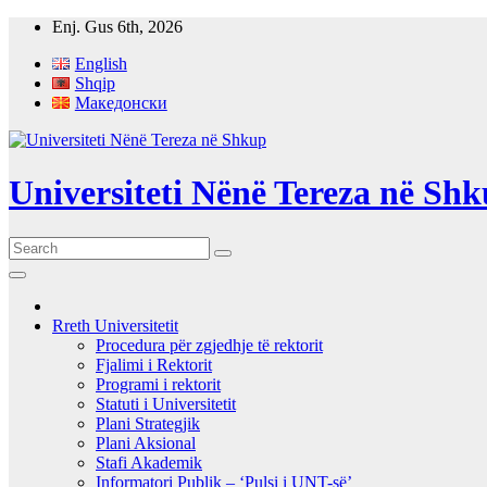
Skip
Enj. Gus 6th, 2026
to
English
content
Shqip
Македонски
Universiteti Nënë Tereza në Sh
Rreth Universitetit
Procedura për zgjedhje të rektorit
Fjalimi i Rektorit
Programi i rektorit
Statuti i Universitetit
Plani Strategjik
Plani Aksional
Stafi Akademik
Informatori Publik – ‘Pulsi i UNT-së’