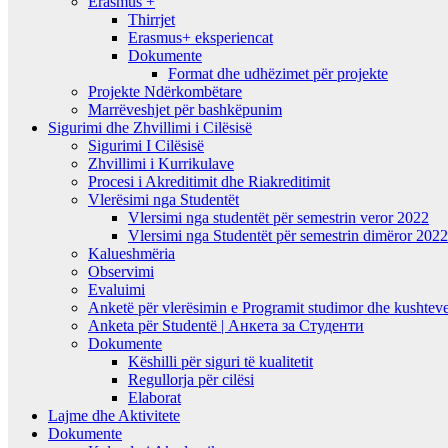
Erasmus +
Thirrjet
Erasmus+ eksperiencat
Dokumente
Format dhe udhëzimet për projekte
Projekte Ndërkombëtare
Marrëveshjet për bashkëpunim
Sigurimi dhe Zhvillimi i Cilësisë
Sigurimi I Cilësisë
Zhvillimi i Kurrikulave
Procesi i Akreditimit dhe Riakreditimit
Vlerësimi nga Studentët
Vlersimi nga studentët për semestrin veror 2022
Vlersimi nga Studentët për semestrin dimëror 202
Kalueshmëria
Observimi
Evaluimi
Anketë për vlerësimin e Programit studimor dhe kushteve
Anketa për Studentë | Анкета за Студенти
Dokumente
Këshilli për siguri të kualitetit
Regullorja për cilësi
Elaborat
Lajme dhe Aktivitete
Dokumente