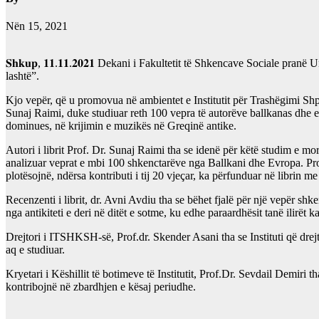
Nën 15, 2021
𝐒𝐡𝐤𝐮𝐩, 𝟏𝟏.𝟏𝟏.𝟐𝟎𝟐𝟏 Dekani i Fakultetit të Shkencave Sociale p
lashtë”.
Kjo vepër, që u promovua në ambientet e Institutit për Trashëgimi Shp
Sunaj Raimi, duke studiuar reth 100 vepra të autorëve ballkanas dhe evr
dominues, në krijimin e muzikës në Greqinë antike.
Autori i librit Prof. Dr. Sunaj Raimi tha se idenë për këtë studim e mor
analizuar veprat e mbi 100 shkenctarëve nga Ballkani dhe Evropa. Profes
plotësojnë, ndërsa kontributi i tij 20 vjeçar, ka përfunduar në librin m
Recenzenti i librit, dr. Avni Avdiu tha se bëhet fjalë për një vepër s
nga antikiteti e deri në ditët e sotme, ku edhe paraardhësit tanë ilirët
Drejtori i ITSHKSH-së, Prof.dr. Skender Asani tha se Instituti që drejt
aq e studiuar.
Kryetari i Këshillit të botimeve të Institutit, Prof.Dr. Sevdail Demiri
kontribojnë në zbardhjen e kësaj periudhe.