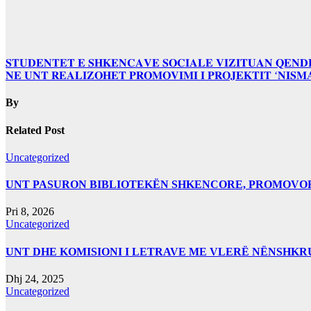
Lëvizje
𝐒𝐓𝐔𝐃𝐄𝐍𝐓𝐄𝐓 𝐄 𝐒𝐇𝐊𝐄𝐍𝐂𝐀𝐕𝐄 𝐒𝐎𝐂𝐈𝐀𝐋𝐄 𝐕𝐈𝐙𝐈𝐓𝐔𝐀𝐍 𝐐𝐄𝐍𝐃
𝐍𝐄 𝐔𝐍𝐓 𝐑𝐄𝐀𝐋𝐈𝐙𝐎𝐇𝐄𝐓 𝐏𝐑𝐎𝐌𝐎𝐕𝐈𝐌𝐈 𝐈 𝐏𝐑𝐎𝐉𝐄𝐊𝐓𝐈𝐓 ‘𝐍𝐈𝐒𝐌
te
postimet
By
Related Post
Uncategorized
UNT PASURON BIBLIOTEKËN SHKENCORE, PROMOVOHET
Pri 8, 2026
Uncategorized
UNT DHE KOMISIONI I LETRAVE ME VLERË NËNSHK
Dhj 24, 2025
Uncategorized